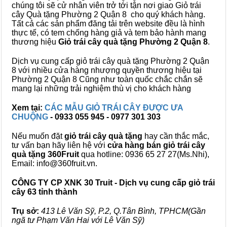
chúng tôi sẽ cử nhân viên trở tới tận nơi giao Giỏ trái
cây Quà tặng Phường 2 Quận 8 cho quý khách hàng.
Tất cả các sản phẩm đăng tải trên website đều là hình
thực tế, có tem chống hàng giả và tem bảo hành mang
thương hiệu
Giỏ trái cây quà tặng Phường 2 Quận 8
.
Dịch vụ cung cấp giỏ trái cây quà tặng Phường 2 Quận
8 với nhiều cửa hàng nhượng quyền thương hiệu tại
Phường 2 Quận 8 Cũng như toàn quốc chắc chắn sẽ
mang lại những trải nghiệm thù vị cho khách hàng
Xem tại:
CÁC MẪU GIỎ TRÁI CÂY ĐƯỢC ƯA
CHUỘNG
- 0933 055 945 - 0977 301 303
Nếu muốn đặt
giỏ trái cây quà tặng
hay cần thắc mắc,
tư vấn bạn hãy liên hệ với
cửa hàng bán
giỏ trái cây
quà tặng
360Fruit
qua hotline: 0936 65 27 27(Ms.Nhi),
Email: info@360fruit.vn.
CÔNG TY CP XNK 30 Truit - Dịch vụ cung cấp giỏ trái
cây 63 tỉnh thành
Trụ sở:
413 Lê Văn Sỹ, P.2, Q.Tân Bình, TPHCM(Gần
ngã tư Phạm Văn Hai với Lê Văn Sỹ)