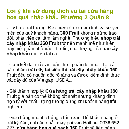
Lợi ý khi sử dụng dịch vụ tại cửa hàng
hoa quả nhập khẩu Phường 2 Quận 8
- Uy tín, chất lượng: Để chiếm được cảm tình và sự yêu
mến của quý khách hàng,
360 Fruit
không ngừng trao
dồi, phát triển cái tâm làm nghề. Thương hiệu
shop trái
cây nhập khẩu 360 Fruit
trở nên mạnh mẽ như hiện
nay một phần nhờ vào chữ tín, chất lượng của
trái cây
nhập khẩu
nói lên tất cả.
- Cam kết đạt mức an toàn thực phẩm tốt nhất: Tất cả
sản phẩm
trái cây tại siêu thị trái cây nhập khẩu 360
Fruit
đều có nguồn gốc rõ ràng và được kiểm định thực
vật đầy đủ của Vietgap, USDA,...
- Giá thành hợp lý:
Cửa hàng trái cây nhập khẩu 360
Fruit
giá bán có thể không tốt nhất nhưng khẳng định
hợp lý với chất lượng tương xứng khi khách hàng trải
nghiệm.
- Giao hàng nhanh chóng, chính xác: Dù khách hàng ở
bất kỳ đâu, chỉ cần nhắc máy gọi vào Hotline: 0936 652
727,
cửa hàng hoa quả sạch 360 Fruit
sẽ tiến hành