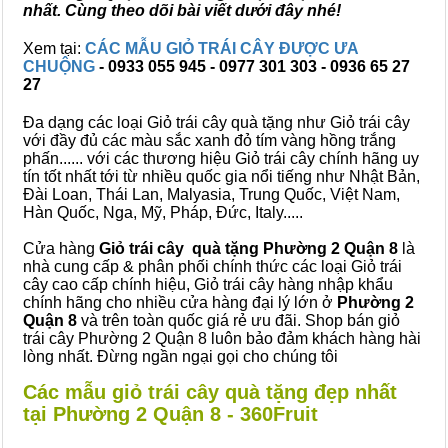
nhất. Cùng theo dõi bài viết dưới đây nhé!
Xem tại:
CÁC MẪU GIỎ TRÁI CÂY ĐƯỢC ƯA
CHUỘNG
- 0933 055 945 - 0977 301 303 - 0936 65 27
27
Đa dạng các loại Giỏ trái cây quà tặng như Giỏ trái cây
với đầy đủ các màu sắc xanh đỏ tím vàng hồng trắng
phấn...... với các thương hiệu Giỏ trái cây chính hãng uy
tín tốt nhất tới từ nhiều quốc gia nổi tiếng như Nhật Bản,
Đài Loan, Thái Lan, Malyasia, Trung Quốc, Việt Nam,
Hàn Quốc, Nga, Mỹ, Pháp, Đức, Italy.....
Cửa hàng
Giỏ trái cây quà tặng Phường 2 Quận 8
là
nhà cung cấp & phân phối chính thức các loại Giỏ trái
cây cao cấp chính hiệu, Giỏ trái cây hàng nhập khẩu
chính hãng cho nhiều cửa hàng đại lý lớn ở
Phường 2
Quận 8
và trên toàn quốc giá rẻ ưu đãi. Shop bán giỏ
trái cây Phường 2 Quận 8 luôn bảo đảm khách hàng hài
lòng nhất. Đừng ngần ngại gọi cho chúng tôi
Các mẫu giỏ trái cây quà tặng đẹp nhất
tại Phường 2 Quận 8 - 360Fruit