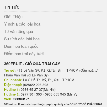
TIN TỨC
Giới Thiệu
Ý nghĩa các loài hoa
Tư vấn tặng quà
Sự tích các loài hoa
Điện hoa toàn quốc
Điểm bán trái cây tươi
360FRUIT - GIỎ QUÀ TRÁI CÂY
Trụ sở:
413 Lê Văn Sỹ, P.2, Q.Tân Bình, TPHCM (Gần ngã tư
Phạm Văn Hai với Lê Văn Sỹ)
Chi nhánh:
Lô C Hồ Thị Kỷ, P1, Q10, TPHCM
Điện thoại:
(028)22 298 398
Hotline 1:
0936 65 27 27(Ms.Nhi)
Hotline 2:
0977 301 303 - 0933 055 945 (Ms.Vy)
Web:
360fruit.vn
360fruit.vn là website trực thuộc quyền quản lý của CÔNG TY CỔ PHẦN XUẤT