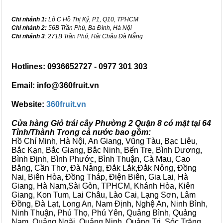
Chi nhánh 1:
Lô C Hồ Thị Kỷ, P1, Q10, TPHCM
Chi nhánh 2:
56B Trần Phú, Ba Đình, Hà Nội
Chi nhánh 3
: 271B Trần Phú, Hải Châu Đà Nẵng
Hotlines: 0936652727 - 0977 301 303
Email: info@360fruit.vn
Website:
360fruit.vn
Cửa hàng Giỏ trái cây Phường 2 Quận 8 có mặt tại 64
Tỉnh/Thành Trong cả nước bao gồm:
Hồ Chí Minh, Hà Nội, An Giang, Vũng Tàu, Bạc Liêu,
Bắc Kạn, Bắc Giang, Bắc Ninh, Bến Tre, Bình Dương,
Bình Định, Bình Phước, Bình Thuận, Cà Mau, Cao
Bằng, Cần Thơ, Đà Nẵng, Đắk Lắk,Đắk Nông, Đồng
Nai, Biên Hòa, Đồng Tháp, Điện Biên, Gia Lai, Hà
Giang, Hà Nam,Sài Gòn, TPHCM, Khánh Hòa, Kiên
Giang, Kon Tum, Lai Châu, Lào Cai, Lạng Sơn, Lâm
Đồng, Đà Lạt, Long An, Nam Định, Nghệ An, Ninh Bình,
Ninh Thuận, Phú Thọ, Phú Yên, Quảng Bình, Quảng
Nam, Quảng Ngãi, Quảng Ninh, Quảng Trị, Sóc Trăng,