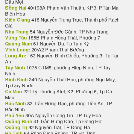
Dầu Một
Đồng Nai
40/198A Phạm Văn Thuận, KP.3, P.Tân Mai
Biên Hòa
Kiên Giang
418 Nguyễn Trung Trực, Thành phố Rạch
Giá
Nha Trang
54 Nguyễn Đức Cảnh, TP Nha Trang
Vũng Tàu
185B Phạm Hồng Thái, Phường 7
Quảng Nam
61 Nguyễn Du, Tp Tam Kỳ
Vĩnh Long:
20/A2 Phạm Thái Bường
Long An:
163 Nguyễn Đình Chiểu, Phường 3, Tp Tân
An
Tây Ninh
1075 CTM8, phường Hiệp Ninh, TP Tây
Ninh
Bình Định
340 Nguyễn Thái Học, phường Ngô Mây,
Tp Quy Nhơn
Cà Mau
221 Lý Thường Kiệt, K2, Phường 6, Tp Cà
Mau
Bắc Ninh
83 Trần Hưng Đạo, phường Tiền An, TP
Bắc Ninh
Phú Yên
30A Nguyễn Công Trứ, TP Tuy Hòa
Quảng Bình
41 Trần Hưng Đạo, Tp Đồng Hới
Quảng Trị
92 Nguyễn Trãi, TP Đông Hà
Hà Tĩnh
54 Phan Đình Phùng, TP Hà Tĩnh