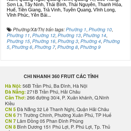
Sơn La, Tây Ninh, Thái Bình, Thái Nguyên, Thanh Hóa,
Huế, Tiền Giang, Trà Vinh, Tuyên Quang, Vĩnh Long,
Vĩnh Phúc, Yên Bái...
Phường/Xã/Thị trấn tags:
Phường 1
,
Phường 10
,
Phường 11
,
Phường 12
,
Phường 13
,
Phường 14
,
Phường 15
,
Phường 16
,
Phường 3
,
Phường 4
,
Phường
5
,
Phường 6
,
Phường 7
,
Phường 8
,
Phường 9
CHI NHANH 360 FRUIT CÁC TỈNH
Hà Nội:
56B Trần Phú, Ba Đình, Hà Nội
Đà Nẵng:
271B Trần Phú, Hải Châu
Cần Thơ:
266 đường 30/4, P. Xuân khánh, Q.Ninh
Kiều
CN 5
Đà Nẵng 32 Lê Thanh Nghị, Quận Hải Châu
CN 6
71 Trường Chinh, Phường Xuân Phú, TP Huế
CN 7
Lâm Đồng 05 Phan Đình Phùng
CN 8
Bình Dương 151 Phú Lợi, P. Phú Lợi, Tp. Thủ