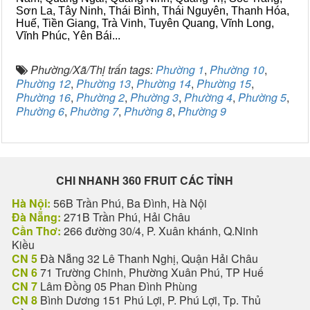
Sơn La, Tây Ninh, Thái Bình, Thái Nguyên, Thanh Hóa,
Huế, Tiền Giang, Trà Vinh, Tuyên Quang, Vĩnh Long,
Vĩnh Phúc, Yên Bái...
Phường/Xã/Thị trấn tags:
Phường 1
,
Phường 10
,
Phường 12
,
Phường 13
,
Phường 14
,
Phường 15
,
Phường 16
,
Phường 2
,
Phường 3
,
Phường 4
,
Phường 5
,
Phường 6
,
Phường 7
,
Phường 8
,
Phường 9
CHI NHANH 360 FRUIT CÁC TỈNH
Hà Nội:
56B Trần Phú, Ba Đình, Hà Nội
Đà Nẵng:
271B Trần Phú, Hải Châu
Cần Thơ:
266 đường 30/4, P. Xuân khánh, Q.Ninh
Kiều
CN 5
Đà Nẵng 32 Lê Thanh Nghị, Quận Hải Châu
CN 6
71 Trường Chinh, Phường Xuân Phú, TP Huế
CN 7
Lâm Đồng 05 Phan Đình Phùng
CN 8
Bình Dương 151 Phú Lợi, P. Phú Lợi, Tp. Thủ