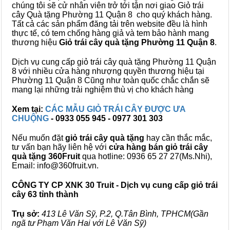
chúng tôi sẽ cử nhân viên trở tới tận nơi giao Giỏ trái
cây Quà tặng Phường 11 Quận 8 cho quý khách hàng.
Tất cả các sản phẩm đăng tải trên website đều là hình
thực tế, có tem chống hàng giả và tem bảo hành mang
thương hiệu
Giỏ trái cây quà tặng Phường 11 Quận 8
.
Dịch vụ cung cấp giỏ trái cây quà tặng Phường 11 Quận
8 với nhiều cửa hàng nhượng quyền thương hiệu tại
Phường 11 Quận 8 Cũng như toàn quốc chắc chắn sẽ
mang lại những trải nghiệm thù vị cho khách hàng
Xem tại:
CÁC MẪU GIỎ TRÁI CÂY ĐƯỢC ƯA
CHUỘNG
- 0933 055 945 - 0977 301 303
Nếu muốn đặt
giỏ trái cây quà tặng
hay cần thắc mắc,
tư vấn bạn hãy liên hệ với
cửa hàng bán
giỏ trái cây
quà tặng
360Fruit
qua hotline: 0936 65 27 27(Ms.Nhi),
Email: info@360fruit.vn.
CÔNG TY CP XNK 30 Truit - Dịch vụ cung cấp giỏ trái
cây 63 tỉnh thành
Trụ sở:
413 Lê Văn Sỹ, P.2, Q.Tân Bình, TPHCM(Gần
ngã tư Phạm Văn Hai với Lê Văn Sỹ)