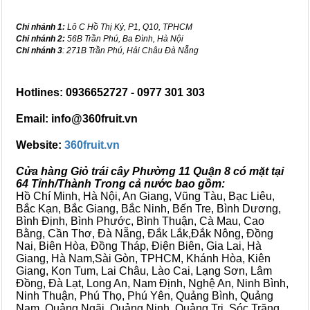
Chi nhánh 1:
Lô C Hồ Thị Kỷ, P1, Q10, TPHCM
Chi nhánh 2:
56B Trần Phú, Ba Đình, Hà Nội
Chi nhánh 3
: 271B Trần Phú, Hải Châu Đà Nẵng
Hotlines: 0936652727 - 0977 301 303
Email: info@360fruit.vn
Website:
360fruit.vn
Cửa hàng Giỏ trái cây Phường 11 Quận 8 có mặt tại
64 Tỉnh/Thành Trong cả nước bao gồm:
Hồ Chí Minh, Hà Nội, An Giang, Vũng Tàu, Bạc Liêu,
Bắc Kạn, Bắc Giang, Bắc Ninh, Bến Tre, Bình Dương,
Bình Định, Bình Phước, Bình Thuận, Cà Mau, Cao
Bằng, Cần Thơ, Đà Nẵng, Đắk Lắk,Đắk Nông, Đồng
Nai, Biên Hòa, Đồng Tháp, Điện Biên, Gia Lai, Hà
Giang, Hà Nam,Sài Gòn, TPHCM, Khánh Hòa, Kiên
Giang, Kon Tum, Lai Châu, Lào Cai, Lạng Sơn, Lâm
Đồng, Đà Lạt, Long An, Nam Định, Nghệ An, Ninh Bình,
Ninh Thuận, Phú Thọ, Phú Yên, Quảng Bình, Quảng
Nam, Quảng Ngãi, Quảng Ninh, Quảng Trị, Sóc Trăng,