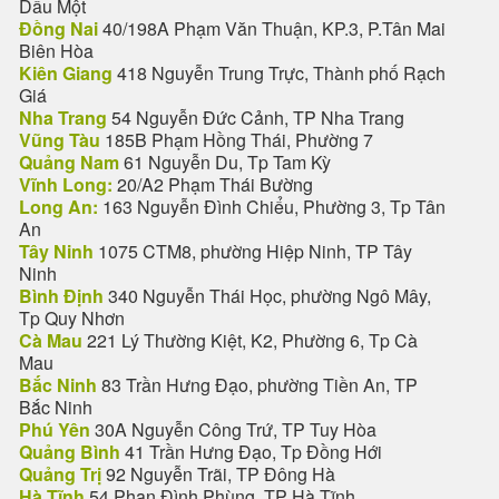
Dầu Một
Đồng Nai
40/198A Phạm Văn Thuận, KP.3, P.Tân Mai
Biên Hòa
Kiên Giang
418 Nguyễn Trung Trực, Thành phố Rạch
Giá
Nha Trang
54 Nguyễn Đức Cảnh, TP Nha Trang
Vũng Tàu
185B Phạm Hồng Thái, Phường 7
Quảng Nam
61 Nguyễn Du, Tp Tam Kỳ
Vĩnh Long:
20/A2 Phạm Thái Bường
Long An:
163 Nguyễn Đình Chiểu, Phường 3, Tp Tân
An
Tây Ninh
1075 CTM8, phường Hiệp Ninh, TP Tây
Ninh
Bình Định
340 Nguyễn Thái Học, phường Ngô Mây,
Tp Quy Nhơn
Cà Mau
221 Lý Thường Kiệt, K2, Phường 6, Tp Cà
Mau
Bắc Ninh
83 Trần Hưng Đạo, phường Tiền An, TP
Bắc Ninh
Phú Yên
30A Nguyễn Công Trứ, TP Tuy Hòa
Quảng Bình
41 Trần Hưng Đạo, Tp Đồng Hới
Quảng Trị
92 Nguyễn Trãi, TP Đông Hà
Hà Tĩnh
54 Phan Đình Phùng, TP Hà Tĩnh