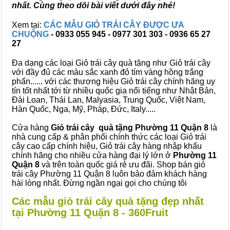
nhất. Cùng theo dõi bài viết dưới đây nhé!
Xem tại:
CÁC MẪU GIỎ TRÁI CÂY ĐƯỢC ƯA
CHUỘNG
- 0933 055 945 - 0977 301 303 - 0936 65 27
27
Đa dạng các loại Giỏ trái cây quà tặng như Giỏ trái cây
với đầy đủ các màu sắc xanh đỏ tím vàng hồng trắng
phấn...... với các thương hiệu Giỏ trái cây chính hãng uy
tín tốt nhất tới từ nhiều quốc gia nổi tiếng như Nhật Bản,
Đài Loan, Thái Lan, Malyasia, Trung Quốc, Việt Nam,
Hàn Quốc, Nga, Mỹ, Pháp, Đức, Italy.....
Cửa hàng
Giỏ trái cây quà tặng Phường 11 Quận 8
là
nhà cung cấp & phân phối chính thức các loại Giỏ trái
cây cao cấp chính hiệu, Giỏ trái cây hàng nhập khẩu
chính hãng cho nhiều cửa hàng đại lý lớn ở
Phường 11
Quận 8
và trên toàn quốc giá rẻ ưu đãi. Shop bán giỏ
trái cây Phường 11 Quận 8 luôn bảo đảm khách hàng
hài lòng nhất. Đừng ngần ngại gọi cho chúng tôi
Các mẫu giỏ trái cây quà tặng đẹp nhất
tại Phường 11 Quận 8 - 360Fruit