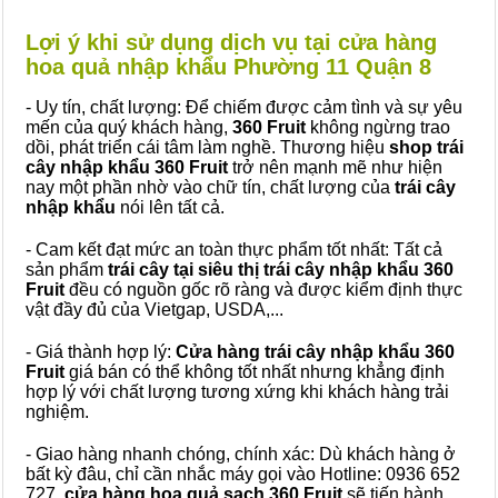
Lợi ý khi sử dụng dịch vụ tại cửa hàng
hoa quả nhập khẩu Phường 11 Quận 8
- Uy tín, chất lượng: Để chiếm được cảm tình và sự yêu
mến của quý khách hàng,
360 Fruit
không ngừng trao
dồi, phát triển cái tâm làm nghề. Thương hiệu
shop trái
cây nhập khẩu 360 Fruit
trở nên mạnh mẽ như hiện
nay một phần nhờ vào chữ tín, chất lượng của
trái cây
nhập khẩu
nói lên tất cả.
- Cam kết đạt mức an toàn thực phẩm tốt nhất: Tất cả
sản phẩm
trái cây tại siêu thị trái cây nhập khẩu 360
Fruit
đều có nguồn gốc rõ ràng và được kiểm định thực
vật đầy đủ của Vietgap, USDA,...
- Giá thành hợp lý:
Cửa hàng trái cây nhập khẩu 360
Fruit
giá bán có thể không tốt nhất nhưng khẳng định
hợp lý với chất lượng tương xứng khi khách hàng trải
nghiệm.
- Giao hàng nhanh chóng, chính xác: Dù khách hàng ở
bất kỳ đâu, chỉ cần nhắc máy gọi vào Hotline: 0936 652
727,
cửa hàng hoa quả sạch 360 Fruit
sẽ tiến hành