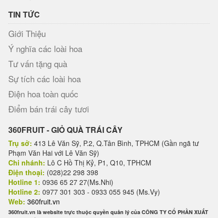
TIN TỨC
Giới Thiệu
Ý nghĩa các loài hoa
Tư vấn tặng quà
Sự tích các loài hoa
Điện hoa toàn quốc
Điểm bán trái cây tươi
360FRUIT - GIỎ QUÀ TRÁI CÂY
Trụ sở:
413 Lê Văn Sỹ, P.2, Q.Tân Bình, TPHCM (Gần ngã tư
Phạm Văn Hai với Lê Văn Sỹ)
Chi nhánh:
Lô C Hồ Thị Kỷ, P1, Q10, TPHCM
Điện thoại:
(028)22 298 398
Hotline 1:
0936 65 27 27(Ms.Nhi)
Hotline 2:
0977 301 303 - 0933 055 945 (Ms.Vy)
Web:
360fruit.vn
360fruit.vn là website trực thuộc quyền quản lý của CÔNG TY CỔ PHẦN XUẤT