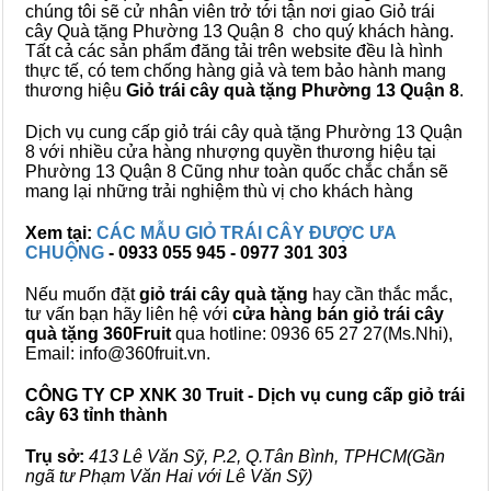
chúng tôi sẽ cử nhân viên trở tới tận nơi giao Giỏ trái
cây Quà tặng Phường 13 Quận 8 cho quý khách hàng.
Tất cả các sản phẩm đăng tải trên website đều là hình
thực tế, có tem chống hàng giả và tem bảo hành mang
thương hiệu
Giỏ trái cây quà tặng Phường 13 Quận 8
.
Dịch vụ cung cấp giỏ trái cây quà tặng Phường 13 Quận
8 với nhiều cửa hàng nhượng quyền thương hiệu tại
Phường 13 Quận 8 Cũng như toàn quốc chắc chắn sẽ
mang lại những trải nghiệm thù vị cho khách hàng
Xem tại:
CÁC MẪU GIỎ TRÁI CÂY ĐƯỢC ƯA
CHUỘNG
- 0933 055 945 - 0977 301 303
Nếu muốn đặt
giỏ trái cây quà tặng
hay cần thắc mắc,
tư vấn bạn hãy liên hệ với
cửa hàng bán
giỏ trái cây
quà tặng
360Fruit
qua hotline: 0936 65 27 27(Ms.Nhi),
Email: info@360fruit.vn.
CÔNG TY CP XNK 30 Truit - Dịch vụ cung cấp giỏ trái
cây 63 tỉnh thành
Trụ sở:
413 Lê Văn Sỹ, P.2, Q.Tân Bình, TPHCM(Gần
ngã tư Phạm Văn Hai với Lê Văn Sỹ)