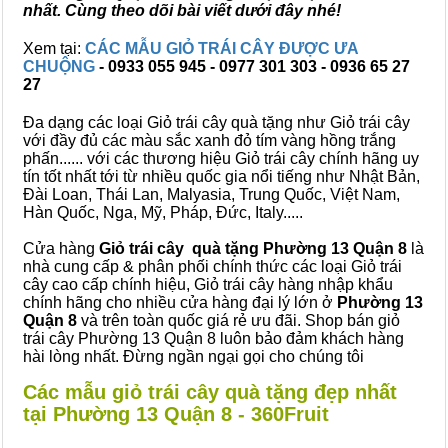
nhất. Cùng theo dõi bài viết dưới đây nhé!
Xem tại:
CÁC MẪU GIỎ TRÁI CÂY ĐƯỢC ƯA
CHUỘNG
- 0933 055 945 - 0977 301 303 - 0936 65 27
27
Đa dạng các loại Giỏ trái cây quà tặng như Giỏ trái cây
với đầy đủ các màu sắc xanh đỏ tím vàng hồng trắng
phấn...... với các thương hiệu Giỏ trái cây chính hãng uy
tín tốt nhất tới từ nhiều quốc gia nổi tiếng như Nhật Bản,
Đài Loan, Thái Lan, Malyasia, Trung Quốc, Việt Nam,
Hàn Quốc, Nga, Mỹ, Pháp, Đức, Italy.....
Cửa hàng
Giỏ trái cây quà tặng Phường 13 Quận 8
là
nhà cung cấp & phân phối chính thức các loại Giỏ trái
cây cao cấp chính hiệu, Giỏ trái cây hàng nhập khẩu
chính hãng cho nhiều cửa hàng đại lý lớn ở
Phường 13
Quận 8
và trên toàn quốc giá rẻ ưu đãi. Shop bán giỏ
trái cây Phường 13 Quận 8 luôn bảo đảm khách hàng
hài lòng nhất. Đừng ngần ngại gọi cho chúng tôi
Các mẫu giỏ trái cây quà tặng đẹp nhất
tại Phường 13 Quận 8 - 360Fruit