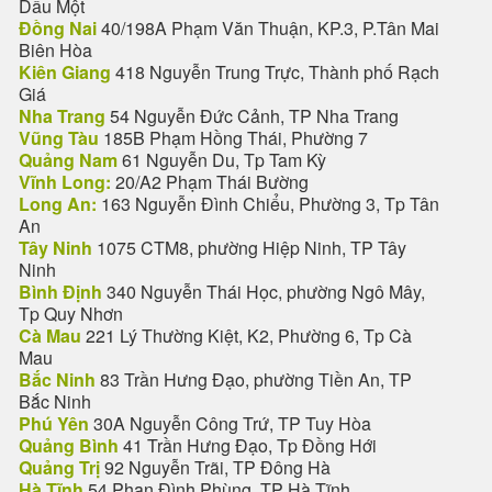
Dầu Một
Đồng Nai
40/198A Phạm Văn Thuận, KP.3, P.Tân Mai
Biên Hòa
Kiên Giang
418 Nguyễn Trung Trực, Thành phố Rạch
Giá
Nha Trang
54 Nguyễn Đức Cảnh, TP Nha Trang
Vũng Tàu
185B Phạm Hồng Thái, Phường 7
Quảng Nam
61 Nguyễn Du, Tp Tam Kỳ
Vĩnh Long:
20/A2 Phạm Thái Bường
Long An:
163 Nguyễn Đình Chiểu, Phường 3, Tp Tân
An
Tây Ninh
1075 CTM8, phường Hiệp Ninh, TP Tây
Ninh
Bình Định
340 Nguyễn Thái Học, phường Ngô Mây,
Tp Quy Nhơn
Cà Mau
221 Lý Thường Kiệt, K2, Phường 6, Tp Cà
Mau
Bắc Ninh
83 Trần Hưng Đạo, phường Tiền An, TP
Bắc Ninh
Phú Yên
30A Nguyễn Công Trứ, TP Tuy Hòa
Quảng Bình
41 Trần Hưng Đạo, Tp Đồng Hới
Quảng Trị
92 Nguyễn Trãi, TP Đông Hà
Hà Tĩnh
54 Phan Đình Phùng, TP Hà Tĩnh