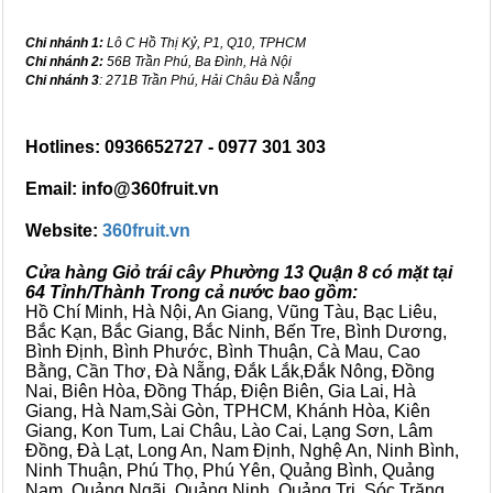
Chi nhánh 1:
Lô C Hồ Thị Kỷ, P1, Q10, TPHCM
Chi nhánh 2:
56B Trần Phú, Ba Đình, Hà Nội
Chi nhánh 3
: 271B Trần Phú, Hải Châu Đà Nẵng
Hotlines: 0936652727 - 0977 301 303
Email: info@360fruit.vn
Website:
360fruit.vn
Cửa hàng Giỏ trái cây Phường 13 Quận 8 có mặt tại
64 Tỉnh/Thành Trong cả nước bao gồm:
Hồ Chí Minh, Hà Nội, An Giang, Vũng Tàu, Bạc Liêu,
Bắc Kạn, Bắc Giang, Bắc Ninh, Bến Tre, Bình Dương,
Bình Định, Bình Phước, Bình Thuận, Cà Mau, Cao
Bằng, Cần Thơ, Đà Nẵng, Đắk Lắk,Đắk Nông, Đồng
Nai, Biên Hòa, Đồng Tháp, Điện Biên, Gia Lai, Hà
Giang, Hà Nam,Sài Gòn, TPHCM, Khánh Hòa, Kiên
Giang, Kon Tum, Lai Châu, Lào Cai, Lạng Sơn, Lâm
Đồng, Đà Lạt, Long An, Nam Định, Nghệ An, Ninh Bình,
Ninh Thuận, Phú Thọ, Phú Yên, Quảng Bình, Quảng
Nam, Quảng Ngãi, Quảng Ninh, Quảng Trị, Sóc Trăng,