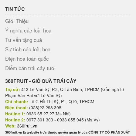
TIN TỨC
Giới Thiệu
Ý nghĩa các loài hoa
Tư vấn tặng quà
Sự tích các loài hoa
Điện hoa toàn quốc
Điểm bán trái cây tươi
360FRUIT - GIỎ QUÀ TRÁI CÂY
Trụ sở:
413 Lê Văn Sỹ, P.2, Q.Tân Bình, TPHCM (Gần ngã tư
Phạm Văn Hai với Lê Văn Sỹ)
Chi nhánh:
Lô C Hồ Thị Kỷ, P1, Q10, TPHCM
Điện thoại:
(028)22 298 398
Hotline 1:
0936 65 27 27(Ms.Nhi)
Hotline 2:
0977 301 303 - 0933 055 945 (Ms.Vy)
Web:
360fruit.vn
360fruit.vn là website trực thuộc quyền quản lý của CÔNG TY CỔ PHẦN XUẤT