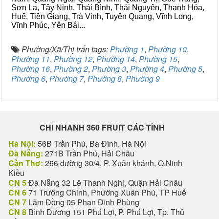
Sơn La, Tây Ninh, Thái Bình, Thái Nguyên, Thanh Hóa,
Huế, Tiền Giang, Trà Vinh, Tuyên Quang, Vĩnh Long,
Vĩnh Phúc, Yên Bái...
Phường/Xã/Thị trấn tags:
Phường 1
,
Phường 10
,
Phường 11
,
Phường 12
,
Phường 14
,
Phường 15
,
Phường 16
,
Phường 2
,
Phường 3
,
Phường 4
,
Phường 5
,
Phường 6
,
Phường 7
,
Phường 8
,
Phường 9
CHI NHANH 360 FRUIT CÁC TỈNH
Hà Nội:
56B Trần Phú, Ba Đình, Hà Nội
Đà Nẵng:
271B Trần Phú, Hải Châu
Cần Thơ:
266 đường 30/4, P. Xuân khánh, Q.Ninh
Kiều
CN 5
Đà Nẵng 32 Lê Thanh Nghị, Quận Hải Châu
CN 6
71 Trường Chinh, Phường Xuân Phú, TP Huế
CN 7
Lâm Đồng 05 Phan Đình Phùng
CN 8
Bình Dương 151 Phú Lợi, P. Phú Lợi, Tp. Thủ