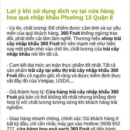
Lợi ý khi sử dụng dịch vụ tại cửa hàng
hoa quả nhập khẩu Phường 13 Quận 8
- Uy tín, chất lượng: Để chiếm được cảm tình và sự yêu
mến của quý khách hàng,
360 Fruit
không ngừng trao
dồi, phát triển cái tâm làm nghề. Thương hiệu
shop trái
cây nhập khẩu 360 Fruit
trở nên mạnh mẽ như hiện
nay một phần nhờ vào chữ tín, chất lượng của
trái cây
nhập khẩu
nói lên tất cả.
- Cam kết đạt mức an toàn thực phẩm tốt nhất: Tất cả
sản phẩm
trái cây tại siêu thị trái cây nhập khẩu 360
Fruit
đều có nguồn gốc rõ ràng và được kiểm định thực
vật đầy đủ của Vietgap, USDA,...
- Giá thành hợp lý:
Cửa hàng trái cây nhập khẩu 360
Fruit
giá bán có thể không tốt nhất nhưng khẳng định
hợp lý với chất lượng tương xứng khi khách hàng trải
nghiệm.
- Giao hàng nhanh chóng, chính xác: Dù khách hàng ở
bất kỳ đâu, chỉ cần nhắc máy gọi vào Hotline: 0936 652
727,
cửa hàng hoa quả sạch 360 Fruit
sẽ tiến hành