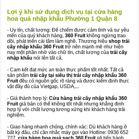
Lợi ý khi sử dụng dịch vụ tại cửa hàng
hoa quả nhập khẩu Phường 1 Quận 8
- Uy tín, chất lượng: Để chiếm được cảm tình và sự yêu
mến của quý khách hàng,
360 Fruit
không ngừng trao
dồi, phát triển cái tâm làm nghề. Thương hiệu
shop trái
cây nhập khẩu 360 Fruit
trở nên mạnh mẽ như hiện
nay một phần nhờ vào chữ tín, chất lượng của
trái cây
nhập khẩu
nói lên tất cả.
- Cam kết đạt mức an toàn thực phẩm tốt nhất: Tất cả
sản phẩm
trái cây tại siêu thị trái cây nhập khẩu 360
Fruit
đều có nguồn gốc rõ ràng và được kiểm định thực
vật đầy đủ của Vietgap, USDA,...
- Giá thành hợp lý:
Cửa hàng trái cây nhập khẩu 360
Fruit
giá bán có thể không tốt nhất nhưng khẳng định
hợp lý với chất lượng tương xứng khi khách hàng trải
nghiệm.
- Giao hàng nhanh chóng, chính xác: Dù khách hàng ở
bất kỳ đâu, chỉ cần nhắc máy gọi vào Hotline: 0936 652
727,
cửa hàng hoa quả sạch 360 Fruit
sẽ tiến hành