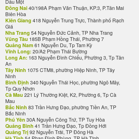
Dầu Một
Đồng Nai
40/198A Phạm Văn Thuận, KP.3, P.Tân Mai
Biên Hòa
Kiên Giang
418 Nguyễn Trung Trực, Thành phố Rạch
Giá
Nha Trang
54 Nguyễn Đức Cảnh, TP Nha Trang
Vũng Tàu
185B Phạm Hồng Thái, Phường 7
Quảng Nam
61 Nguyễn Du, Tp Tam Kỳ
Vĩnh Long:
20/A2 Phạm Thái Bường
Long An:
163 Nguyễn Đình Chiểu, Phường 3, Tp Tân
An
Tây Ninh
1075 CTM8, phường Hiệp Ninh, TP Tây
Ninh
Bình Định
340 Nguyễn Thái Học, phường Ngô Mây,
Tp Quy Nhơn
Cà Mau
221 Lý Thường Kiệt, K2, Phường 6, Tp Cà
Mau
Bắc Ninh
83 Trần Hưng Đạo, phường Tiền An, TP
Bắc Ninh
Phú Yên
30A Nguyễn Công Trứ, TP Tuy Hòa
Quảng Bình
41 Trần Hưng Đạo, Tp Đồng Hới
Quảng Trị
92 Nguyễn Trãi, TP Đông Hà
Hà Tĩnh
54 Phan Đình Phùng, TP Hà Tĩnh