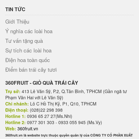
TIN TỨC
Giới Thiệu
Ý nghĩa các loài hoa
Tư vấn tặng quà
Sự tích các loài hoa
Điện hoa toàn quốc
Điểm bán trái cây tươi
360FRUIT - GIỎ QUÀ TRÁI CÂY
Trụ sở:
413 Lê Văn Sỹ, P.2, Q.Tân Bình, TPHCM (Gần ngã tư
Phạm Văn Hai với Lê Văn Sỹ)
Chi nhánh:
Lô C Hồ Thị Kỷ, P1, Q10, TPHCM
Điện thoại:
(028)22 298 398
Hotline 1:
0936 65 27 27(Ms.Nhi)
Hotline 2:
0977 301 303 - 0933 055 945 (Ms.Vy)
Web:
360fruit.vn
360fruit.vn là website trực thuộc quyền quản lý của CÔNG TY CỔ PHẦN XUẤT