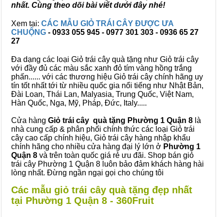
nhất. Cùng theo dõi bài viết dưới đây nhé!
Xem tại:
CÁC MẪU GIỎ TRÁI CÂY ĐƯỢC ƯA
CHUỘNG
- 0933 055 945 - 0977 301 303 - 0936 65 27
27
Đa dạng các loại Giỏ trái cây quà tặng như Giỏ trái cây
với đầy đủ các màu sắc xanh đỏ tím vàng hồng trắng
phấn...... với các thương hiệu Giỏ trái cây chính hãng uy
tín tốt nhất tới từ nhiều quốc gia nổi tiếng như Nhật Bản,
Đài Loan, Thái Lan, Malyasia, Trung Quốc, Việt Nam,
Hàn Quốc, Nga, Mỹ, Pháp, Đức, Italy.....
Cửa hàng
Giỏ trái cây quà tặng Phường 1 Quận 8
là
nhà cung cấp & phân phối chính thức các loại Giỏ trái
cây cao cấp chính hiệu, Giỏ trái cây hàng nhập khẩu
chính hãng cho nhiều cửa hàng đại lý lớn ở
Phường 1
Quận 8
và trên toàn quốc giá rẻ ưu đãi. Shop bán giỏ
trái cây Phường 1 Quận 8 luôn bảo đảm khách hàng hài
lòng nhất. Đừng ngần ngại gọi cho chúng tôi
Các mẫu giỏ trái cây quà tặng đẹp nhất
tại Phường 1 Quận 8 - 360Fruit