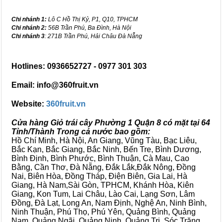
Chi nhánh 1:
Lô C Hồ Thị Kỷ, P1, Q10, TPHCM
Chi nhánh 2:
56B Trần Phú, Ba Đình, Hà Nội
Chi nhánh 3
: 271B Trần Phú, Hải Châu Đà Nẵng
Hotlines: 0936652727 - 0977 301 303
Email: info@360fruit.vn
Website:
360fruit.vn
Cửa hàng Giỏ trái cây Phường 1 Quận 8 có mặt tại 64
Tỉnh/Thành Trong cả nước bao gồm:
Hồ Chí Minh, Hà Nội, An Giang, Vũng Tàu, Bạc Liêu,
Bắc Kạn, Bắc Giang, Bắc Ninh, Bến Tre, Bình Dương,
Bình Định, Bình Phước, Bình Thuận, Cà Mau, Cao
Bằng, Cần Thơ, Đà Nẵng, Đắk Lắk,Đắk Nông, Đồng
Nai, Biên Hòa, Đồng Tháp, Điện Biên, Gia Lai, Hà
Giang, Hà Nam,Sài Gòn, TPHCM, Khánh Hòa, Kiên
Giang, Kon Tum, Lai Châu, Lào Cai, Lạng Sơn, Lâm
Đồng, Đà Lạt, Long An, Nam Định, Nghệ An, Ninh Bình,
Ninh Thuận, Phú Thọ, Phú Yên, Quảng Bình, Quảng
Nam, Quảng Ngãi, Quảng Ninh, Quảng Trị, Sóc Trăng,