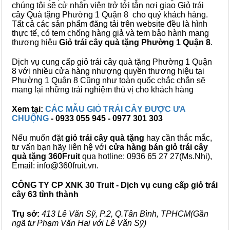
chúng tôi sẽ cử nhân viên trở tới tận nơi giao Giỏ trái
cây Quà tặng Phường 1 Quận 8 cho quý khách hàng.
Tất cả các sản phẩm đăng tải trên website đều là hình
thực tế, có tem chống hàng giả và tem bảo hành mang
thương hiệu
Giỏ trái cây quà tặng Phường 1 Quận 8
.
Dịch vụ cung cấp giỏ trái cây quà tặng Phường 1 Quận
8 với nhiều cửa hàng nhượng quyền thương hiệu tại
Phường 1 Quận 8 Cũng như toàn quốc chắc chắn sẽ
mang lại những trải nghiệm thù vị cho khách hàng
Xem tại:
CÁC MẪU GIỎ TRÁI CÂY ĐƯỢC ƯA
CHUỘNG
- 0933 055 945 - 0977 301 303
Nếu muốn đặt
giỏ trái cây quà tặng
hay cần thắc mắc,
tư vấn bạn hãy liên hệ với
cửa hàng bán
giỏ trái cây
quà tặng
360Fruit
qua hotline: 0936 65 27 27(Ms.Nhi),
Email: info@360fruit.vn.
CÔNG TY CP XNK 30 Truit - Dịch vụ cung cấp giỏ trái
cây 63 tỉnh thành
Trụ sở:
413 Lê Văn Sỹ, P.2, Q.Tân Bình, TPHCM(Gần
ngã tư Phạm Văn Hai với Lê Văn Sỹ)