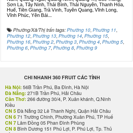
Sơn La, Tây Ninh, Thái Bình, Thái Nguyên, Thanh Hóa,
Huế, Tiền Giang, Trà Vinh, Tuyên Quang, Vĩnh Long,
Vĩnh Phúc, Yên Bái...
Phường/Xã/Thị trấn tags:
Phường 10
,
Phường 11
,
Phường 12
,
Phường 13
,
Phường 14
,
Phường 15
,
Phường 16
,
Phường 2
,
Phường 3
,
Phường 4
,
Phường 5
,
Phường 6
,
Phường 7
,
Phường 8
,
Phường 9
CHI NHANH 360 FRUIT CÁC TỈNH
Hà Nội:
56B Trần Phú, Ba Đình, Hà Nội
Đà Nẵng:
271B Trần Phú, Hải Châu
Cần Thơ:
266 đường 30/4, P. Xuân khánh, Q.Ninh
Kiều
CN 5
Đà Nẵng 32 Lê Thanh Nghị, Quận Hải Châu
CN 6
71 Trường Chinh, Phường Xuân Phú, TP Huế
CN 7
Lâm Đồng 05 Phan Đình Phùng
CN 8
Bình Dương 151 Phú Lợi, P. Phú Lợi, Tp. Thủ