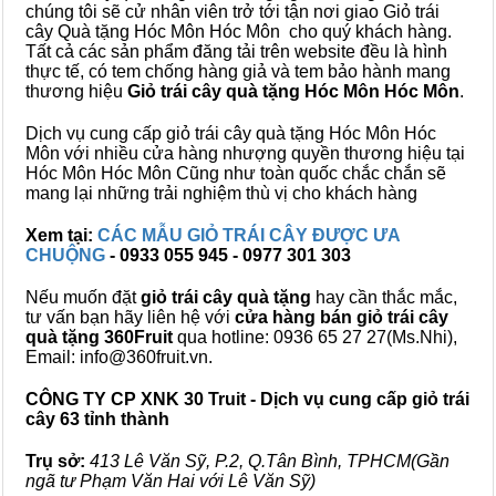
chúng tôi sẽ cử nhân viên trở tới tận nơi giao Giỏ trái
cây Quà tặng Hóc Môn Hóc Môn cho quý khách hàng.
Tất cả các sản phẩm đăng tải trên website đều là hình
thực tế, có tem chống hàng giả và tem bảo hành mang
thương hiệu
Giỏ trái cây quà tặng Hóc Môn Hóc Môn
.
Dịch vụ cung cấp giỏ trái cây quà tặng Hóc Môn Hóc
Môn với nhiều cửa hàng nhượng quyền thương hiệu tại
Hóc Môn Hóc Môn Cũng như toàn quốc chắc chắn sẽ
mang lại những trải nghiệm thù vị cho khách hàng
Xem tại:
CÁC MẪU GIỎ TRÁI CÂY ĐƯỢC ƯA
CHUỘNG
- 0933 055 945 - 0977 301 303
Nếu muốn đặt
giỏ trái cây quà tặng
hay cần thắc mắc,
tư vấn bạn hãy liên hệ với
cửa hàng bán
giỏ trái cây
quà tặng
360Fruit
qua hotline: 0936 65 27 27(Ms.Nhi),
Email: info@360fruit.vn.
CÔNG TY CP XNK 30 Truit - Dịch vụ cung cấp giỏ trái
cây 63 tỉnh thành
Trụ sở:
413 Lê Văn Sỹ, P.2, Q.Tân Bình, TPHCM(Gần
ngã tư Phạm Văn Hai với Lê Văn Sỹ)