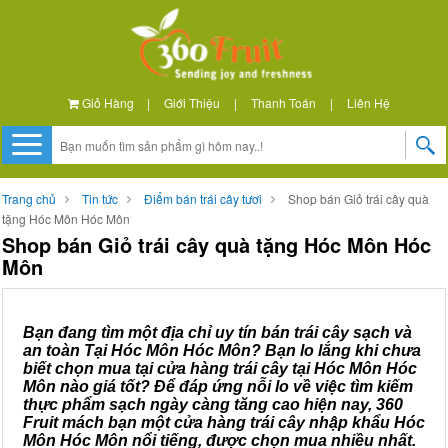
Giỏ Hàng
|
Giới Thiệu
|
Thanh Toán
|
Liên Hệ
Trang chủ
Tin tức
Điểm bán trái cây tươi
Shop bán Giỏ trái cây quà
tặng Hóc Môn Hóc Môn
Shop bán Giỏ trái cây quà tặng Hóc Môn Hóc
Môn
Bạn đang tìm một địa chỉ uy tín bán trái cây sạch và
an toàn Tại Hóc Môn Hóc Môn? Bạn lo lắng khi chưa
biết chọn mua tại cửa hàng trái cây tại Hóc Môn Hóc
Môn nào giá tốt? Để đáp ứng nỗi lo về việc tìm kiếm
thực phẩm sạch ngày càng tăng cao hiện nay, 360
Fruit mách bạn một cửa hàng trái cây nhập khẩu Hóc
Môn Hóc Môn nổi tiếng, được chọn mua nhiều nhất.