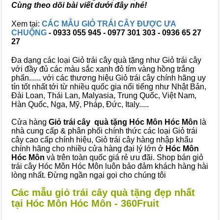
Cùng theo dõi bài viết dưới đây nhé!
Xem tại:
CÁC MẪU GIỎ TRÁI CÂY ĐƯỢC ƯA
CHUỘNG
- 0933 055 945 - 0977 301 303 - 0936 65 27
27
Đa dạng các loại Giỏ trái cây quà tặng như Giỏ trái cây
với đầy đủ các màu sắc xanh đỏ tím vàng hồng trắng
phấn...... với các thương hiệu Giỏ trái cây chính hãng uy
tín tốt nhất tới từ nhiều quốc gia nổi tiếng như Nhật Bản,
Đài Loan, Thái Lan, Malyasia, Trung Quốc, Việt Nam,
Hàn Quốc, Nga, Mỹ, Pháp, Đức, Italy.....
Cửa hàng
Giỏ trái cây quà tặng Hóc Môn Hóc Môn
là
nhà cung cấp & phân phối chính thức các loại Giỏ trái
cây cao cấp chính hiệu, Giỏ trái cây hàng nhập khẩu
chính hãng cho nhiều cửa hàng đại lý lớn ở
Hóc Môn
Hóc Môn
và trên toàn quốc giá rẻ ưu đãi. Shop bán giỏ
trái cây Hóc Môn Hóc Môn luôn bảo đảm khách hàng hài
lòng nhất. Đừng ngần ngại gọi cho chúng tôi
Các mẫu giỏ trái cây quà tặng đẹp nhất
tại Hóc Môn Hóc Môn - 360Fruit