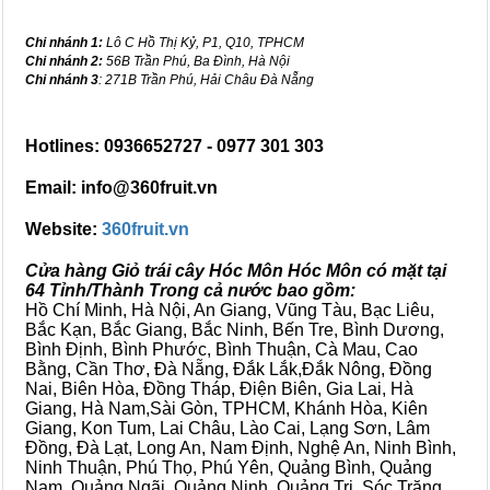
Chi nhánh 1:
Lô C Hồ Thị Kỷ, P1, Q10, TPHCM
Chi nhánh 2:
56B Trần Phú, Ba Đình, Hà Nội
Chi nhánh 3
: 271B Trần Phú, Hải Châu Đà Nẵng
Hotlines: 0936652727 - 0977 301 303
Email: info@360fruit.vn
Website:
360fruit.vn
Cửa hàng Giỏ trái cây Hóc Môn Hóc Môn có mặt tại
64 Tỉnh/Thành Trong cả nước bao gồm:
Hồ Chí Minh, Hà Nội, An Giang, Vũng Tàu, Bạc Liêu,
Bắc Kạn, Bắc Giang, Bắc Ninh, Bến Tre, Bình Dương,
Bình Định, Bình Phước, Bình Thuận, Cà Mau, Cao
Bằng, Cần Thơ, Đà Nẵng, Đắk Lắk,Đắk Nông, Đồng
Nai, Biên Hòa, Đồng Tháp, Điện Biên, Gia Lai, Hà
Giang, Hà Nam,Sài Gòn, TPHCM, Khánh Hòa, Kiên
Giang, Kon Tum, Lai Châu, Lào Cai, Lạng Sơn, Lâm
Đồng, Đà Lạt, Long An, Nam Định, Nghệ An, Ninh Bình,
Ninh Thuận, Phú Thọ, Phú Yên, Quảng Bình, Quảng
Nam, Quảng Ngãi, Quảng Ninh, Quảng Trị, Sóc Trăng,