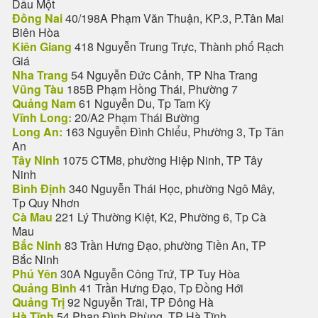
Dầu Một
Đồng Nai
40/198A Phạm Văn Thuận, KP.3, P.Tân Mai
Biên Hòa
Kiên Giang
418 Nguyễn Trung Trực, Thành phố Rạch
Giá
Nha Trang
54 Nguyễn Đức Cảnh, TP Nha Trang
Vũng Tàu
185B Phạm Hồng Thái, Phường 7
Quảng Nam
61 Nguyễn Du, Tp Tam Kỳ
Vĩnh Long:
20/A2 Phạm Thái Bường
Long An:
163 Nguyễn Đình Chiểu, Phường 3, Tp Tân
An
Tây Ninh
1075 CTM8, phường Hiệp Ninh, TP Tây
Ninh
Bình Định
340 Nguyễn Thái Học, phường Ngô Mây,
Tp Quy Nhơn
Cà Mau
221 Lý Thường Kiệt, K2, Phường 6, Tp Cà
Mau
Bắc Ninh
83 Trần Hưng Đạo, phường Tiền An, TP
Bắc Ninh
Phú Yên
30A Nguyễn Công Trứ, TP Tuy Hòa
Quảng Bình
41 Trần Hưng Đạo, Tp Đồng Hới
Quảng Trị
92 Nguyễn Trãi, TP Đông Hà
Hà Tĩnh
54 Phan Đình Phùng, TP Hà Tĩnh