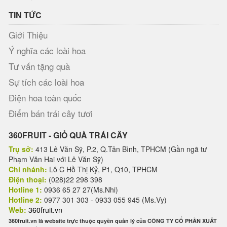
TIN TỨC
Giới Thiệu
Ý nghĩa các loài hoa
Tư vấn tặng quà
Sự tích các loài hoa
Điện hoa toàn quốc
Điểm bán trái cây tươi
360FRUIT - GIỎ QUÀ TRÁI CÂY
Trụ sở:
413 Lê Văn Sỹ, P.2, Q.Tân Bình, TPHCM (Gần ngã tư
Phạm Văn Hai với Lê Văn Sỹ)
Chi nhánh:
Lô C Hồ Thị Kỷ, P1, Q10, TPHCM
Điện thoại:
(028)22 298 398
Hotline 1:
0936 65 27 27(Ms.Nhi)
Hotline 2:
0977 301 303 - 0933 055 945 (Ms.Vy)
Web:
360fruit.vn
360fruit.vn là website trực thuộc quyền quản lý của CÔNG TY CỔ PHẦN XUẤT