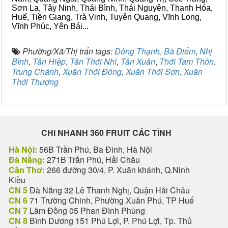
Sơn La, Tây Ninh, Thái Bình, Thái Nguyên, Thanh Hóa,
Huế, Tiền Giang, Trà Vinh, Tuyên Quang, Vĩnh Long,
Vĩnh Phúc, Yên Bái...
Phường/Xã/Thị trấn tags:
Đông Thạnh
,
Bà Điểm
,
Nhị
Bình
,
Tân Hiệp
,
Tân Thới Nhì
,
Tân Xuân
,
Thới Tam Thôn
,
Trung Chánh
,
Xuân Thới Đông
,
Xuân Thới Sơn
,
Xuân
Thới Thượng
CHI NHANH 360 FRUIT CÁC TỈNH
Hà Nội:
56B Trần Phú, Ba Đình, Hà Nội
Đà Nẵng:
271B Trần Phú, Hải Châu
Cần Thơ:
266 đường 30/4, P. Xuân khánh, Q.Ninh
Kiều
CN 5
Đà Nẵng 32 Lê Thanh Nghị, Quận Hải Châu
CN 6
71 Trường Chinh, Phường Xuân Phú, TP Huế
CN 7
Lâm Đồng 05 Phan Đình Phùng
CN 8
Bình Dương 151 Phú Lợi, P. Phú Lợi, Tp. Thủ