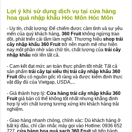
Lợi ý khi sử dụng dịch vụ tại cửa hàng
hoa quả nhập khẩu Hóc Môn Hóc Môn
- Uy tín, chất lượng: Để chiếm được cảm tình và sự yêu
mến của quý khách hàng,
360 Fruit
không ngừng trao
dồi, phát triển cái tâm làm nghề. Thương hiệu
shop trái
cây nhập khẩu 360 Fruit
trở nên mạnh mẽ như hiện
nay một phần nhờ vào chữ tín, chất lượng của
trái cây
nhập khẩu
nói lên tất cả.
- Cam kết đạt mức an toàn thực phẩm tốt nhất: Tất cả
sản phẩm
trái cây tại siêu thị trái cây nhập khẩu 360
Fruit
đều có nguồn gốc rõ ràng và được kiểm định thực
vật đầy đủ của Vietgap, USDA,...
- Giá thành hợp lý:
Cửa hàng trái cây nhập khẩu 360
Fruit
giá bán có thể không tốt nhất nhưng khẳng định
hợp lý với chất lượng tương xứng khi khách hàng trải
nghiệm.
- Giao hàng nhanh chóng, chính xác: Dù khách hàng ở
bất kỳ đâu, chỉ cần nhắc máy gọi vào Hotline: 0936 652
727,
cửa hàng hoa quả sạch 360 Fruit
sẽ tiến hành