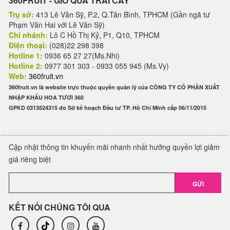
360FRUIT - GIỎ QUÀ TRÁI CÂY
Trụ sở:
413 Lê Văn Sỹ, P.2, Q.Tân Bình, TPHCM (Gần ngã tư
Phạm Văn Hai với Lê Văn Sỹ)
Chi nhánh:
Lô C Hồ Thị Kỷ, P1, Q10, TPHCM
Điện thoại:
(028)22 298 398
Hotline 1:
0936 65 27 27(Ms.Nhi)
Hotline 2:
0977 301 303 - 0933 055 945 (Ms.Vy)
Web:
360fruit.vn
360fruit.vn là website trực thuộc quyền quản lý của CÔNG TY CỔ PHẦN XUẤT
NHẬP KHẨU HOA TƯƠI 360
GPKD 0313524315 do Sở kế hoạch Đầu tư TP. Hồ Chí Minh cấp 06/11/2015
Cập nhật thông tin khuyến mãi nhanh nhất hưởng quyền lợi giảm
giá riêng biệt
GỬI
KẾT NỐI CHÚNG TÔI QUA