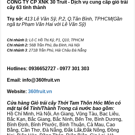
CÔNG TY CP XNK 30 Truit - Dịch vụ cung cấp giỏ trái
cây 63 tỉnh thành
Trụ sở:
413 Lê Văn Sỹ, P.2, Q.Tân Bình, TPHCM(Gần
ngã tư Phạm Văn Hai với Lê Văn Sỹ)
Chi nhánh 1:
Lô C Hồ Thị Kỷ, P1, Q10, TPHCM
Chi nhánh 2:
56B Trần Phú, Ba Đình, Hà Nội
Chi nhánh 3
: 271B Trần Phú, Hải Châu Đà Nẵng
Hotlines: 0936652727 - 0977 301 303
Email: info@360fruit.vn
Website:
360fruit.vn
Cửa hàng Giỏ trái cây Thới Tam Thôn Hóc Môn có
mặt tại 64 Tỉnh/Thành Trong cả nước bao gồm:
Hồ Chí Minh, Hà Nội, An Giang, Vũng Tàu, Bạc Liêu,
Bắc Kạn, Bắc Giang, Bắc Ninh, Bến Tre, Bình Dương,
Bình Định, Bình Phước, Bình Thuận, Cà Mau, Cao
Bằng, Cần Thơ, Đà Nẵng, Đắk Lắk,Đắk Nông, Đồng