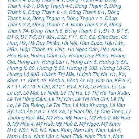
Thạnh 4-2-1
,
Đông Thạnh 4-3
,
Đông Thạnh 5
,
Đông
Thạnh 6
,
Đông Thạnh 6 - 2
,
Đông Thạnh 6-1
,
Đông
Thạnh 6-3
,
Đông Thạnh 7
,
Đông Thạnh 7-1
,
Đông
Thạnh 7-3
,
Đông Thạnh 7-4
,
Đông Thạnh 7-5
,
Đông
Thạnh 74
,
Đông Thạnh 8
,
Đông Thạnh 8-1
,
ĐT 3
,
ĐT 5
,
ĐT 6
,
ĐT 7-5
,
ĐT 824
,
E32
,
F11
,
G1
,
G2
,
Giác Đạo
,
Gò
Hưu
,
H2
,
Hà Duy Phiên
,
Hà Nội
,
Hàn Quốc
,
Hậu Lân
,
HB2
,
Hiệp Thành 13
,
HN1
,
Hồ Ngọc Cẩn
,
Hòa An 8
,
Hòa Bình
,
Hoàng Cảnh Du
,
Hoàng Duy Phiên
,
Hoàng
Gia
,
Hưng Lân
,
Hưng Lân 1
,
Hưng Lân 6
,
Hương lộ 6A
,
Hương lộ 80
,
Hương lộ 60
,
Hương lộ 60B
,
Hương Lộ 65
,
Hương Lộ 80B
,
Huỳnh Thị Mài
,
Huỳnh Thị Na
,
K1
,
K3
,
Kênh 11
,
Kênh 12
,
Kênh 5
,
Kênh An Hạ
,
Kim An
,
KP 3-7
,
KT 11
,
KT19
,
KT20
,
KT21
,
KT4
,
KT8
,
Lê Hoàn
,
Lê Lai
,
Lê Lợi
,
Lê Mai
,
Lê Nhật
,
Lê Thị Hà
,
Lê Thị Hà Tân Xuân
,
Lê Thị Hồng Gấm
,
Lê Thị Kim
,
Lê Thị Kim Chi
,
Lê Thị
Lơ
,
Lê Thị Riêng
,
Lê Thị Thơ
,
Lê Văn Khương
,
Lê Văn
Sỹ
,
Liên Ấp 2-6-7
,
Liên Xã
,
Lý Nam Đế
,
Lý Ông Trọng
,
Lý
Thường Kiệt
,
M4
,
Mỹ Hòa
,
Mỹ Hòa 1
,
Mỹ Hoà 2
,
Mỹ Hoà
3
,
Mỹ Hòa 4
,
Mỹ Huề
,
Mỹ Huề 2
,
Mỹ Ngọc
,
Mỹ Xuân
,
N18
,
N21
,
N3
,
N6
,
Nam Kinh
,
Nam Lân
,
Nam Lân 4
,
Nam Lân 5
,
Nam Lân 7
,
Nam Thới
,
Nam Thới 1
,
Nam