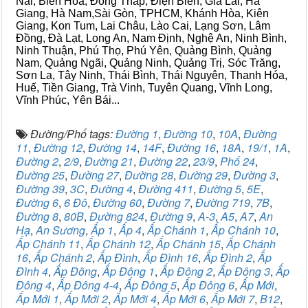
Nai, Biên Hòa, Đồng Tháp, Điện Biên, Gia Lai, Hà
Giang, Hà Nam,Sài Gòn, TPHCM, Khánh Hòa, Kiên
Giang, Kon Tum, Lai Châu, Lào Cai, Lạng Sơn, Lâm
Đồng, Đà Lạt, Long An, Nam Định, Nghệ An, Ninh Bình,
Ninh Thuận, Phú Thọ, Phú Yên, Quảng Bình, Quảng
Nam, Quảng Ngãi, Quảng Ninh, Quảng Trị, Sóc Trăng,
Sơn La, Tây Ninh, Thái Bình, Thái Nguyên, Thanh Hóa,
Huế, Tiền Giang, Trà Vinh, Tuyên Quang, Vĩnh Long,
Vĩnh Phúc, Yên Bái...
Đường/Phố tags:
Đường 1
,
Đường 10
,
10A
,
Đường
11
,
Đường 12
,
Đường 14
,
14F
,
Đường 16
,
18A
,
19/1
,
1A
,
Đường 2
,
2/9
,
Đường 21
,
Đường 22
,
23/9
,
Phố 24
,
Đường 25
,
Đường 27
,
Đường 28
,
Đường 29
,
Đường 3
,
Đường 39
,
3C
,
Đường 4
,
Đường 411
,
Đường 5
,
5E
,
Đường 6
,
6 Đô
,
Đường 60
,
Đường 7
,
Đường 719
,
7B
,
Đường 8
,
80B
,
Đường 824
,
Đường 9
,
A-3
,
A5
,
A7
,
An
Hạ
,
An Sương
,
Ấp 1
,
Ấp 4
,
Ấp Chánh 1
,
Ấp Chánh 10
,
Ấp Chánh 11
,
Ấp Chánh 12
,
Ấp Chánh 15
,
Ấp Chánh
16
,
Ấp Chánh 2
,
Ấp Đình
,
Ấp Đình 16
,
Ấp Đình 2
,
Ấp
Đình 4
,
Ấp Đông
,
Ấp Đông 1
,
Ấp Đông 2
,
Ấp Đông 3
,
Ấp
Đông 4
,
Ấp Đông 4-4
,
Ấp Đông 5
,
Ấp Đông 6
,
Ấp Mới
,
Ấp Mới 1
,
Ấp Mới 2
,
Ấp Mới 4
,
Ấp Mới 6
,
Ấp Mới 7
,
B12
,