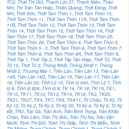
TC2
,
Thái Thị Giữ
,
Thạnh Lộc 27
,
Thanh Niên
,
Thảo
Nhi
,
Thị Trấn Tân Hiệp
,
Thiên Quang
,
Thới Đông
,
Thới
Nhì
,
Thới Sơn
,
Thới Tam Thôn 1
,
Thới Tam Thôn 10
,
Thới Tam Thôn 11
,
Thới Tam Thôn 11A
,
Thới Tam Thôn
11B
,
Thới Tam Thôn 12
,
Thới Tam Thôn 13
,
Thới Tam
Thôn 14
,
Thới Tam Thôn 15
,
Thới Tam Thôn 16
,
Thới
Tam Thôn 17
,
Thới Tam Thôn 18
,
Thới Tam Thôn 25
,
Thới Tam Thôn 26
,
Thới Tam Thôn 4
,
Thới Tam Thôn 5
,
Thới Tam Thôn 5 - 3
,
Thới Tam Thôn 6
,
Thới Tam Thôn 7
,
Thới Tam Thôn 8
,
Thới Tam Thôn 8A
,
Thới Tam Thôn 9
,
Thới Tây 1
,
Thới Tây 2
,
Thới Tây Tân Hiệp
,
Thới Tứ
,
Thới
Tứ 15
,
Thới Tứ 2
,
Thống Nhất
,
Thống Nhất 1
,
Thống
Nhất 2
,
Thương Mại 1
,
Tiền Lân
,
Tiền Lân 13
,
Tiền Lân
14A
,
Tiền Lân 14D
,
Tiền Lân 15
,
Tiền Lân 17
,
Tiền Lân
18
,
Tiền Lân 20
,
Tỉnh Lộ 10
,
Tỉnh lộ 640
,
Tỉnh Lộ 7
,
Tỉnh
lộ 8
,
Tỉnh lộ 824
,
Tỉnh lộ 9
,
TK 14
,
TK 18
,
TK 19
,
TK1
,
TK10
,
TK11
,
TK12
,
TK13
,
TK14
,
TK16
,
TK2
,
TK20
,
TK21
,
TK27
,
TK4
,
TK7
,
TK8
,
TKA11
,
Tô Châu
,
Tô Ký
,
Tô
Ký 12
,
Tô Ký 2
,
Tô Ký 3
,
Tô Ký 30
,
Tô Ký 4
,
Tô Ký 6
,
Tô Ký
6B
,
TR3
,
Trại Gà
,
Trần Anh
,
Trần Bình Trọng
,
Trần Khắc
Chân
,
Trần Lãm
,
Trần Thị Bốc
,
Trần Thị Na
,
Trần Văn
Mười
,
Trịnh Thị Đối
,
Trịnh Thị Giầy
,
Trịnh Thị Miễn
,
Trịnh
Thị Miếng
,
Trung Chánh
,
Trung Chánh 1
,
Trung Chánh 2
,