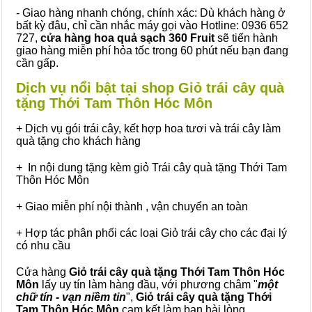
- Giao hàng nhanh chóng, chính xác: Dù khách hàng ở
bất kỳ đâu, chỉ cần nhắc máy gọi vào Hotline: 0936 652
727,
cửa hàng hoa quả sạch 360 Fruit
sẽ tiến hành
giao hàng miễn phí hỏa tốc trong 60 phút nếu bạn đang
cần gấp.
Dịch vụ nổi bật tại shop Giỏ trái cây quà
tặng Thới Tam Thôn Hóc Môn
+ Dịch vụ gói trái cây, kết hợp hoa tươi và trái cây làm
quà tặng cho khách hàng
+ In nội dung tặng kèm giỏ Trái cây quà tặng Thới Tam
Thôn Hóc Môn
+ Giao miễn phí nội thành , vận chuyển an toàn
+ Hợp tác phân phối các loại Giỏ trái cây cho các đại lý
có nhu cầu
Cửa hàng
Giỏ trái cây quà tặng Thới Tam Thôn Hóc
Môn
lấy uy tín làm hàng đầu, với phương châm "
một
chữ tín - vạn niềm tin
",
Giỏ trái cây
quà tặng
Thới
Tam Thôn Hóc Môn
cam kết làm bạn hài lòng.