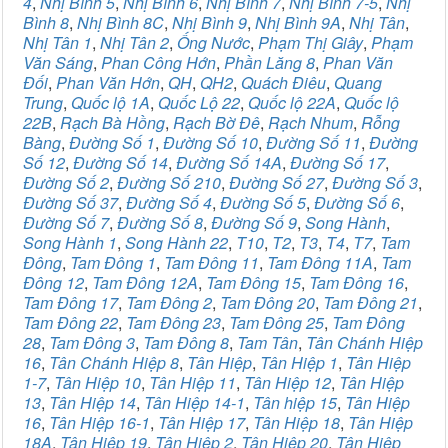
4
,
Nhị Bình 5
,
Nhị Bình 6
,
Nhị Bình 7
,
Nhị Bình 7-5
,
Nhị
Bình 8
,
Nhị Bình 8C
,
Nhị Bình 9
,
Nhị Bình 9A
,
Nhị Tân
,
Nhị Tân 1
,
Nhị Tân 2
,
Ống Nước
,
Phạm Thị Giây
,
Phạm
Văn Sáng
,
Phan Công Hớn
,
Phần Lăng 8
,
Phan Văn
Đối
,
Phan Văn Hớn
,
QH
,
QH2
,
Quách Điêu
,
Quang
Trung
,
Quốc lộ 1A
,
Quốc Lộ 22
,
Quốc lộ 22A
,
Quốc lộ
22B
,
Rạch Bà Hồng
,
Rạch Bờ Đê
,
Rạch Nhum
,
Rỗng
Bàng
,
Đường Số 1
,
Đường Số 10
,
Đường Số 11
,
Đường
Số 12
,
Đường Số 14
,
Đường Số 14A
,
Đường Số 17
,
Đường Số 2
,
Đường Số 210
,
Đường Số 27
,
Đường Số 3
,
Đường Số 37
,
Đường Số 4
,
Đường Số 5
,
Đường Số 6
,
Đường Số 7
,
Đường Số 8
,
Đường Số 9
,
Song Hành
,
Song Hành 1
,
Song Hành 22
,
T10
,
T2
,
T3
,
T4
,
T7
,
Tam
Đông
,
Tam Đông 1
,
Tam Đông 11
,
Tam Đông 11A
,
Tam
Đông 12
,
Tam Đông 12A
,
Tam Đông 15
,
Tam Đông 16
,
Tam Đông 17
,
Tam Đông 2
,
Tam Đông 20
,
Tam Đông 21
,
Tam Đông 22
,
Tam Đông 23
,
Tam Đông 25
,
Tam Đông
28
,
Tam Đông 3
,
Tam Đông 8
,
Tam Tân
,
Tân Chánh Hiệp
16
,
Tân Chánh Hiệp 8
,
Tân Hiệp
,
Tân Hiệp 1
,
Tân Hiệp
1-7
,
Tân Hiệp 10
,
Tân Hiệp 11
,
Tân Hiệp 12
,
Tân Hiệp
13
,
Tân Hiệp 14
,
Tân Hiệp 14-1
,
Tân hiệp 15
,
Tân Hiệp
16
,
Tân Hiệp 16-1
,
Tân Hiệp 17
,
Tân Hiệp 18
,
Tân Hiệp
18A
,
Tân Hiệp 19
,
Tân Hiệp 2
,
Tân Hiệp 20
,
Tân Hiệp