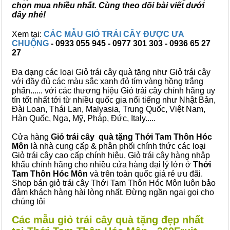
chọn mua nhiều nhất. Cùng theo dõi bài viết dưới
đây nhé!
Xem tại:
CÁC MẪU GIỎ TRÁI CÂY ĐƯỢC ƯA
CHUỘNG
- 0933 055 945 - 0977 301 303 - 0936 65 27
27
Đa dạng các loại Giỏ trái cây quà tặng như Giỏ trái cây
với đầy đủ các màu sắc xanh đỏ tím vàng hồng trắng
phấn...... với các thương hiệu Giỏ trái cây chính hãng uy
tín tốt nhất tới từ nhiều quốc gia nổi tiếng như Nhật Bản,
Đài Loan, Thái Lan, Malyasia, Trung Quốc, Việt Nam,
Hàn Quốc, Nga, Mỹ, Pháp, Đức, Italy.....
Cửa hàng
Giỏ trái cây quà tặng Thới Tam Thôn Hóc
Môn
là nhà cung cấp & phân phối chính thức các loại
Giỏ trái cây cao cấp chính hiệu, Giỏ trái cây hàng nhập
khẩu chính hãng cho nhiều cửa hàng đại lý lớn ở
Thới
Tam Thôn Hóc Môn
và trên toàn quốc giá rẻ ưu đãi.
Shop bán giỏ trái cây Thới Tam Thôn Hóc Môn luôn bảo
đảm khách hàng hài lòng nhất. Đừng ngần ngại gọi cho
chúng tôi
Các mẫu giỏ trái cây quà tặng đẹp nhất