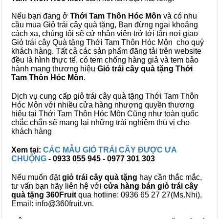
Nếu bạn đang ở
Thới Tam Thôn Hóc Môn
và có nhu
cầu mua Giỏ trái cây quà tặng, Bạn đừng ngại khoảng
cách xa, chúng tôi sẽ cử nhân viên trở tới tận nơi giao
Giỏ trái cây Quà tặng Thới Tam Thôn Hóc Môn cho quý
khách hàng. Tất cả các sản phẩm đăng tải trên website
đều là hình thực tế, có tem chống hàng giả và tem bảo
hành mang thương hiệu
Giỏ trái cây quà tặng Thới
Tam Thôn Hóc Môn
.
Dịch vụ cung cấp giỏ trái cây quà tặng Thới Tam Thôn
Hóc Môn với nhiều cửa hàng nhượng quyền thương
hiệu tại Thới Tam Thôn Hóc Môn Cũng như toàn quốc
chắc chắn sẽ mang lại những trải nghiệm thù vị cho
khách hàng
Xem tại:
CÁC MẪU GIỎ TRÁI CÂY ĐƯỢC ƯA
CHUỘNG
- 0933 055 945 - 0977 301 303
Nếu muốn đặt
giỏ trái cây quà tặng
hay cần thắc mắc,
tư vấn bạn hãy liên hệ với
cửa hàng bán
giỏ trái cây
quà tặng
360Fruit
qua hotline: 0936 65 27 27(Ms.Nhi),
Email: info@360fruit.vn.