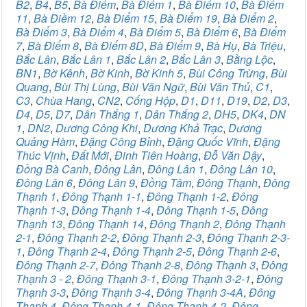
B2
,
B4
,
B5
,
Bà Điểm
,
Bà Điểm 1
,
Bà Điểm 10
,
Bà Điểm
11
,
Bà Điềm 12
,
Bà Điểm 15
,
Bà Điểm 19
,
Bà Điểm 2
,
Bà Điểm 3
,
Bà Điểm 4
,
Bà Điểm 5
,
Bà Điểm 6
,
Bà Điểm
7
,
Bà Điểm 8
,
Bà Điểm 8D
,
Bà Điểm 9
,
Bà Hụ
,
Bà Triệu
,
Bắc Lân
,
Bắc Lân 1
,
Bắc Lân 2
,
Bắc Lân 3
,
Bằng Lộc
,
BN1
,
Bờ Kênh
,
Bờ Kinh
,
Bờ Kinh 5
,
Bùi Công Trừng
,
Bùi
Quang
,
Bùi Thị Lùng
,
Bùi Văn Ngữ
,
Bùi Văn Thủ
,
C1
,
C3
,
Chùa Hang
,
CN2
,
Cống Hộp
,
D1
,
D11
,
D19
,
D2
,
D3
,
D4
,
D5
,
D7
,
Dân Thắng 1
,
Dân Thắng 2
,
DH5
,
DK4
,
DN
1
,
DN2
,
Dương Công Khi
,
Dương Khả Trạc
,
Dương
Quảng Hàm
,
Đặng Công Bỉnh
,
Đặng Quốc Vĩnh
,
Đặng
Thúc Vịnh
,
Đất Mới
,
Đinh Tiên Hoàng
,
Đỗ Văn Dậy
,
Đồng Bà Canh
,
Đông Lân
,
Đông Lân 1
,
Đông Lân 10
,
Đông Lân 6
,
Đông Lân 9
,
Đồng Tâm
,
Đông Thạnh
,
Đông
Thạnh 1
,
Đông Thạnh 1-1
,
Đông Thạnh 1-2
,
Đông
Thạnh 1-3
,
Đông Thạnh 1-4
,
Đông Thạnh 1-5
,
Đông
Thạnh 13
,
Đông Thạnh 14
,
Đông Thạnh 2
,
Đông Thạnh
2-1
,
Đông Thạnh 2-2
,
Đông Thạnh 2-3
,
Đông Thạnh 2-3-
1
,
Đông Thạnh 2-4
,
Đông Thạnh 2-5
,
Đông Thạnh 2-6
,
Đông Thạnh 2-7
,
Đông Thạnh 2-8
,
Đông Thạnh 3
,
Đông
Thạnh 3 - 2
,
Đông Thạnh 3-1
,
Đông Thạnh 3-2-1
,
Đông
Thạnh 3-3
,
Đông Thạnh 3-4
,
Đông Thạnh 3-4A
,
Đông
Thạnh 4
,
Đông Thạnh 4-1
,
Đông Thạnh 4-2
,
Đông