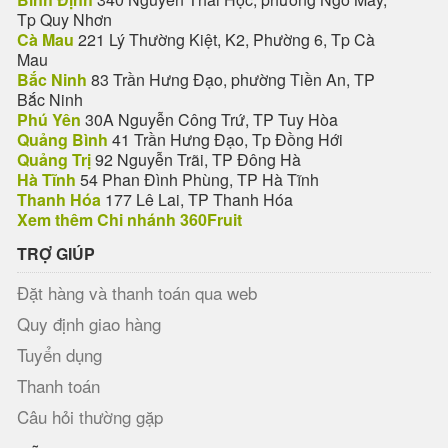
Tp Quy Nhơn
Cà Mau
221 Lý Thường Kiệt, K2, Phường 6, Tp Cà
Mau
Bắc Ninh
83 Trần Hưng Đạo, phường Tiền An, TP
Bắc Ninh
Phú Yên
30A Nguyễn Công Trứ, TP Tuy Hòa
Quảng Bình
41 Trần Hưng Đạo, Tp Đồng Hới
Quảng Trị
92 Nguyễn Trãi, TP Đông Hà
Hà Tĩnh
54 Phan Đình Phùng, TP Hà Tĩnh
Thanh Hóa
177 Lê Lai, TP Thanh Hóa
Xem thêm Chi nhánh 360Fruit
TRỢ GIÚP
Đặt hàng và thanh toán qua web
Quy định giao hàng
Tuyển dụng
Thanh toán
Câu hỏi thường gặp