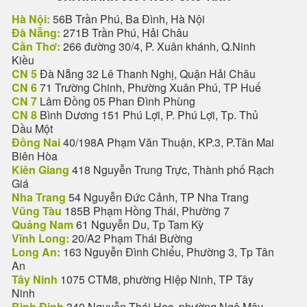
Hà Nội:
56B Trần Phú, Ba Đình, Hà Nội
Đà Nẵng:
271B Trần Phú, Hải Châu
Cần Thơ:
266 đường 30/4, P. Xuân khánh, Q.Ninh
Kiều
CN 5
Đà Nẵng 32 Lê Thanh Nghị, Quận Hải Châu
CN 6
71 Trường Chinh, Phường Xuân Phú, TP Huế
CN 7
Lâm Đồng 05 Phan Đình Phùng
CN 8
Bình Dương 151 Phú Lợi, P. Phú Lợi, Tp. Thủ
Dầu Một
Đồng Nai
40/198A Phạm Văn Thuận, KP.3, P.Tân Mai
Biên Hòa
Kiên Giang
418 Nguyễn Trung Trực, Thành phố Rạch
Giá
Nha Trang
54 Nguyễn Đức Cảnh, TP Nha Trang
Vũng Tàu
185B Phạm Hồng Thái, Phường 7
Quảng Nam
61 Nguyễn Du, Tp Tam Kỳ
Vĩnh Long:
20/A2 Phạm Thái Bường
Long An:
163 Nguyễn Đình Chiểu, Phường 3, Tp Tân
An
Tây Ninh
1075 CTM8, phường Hiệp Ninh, TP Tây
Ninh
Bình Định
340 Nguyễn Thái Học, phường Ngô Mây,