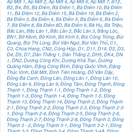
Ấp Mới 1
,
Ấp Mới 2
,
Ấp Mới 4
,
Ấp Mới 6
,
Ấp Mới 7
,
B12
,
B2
,
B4
,
B5
,
Bà Điểm
,
Bà Điểm 1
,
Bà Điểm 10
,
Bà Điểm
11
,
Bà Điềm 12
,
Bà Điểm 15
,
Bà Điểm 19
,
Bà Điểm 2
,
Bà Điểm 3
,
Bà Điểm 4
,
Bà Điểm 5
,
Bà Điểm 6
,
Bà Điểm
7
,
Bà Điểm 8
,
Bà Điểm 8D
,
Bà Điểm 9
,
Bà Hụ
,
Bà Triệu
,
Bắc Lân
,
Bắc Lân 1
,
Bắc Lân 2
,
Bắc Lân 3
,
Bằng Lộc
,
BN1
,
Bờ Kênh
,
Bờ Kinh
,
Bờ Kinh 5
,
Bùi Công Trừng
,
Bùi
Quang
,
Bùi Thị Lùng
,
Bùi Văn Ngữ
,
Bùi Văn Thủ
,
C1
,
C3
,
Chùa Hang
,
CN2
,
Cống Hộp
,
D1
,
D11
,
D19
,
D2
,
D3
,
D4
,
D5
,
D7
,
Dân Thắng 1
,
Dân Thắng 2
,
DH5
,
DK4
,
DN
1
,
DN2
,
Dương Công Khi
,
Dương Khả Trạc
,
Dương
Quảng Hàm
,
Đặng Công Bỉnh
,
Đặng Quốc Vĩnh
,
Đặng
Thúc Vịnh
,
Đất Mới
,
Đinh Tiên Hoàng
,
Đỗ Văn Dậy
,
Đồng Bà Canh
,
Đông Lân
,
Đông Lân 1
,
Đông Lân 10
,
Đông Lân 6
,
Đông Lân 9
,
Đồng Tâm
,
Đông Thạnh
,
Đông
Thạnh 1
,
Đông Thạnh 1-1
,
Đông Thạnh 1-2
,
Đông
Thạnh 1-3
,
Đông Thạnh 1-4
,
Đông Thạnh 1-5
,
Đông
Thạnh 13
,
Đông Thạnh 14
,
Đông Thạnh 2
,
Đông Thạnh
2-1
,
Đông Thạnh 2-2
,
Đông Thạnh 2-3
,
Đông Thạnh 2-3-
1
,
Đông Thạnh 2-4
,
Đông Thạnh 2-5
,
Đông Thạnh 2-6
,
Đông Thạnh 2-7
,
Đông Thạnh 2-8
,
Đông Thạnh 3
,
Đông
Thạnh 3 - 2
,
Đông Thạnh 3-1
,
Đông Thạnh 3-2-1
,
Đông
Thạnh 3-3
,
Đông Thạnh 3-4
,
Đông Thạnh 3-4A
,
Đông