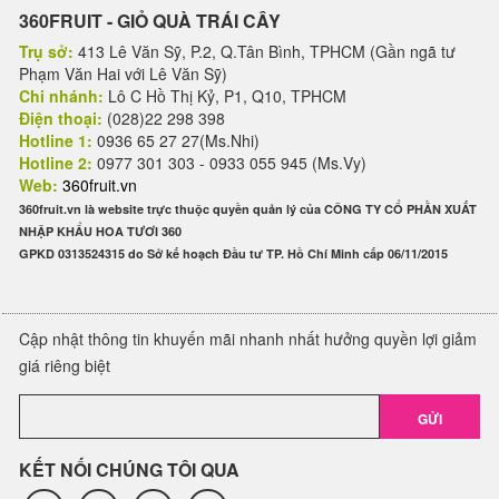
360FRUIT - GIỎ QUÀ TRÁI CÂY
Trụ sở:
413 Lê Văn Sỹ, P.2, Q.Tân Bình, TPHCM (Gần ngã tư
Phạm Văn Hai với Lê Văn Sỹ)
Chi nhánh:
Lô C Hồ Thị Kỷ, P1, Q10, TPHCM
Điện thoại:
(028)22 298 398
Hotline 1:
0936 65 27 27(Ms.Nhi)
Hotline 2:
0977 301 303 - 0933 055 945 (Ms.Vy)
Web:
360fruit.vn
360fruit.vn là website trực thuộc quyền quản lý của CÔNG TY CỔ PHẦN XUẤT
NHẬP KHẨU HOA TƯƠI 360
GPKD 0313524315 do Sở kế hoạch Đầu tư TP. Hồ Chí Minh cấp 06/11/2015
Cập nhật thông tin khuyến mãi nhanh nhất hưởng quyền lợi giảm
giá riêng biệt
GỬI
KẾT NỐI CHÚNG TÔI QUA