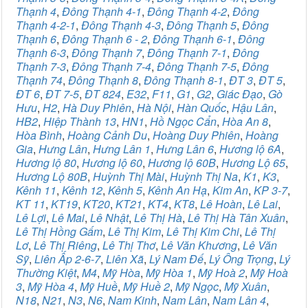
Thạnh 4
,
Đông Thạnh 4-1
,
Đông Thạnh 4-2
,
Đông
Thạnh 4-2-1
,
Đông Thạnh 4-3
,
Đông Thạnh 5
,
Đông
Thạnh 6
,
Đông Thạnh 6 - 2
,
Đông Thạnh 6-1
,
Đông
Thạnh 6-3
,
Đông Thạnh 7
,
Đông Thạnh 7-1
,
Đông
Thạnh 7-3
,
Đông Thạnh 7-4
,
Đông Thạnh 7-5
,
Đông
Thạnh 74
,
Đông Thạnh 8
,
Đông Thạnh 8-1
,
ĐT 3
,
ĐT 5
,
ĐT 6
,
ĐT 7-5
,
ĐT 824
,
E32
,
F11
,
G1
,
G2
,
Giác Đạo
,
Gò
Hưu
,
H2
,
Hà Duy Phiên
,
Hà Nội
,
Hàn Quốc
,
Hậu Lân
,
HB2
,
Hiệp Thành 13
,
HN1
,
Hồ Ngọc Cẩn
,
Hòa An 8
,
Hòa Bình
,
Hoàng Cảnh Du
,
Hoàng Duy Phiên
,
Hoàng
Gia
,
Hưng Lân
,
Hưng Lân 1
,
Hưng Lân 6
,
Hương lộ 6A
,
Hương lộ 80
,
Hương lộ 60
,
Hương lộ 60B
,
Hương Lộ 65
,
Hương Lộ 80B
,
Huỳnh Thị Mài
,
Huỳnh Thị Na
,
K1
,
K3
,
Kênh 11
,
Kênh 12
,
Kênh 5
,
Kênh An Hạ
,
Kim An
,
KP 3-7
,
KT 11
,
KT19
,
KT20
,
KT21
,
KT4
,
KT8
,
Lê Hoàn
,
Lê Lai
,
Lê Lợi
,
Lê Mai
,
Lê Nhật
,
Lê Thị Hà
,
Lê Thị Hà Tân Xuân
,
Lê Thị Hồng Gấm
,
Lê Thị Kim
,
Lê Thị Kim Chi
,
Lê Thị
Lơ
,
Lê Thị Riêng
,
Lê Thị Thơ
,
Lê Văn Khương
,
Lê Văn
Sỹ
,
Liên Ấp 2-6-7
,
Liên Xã
,
Lý Nam Đế
,
Lý Ông Trọng
,
Lý
Thường Kiệt
,
M4
,
Mỹ Hòa
,
Mỹ Hòa 1
,
Mỹ Hoà 2
,
Mỹ Hoà
3
,
Mỹ Hòa 4
,
Mỹ Huề
,
Mỹ Huề 2
,
Mỹ Ngọc
,
Mỹ Xuân
,
N18
,
N21
,
N3
,
N6
,
Nam Kinh
,
Nam Lân
,
Nam Lân 4
,