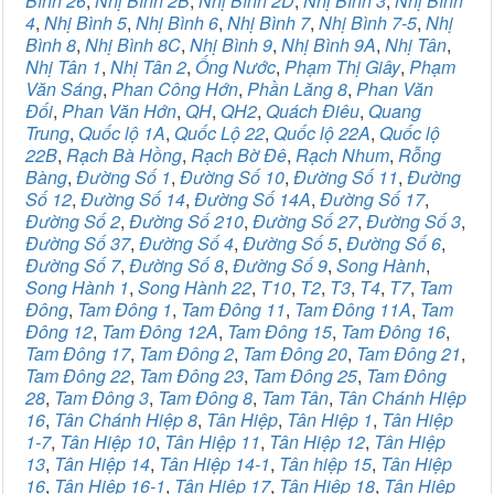
Bình 26
,
Nhị Bình 2B
,
Nhị Bình 2D
,
Nhị Bình 3
,
Nhị Bình
4
,
Nhị Bình 5
,
Nhị Bình 6
,
Nhị Bình 7
,
Nhị Bình 7-5
,
Nhị
Bình 8
,
Nhị Bình 8C
,
Nhị Bình 9
,
Nhị Bình 9A
,
Nhị Tân
,
Nhị Tân 1
,
Nhị Tân 2
,
Ống Nước
,
Phạm Thị Giây
,
Phạm
Văn Sáng
,
Phan Công Hớn
,
Phần Lăng 8
,
Phan Văn
Đối
,
Phan Văn Hớn
,
QH
,
QH2
,
Quách Điêu
,
Quang
Trung
,
Quốc lộ 1A
,
Quốc Lộ 22
,
Quốc lộ 22A
,
Quốc lộ
22B
,
Rạch Bà Hồng
,
Rạch Bờ Đê
,
Rạch Nhum
,
Rỗng
Bàng
,
Đường Số 1
,
Đường Số 10
,
Đường Số 11
,
Đường
Số 12
,
Đường Số 14
,
Đường Số 14A
,
Đường Số 17
,
Đường Số 2
,
Đường Số 210
,
Đường Số 27
,
Đường Số 3
,
Đường Số 37
,
Đường Số 4
,
Đường Số 5
,
Đường Số 6
,
Đường Số 7
,
Đường Số 8
,
Đường Số 9
,
Song Hành
,
Song Hành 1
,
Song Hành 22
,
T10
,
T2
,
T3
,
T4
,
T7
,
Tam
Đông
,
Tam Đông 1
,
Tam Đông 11
,
Tam Đông 11A
,
Tam
Đông 12
,
Tam Đông 12A
,
Tam Đông 15
,
Tam Đông 16
,
Tam Đông 17
,
Tam Đông 2
,
Tam Đông 20
,
Tam Đông 21
,
Tam Đông 22
,
Tam Đông 23
,
Tam Đông 25
,
Tam Đông
28
,
Tam Đông 3
,
Tam Đông 8
,
Tam Tân
,
Tân Chánh Hiệp
16
,
Tân Chánh Hiệp 8
,
Tân Hiệp
,
Tân Hiệp 1
,
Tân Hiệp
1-7
,
Tân Hiệp 10
,
Tân Hiệp 11
,
Tân Hiệp 12
,
Tân Hiệp
13
,
Tân Hiệp 14
,
Tân Hiệp 14-1
,
Tân hiệp 15
,
Tân Hiệp
16
,
Tân Hiệp 16-1
,
Tân Hiệp 17
,
Tân Hiệp 18
,
Tân Hiệp