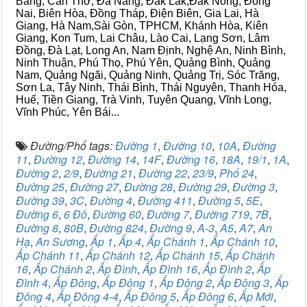
Bằng, Cần Thơ, Đà Nẵng, Đắk Lắk,Đắk Nông, Đồng
Nai, Biên Hòa, Đồng Tháp, Điện Biên, Gia Lai, Hà
Giang, Hà Nam,Sài Gòn, TPHCM, Khánh Hòa, Kiên
Giang, Kon Tum, Lai Châu, Lào Cai, Lạng Sơn, Lâm
Đồng, Đà Lạt, Long An, Nam Định, Nghệ An, Ninh Bình,
Ninh Thuận, Phú Thọ, Phú Yên, Quảng Bình, Quảng
Nam, Quảng Ngãi, Quảng Ninh, Quảng Trị, Sóc Trăng,
Sơn La, Tây Ninh, Thái Bình, Thái Nguyên, Thanh Hóa,
Huế, Tiền Giang, Trà Vinh, Tuyên Quang, Vĩnh Long,
Vĩnh Phúc, Yên Bái...
Đường/Phố tags:
Đường 1
,
Đường 10
,
10A
,
Đường
11
,
Đường 12
,
Đường 14
,
14F
,
Đường 16
,
18A
,
19/1
,
1A
,
Đường 2
,
2/9
,
Đường 21
,
Đường 22
,
23/9
,
Phố 24
,
Đường 25
,
Đường 27
,
Đường 28
,
Đường 29
,
Đường 3
,
Đường 39
,
3C
,
Đường 4
,
Đường 411
,
Đường 5
,
5E
,
Đường 6
,
6 Đô
,
Đường 60
,
Đường 7
,
Đường 719
,
7B
,
Đường 8
,
80B
,
Đường 824
,
Đường 9
,
A-3
,
A5
,
A7
,
An
Hạ
,
An Sương
,
Ấp 1
,
Ấp 4
,
Ấp Chánh 1
,
Ấp Chánh 10
,
Ấp Chánh 11
,
Ấp Chánh 12
,
Ấp Chánh 15
,
Ấp Chánh
16
,
Ấp Chánh 2
,
Ấp Đình
,
Ấp Đình 16
,
Ấp Đình 2
,
Ấp
Đình 4
,
Ấp Đông
,
Ấp Đông 1
,
Ấp Đông 2
,
Ấp Đông 3
,
Ấp
Đông 4
,
Ấp Đông 4-4
,
Ấp Đông 5
,
Ấp Đông 6
,
Ấp Mới
,