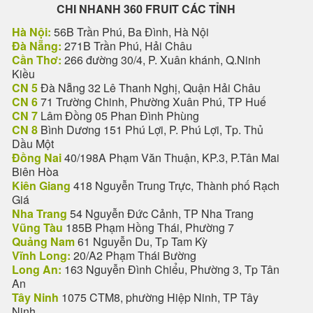
CHI NHANH 360 FRUIT CÁC TỈNH
Hà Nội:
56B Trần Phú, Ba Đình, Hà Nội
Đà Nẵng:
271B Trần Phú, Hải Châu
Cần Thơ:
266 đường 30/4, P. Xuân khánh, Q.Ninh
Kiều
CN 5
Đà Nẵng 32 Lê Thanh Nghị, Quận Hải Châu
CN 6
71 Trường Chinh, Phường Xuân Phú, TP Huế
CN 7
Lâm Đồng 05 Phan Đình Phùng
CN 8
Bình Dương 151 Phú Lợi, P. Phú Lợi, Tp. Thủ
Dầu Một
Đồng Nai
40/198A Phạm Văn Thuận, KP.3, P.Tân Mai
Biên Hòa
Kiên Giang
418 Nguyễn Trung Trực, Thành phố Rạch
Giá
Nha Trang
54 Nguyễn Đức Cảnh, TP Nha Trang
Vũng Tàu
185B Phạm Hồng Thái, Phường 7
Quảng Nam
61 Nguyễn Du, Tp Tam Kỳ
Vĩnh Long:
20/A2 Phạm Thái Bường
Long An:
163 Nguyễn Đình Chiểu, Phường 3, Tp Tân
An
Tây Ninh
1075 CTM8, phường Hiệp Ninh, TP Tây
Ninh