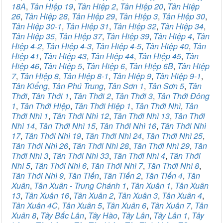
18A
,
Tân Hiệp 19
,
Tân Hiệp 2
,
Tân Hiệp 20
,
Tân Hiệp
26
,
Tân Hiệp 28
,
Tân Hiệp 29
,
Tân Hiệp 3
,
Tân Hiệp 30
,
Tân Hiệp 30-1
,
Tân Hiệp 31
,
Tân Hiệp 32
,
Tân Hiệp 34
,
Tân Hiệp 35
,
Tân Hiệp 37
,
Tân Hiệp 39
,
Tân Hiệp 4
,
Tân
Hiệp 4-2
,
Tân Hiệp 4-3
,
Tân Hiệp 4-5
,
Tân Hiệp 40
,
Tân
Hiệp 41
,
Tân Hiệp 43
,
Tân Hiệp 44
,
Tân Hiệp 45
,
Tân
Hiệp 46
,
Tân Hiệp 5
,
Tân Hiệp 6
,
Tân Hiệp 6B
,
Tân Hiệp
7
,
Tân Hiệp 8
,
Tân Hiệp 8-1
,
Tân Hiệp 9
,
Tân Hiệp 9-1
,
Tân Kiểng
,
Tân Phú Trung
,
Tân Sơn 1
,
Tân Sơn 5
,
Tân
Thới
,
Tân Thới 1
,
Tân Thới 2
,
Tân Thới 3
,
Tân Thới Đông
1
,
Tân Thới Hiệp
,
Tân Thới Hiệp 1
,
Tân Thới Nhì
,
Tân
Thới Nhì 1
,
Tân Thới Nhì 12
,
Tân Thới Nhì 13
,
Tân Thới
Nhì 14
,
Tân Thới Nhì 15
,
Tân Thới Nhì 16
,
Tân Thới Nhì
17
,
Tân Thới Nhì 19
,
Tân Thới Nhì 24
,
Tân Thới Nhì 25
,
Tân Thới Nhì 26
,
Tân Thới Nhì 28
,
Tân Thới Nhì 29
,
Tân
Thới Nhì 3
,
Tân Thới Nhì 33
,
Tân Thới Nhì 4
,
Tân Thới
Nhì 5
,
Tân Thới Nhì 6
,
Tân Thới Nhì 7
,
Tân Thới Nhì 8
,
Tân Thới Nhì 9
,
Tân Tiến
,
Tân Tiến 2
,
Tân Tiến 4
,
Tân
Xuân
,
Tân Xuân - Trung Chánh 1
,
Tân Xuân 1
,
Tân Xuân
13
,
Tân Xuân 16
,
Tân Xuân 2
,
Tân Xuân 3
,
Tân Xuân 4
,
Tân Xuân 4C
,
Tân Xuân 5
,
Tân Xuân 6
,
Tân Xuân 7
,
Tân
Xuân 8
,
Tây Bắc Lân
,
Tây Hào
,
Tây Lân
,
Tây Lân 1
,
Tây