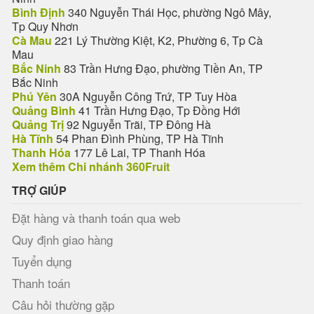
Bình Định
340 Nguyễn Thái Học, phường Ngô Mây,
Tp Quy Nhơn
Cà Mau
221 Lý Thường Kiệt, K2, Phường 6, Tp Cà
Mau
Bắc Ninh
83 Trần Hưng Đạo, phường Tiền An, TP
Bắc Ninh
Phú Yên
30A Nguyễn Công Trứ, TP Tuy Hòa
Quảng Bình
41 Trần Hưng Đạo, Tp Đồng Hới
Quảng Trị
92 Nguyễn Trãi, TP Đông Hà
Hà Tĩnh
54 Phan Đình Phùng, TP Hà Tĩnh
Thanh Hóa
177 Lê Lai, TP Thanh Hóa
Xem thêm Chi nhánh 360Fruit
TRỢ GIÚP
Đặt hàng và thanh toán qua web
Quy định giao hàng
Tuyển dụng
Thanh toán
Câu hỏi thường gặp