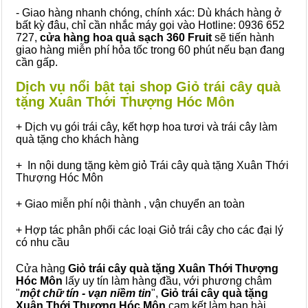
- Giao hàng nhanh chóng, chính xác: Dù khách hàng ở
bất kỳ đâu, chỉ cần nhắc máy gọi vào Hotline: 0936 652
727,
cửa hàng hoa quả sạch 360 Fruit
sẽ tiến hành
giao hàng miễn phí hỏa tốc trong 60 phút nếu bạn đang
cần gấp.
Dịch vụ nổi bật tại shop Giỏ trái cây quà
tặng Xuân Thới Thượng Hóc Môn
+ Dịch vụ gói trái cây, kết hợp hoa tươi và trái cây làm
quà tặng cho khách hàng
+ In nội dung tặng kèm giỏ Trái cây quà tặng Xuân Thới
Thượng Hóc Môn
+ Giao miễn phí nội thành , vận chuyển an toàn
+ Hợp tác phân phối các loại Giỏ trái cây cho các đại lý
có nhu cầu
Cửa hàng
Giỏ trái cây quà tặng Xuân Thới Thượng
Hóc Môn
lấy uy tín làm hàng đầu, với phương châm
"
một chữ tín - vạn niềm tin
",
Giỏ trái cây
quà tặng
Xuân Thới Thượng Hóc Môn
cam kết làm bạn hài