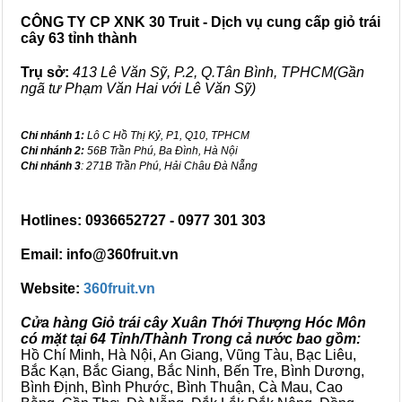
CÔNG TY CP XNK 30 Truit - Dịch vụ cung cấp giỏ trái
cây 63 tỉnh thành
Trụ sở:
413 Lê Văn Sỹ, P.2, Q.Tân Bình, TPHCM(Gần
ngã tư Phạm Văn Hai với Lê Văn Sỹ)
Chi nhánh 1:
Lô C Hồ Thị Kỷ, P1, Q10, TPHCM
Chi nhánh 2:
56B Trần Phú, Ba Đình, Hà Nội
Chi nhánh 3
: 271B Trần Phú, Hải Châu Đà Nẵng
Hotlines: 0936652727 - 0977 301 303
Email: info@360fruit.vn
Website:
360fruit.vn
Cửa hàng Giỏ trái cây Xuân Thới Thượng Hóc Môn
có mặt tại 64 Tỉnh/Thành Trong cả nước bao gồm:
Hồ Chí Minh, Hà Nội, An Giang, Vũng Tàu, Bạc Liêu,
Bắc Kạn, Bắc Giang, Bắc Ninh, Bến Tre, Bình Dương,
Bình Định, Bình Phước, Bình Thuận, Cà Mau, Cao