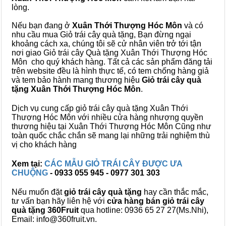
lòng.
Nếu bạn đang ở
Xuân Thới Thượng Hóc Môn
và có
nhu cầu mua Giỏ trái cây quà tặng, Bạn đừng ngại
khoảng cách xa, chúng tôi sẽ cử nhân viên trở tới tận
nơi giao Giỏ trái cây Quà tặng Xuân Thới Thượng Hóc
Môn cho quý khách hàng. Tất cả các sản phẩm đăng tải
trên website đều là hình thực tế, có tem chống hàng giả
và tem bảo hành mang thương hiệu
Giỏ trái cây quà
tặng Xuân Thới Thượng Hóc Môn
.
Dịch vụ cung cấp giỏ trái cây quà tặng Xuân Thới
Thượng Hóc Môn với nhiều cửa hàng nhượng quyền
thương hiệu tại Xuân Thới Thượng Hóc Môn Cũng như
toàn quốc chắc chắn sẽ mang lại những trải nghiệm thù
vị cho khách hàng
Xem tại:
CÁC MẪU GIỎ TRÁI CÂY ĐƯỢC ƯA
CHUỘNG
- 0933 055 945 - 0977 301 303
Nếu muốn đặt
giỏ trái cây quà tặng
hay cần thắc mắc,
tư vấn bạn hãy liên hệ với
cửa hàng bán
giỏ trái cây
quà tặng
360Fruit
qua hotline: 0936 65 27 27(Ms.Nhi),
Email: info@360fruit.vn.