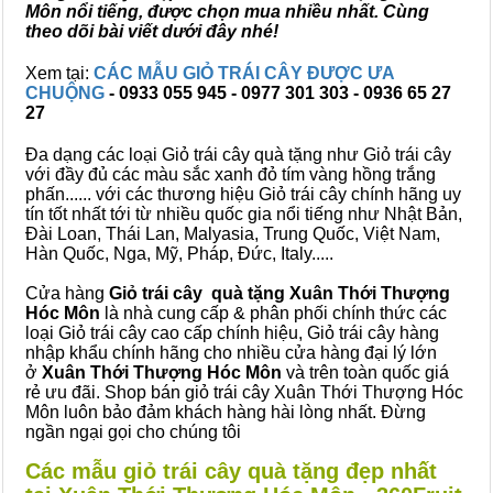
Môn nổi tiếng, được chọn mua nhiều nhất. Cùng
theo dõi bài viết dưới đây nhé!
Xem tại:
CÁC MẪU GIỎ TRÁI CÂY ĐƯỢC ƯA
CHUỘNG
- 0933 055 945 - 0977 301 303 - 0936 65 27
27
Đa dạng các loại Giỏ trái cây quà tặng như Giỏ trái cây
với đầy đủ các màu sắc xanh đỏ tím vàng hồng trắng
phấn...... với các thương hiệu Giỏ trái cây chính hãng uy
tín tốt nhất tới từ nhiều quốc gia nổi tiếng như Nhật Bản,
Đài Loan, Thái Lan, Malyasia, Trung Quốc, Việt Nam,
Hàn Quốc, Nga, Mỹ, Pháp, Đức, Italy.....
Cửa hàng
Giỏ trái cây quà tặng Xuân Thới Thượng
Hóc Môn
là nhà cung cấp & phân phối chính thức các
loại Giỏ trái cây cao cấp chính hiệu, Giỏ trái cây hàng
nhập khẩu chính hãng cho nhiều cửa hàng đại lý lớn
ở
Xuân Thới Thượng Hóc Môn
và trên toàn quốc giá
rẻ ưu đãi. Shop bán giỏ trái cây Xuân Thới Thượng Hóc
Môn luôn bảo đảm khách hàng hài lòng nhất. Đừng
ngần ngại gọi cho chúng tôi
Các mẫu giỏ trái cây quà tặng đẹp nhất