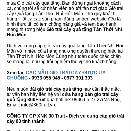
mua Giỏ trái cây quà tặng, Bạn đừng ngại khoảng cách
xa, chúng tôi sẽ cử nhân viên trở tới tận nơi giao Giỏ trái
cây Quà tặng Tân Thới Nhì Hóc Môn cho quý khách
hàng. Tất cả các sản phẩm đăng tải trên website đều là
hình thực tế, có tem chống hàng giả và tem bảo hành
mang thương hiệu
Giỏ trái cây quà tặng Tân Thới Nhì
Hóc Môn
.
Dịch vụ cung cấp giỏ trái cây quà tặng Tân Thới Nhì Hóc
Môn với nhiều cửa hàng nhượng quyền thương hiệu tại
Tân Thới Nhì Hóc Môn Cũng như toàn quốc chắc chắn
sẽ mang lại những trải nghiệm thù vị cho khách hàng
Xem tại:
CÁC MẪU GIỎ TRÁI CÂY ĐƯỢC ƯA
CHUỘNG
- 0933 055 945 - 0977 301 303
Nếu muốn đặt
giỏ trái cây quà tặng
hay cần thắc mắc,
tư vấn bạn hãy liên hệ với
cửa hàng bán
giỏ trái cây
quà tặng
360Fruit
qua hotline: 0936 65 27 27(Ms.Nhi),
Email: info@360fruit.vn.
CÔNG TY CP XNK 30 Truit - Dịch vụ cung cấp giỏ trái
cây 63 tỉnh thành