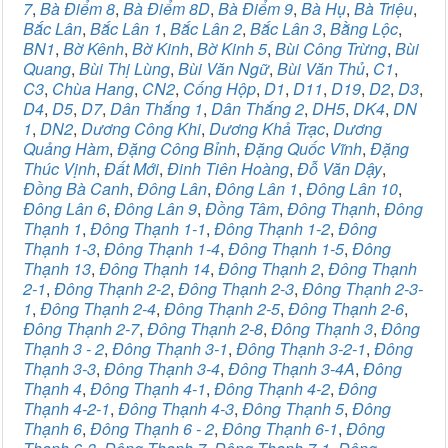
7
,
Bà Điểm 8
,
Bà Điểm 8D
,
Bà Điểm 9
,
Bà Hụ
,
Bà Triệu
,
Bắc Lân
,
Bắc Lân 1
,
Bắc Lân 2
,
Bắc Lân 3
,
Bằng Lộc
,
BN1
,
Bờ Kênh
,
Bờ Kinh
,
Bờ Kinh 5
,
Bùi Công Trừng
,
Bùi
Quang
,
Bùi Thị Lùng
,
Bùi Văn Ngữ
,
Bùi Văn Thủ
,
C1
,
C3
,
Chùa Hang
,
CN2
,
Cống Hộp
,
D1
,
D11
,
D19
,
D2
,
D3
,
D4
,
D5
,
D7
,
Dân Thắng 1
,
Dân Thắng 2
,
DH5
,
DK4
,
DN
1
,
DN2
,
Dương Công Khi
,
Dương Khả Trạc
,
Dương
Quảng Hàm
,
Đặng Công Bỉnh
,
Đặng Quốc Vĩnh
,
Đặng
Thúc Vịnh
,
Đất Mới
,
Đinh Tiên Hoàng
,
Đỗ Văn Dậy
,
Đồng Bà Canh
,
Đông Lân
,
Đông Lân 1
,
Đông Lân 10
,
Đông Lân 6
,
Đông Lân 9
,
Đồng Tâm
,
Đông Thạnh
,
Đông
Thạnh 1
,
Đông Thạnh 1-1
,
Đông Thạnh 1-2
,
Đông
Thạnh 1-3
,
Đông Thạnh 1-4
,
Đông Thạnh 1-5
,
Đông
Thạnh 13
,
Đông Thạnh 14
,
Đông Thạnh 2
,
Đông Thạnh
2-1
,
Đông Thạnh 2-2
,
Đông Thạnh 2-3
,
Đông Thạnh 2-3-
1
,
Đông Thạnh 2-4
,
Đông Thạnh 2-5
,
Đông Thạnh 2-6
,
Đông Thạnh 2-7
,
Đông Thạnh 2-8
,
Đông Thạnh 3
,
Đông
Thạnh 3 - 2
,
Đông Thạnh 3-1
,
Đông Thạnh 3-2-1
,
Đông
Thạnh 3-3
,
Đông Thạnh 3-4
,
Đông Thạnh 3-4A
,
Đông
Thạnh 4
,
Đông Thạnh 4-1
,
Đông Thạnh 4-2
,
Đông
Thạnh 4-2-1
,
Đông Thạnh 4-3
,
Đông Thạnh 5
,
Đông
Thạnh 6
,
Đông Thạnh 6 - 2
,
Đông Thạnh 6-1
,
Đông