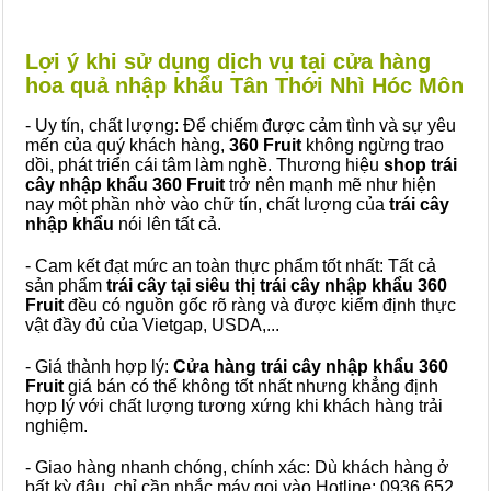
Lợi ý khi sử dụng dịch vụ tại cửa hàng
hoa quả nhập khẩu Tân Thới Nhì Hóc Môn
- Uy tín, chất lượng: Để chiếm được cảm tình và sự yêu
mến của quý khách hàng,
360 Fruit
không ngừng trao
dồi, phát triển cái tâm làm nghề. Thương hiệu
shop trái
cây nhập khẩu 360 Fruit
trở nên mạnh mẽ như hiện
nay một phần nhờ vào chữ tín, chất lượng của
trái cây
nhập khẩu
nói lên tất cả.
- Cam kết đạt mức an toàn thực phẩm tốt nhất: Tất cả
sản phẩm
trái cây tại siêu thị trái cây nhập khẩu 360
Fruit
đều có nguồn gốc rõ ràng và được kiểm định thực
vật đầy đủ của Vietgap, USDA,...
- Giá thành hợp lý:
Cửa hàng trái cây nhập khẩu 360
Fruit
giá bán có thể không tốt nhất nhưng khẳng định
hợp lý với chất lượng tương xứng khi khách hàng trải
nghiệm.
- Giao hàng nhanh chóng, chính xác: Dù khách hàng ở
bất kỳ đâu, chỉ cần nhắc máy gọi vào Hotline: 0936 652