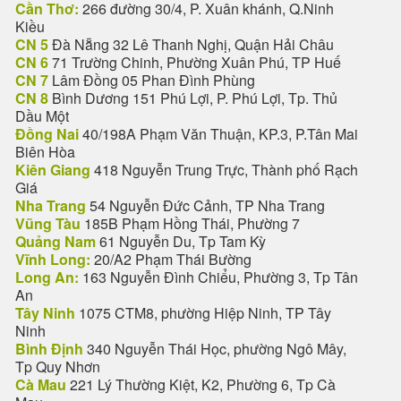
Cần Thơ:
266 đường 30/4, P. Xuân khánh, Q.Ninh
Kiều
CN 5
Đà Nẵng 32 Lê Thanh Nghị, Quận Hải Châu
CN 6
71 Trường Chinh, Phường Xuân Phú, TP Huế
CN 7
Lâm Đồng 05 Phan Đình Phùng
CN 8
Bình Dương 151 Phú Lợi, P. Phú Lợi, Tp. Thủ
Dầu Một
Đồng Nai
40/198A Phạm Văn Thuận, KP.3, P.Tân Mai
Biên Hòa
Kiên Giang
418 Nguyễn Trung Trực, Thành phố Rạch
Giá
Nha Trang
54 Nguyễn Đức Cảnh, TP Nha Trang
Vũng Tàu
185B Phạm Hồng Thái, Phường 7
Quảng Nam
61 Nguyễn Du, Tp Tam Kỳ
Vĩnh Long:
20/A2 Phạm Thái Bường
Long An:
163 Nguyễn Đình Chiểu, Phường 3, Tp Tân
An
Tây Ninh
1075 CTM8, phường Hiệp Ninh, TP Tây
Ninh
Bình Định
340 Nguyễn Thái Học, phường Ngô Mây,
Tp Quy Nhơn
Cà Mau
221 Lý Thường Kiệt, K2, Phường 6, Tp Cà