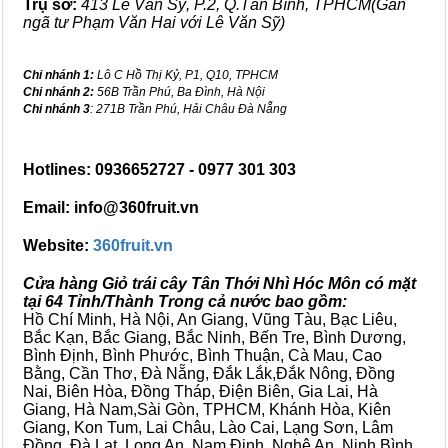
Trụ sở:
413 Lê Văn Sỹ, P.2, Q.Tân Bình, TPHCM(Gần
ngã tư Phạm Văn Hai với Lê Văn Sỹ)
Chi nhánh 1:
Lô C Hồ Thị Kỷ, P1, Q10, TPHCM
Chi nhánh 2:
56B Trần Phú, Ba Đình, Hà Nội
Chi nhánh 3
: 271B Trần Phú, Hải Châu Đà Nẵng
Hotlines: 0936652727 - 0977 301 303
Email: info@360fruit.vn
Website:
360fruit.vn
Cửa hàng Giỏ trái cây Tân Thới Nhì Hóc Môn có mặt
tại 64 Tỉnh/Thành Trong cả nước bao gồm:
Hồ Chí Minh, Hà Nội, An Giang, Vũng Tàu, Bạc Liêu,
Bắc Kạn, Bắc Giang, Bắc Ninh, Bến Tre, Bình Dương,
Bình Định, Bình Phước, Bình Thuận, Cà Mau, Cao
Bằng, Cần Thơ, Đà Nẵng, Đắk Lắk,Đắk Nông, Đồng
Nai, Biên Hòa, Đồng Tháp, Điện Biên, Gia Lai, Hà
Giang, Hà Nam,Sài Gòn, TPHCM, Khánh Hòa, Kiên
Giang, Kon Tum, Lai Châu, Lào Cai, Lạng Sơn, Lâm
Đồng, Đà Lạt, Long An, Nam Định, Nghệ An, Ninh Bình,