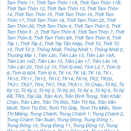
Tam Thôn 11
,
Thới Tam Thôn 11A
,
Thới Tam Thôn 11B
,
Thới Tam Thôn 12
,
Thới Tam Thôn 13
,
Thới Tam Thôn
14
,
Thới Tam Thôn 15
,
Thới Tam Thôn 16
,
Thới Tam
Thôn 17
,
Thới Tam Thôn 18
,
Thới Tam Thôn 25
,
Thới
Tam Thôn 26
,
Thới Tam Thôn 4
,
Thới Tam Thôn 5
,
Thới
Tam Thôn 5 - 3
,
Thới Tam Thôn 6
,
Thới Tam Thôn 7
,
Thới
Tam Thôn 8
,
Thới Tam Thôn 8A
,
Thới Tam Thôn 9
,
Thới
Tây 1
,
Thới Tây 2
,
Thới Tây Tân Hiệp
,
Thới Tứ
,
Thới Tứ
15
,
Thới Tứ 2
,
Thống Nhất
,
Thống Nhất 1
,
Thống Nhất 2
,
Thương Mại 1
,
Tiền Lân
,
Tiền Lân 13
,
Tiền Lân 14A
,
Tiền Lân 14D
,
Tiền Lân 15
,
Tiền Lân 17
,
Tiền Lân 18
,
Tiền Lân 20
,
Tỉnh Lộ 10
,
Tỉnh lộ 640
,
Tỉnh Lộ 7
,
Tỉnh lộ
8
,
Tỉnh lộ 824
,
Tỉnh lộ 9
,
TK 14
,
TK 18
,
TK 19
,
TK1
,
TK10
,
TK11
,
TK12
,
TK13
,
TK14
,
TK16
,
TK2
,
TK20
,
TK21
,
TK27
,
TK4
,
TK7
,
TK8
,
TKA11
,
Tô Châu
,
Tô Ký
,
Tô
Ký 12
,
Tô Ký 2
,
Tô Ký 3
,
Tô Ký 30
,
Tô Ký 4
,
Tô Ký 6
,
Tô Ký
6B
,
TR3
,
Trại Gà
,
Trần Anh
,
Trần Bình Trọng
,
Trần Khắc
Chân
,
Trần Lãm
,
Trần Thị Bốc
,
Trần Thị Na
,
Trần Văn
Mười
,
Trịnh Thị Đối
,
Trịnh Thị Giầy
,
Trịnh Thị Miễn
,
Trịnh
Thị Miếng
,
Trung Chánh
,
Trung Chánh 1
,
Trung Chánh 2
,
Trung Chánh Tân Xuân
,
Trung Đông
,
Trung Đông 1
,
Trung Đông 10
,
Trung Đông 11
,
Trung Đông 12
,
Trung