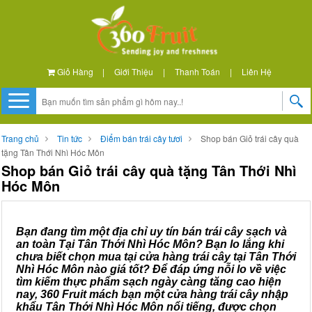
Giỏ Hàng
|
Giới Thiệu
|
Thanh Toán
|
Liên Hệ
Trang chủ
Tin tức
Điểm bán trái cây tươi
Shop bán Giỏ trái cây quà
tặng Tân Thới Nhì Hóc Môn
Shop bán Giỏ trái cây quà tặng Tân Thới Nhì
Hóc Môn
Bạn đang tìm một địa chỉ uy tín bán trái cây sạch và
an toàn Tại Tân Thới Nhì Hóc Môn? Bạn lo lắng khi
chưa biết chọn mua tại cửa hàng trái cây tại Tân Thới
Nhì Hóc Môn nào giá tốt? Để đáp ứng nỗi lo về việc
tìm kiếm thực phẩm sạch ngày càng tăng cao hiện
nay, 360 Fruit mách bạn một cửa hàng trái cây nhập
khẩu Tân Thới Nhì Hóc Môn nổi tiếng, được chọn