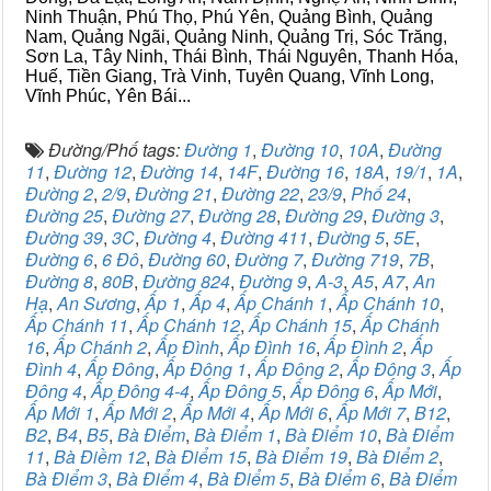
Ninh Thuận, Phú Thọ, Phú Yên, Quảng Bình, Quảng
Nam, Quảng Ngãi, Quảng Ninh, Quảng Trị, Sóc Trăng,
Sơn La, Tây Ninh, Thái Bình, Thái Nguyên, Thanh Hóa,
Huế, Tiền Giang, Trà Vinh, Tuyên Quang, Vĩnh Long,
Vĩnh Phúc, Yên Bái...
Đường/Phố tags:
Đường 1
,
Đường 10
,
10A
,
Đường
11
,
Đường 12
,
Đường 14
,
14F
,
Đường 16
,
18A
,
19/1
,
1A
,
Đường 2
,
2/9
,
Đường 21
,
Đường 22
,
23/9
,
Phố 24
,
Đường 25
,
Đường 27
,
Đường 28
,
Đường 29
,
Đường 3
,
Đường 39
,
3C
,
Đường 4
,
Đường 411
,
Đường 5
,
5E
,
Đường 6
,
6 Đô
,
Đường 60
,
Đường 7
,
Đường 719
,
7B
,
Đường 8
,
80B
,
Đường 824
,
Đường 9
,
A-3
,
A5
,
A7
,
An
Hạ
,
An Sương
,
Ấp 1
,
Ấp 4
,
Ấp Chánh 1
,
Ấp Chánh 10
,
Ấp Chánh 11
,
Ấp Chánh 12
,
Ấp Chánh 15
,
Ấp Chánh
16
,
Ấp Chánh 2
,
Ấp Đình
,
Ấp Đình 16
,
Ấp Đình 2
,
Ấp
Đình 4
,
Ấp Đông
,
Ấp Đông 1
,
Ấp Đông 2
,
Ấp Đông 3
,
Ấp
Đông 4
,
Ấp Đông 4-4
,
Ấp Đông 5
,
Ấp Đông 6
,
Ấp Mới
,
Ấp Mới 1
,
Ấp Mới 2
,
Ấp Mới 4
,
Ấp Mới 6
,
Ấp Mới 7
,
B12
,
B2
,
B4
,
B5
,
Bà Điểm
,
Bà Điểm 1
,
Bà Điểm 10
,
Bà Điểm
11
,
Bà Điềm 12
,
Bà Điểm 15
,
Bà Điểm 19
,
Bà Điểm 2
,
Bà Điểm 3
,
Bà Điểm 4
,
Bà Điểm 5
,
Bà Điểm 6
,
Bà Điểm