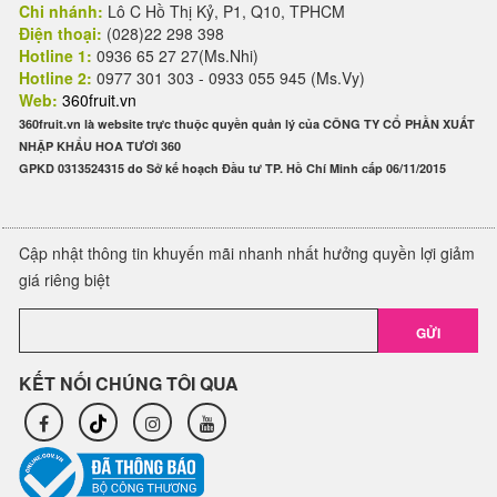
Chi nhánh:
Lô C Hồ Thị Kỷ, P1, Q10, TPHCM
Điện thoại:
(028)22 298 398
Hotline 1:
0936 65 27 27(Ms.Nhi)
Hotline 2:
0977 301 303 - 0933 055 945 (Ms.Vy)
Web:
360fruit.vn
360fruit.vn là website trực thuộc quyền quản lý của CÔNG TY CỔ PHẦN XUẤT
NHẬP KHẨU HOA TƯƠI 360
GPKD 0313524315 do Sở kế hoạch Đầu tư TP. Hồ Chí Minh cấp 06/11/2015
Cập nhật thông tin khuyến mãi nhanh nhất hưởng quyền lợi giảm
giá riêng biệt
GỬI
KẾT NỐI CHÚNG TÔI QUA