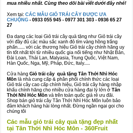
mua nhiều nhất. Cùng theo dõi bài viết dưới đây nhé!
Xem tại:
CÁC MẪU GIỎ TRÁI CÂY ĐƯỢC ƯA
CHUỘNG
- 0933 055 945 - 0977 301 303 - 0936 65 27
27
Đa dạng các loại Giỏ trái cây quà tặng như Giỏ trái cây
với đầy đủ các màu sắc xanh đỏ tím vàng hồng trắng
phấn...... với các thương hiệu Giỏ trái cây chính hãng uy
tín tốt nhất tới từ nhiều quốc gia nổi tiếng như Nhật Bản,
Đài Loan, Thái Lan, Malyasia, Trung Quốc, Việt Nam,
Hàn Quốc, Nga, Mỹ, Pháp, Đức, Italy.....
Cửa hàng
Giỏ trái cây quà tặng Tân Thới Nhì Hóc
Môn
là nhà cung cấp & phân phối chính thức các loại
Giỏ trái cây cao cấp chính hiệu, Giỏ trái cây hàng nhập
khẩu chính hãng cho nhiều cửa hàng đại lý lớn ở
Tân
Thới Nhì Hóc Môn
và trên toàn quốc giá rẻ ưu đãi.
Shop bán giỏ trái cây Tân Thới Nhì Hóc Môn luôn bảo
đảm khách hàng hài lòng nhất. Đừng ngần ngại gọi cho
chúng tôi
Các mẫu giỏ trái cây quà tặng đẹp nhất
tại Tân Thới Nhì Hóc Môn - 360Fruit