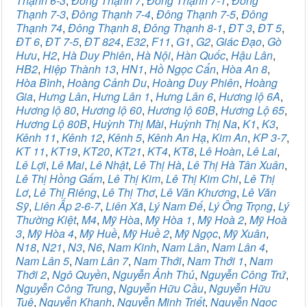
Thạnh 6-3
,
Đông Thạnh 7
,
Đông Thạnh 7-1
,
Đông
Thạnh 7-3
,
Đông Thạnh 7-4
,
Đông Thạnh 7-5
,
Đông
Thạnh 74
,
Đông Thạnh 8
,
Đông Thạnh 8-1
,
ĐT 3
,
ĐT 5
,
ĐT 6
,
ĐT 7-5
,
ĐT 824
,
E32
,
F11
,
G1
,
G2
,
Giác Đạo
,
Gò
Hưu
,
H2
,
Hà Duy Phiên
,
Hà Nội
,
Hàn Quốc
,
Hậu Lân
,
HB2
,
Hiệp Thành 13
,
HN1
,
Hồ Ngọc Cẩn
,
Hòa An 8
,
Hòa Bình
,
Hoàng Cảnh Du
,
Hoàng Duy Phiên
,
Hoàng
Gia
,
Hưng Lân
,
Hưng Lân 1
,
Hưng Lân 6
,
Hương lộ 6A
,
Hương lộ 80
,
Hương lộ 60
,
Hương lộ 60B
,
Hương Lộ 65
,
Hương Lộ 80B
,
Huỳnh Thị Mài
,
Huỳnh Thị Na
,
K1
,
K3
,
Kênh 11
,
Kênh 12
,
Kênh 5
,
Kênh An Hạ
,
Kim An
,
KP 3-7
,
KT 11
,
KT19
,
KT20
,
KT21
,
KT4
,
KT8
,
Lê Hoàn
,
Lê Lai
,
Lê Lợi
,
Lê Mai
,
Lê Nhật
,
Lê Thị Hà
,
Lê Thị Hà Tân Xuân
,
Lê Thị Hồng Gấm
,
Lê Thị Kim
,
Lê Thị Kim Chi
,
Lê Thị
Lơ
,
Lê Thị Riêng
,
Lê Thị Thơ
,
Lê Văn Khương
,
Lê Văn
Sỹ
,
Liên Ấp 2-6-7
,
Liên Xã
,
Lý Nam Đế
,
Lý Ông Trọng
,
Lý
Thường Kiệt
,
M4
,
Mỹ Hòa
,
Mỹ Hòa 1
,
Mỹ Hoà 2
,
Mỹ Hoà
3
,
Mỹ Hòa 4
,
Mỹ Huề
,
Mỹ Huề 2
,
Mỹ Ngọc
,
Mỹ Xuân
,
N18
,
N21
,
N3
,
N6
,
Nam Kinh
,
Nam Lân
,
Nam Lân 4
,
Nam Lân 5
,
Nam Lân 7
,
Nam Thới
,
Nam Thới 1
,
Nam
Thới 2
,
Ngô Quyền
,
Nguyễn Ảnh Thủ
,
Nguyễn Công Trứ
,
Nguyễn Công Trung
,
Nguyễn Hữu Cầu
,
Nguyễn Hữu
Tuệ
,
Nguyễn Khanh
,
Nguyễn Minh Triết
,
Nguyễn Ngọc