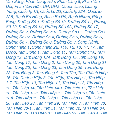
Văn Sáng
,
Phan Công Hớn
,
Phần Lăng 8
,
Phan Văn
Đối
,
Phan Văn Hớn
,
QH
,
QH2
,
Quách Điêu
,
Quang
Trung
,
Quốc lộ 1A
,
Quốc Lộ 22
,
Quốc lộ 22A
,
Quốc lộ
22B
,
Rạch Bà Hồng
,
Rạch Bờ Đê
,
Rạch Nhum
,
Rỗng
Bàng
,
Đường Số 1
,
Đường Số 10
,
Đường Số 11
,
Đường
Số 12
,
Đường Số 14
,
Đường Số 14A
,
Đường Số 17
,
Đường Số 2
,
Đường Số 210
,
Đường Số 27
,
Đường Số 3
,
Đường Số 37
,
Đường Số 4
,
Đường Số 5
,
Đường Số 6
,
Đường Số 7
,
Đường Số 8
,
Đường Số 9
,
Song Hành
,
Song Hành 1
,
Song Hành 22
,
T10
,
T2
,
T3
,
T4
,
T7
,
Tam
Đông
,
Tam Đông 1
,
Tam Đông 11
,
Tam Đông 11A
,
Tam
Đông 12
,
Tam Đông 12A
,
Tam Đông 15
,
Tam Đông 16
,
Tam Đông 17
,
Tam Đông 2
,
Tam Đông 20
,
Tam Đông 21
,
Tam Đông 22
,
Tam Đông 23
,
Tam Đông 25
,
Tam Đông
28
,
Tam Đông 3
,
Tam Đông 8
,
Tam Tân
,
Tân Chánh Hiệp
16
,
Tân Chánh Hiệp 8
,
Tân Hiệp
,
Tân Hiệp 1
,
Tân Hiệp
1-7
,
Tân Hiệp 10
,
Tân Hiệp 11
,
Tân Hiệp 12
,
Tân Hiệp
13
,
Tân Hiệp 14
,
Tân Hiệp 14-1
,
Tân hiệp 15
,
Tân Hiệp
16
,
Tân Hiệp 16-1
,
Tân Hiệp 17
,
Tân Hiệp 18
,
Tân Hiệp
18A
,
Tân Hiệp 19
,
Tân Hiệp 2
,
Tân Hiệp 20
,
Tân Hiệp
26
,
Tân Hiệp 28
,
Tân Hiệp 29
,
Tân Hiệp 3
,
Tân Hiệp 30
,
Tân Hiệp 30-1
,
Tân Hiệp 31
,
Tân Hiệp 32
,
Tân Hiệp 34
,
Tân Hiệp 35
,
Tân Hiệp 37
,
Tân Hiệp 39
,
Tân Hiệp 4
,
Tân