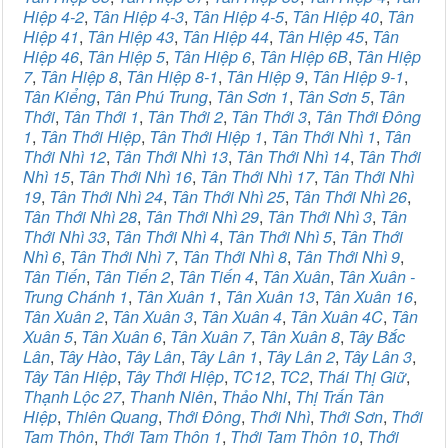
Hiệp 4-2
,
Tân Hiệp 4-3
,
Tân Hiệp 4-5
,
Tân Hiệp 40
,
Tân
Hiệp 41
,
Tân Hiệp 43
,
Tân Hiệp 44
,
Tân Hiệp 45
,
Tân
Hiệp 46
,
Tân Hiệp 5
,
Tân Hiệp 6
,
Tân Hiệp 6B
,
Tân Hiệp
7
,
Tân Hiệp 8
,
Tân Hiệp 8-1
,
Tân Hiệp 9
,
Tân Hiệp 9-1
,
Tân Kiểng
,
Tân Phú Trung
,
Tân Sơn 1
,
Tân Sơn 5
,
Tân
Thới
,
Tân Thới 1
,
Tân Thới 2
,
Tân Thới 3
,
Tân Thới Đông
1
,
Tân Thới Hiệp
,
Tân Thới Hiệp 1
,
Tân Thới Nhì 1
,
Tân
Thới Nhì 12
,
Tân Thới Nhì 13
,
Tân Thới Nhì 14
,
Tân Thới
Nhì 15
,
Tân Thới Nhì 16
,
Tân Thới Nhì 17
,
Tân Thới Nhì
19
,
Tân Thới Nhì 24
,
Tân Thới Nhì 25
,
Tân Thới Nhì 26
,
Tân Thới Nhì 28
,
Tân Thới Nhì 29
,
Tân Thới Nhì 3
,
Tân
Thới Nhì 33
,
Tân Thới Nhì 4
,
Tân Thới Nhì 5
,
Tân Thới
Nhì 6
,
Tân Thới Nhì 7
,
Tân Thới Nhì 8
,
Tân Thới Nhì 9
,
Tân Tiến
,
Tân Tiến 2
,
Tân Tiến 4
,
Tân Xuân
,
Tân Xuân -
Trung Chánh 1
,
Tân Xuân 1
,
Tân Xuân 13
,
Tân Xuân 16
,
Tân Xuân 2
,
Tân Xuân 3
,
Tân Xuân 4
,
Tân Xuân 4C
,
Tân
Xuân 5
,
Tân Xuân 6
,
Tân Xuân 7
,
Tân Xuân 8
,
Tây Bắc
Lân
,
Tây Hào
,
Tây Lân
,
Tây Lân 1
,
Tây Lân 2
,
Tây Lân 3
,
Tây Tân Hiệp
,
Tây Thới Hiệp
,
TC12
,
TC2
,
Thái Thị Giữ
,
Thạnh Lộc 27
,
Thanh Niên
,
Thảo Nhi
,
Thị Trấn Tân
Hiệp
,
Thiên Quang
,
Thới Đông
,
Thới Nhì
,
Thới Sơn
,
Thới
Tam Thôn
,
Thới Tam Thôn 1
,
Thới Tam Thôn 10
,
Thới