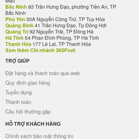
Mau
Bắc Ninh
83 Trần Hưng Đạo, phường Tiền An, TP
Bắc Ninh
Phú Yên
30A Nguyễn Công Trứ, TP Tuy Hòa
Quảng Bình
41 Trần Hưng Đạo, Tp Đồng Hới
Quảng Trị
92 Nguyễn Trãi, TP Đông Hà
Hà Tĩnh
54 Phan Đình Phùng, TP Hà Tĩnh
Thanh Hóa
177 Lê Lai, TP Thanh Hóa
Xem thêm Chi nhánh 360Fruit
TRỢ GIÚP
Đặt hàng và thanh toán qua web
Quy định giao hàng
Tuyển dụng
Thanh toán
Câu hỏi thường gặp
HỖ TRỢ KHÁCH HÀNG
Chính sách bảo mật thông tin