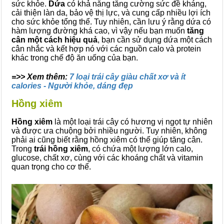
sức khỏe.
Dứa
có khả năng tăng cường sức đề kháng,
cải thiện làn da, bảo vệ thị lực, và cung cấp nhiều lợi ích
cho sức khỏe tổng thể. Tuy nhiên, cần lưu ý rằng dứa có
hàm lượng đường khá cao, vì vậy nếu bạn muốn
tăng
cân một cách hiệu quả
, bạn cần sử dụng dứa một cách
cân nhắc và kết hợp nó với các nguồn calo và protein
khác trong chế độ ăn uống của bạn.
=>> Xem thêm:
7 loại trái cây giàu chất xơ và ít
calories - Người khỏe, dáng đẹp
Hồng xiêm
Hồng xiêm
là một loại trái cây có hương vị ngọt tự nhiên
và được ưa chuộng bởi nhiều người. Tuy nhiên, không
phải ai cũng biết rằng hồng xiêm có thể giúp tăng cân.
Trong
trái hồng xiêm
, có chứa một lượng lớn calo,
glucose, chất xơ, cùng với các khoáng chất và vitamin
quan trọng cho cơ thể.