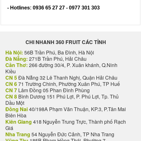
- Hotlines: 0936 65 27 27 - 0977 301 303
CHI NHANH 360 FRUIT CÁC TỈNH
Hà Nội:
56B Trần Phú, Ba Đình, Hà Nội
Đà Nẵng:
271B Trần Phú, Hải Châu
Cần Thơ:
266 đường 30/4, P. Xuân khánh, Q.Ninh
Kiều
CN 5
Đà Nẵng 32 Lê Thanh Nghị, Quận Hải Châu
CN 6
71 Trường Chinh, Phường Xuân Phú, TP Huế
CN 7
Lâm Đồng 05 Phan Đình Phùng
CN 8
Bình Dương 151 Phú Lợi, P. Phú Lợi, Tp. Thủ
Dầu Một
Đồng Nai
40/198A Phạm Văn Thuận, KP.3, P.Tân Mai
Biên Hòa
Kiên Giang
418 Nguyễn Trung Trực, Thành phố Rạch
Giá
Nha Trang
54 Nguyễn Đức Cảnh, TP Nha Trang
Vũng Tàu
185B Phạm Hồng Thái, Phường 7