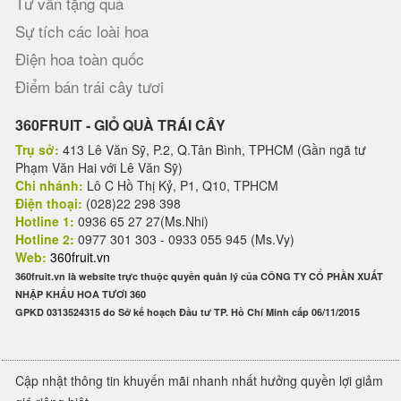
Tư vấn tặng quà
Sự tích các loài hoa
Điện hoa toàn quốc
Điểm bán trái cây tươi
360FRUIT - GIỎ QUÀ TRÁI CÂY
Trụ sở:
413 Lê Văn Sỹ, P.2, Q.Tân Bình, TPHCM (Gần ngã tư
Phạm Văn Hai với Lê Văn Sỹ)
Chi nhánh:
Lô C Hồ Thị Kỷ, P1, Q10, TPHCM
Điện thoại:
(028)22 298 398
Hotline 1:
0936 65 27 27(Ms.Nhi)
Hotline 2:
0977 301 303 - 0933 055 945 (Ms.Vy)
Web:
360fruit.vn
360fruit.vn là website trực thuộc quyền quản lý của CÔNG TY CỔ PHẦN XUẤT
NHẬP KHẨU HOA TƯƠI 360
GPKD 0313524315 do Sở kế hoạch Đầu tư TP. Hồ Chí Minh cấp 06/11/2015
Cập nhật thông tin khuyến mãi nhanh nhất hưởng quyền lợi giảm