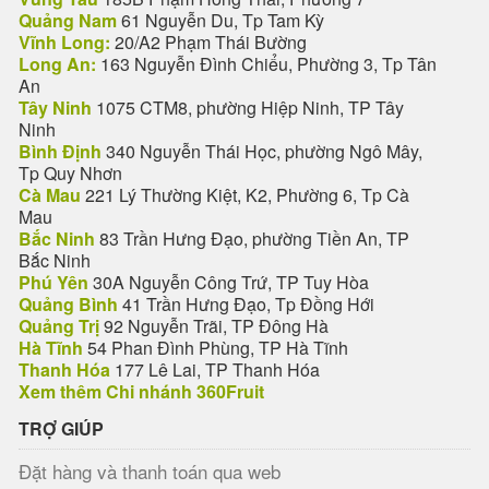
Quảng Nam
61 Nguyễn Du, Tp Tam Kỳ
Vĩnh Long:
20/A2 Phạm Thái Bường
Long An:
163 Nguyễn Đình Chiểu, Phường 3, Tp Tân
An
Tây Ninh
1075 CTM8, phường Hiệp Ninh, TP Tây
Ninh
Bình Định
340 Nguyễn Thái Học, phường Ngô Mây,
Tp Quy Nhơn
Cà Mau
221 Lý Thường Kiệt, K2, Phường 6, Tp Cà
Mau
Bắc Ninh
83 Trần Hưng Đạo, phường Tiền An, TP
Bắc Ninh
Phú Yên
30A Nguyễn Công Trứ, TP Tuy Hòa
Quảng Bình
41 Trần Hưng Đạo, Tp Đồng Hới
Quảng Trị
92 Nguyễn Trãi, TP Đông Hà
Hà Tĩnh
54 Phan Đình Phùng, TP Hà Tĩnh
Thanh Hóa
177 Lê Lai, TP Thanh Hóa
Xem thêm Chi nhánh 360Fruit
TRỢ GIÚP
Đặt hàng và thanh toán qua web