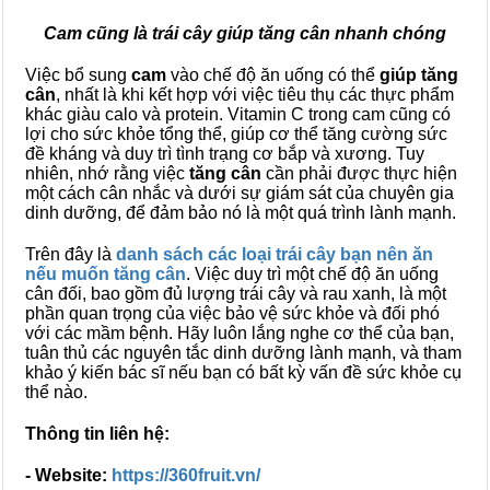
Cam cũng là trái cây giúp tăng cân nhanh chóng
Việc bổ sung
cam
vào chế độ ăn uống có thể
giúp tăng
cân
, nhất là khi kết hợp với việc tiêu thụ các thực phẩm
khác giàu calo và protein. Vitamin C trong cam cũng có
lợi cho sức khỏe tổng thể, giúp cơ thể tăng cường sức
đề kháng và duy trì tình trạng cơ bắp và xương. Tuy
nhiên, nhớ rằng việc
tăng cân
cần phải được thực hiện
một cách cân nhắc và dưới sự giám sát của chuyên gia
dinh dưỡng, để đảm bảo nó là một quá trình lành mạnh.
Trên đây là
danh sách các loại trái cây bạn nên ăn
nếu muốn tăng cân
. Việc duy trì một chế độ ăn uống
cân đối, bao gồm đủ lượng trái cây và rau xanh, là một
phần quan trọng của việc bảo vệ sức khỏe và đối phó
với các mầm bệnh. Hãy luôn lắng nghe cơ thể của bạn,
tuân thủ các nguyên tắc dinh dưỡng lành mạnh, và tham
khảo ý kiến bác sĩ nếu bạn có bất kỳ vấn đề sức khỏe cụ
thể nào.
Thông tin liên hệ:
- Website:
https://360fruit.vn/