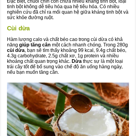
Đặc biệt, chuối chín còn chứa nhiều kháng tinh bột, loại
tinh bột không dễ tiêu hóa qua hệ tiêu hóa. Có nhiều
nghiên cứu đã chỉ ra mối quan hệ giữa kháng tinh bột và
sức khỏe đường ruột.
Cùi dừa
Hàm lượng calo và chất béo cao trong cùi dừa có khả
năng
giúp tăng cân
một cách nhanh chóng. Trong 280g
cùi dừa
, bạn sẽ tìm thấy khoảng 99 kcal, 9.4g chất béo,
4.3g carbohydrate, 2.5g chất xơ, 1g protein và nhiều
khoáng chất quan trọng khác.
Dừa
thực sự là một loại
trái cây tốt để bổ sung vào chế độ ăn uống hàng ngày,
nếu bạn muốn tăng cân.