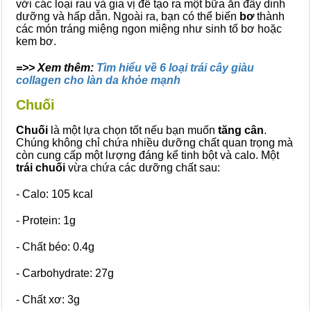
với các loại rau và gia vị để tạo ra một bữa ăn đầy dinh
dưỡng và hấp dẫn. Ngoài ra, bạn có thể biến
bơ
thành
các món tráng miệng ngon miệng như sinh tố bơ hoặc
kem bơ.
=>> Xem thêm:
Tìm hiểu về 6 loại trái cây giàu
collagen cho làn da khỏe mạnh
Chuối
Chuối
là một lựa chọn tốt nếu bạn muốn
tăng cân
.
Chúng không chỉ chứa nhiều dưỡng chất quan trọng mà
còn cung cấp một lượng đáng kể tinh bột và calo. Một
trái chuối
vừa chứa các dưỡng chất sau:
- Calo: 105 kcal
- Protein: 1g
- Chất béo: 0.4g
- Carbohydrate: 27g
- Chất xơ: 3g