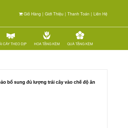
Giỏ Hàng
|
Giới Thiệu
|
Thanh Toán
|
Liên Hệ
I CÂY THEO DỊP
HOA TẶNG KÈM
QUÀ TẶNG KÈM
 bảo bổ sung đủ lượng trái cây vào chế độ ăn