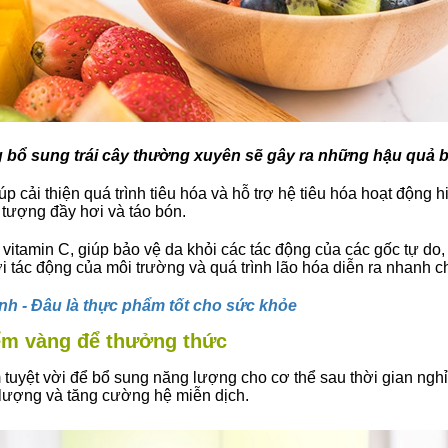
bổ sung trái cây thường xuyên sẽ gây ra những hậu quả 
p cải thiện quá trình tiêu hóa và hỗ trợ hệ tiêu hóa hoạt động 
 tượng đầy hơi và táo bón.
itamin C, giúp bảo vệ da khỏi các tác động của các gốc tự do, g
i tác động của môi trường và quá trình lão hóa diễn ra nhanh c
lạnh - Đâu là thực phẩm tốt cho sức khỏe
điểm vàng để thưởng thức
m tuyệt vời để bổ sung năng lượng cho cơ thể sau thời gian nghỉ
g lượng và tăng cường hệ miễn dịch.