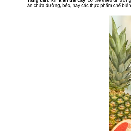
Tăng cân:
Khi
ít ăn trái cây
, cơ thể thiếu đi lượ
ăn chứa đường, béo, hay các thực phẩm chế biến, 