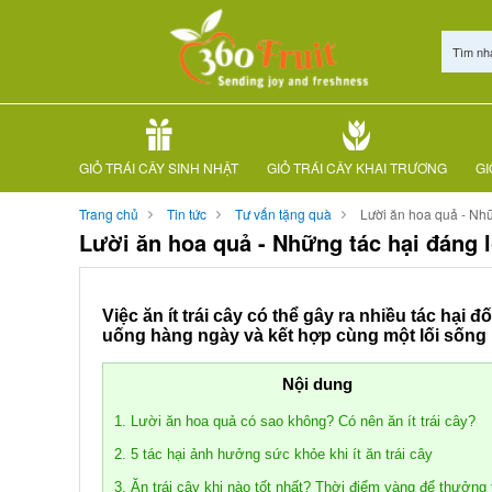
Tìm nh
GIỎ TRÁI CÂY SINH NHẬT
GIỎ TRÁI CÂY KHAI TRƯƠNG
GI
Trang chủ
Tin tức
Tư vấn tặng quà
Lười ăn hoa quả - Nhữ
Lười ăn hoa quả - Những tác hại đáng 
Việc ăn ít trái cây có thể gây ra nhiều tác hạ
uống hàng ngày và kết hợp cùng một lối sống 
Nội dung
1. Lười ăn hoa quả có sao không? Có nên ăn ít trái cây?
2. 5 tác hại ảnh hưởng sức khỏe khi ít ăn trái cây
3. Ăn trái cây khi nào tốt nhất? Thời điểm vàng để thưởng