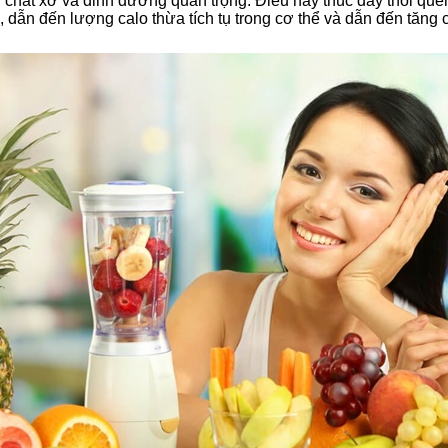
ng chất xơ và dinh dưỡng quan trọng. Điều này thúc đẩy thói q
dẫn đến lượng calo thừa tích tụ trong cơ thể và dẫn đến tăng 