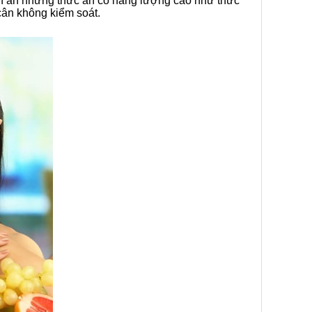
uen ăn những thức ăn có năng lượng cao như thức
cân không kiểm soát.