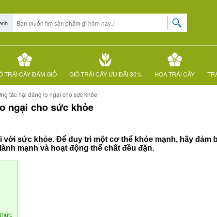
anh
Ỏ TRÁI CÂY ĐÁM GIỖ
GIỎ TRÁI CÂY ƯU ĐÃI 30%
HOA TRÁI CÂY
TRÁ
ng tác hại đáng lo ngại cho sức khỏe
lo ngại cho sức khỏe
i đối với sức khỏe. Để duy trì một cơ thể khỏe mạnh, hãy đảm
lành mạnh và hoạt động thể chất đều đặn.
 thức