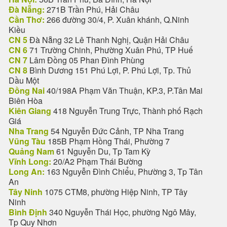
Đà Nẵng:
271B Trần Phú, Hải Châu
Cần Thơ:
266 đường 30/4, P. Xuân khánh, Q.Ninh
Kiều
CN 5
Đà Nẵng 32 Lê Thanh Nghị, Quận Hải Châu
CN 6
71 Trường Chinh, Phường Xuân Phú, TP Huế
CN 7
Lâm Đồng 05 Phan Đình Phùng
CN 8
Bình Dương 151 Phú Lợi, P. Phú Lợi, Tp. Thủ
Dầu Một
Đồng Nai
40/198A Phạm Văn Thuận, KP.3, P.Tân Mai
Biên Hòa
Kiên Giang
418 Nguyễn Trung Trực, Thành phố Rạch
Giá
Nha Trang
54 Nguyễn Đức Cảnh, TP Nha Trang
Vũng Tàu
185B Phạm Hồng Thái, Phường 7
Quảng Nam
61 Nguyễn Du, Tp Tam Kỳ
Vĩnh Long:
20/A2 Phạm Thái Bường
Long An:
163 Nguyễn Đình Chiểu, Phường 3, Tp Tân
An
Tây Ninh
1075 CTM8, phường Hiệp Ninh, TP Tây
Ninh
Bình Định
340 Nguyễn Thái Học, phường Ngô Mây,
Tp Quy Nhơn