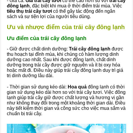
- Giá cả:
Giá trái cây tươi
có thể cao hơn so với
trái cây
đông lạnh
, đặc biệt khi mua ở thời điểm trái mùa. Việc
tiêu thụ trái cây tươi
có thể gây tác động đến ngân
sách và sự tiện lợi của người tiêu dùng.
Ưu và nhược điểm của trái cây đông lạnh
Ưu điểm của trái cây đông lạnh
- Giữ được chất dinh dưỡng:
Trái cây đông lạnh
được
thu hoạch tại đỉnh mùa, khi chúng có hàm lượng dinh
dưỡng cao nhất. Sau khi được đông lạnh, chất dinh
dưỡng trong trái cây được giữ nguyên và ít bị oxy hóa
hoặc mất đi. Điều này giúp trái cây đông lạnh duy trì giá
trị dinh dưỡng lâu dài.
- Thời gian sử dụng kéo dài:
Hoa quả
đông lạnh có thời
gian sử dụng kéo dài hơn so với trái cây tươi. Việc đông
lạnh giúp trái cây giữ được chất lượng và hương vị gần
như không thay đổi trong một khoảng thời gian dài. Điều
này tiết kiệm thời gian và công sức cho việc mua sắm và
chuẩn bị trái cây.