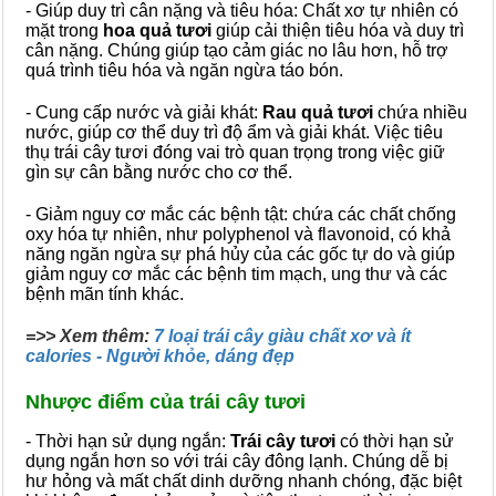
- Giúp duy trì cân nặng và tiêu hóa: Chất xơ tự nhiên có
mặt trong
hoa quả tươi
giúp cải thiện tiêu hóa và duy trì
cân nặng. Chúng giúp tạo cảm giác no lâu hơn, hỗ trợ
quá trình tiêu hóa và ngăn ngừa táo bón.
- Cung cấp nước và giải khát:
Rau quả tươi
chứa nhiều
nước, giúp cơ thể duy trì độ ẩm và giải khát. Việc tiêu
thụ trái cây tươi đóng vai trò quan trọng trong việc giữ
gìn sự cân bằng nước cho cơ thể.
- Giảm nguy cơ mắc các bệnh tật: chứa các chất chống
oxy hóa tự nhiên, như polyphenol và flavonoid, có khả
năng ngăn ngừa sự phá hủy của các gốc tự do và giúp
giảm nguy cơ mắc các bệnh tim mạch, ung thư và các
bệnh mãn tính khác.
=>> Xem thêm:
7 loại trái cây giàu chất xơ và ít
calories - Người khỏe, dáng đẹp
Nhược điểm của trái cây tươi
- Thời hạn sử dụng ngắn:
Trái cây tươi
có thời hạn sử
dụng ngắn hơn so với trái cây đông lạnh. Chúng dễ bị
hư hỏng và mất chất dinh dưỡng nhanh chóng, đặc biệt