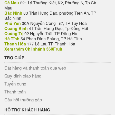
Cà Mau
221 Lý Thường Kiệt, K2, Phường 6, Tp Cà
Mau
Bắc Ninh
83 Trần Hưng Đạo, phường Tiền An, TP
Bắc Ninh
Phú Yên
30A Nguyễn Công Trứ, TP Tuy Hòa
Quảng Bình
41 Trần Hưng Đạo, Tp Đồng Hới
Quảng Trị
92 Nguyễn Trãi, TP Đông Hà
Hà Tĩnh
54 Phan Đình Phùng, TP Hà Tĩnh
Thanh Hóa
177 Lê Lai, TP Thanh Hóa
Xem thêm Chi nhánh 360Fruit
TRỢ GIÚP
Đặt hàng và thanh toán qua web
Quy định giao hàng
Tuyển dụng
Thanh toán
Câu hỏi thường gặp
HỖ TRỢ KHÁCH HÀNG