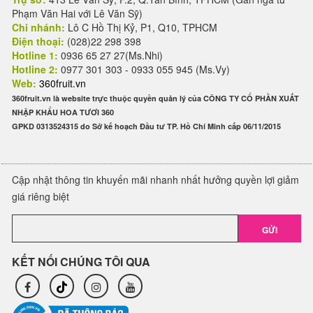
Phạm Văn Hai với Lê Văn Sỹ)
Chi nhánh:
Lô C Hồ Thị Kỷ, P1, Q10, TPHCM
Điện thoại:
(028)22 298 398
Hotline 1:
0936 65 27 27(Ms.Nhi)
Hotline 2:
0977 301 303 - 0933 055 945 (Ms.Vy)
Web:
360fruit.vn
360fruit.vn là website trực thuộc quyền quản lý của CÔNG TY CỔ PHẦN XUẤT
NHẬP KHẨU HOA TƯƠI 360
GPKD 0313524315 do Sở kế hoạch Đầu tư TP. Hồ Chí Minh cấp 06/11/2015
Cập nhật thông tin khuyến mãi nhanh nhất hưởng quyền lợi giảm
giá riêng biệt
GỬI
KẾT NỐI CHÚNG TÔI QUA