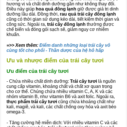
hương vị và chất dinh dưỡng gần như không thay đổi.
Điều này giúp
hoa quả đông lạnh
giữ được giá trị dinh
dưỡng lâu dài. Đồng thời,
rau quả trái cây đông lạnh
cũng có thời gian sử dụng kéo dài, tiết kiệm thời gian và
công sức. Ngoài ra,
trái cây đông lạnh
thường được
chế biến và đóng gói sạch sẽ, giảm nguy cơ nhiễm
khuẩn.
=>> Xem thêm:
Điểm danh những loại trái cây vô
cùng tốt cho phổi - Thần dược của hệ hô hấp
Ưu và nhược điểm của trái cây tươi
Ưu điểm của trái cây tươi
- Chứa nhiều chất dinh dưỡng:
Trái cây tươi
là nguồn
cung cấp vitamin, khoáng chất và chất xơ quan trọng
cho cơ thể. Chúng chứa nhiều vitamin C, A, K và các
nhóm vitamin B, như vitamin B6 và axit folic. Ngoài ra,
thực phẩm trái cây tươi
cũng chứa khoáng chất như
kali, magiê, và kali, các chất chống oxy hóa và axit béo
omega-3.
- Tăng cường hệ miễn dịch: Với nhiều vitamin C và các