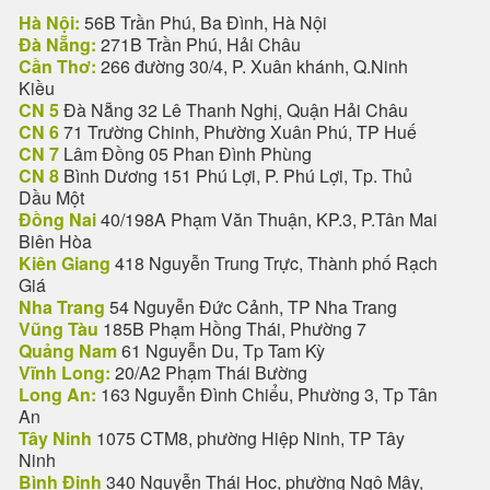
Hà Nội:
56B Trần Phú, Ba Đình, Hà Nội
Đà Nẵng:
271B Trần Phú, Hải Châu
Cần Thơ:
266 đường 30/4, P. Xuân khánh, Q.Ninh
Kiều
CN 5
Đà Nẵng 32 Lê Thanh Nghị, Quận Hải Châu
CN 6
71 Trường Chinh, Phường Xuân Phú, TP Huế
CN 7
Lâm Đồng 05 Phan Đình Phùng
CN 8
Bình Dương 151 Phú Lợi, P. Phú Lợi, Tp. Thủ
Dầu Một
Đồng Nai
40/198A Phạm Văn Thuận, KP.3, P.Tân Mai
Biên Hòa
Kiên Giang
418 Nguyễn Trung Trực, Thành phố Rạch
Giá
Nha Trang
54 Nguyễn Đức Cảnh, TP Nha Trang
Vũng Tàu
185B Phạm Hồng Thái, Phường 7
Quảng Nam
61 Nguyễn Du, Tp Tam Kỳ
Vĩnh Long:
20/A2 Phạm Thái Bường
Long An:
163 Nguyễn Đình Chiểu, Phường 3, Tp Tân
An
Tây Ninh
1075 CTM8, phường Hiệp Ninh, TP Tây
Ninh
Bình Định
340 Nguyễn Thái Học, phường Ngô Mây,