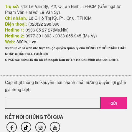
Trụ sở:
413 Lê Văn Sỹ, P.2, Q.Tân Bình, TPHCM (Gần ngã tư
Phạm Văn Hai với Lê Văn Sỹ)
Chi nhánh:
Lô C Hồ Thị Kỷ, P1, Q10, TPHCM
Điện thoại:
(028)22 298 398
Hotline 1:
0936 65 27 27(Ms.Nhi)
Hotline 2:
0977 301 303 - 0933 055 945 (Ms.Vy)
Web:
360fruit.vn
360fruit.vn là website trực thuộc quyền quản lý của CÔNG TY CỔ PHẦN XUẤT
NHẬP KHẨU HOA TƯƠI 360
GPKD 0313524315 do Sở kế hoạch Đầu tư TP. Hồ Chí Minh cấp 06/11/2015
Cập nhật thông tin khuyến mãi nhanh nhất hưởng quyền lợi giảm
giá riêng biệt
GỬI
KẾT NỐI CHÚNG TÔI QUA