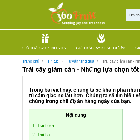
Tìm nh
GIỎ TRÁI CÂY SINH NHẬT
GIỎ TRÁI CÂY KHAI TRƯƠNG
GI
Trang chủ
Tin tức
Tư vấn tặng quà
Trái cây giảm cân - N
Trái cây giảm cân - Những lựa chọn tố
Trong bài viết này, chúng ta sẽ khám phá nhữn
trì cảm giác no lâu hơn. Chúng ta sẽ tìm hiểu v
chúng trong chế độ ăn hàng ngày của bạn.
Nội dung
1. Trái bưởi
2. Trái bơ