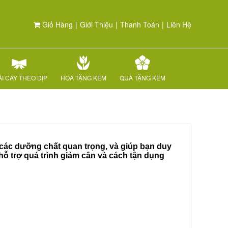
Giỏ Hàng
|
Giới Thiệu
|
Thanh Toán
|
Liên Hệ
I CÂY THEO DỊP
HOA TẶNG KÈM
QUÀ TẶNG KÈM
p các dưỡng chất quan trọng, và giúp bạn duy
ể hỗ trợ quá trình giảm cân và cách tận dụng