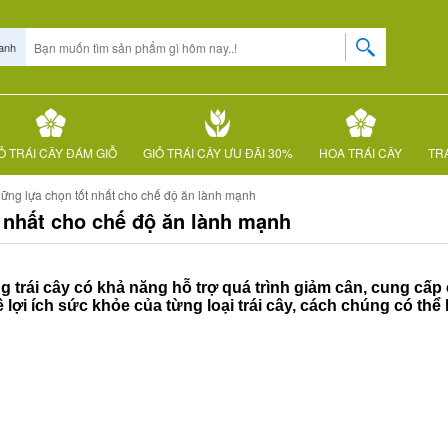
anh
Ỏ TRÁI CÂY ĐÁM GIỖ
GIỎ TRÁI CÂY ƯU ĐÃI 30%
HOA TRÁI CÂY
TRÁ
hững lựa chọn tốt nhất cho chế độ ăn lành mạnh
t nhất cho chế độ ăn lành mạnh
g trái cây có khả năng hỗ trợ quá trình giảm cân, cung cấ
ề lợi ích sức khỏe của từng loại trái cây, cách chúng có th