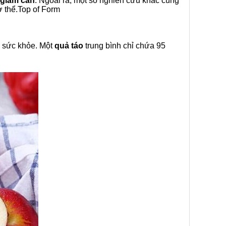
 giảm cân
. Ngoài ra, một số nghiên cứu khác cũng
ơ thể.Top of Form
rì sức khỏe. Một
quả táo
trung bình chỉ chứa 95