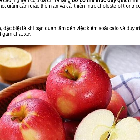
ẻ cao, nghiên cứu đã chỉ ra rằng
bơ có thể thúc đẩy quá trình
no, giảm cảm giác thèm ăn và cải thiện mức cholesterol trong c
, đặc biệt là khi bạn quan tâm đến việc kiểm soát calo và duy t
,4 gam chất xơ.