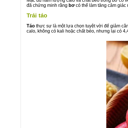
Mặc dù hàm lượng calo và chất béo trong bơ có v
đã chứng minh rằng
bơ
có thể làm tăng cảm giác 
Trái táo
Táo
thực sự là một lựa chọn tuyệt vời để giảm cân
calo, không có kali hoặc chất béo, nhưng lại có 4