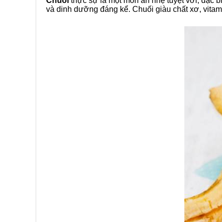
Chuối
thực sự là một món ăn nhẹ tuyệt vời, đặc b
và dinh dưỡng đáng kể. Chuối giàu chất xơ, vitami