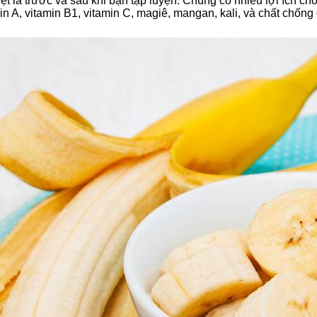
iệt là trước và sau khi bạn tập luyện. Chúng có nhiều lợi ích 
n A, vitamin B1, vitamin C, magiê, mangan, kali, và chất chống