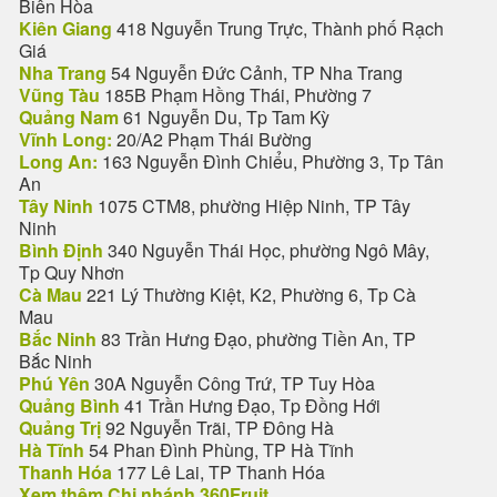
Biên Hòa
Kiên Giang
418 Nguyễn Trung Trực, Thành phố Rạch
Giá
Nha Trang
54 Nguyễn Đức Cảnh, TP Nha Trang
Vũng Tàu
185B Phạm Hồng Thái, Phường 7
Quảng Nam
61 Nguyễn Du, Tp Tam Kỳ
Vĩnh Long:
20/A2 Phạm Thái Bường
Long An:
163 Nguyễn Đình Chiểu, Phường 3, Tp Tân
An
Tây Ninh
1075 CTM8, phường Hiệp Ninh, TP Tây
Ninh
Bình Định
340 Nguyễn Thái Học, phường Ngô Mây,
Tp Quy Nhơn
Cà Mau
221 Lý Thường Kiệt, K2, Phường 6, Tp Cà
Mau
Bắc Ninh
83 Trần Hưng Đạo, phường Tiền An, TP
Bắc Ninh
Phú Yên
30A Nguyễn Công Trứ, TP Tuy Hòa
Quảng Bình
41 Trần Hưng Đạo, Tp Đồng Hới
Quảng Trị
92 Nguyễn Trãi, TP Đông Hà
Hà Tĩnh
54 Phan Đình Phùng, TP Hà Tĩnh
Thanh Hóa
177 Lê Lai, TP Thanh Hóa
Xem thêm Chi nhánh 360Fruit