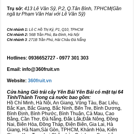
Trụ sở:
413 Lê Văn Sỹ, P.2, Q.Tân Bình, TPHCM(Gần
ngã tư Phạm Văn Hai với Lê Văn Sỹ)
Chi nhánh 1:
Lô C Hồ Thị Kỷ, P1, Q10, TPHCM
Chi nhánh 2:
56B Trần Phú, Ba Đình, Hà Nội
Chi nhánh 3
: 271B Trần Phú, Hải Châu Đà Nẵng
Hotlines: 0936652727 - 0977 301 303
Email: info@360fruit.vn
Website:
360fruit.vn
Cửa hàng Giỏ trái cây Yên Bái Yên Bái có mặt tại 64
Tỉnh/Thành Trong cả nước bao gồm:
Hồ Chí Minh, Hà Nội, An Giang, Vũng Tàu, Bạc Liêu,
Bắc Kạn, Bắc Giang, Bắc Ninh, Bến Tre, Bình Dương,
Bình Định, Bình Phước, Bình Thuận, Cà Mau, Cao
Bằng, Cần Thơ, Đà Nẵng, Đắk Lắk,Đắk Nông, Đồng
Nai, Biên Hòa, Đồng Tháp, Điện Biên, Gia Lai, Hà
Giang, Hà Nam,Sài Gòn, TPHCM, Khánh Hòa, Kiên