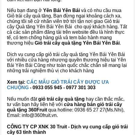
Nếu bạn đang ở
Yên Bái Yên Bái
và có nhu cầu mua
Giỏ trái cây quà tặng, Bạn đừng ngại khoảng cách xa,
chúng tôi sẽ cử nhân viên trở tới tận nơi giao Giỏ trái
cây Quà tặng Yên Bái Yên Bái cho quý khách hàng. Tất
cả các sản phẩm đăng tải trên website đều là hình thực
tế, có tem chống hàng giả và tem bảo hành mang
thương hiệu
Giỏ trái cây quà tặng Yên Bái Yên Bái
.
Dịch vụ cung cấp giỏ trái cây quà tặng Yên Bái Yên Bái
với nhiều cửa hàng nhượng quyền thương hiệu tại Yên
Bái Yên Bái Cũng như toàn quốc chắc chắn sẽ mang lại
những trải nghiệm thù vị cho khách hàng
Xem tại:
CÁC MẪU GIỎ TRÁI CÂY ĐƯỢC ƯA
CHUỘNG
- 0933 055 945 - 0977 301 303
Nếu muốn đặt
giỏ trái cây quà tặng
hay cần thắc mắc,
tư vấn bạn hãy liên hệ với
cửa hàng bán
giỏ trái cây
quà tặng
360Fruit
qua hotline: 0936 65 27 27(Ms.Nhi),
Email: info@360fruit.vn.
CÔNG TY CP XNK 30 Truit - Dịch vụ cung cấp giỏ trái
cây 63 tỉnh thành