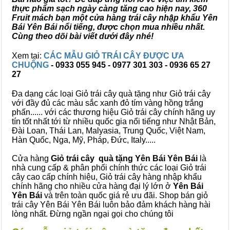
thực phẩm sạch ngày càng tăng cao hiện nay, 360
Fruit mách bạn một cửa hàng trái cây nhập khẩu Yên
Bái Yên Bái nổi tiếng, được chọn mua nhiều nhất.
Cùng theo dõi bài viết dưới đây nhé!
Xem tại:
CÁC MẪU GIỎ TRÁI CÂY ĐƯỢC ƯA
CHUỘNG
- 0933 055 945 - 0977 301 303 - 0936 65 27
27
Đa dạng các loại Giỏ trái cây quà tặng như Giỏ trái cây
với đầy đủ các màu sắc xanh đỏ tím vàng hồng trắng
phấn...... với các thương hiệu Giỏ trái cây chính hãng uy
tín tốt nhất tới từ nhiều quốc gia nổi tiếng như Nhật Bản,
Đài Loan, Thái Lan, Malyasia, Trung Quốc, Việt Nam,
Hàn Quốc, Nga, Mỹ, Pháp, Đức, Italy.....
Cửa hàng
Giỏ trái cây quà tặng Yên Bái Yên Bái
là
nhà cung cấp & phân phối chính thức các loại Giỏ trái
cây cao cấp chính hiệu, Giỏ trái cây hàng nhập khẩu
chính hãng cho nhiều cửa hàng đại lý lớn ở
Yên Bái
Yên Bái
và trên toàn quốc giá rẻ ưu đãi. Shop bán giỏ
trái cây Yên Bái Yên Bái luôn bảo đảm khách hàng hài
lòng nhất. Đừng ngần ngại gọi cho chúng tôi