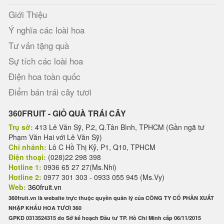
Giới Thiệu
Ý nghĩa các loài hoa
Tư vấn tặng quà
Sự tích các loài hoa
Điện hoa toàn quốc
Điểm bán trái cây tươi
360FRUIT - GIỎ QUÀ TRÁI CÂY
Trụ sở:
413 Lê Văn Sỹ, P.2, Q.Tân Bình, TPHCM (Gần ngã tư
Phạm Văn Hai với Lê Văn Sỹ)
Chi nhánh:
Lô C Hồ Thị Kỷ, P1, Q10, TPHCM
Điện thoại:
(028)22 298 398
Hotline 1:
0936 65 27 27(Ms.Nhi)
Hotline 2:
0977 301 303 - 0933 055 945 (Ms.Vy)
Web:
360fruit.vn
360fruit.vn là website trực thuộc quyền quản lý của CÔNG TY CỔ PHẦN XUẤT
NHẬP KHẨU HOA TƯƠI 360
GPKD 0313524315 do Sở kế hoạch Đầu tư TP. Hồ Chí Minh cấp 06/11/2015