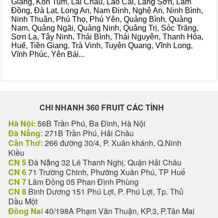
Giang, Kon Tum, Lai Châu, Lào Cai, Lạng Sơn, Lâm
Đồng, Đà Lạt, Long An, Nam Định, Nghệ An, Ninh Bình,
Ninh Thuận, Phú Thọ, Phú Yên, Quảng Bình, Quảng
Nam, Quảng Ngãi, Quảng Ninh, Quảng Trị, Sóc Trăng,
Sơn La, Tây Ninh, Thái Bình, Thái Nguyên, Thanh Hóa,
Huế, Tiền Giang, Trà Vinh, Tuyên Quang, Vĩnh Long,
Vĩnh Phúc, Yên Bái...
CHI NHANH 360 FRUIT CÁC TỈNH
Hà Nội:
56B Trần Phú, Ba Đình, Hà Nội
Đà Nẵng:
271B Trần Phú, Hải Châu
Cần Thơ:
266 đường 30/4, P. Xuân khánh, Q.Ninh
Kiều
CN 5
Đà Nẵng 32 Lê Thanh Nghị, Quận Hải Châu
CN 6
71 Trường Chinh, Phường Xuân Phú, TP Huế
CN 7
Lâm Đồng 05 Phan Đình Phùng
CN 8
Bình Dương 151 Phú Lợi, P. Phú Lợi, Tp. Thủ
Dầu Một
Đồng Nai
40/198A Phạm Văn Thuận, KP.3, P.Tân Mai