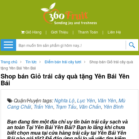
Giỏ Hàng
|
Giới Thiệu
|
Thanh Toán
|
Liên Hệ
Trang chủ
Tin tức
Điểm bán trái cây tươi
Shop bán Giỏ trái cây quà
tặng Yên Bái Yên Bái
Shop bán Giỏ trái cây quà tặng Yên Bái Yên
Bái
Quận/Huyện tags:
Nghĩa Lộ
,
Lục Yên
,
Văn Yên
,
Mù
Cang Chải
,
Trấn Yên
,
Trạm Tấu
,
Văn Chấn
,
Yên Bình
Bạn đang tìm một địa chỉ uy tín bán trái cây sạch và
an toàn Tại Yên Bái Yên Bái? Bạn lo lắng khi chưa
biết chọn mua tại cửa hàng trái cây tại Yên Bái Yên
Bái nào giá tốt? Để đáp ứng nỗi lo về việc tìm kiếm