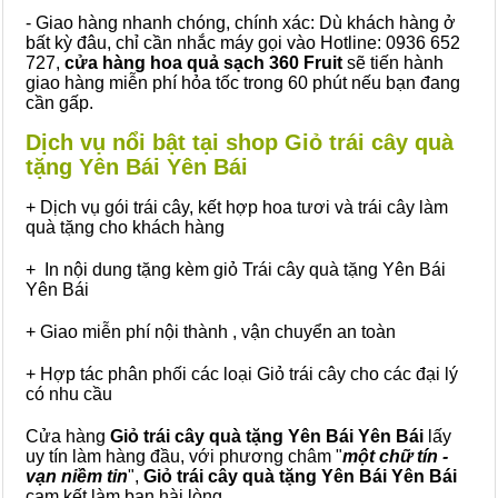
- Giao hàng nhanh chóng, chính xác: Dù khách hàng ở
bất kỳ đâu, chỉ cần nhắc máy gọi vào Hotline: 0936 652
727,
cửa hàng hoa quả sạch 360 Fruit
sẽ tiến hành
giao hàng miễn phí hỏa tốc trong 60 phút nếu bạn đang
cần gấp.
Dịch vụ nổi bật tại shop Giỏ trái cây quà
tặng Yên Bái Yên Bái
+ Dịch vụ gói trái cây, kết hợp hoa tươi và trái cây làm
quà tặng cho khách hàng
+ In nội dung tặng kèm giỏ Trái cây quà tặng Yên Bái
Yên Bái
+ Giao miễn phí nội thành , vận chuyển an toàn
+ Hợp tác phân phối các loại Giỏ trái cây cho các đại lý
có nhu cầu
Cửa hàng
Giỏ trái cây quà tặng Yên Bái Yên Bái
lấy
uy tín làm hàng đầu, với phương châm "
một chữ tín -
vạn niềm tin
",
Giỏ trái cây
quà tặng
Yên Bái Yên Bái
cam kết làm bạn hài lòng.