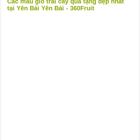
Các mẫu giỏ trái cây quà tặng đẹp nhất
tại Yên Bái Yên Bái - 360Fruit