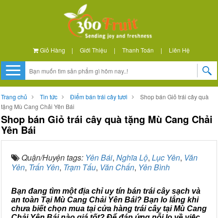
Giỏ Hàng
|
Giới Thiệu
|
Thanh Toán
|
Liên Hệ
Trang chủ
Tin tức
Điểm bán trái cây tươi
Shop bán Giỏ trái cây quà
tặng Mù Cang Chải Yên Bái
Shop bán Giỏ trái cây quà tặng Mù Cang Chải
Yên Bái
Quận/Huyện tags:
Yên Bái
,
Nghĩa Lộ
,
Lục Yên
,
Văn
Yên
,
Trấn Yên
,
Trạm Tấu
,
Văn Chấn
,
Yên Bình
Bạn đang tìm một địa chỉ uy tín bán trái cây sạch và
an toàn Tại Mù Cang Chải Yên Bái? Bạn lo lắng khi
chưa biết chọn mua tại cửa hàng trái cây tại Mù Cang
Chải Yên Bái nào giá tốt? Để đáp ứng nỗi lo về việc