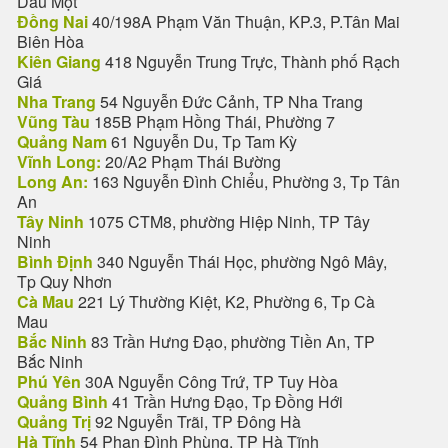
Dầu Một
Đồng Nai
40/198A Phạm Văn Thuận, KP.3, P.Tân Mai
Biên Hòa
Kiên Giang
418 Nguyễn Trung Trực, Thành phố Rạch
Giá
Nha Trang
54 Nguyễn Đức Cảnh, TP Nha Trang
Vũng Tàu
185B Phạm Hồng Thái, Phường 7
Quảng Nam
61 Nguyễn Du, Tp Tam Kỳ
Vĩnh Long:
20/A2 Phạm Thái Bường
Long An:
163 Nguyễn Đình Chiểu, Phường 3, Tp Tân
An
Tây Ninh
1075 CTM8, phường Hiệp Ninh, TP Tây
Ninh
Bình Định
340 Nguyễn Thái Học, phường Ngô Mây,
Tp Quy Nhơn
Cà Mau
221 Lý Thường Kiệt, K2, Phường 6, Tp Cà
Mau
Bắc Ninh
83 Trần Hưng Đạo, phường Tiền An, TP
Bắc Ninh
Phú Yên
30A Nguyễn Công Trứ, TP Tuy Hòa
Quảng Bình
41 Trần Hưng Đạo, Tp Đồng Hới
Quảng Trị
92 Nguyễn Trãi, TP Đông Hà
Hà Tĩnh
54 Phan Đình Phùng, TP Hà Tĩnh