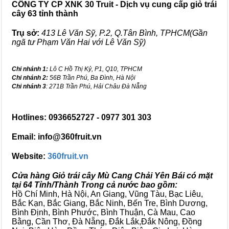
CÔNG TY CP XNK 30 Truit - Dịch vụ cung cấp giỏ trái
cây 63 tỉnh thành
Trụ sở:
413 Lê Văn Sỹ, P.2, Q.Tân Bình, TPHCM(Gần
ngã tư Phạm Văn Hai với Lê Văn Sỹ)
Chi nhánh 1:
Lô C Hồ Thị Kỷ, P1, Q10, TPHCM
Chi nhánh 2:
56B Trần Phú, Ba Đình, Hà Nội
Chi nhánh 3
: 271B Trần Phú, Hải Châu Đà Nẵng
Hotlines: 0936652727 - 0977 301 303
Email: info@360fruit.vn
Website:
360fruit.vn
Cửa hàng Giỏ trái cây Mù Cang Chải Yên Bái có mặt
tại 64 Tỉnh/Thành Trong cả nước bao gồm:
Hồ Chí Minh, Hà Nội, An Giang, Vũng Tàu, Bạc Liêu,
Bắc Kạn, Bắc Giang, Bắc Ninh, Bến Tre, Bình Dương,
Bình Định, Bình Phước, Bình Thuận, Cà Mau, Cao
Bằng, Cần Thơ, Đà Nẵng, Đắk Lắk,Đắk Nông, Đồng