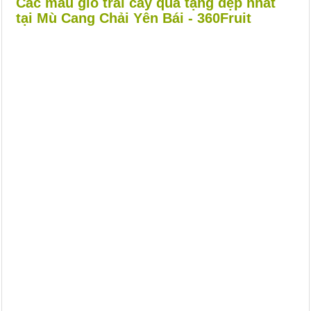
Các mẫu giỏ trái cây quà tặng đẹp nhất
tại Mù Cang Chải Yên Bái - 360Fruit