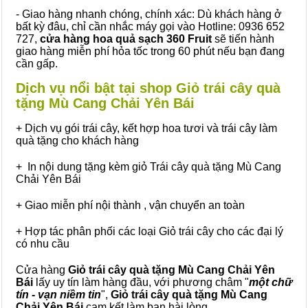
- Giao hàng nhanh chóng, chính xác: Dù khách hàng ở
bất kỳ đâu, chỉ cần nhắc máy gọi vào Hotline: 0936 652
727,
cửa hàng hoa quả sạch 360 Fruit
sẽ tiến hành
giao hàng miễn phí hỏa tốc trong 60 phút nếu bạn đang
cần gấp.
Dịch vụ nổi bật tại shop Giỏ trái cây quà
tặng Mù Cang Chải Yên Bái
+ Dịch vụ gói trái cây, kết hợp hoa tươi và trái cây làm
quà tặng cho khách hàng
+ In nội dung tặng kèm giỏ Trái cây quà tặng Mù Cang
Chải Yên Bái
+ Giao miễn phí nội thành , vận chuyển an toàn
+ Hợp tác phân phối các loại Giỏ trái cây cho các đại lý
có nhu cầu
Cửa hàng
Giỏ trái cây quà tặng Mù Cang Chải Yên
Bái
lấy uy tín làm hàng đầu, với phương châm "
một chữ
tín - vạn niềm tin
",
Giỏ trái cây
quà tặng
Mù Cang
Chải Yên Bái
cam kết làm bạn hài lòng.