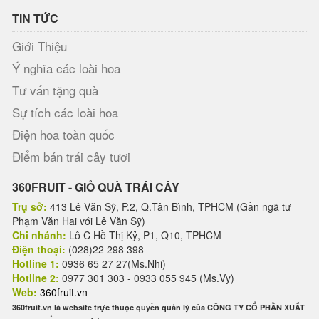
TIN TỨC
Giới Thiệu
Ý nghĩa các loài hoa
Tư vấn tặng quà
Sự tích các loài hoa
Điện hoa toàn quốc
Điểm bán trái cây tươi
360FRUIT - GIỎ QUÀ TRÁI CÂY
Trụ sở:
413 Lê Văn Sỹ, P.2, Q.Tân Bình, TPHCM (Gần ngã tư
Phạm Văn Hai với Lê Văn Sỹ)
Chi nhánh:
Lô C Hồ Thị Kỷ, P1, Q10, TPHCM
Điện thoại:
(028)22 298 398
Hotline 1:
0936 65 27 27(Ms.Nhi)
Hotline 2:
0977 301 303 - 0933 055 945 (Ms.Vy)
Web:
360fruit.vn
360fruit.vn là website trực thuộc quyền quản lý của CÔNG TY CỔ PHẦN XUẤT