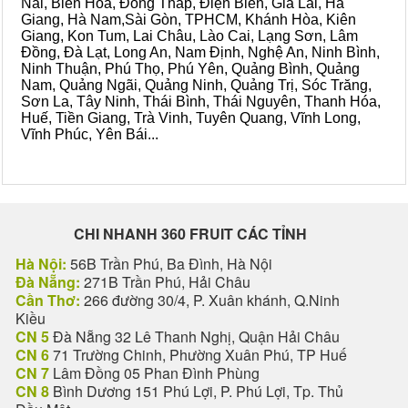
Nai, Biên Hòa, Đồng Tháp, Điện Biên, Gia Lai, Hà
Giang, Hà Nam,Sài Gòn, TPHCM, Khánh Hòa, Kiên
Giang, Kon Tum, Lai Châu, Lào Cai, Lạng Sơn, Lâm
Đồng, Đà Lạt, Long An, Nam Định, Nghệ An, Ninh Bình,
Ninh Thuận, Phú Thọ, Phú Yên, Quảng Bình, Quảng
Nam, Quảng Ngãi, Quảng Ninh, Quảng Trị, Sóc Trăng,
Sơn La, Tây Ninh, Thái Bình, Thái Nguyên, Thanh Hóa,
Huế, Tiền Giang, Trà Vinh, Tuyên Quang, Vĩnh Long,
Vĩnh Phúc, Yên Bái...
CHI NHANH 360 FRUIT CÁC TỈNH
Hà Nội:
56B Trần Phú, Ba Đình, Hà Nội
Đà Nẵng:
271B Trần Phú, Hải Châu
Cần Thơ:
266 đường 30/4, P. Xuân khánh, Q.Ninh
Kiều
CN 5
Đà Nẵng 32 Lê Thanh Nghị, Quận Hải Châu
CN 6
71 Trường Chinh, Phường Xuân Phú, TP Huế
CN 7
Lâm Đồng 05 Phan Đình Phùng
CN 8
Bình Dương 151 Phú Lợi, P. Phú Lợi, Tp. Thủ