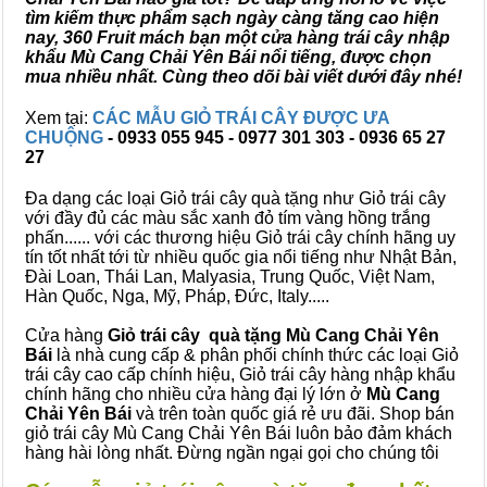
tìm kiếm thực phẩm sạch ngày càng tăng cao hiện
nay, 360 Fruit mách bạn một cửa hàng trái cây nhập
khẩu Mù Cang Chải Yên Bái nổi tiếng, được chọn
mua nhiều nhất. Cùng theo dõi bài viết dưới đây nhé!
Xem tại:
CÁC MẪU GIỎ TRÁI CÂY ĐƯỢC ƯA
CHUỘNG
- 0933 055 945 - 0977 301 303 - 0936 65 27
27
Đa dạng các loại Giỏ trái cây quà tặng như Giỏ trái cây
với đầy đủ các màu sắc xanh đỏ tím vàng hồng trắng
phấn...... với các thương hiệu Giỏ trái cây chính hãng uy
tín tốt nhất tới từ nhiều quốc gia nổi tiếng như Nhật Bản,
Đài Loan, Thái Lan, Malyasia, Trung Quốc, Việt Nam,
Hàn Quốc, Nga, Mỹ, Pháp, Đức, Italy.....
Cửa hàng
Giỏ trái cây quà tặng Mù Cang Chải Yên
Bái
là nhà cung cấp & phân phối chính thức các loại Giỏ
trái cây cao cấp chính hiệu, Giỏ trái cây hàng nhập khẩu
chính hãng cho nhiều cửa hàng đại lý lớn ở
Mù Cang
Chải Yên Bái
và trên toàn quốc giá rẻ ưu đãi. Shop bán
giỏ trái cây Mù Cang Chải Yên Bái luôn bảo đảm khách
hàng hài lòng nhất. Đừng ngần ngại gọi cho chúng tôi