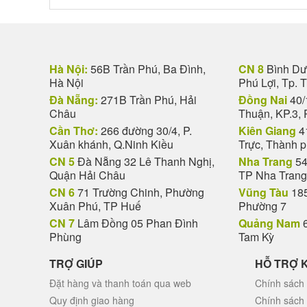
Hà Nội:
56B Trần Phú, Ba Đình,
CN 8
Bình Dươ
Hà Nội
Phú Lợi, Tp. 
Đà Nẵng:
271B Trần Phú, Hải
Đồng Nai
40/
Châu
Thuận, KP.3, 
Cần Thơ:
266 đường 30/4, P.
Kiên Giang
4
Xuân khánh, Q.Ninh Kiều
Trực, Thành 
CN 5
Đà Nẵng 32 Lê Thanh Nghị,
Nha Trang
54
Quận Hải Châu
TP Nha Trang
CN 6
71 Trường Chinh, Phường
Vũng Tàu
185
Xuân Phú, TP Huế
Phường 7
CN 7
Lâm Đồng 05 Phan Đình
Quảng Nam
6
Phùng
Tam Kỳ
TRỢ GIÚP
HỖ TRỢ 
Đặt hàng và thanh toán qua web
Chính sách 
Quy định giao hàng
Chính sách