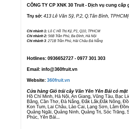
CÔNG TY CP XNK 30 Truit - Dịch vụ cung cấp gi
Trụ sở:
413 Lê Văn Sỹ, P.2, Q.Tân Bình, TPHCM(
Chi nhánh 1:
Lô C Hồ Thị Kỷ, P1, Q10, TPHCM
Chi nhánh 2:
56B Trần Phú, Ba Đình, Hà Nội
Chi nhánh 3
: 271B Trần Phú, Hải Châu Đà Nẵng
Hotlines: 0936652727 - 0977 301 303
Email: info@360fruit.vn
Website:
360fruit.vn
Cửa hàng Giỏ trái cây Văn Yên Yên Bái có mặt
Hồ Chí Minh, Hà Nội, An Giang, Vũng Tàu, Bạc L
Bằng, Cần Thơ, Đà Nẵng, Đắk Lắk,Đắk Nông, Đồn
Kon Tum, Lai Châu, Lào Cai, Lạng Sơn, Lâm Đồn
Quảng Ngãi, Quảng Ninh, Quảng Trị, Sóc Trăng, S
Phúc, Yên Bái...