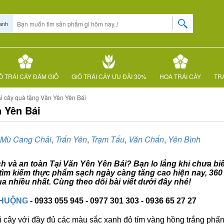
anh
Ỏ TRÁI CÂY ĐÁM GIỖ
GIỎ TRÁI CÂY ƯU ĐÃI 30%
HOA TRÁI CÂY
TRÁ
ái cây quà tặng Văn Yên Yên Bái
n Yên Bái
Mù Cang Chải
,
Trấn Yên
,
Trạm Tấu
,
Văn Chấn
,
Yên Bình
ạch và an toàn Tại Văn Yên Yên Bái? Bạn lo lắng khi chưa bi
c tìm kiếm thực phẩm sạch ngày càng tăng cao hiện nay, 360
 nhiều nhất. Cùng theo dõi bài viết dưới đây nhé!
CHUỘNG
- 0933 055 945 - 0977 301 303 - 0936 65 27 27
i cây với đầy đủ các màu sắc xanh đỏ tím vàng hồng trắng phấn..