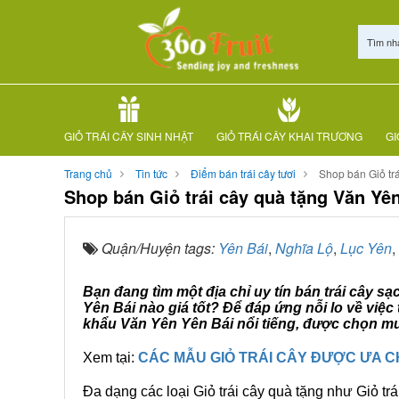
Tìm nh
GIỎ TRÁI CÂY SINH NHẬT
GIỎ TRÁI CÂY KHAI TRƯƠNG
GI
Trang chủ
Tin tức
Điểm bán trái cây tươi
Shop bán Giỏ tr
Shop bán Giỏ trái cây quà tặng Văn Yê
Quận/Huyện tags:
Yên Bái
,
Nghĩa Lộ
,
Lục Yên
,
Bạn đang tìm một địa chỉ uy tín bán trái cây s
Yên Bái nào giá tốt? Để đáp ứng nỗi lo về việ
khẩu Văn Yên Yên Bái nổi tiếng, được chọn mua
Xem tại:
CÁC MẪU GIỎ TRÁI CÂY ĐƯỢC ƯA 
Đa dạng các loại Giỏ trái cây quà tặng như Giỏ trá