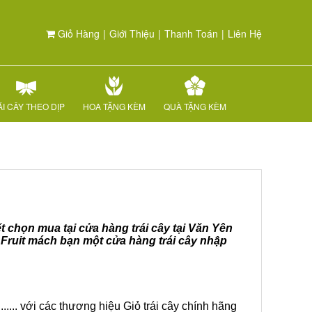
Giỏ Hàng
|
Giới Thiệu
|
Thanh Toán
|
Liên Hệ
I CÂY THEO DỊP
HOA TẶNG KÈM
QUÀ TẶNG KÈM
ết chọn mua tại cửa hàng trái cây tại Văn Yên
 Fruit mách bạn một cửa hàng trái cây nhập
.... với các thương hiệu Giỏ trái cây chính hãng