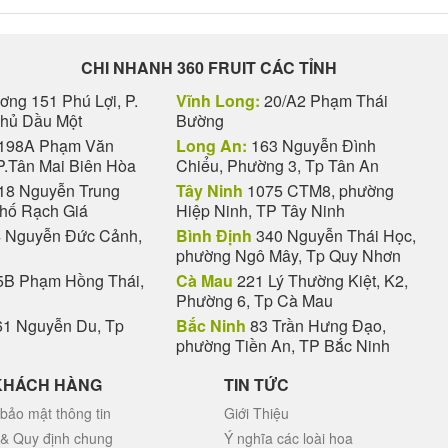
CHI NHANH 360 FRUIT CÁC TỈNH
ng 151 Phú Lợi, P.
Vĩnh Long:
20/A2 Phạm Thái
Thủ Dầu Một
Bường
198A Phạm Văn
Long An:
163 Nguyễn Đình
P.Tân Mai Biên Hòa
Chiểu, Phường 3, Tp Tân An
18 Nguyễn Trung
Tây Ninh
1075 CTM8, phường
phố Rạch Giá
Hiệp Ninh, TP Tây Ninh
 Nguyễn Đức Cảnh,
Bình Định
340 Nguyễn Thái Học,
phường Ngô Mây, Tp Quy Nhơn
B Phạm Hồng Thái,
Cà Mau
221 Lý Thường Kiệt, K2,
Phường 6, Tp Cà Mau
1 Nguyễn Du, Tp
Bắc Ninh
83 Trần Hưng Đạo,
phường Tiền An, TP Bắc Ninh
KHÁCH HÀNG
TIN TỨC
bảo mật thông tin
Giới Thiệu
 & Quy định chung
Ý nghĩa các loài hoa