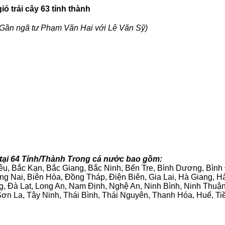
ỏ trái cây 63 tỉnh thành
Gần ngã tư Phạm Văn Hai với Lê Văn Sỹ)
 tại 64 Tỉnh/Thành Trong cả nước bao gồm:
iêu, Bắc Kạn, Bắc Giang, Bắc Ninh, Bến Tre, Bình Dương, Bìn
g Nai, Biên Hòa, Đồng Tháp, Điện Biên, Gia Lai, Hà Giang,
g, Đà Lạt, Long An, Nam Định, Nghệ An, Ninh Bình, Ninh Thuậ
ơn La, Tây Ninh, Thái Bình, Thái Nguyên, Thanh Hóa, Huế, Ti