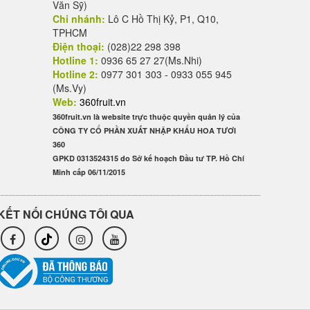
Văn Sỹ)
Chi nhánh:
Lô C Hồ Thị Kỷ, P1, Q10,
TPHCM
Điện thoại:
(028)22 298 398
Hotline 1:
0936 65 27 27(Ms.Nhi)
Hotline 2:
0977 301 303 - 0933 055 945
(Ms.Vy)
Web:
360fruit.vn
360fruit.vn là website trực thuộc quyền quản lý của
CÔNG TY CỔ PHẦN XUẤT NHẬP KHẨU HOA TƯƠI
360
GPKD 0313524315 do Sở kế hoạch Đầu tư TP. Hồ Chí
Minh cấp 06/11/2015
KẾT NỐI CHÚNG TÔI QUA