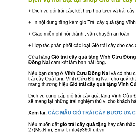
+ Dịch vụ gói trái cây, kết hợp hoa tươi và trái c
+ In nội dung tặng kèm giỏ Trái cây quà tặng Vĩ
+ Giao miễn phí nội thành , vận chuyển an toàn
+ Hợp tác phân phối các loại Giỏ trái cây cho các 
Cửa hàng
Giỏ trái cây quà tặng Vĩnh Cửu Đồng
Đồng Nai
cam kết làm bạn hài lòng.
Nếu bạn đang ở
Vĩnh Cửu Đồng Nai
và có nhu cầ
trái cây Quà tặng Vĩnh Cửu Đồng Nai cho quý khác
mang thương hiệu
Giỏ trái cây quà tặng Vĩnh 
Dịch vụ cung cấp giỏ trái cây quà tặng Vĩnh Cử
sẽ mang lại những trải nghiệm thù vị cho khách h
Xem tại:
CÁC MẪU GIỎ TRÁI CÂY ĐƯỢC ƯA
Nếu muốn đặt
giỏ trái cây quà tặng
hay cần thắc 
27(Ms.Nhi), Email: info@360fruit.vn.