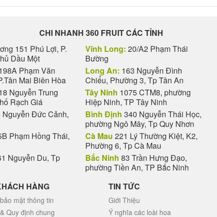
CHI NHANH 360 FRUIT CÁC TỈNH
ng 151 Phú Lợi, P.
Vĩnh Long:
20/A2 Phạm Thái
Thủ Dầu Một
Bường
198A Phạm Văn
Long An:
163 Nguyễn Đình
P.Tân Mai Biên Hòa
Chiểu, Phường 3, Tp Tân An
18 Nguyễn Trung
Tây Ninh
1075 CTM8, phường
phố Rạch Giá
Hiệp Ninh, TP Tây Ninh
 Nguyễn Đức Cảnh,
Bình Định
340 Nguyễn Thái Học,
phường Ngô Mây, Tp Quy Nhơn
B Phạm Hồng Thái,
Cà Mau
221 Lý Thường Kiệt, K2,
Phường 6, Tp Cà Mau
1 Nguyễn Du, Tp
Bắc Ninh
83 Trần Hưng Đạo,
phường Tiền An, TP Bắc Ninh
KHÁCH HÀNG
TIN TỨC
bảo mật thông tin
Giới Thiệu
 & Quy định chung
Ý nghĩa các loài hoa