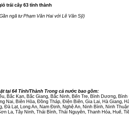
ỏ trái cây 63 tỉnh thành
Gần ngã tư Phạm Văn Hai với Lê Văn Sỹ)
ặt tại 64 Tỉnh/Thành Trong cả nước bao gồm:
iêu, Bắc Kạn, Bắc Giang, Bắc Ninh, Bến Tre, Bình Dương, Bìn
g Nai, Biên Hòa, Đồng Tháp, Điện Biên, Gia Lai, Hà Giang,
g, Đà Lạt, Long An, Nam Định, Nghệ An, Ninh Bình, Ninh Thuậ
ơn La, Tây Ninh, Thái Bình, Thái Nguyên, Thanh Hóa, Huế, Ti