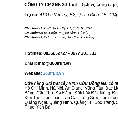
CÔNG TY CP XNK 30 Truit - Dịch vụ cung cấp gi
Trụ sở:
413 Lê Văn Sỹ, P.2, Q.Tân Bình, TPHCM(
Chi nhánh 1:
Lô C Hồ Thị Kỷ, P1, Q10, TPHCM
Chi nhánh 2:
56B Trần Phú, Ba Đình, Hà Nội
Chi nhánh 3
: 271B Trần Phú, Hải Châu Đà Nẵng
Hotlines: 0936652727 - 0977 301 303
Email: info@360fruit.vn
Website:
360fruit.vn
Cửa hàng Giỏ trái cây Vĩnh Cửu Đồng Nai có m
Hồ Chí Minh, Hà Nội, An Giang, Vũng Tàu, Bạc L
Bằng, Cần Thơ, Đà Nẵng, Đắk Lắk,Đắk Nông, Đồn
Kon Tum, Lai Châu, Lào Cai, Lạng Sơn, Lâm Đồn
Quảng Ngãi, Quảng Ninh, Quảng Trị, Sóc Trăng, S
Phúc, Yên Bái...