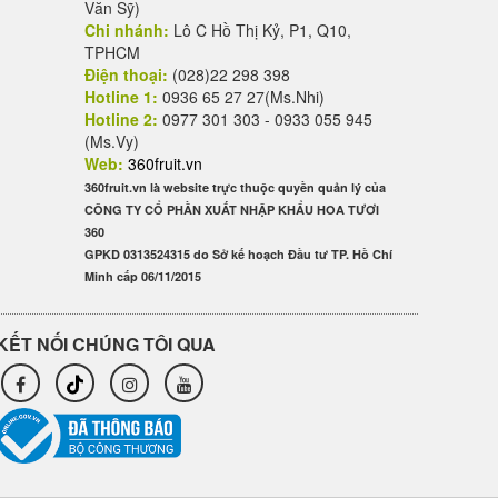
Văn Sỹ)
Chi nhánh:
Lô C Hồ Thị Kỷ, P1, Q10,
TPHCM
Điện thoại:
(028)22 298 398
Hotline 1:
0936 65 27 27(Ms.Nhi)
Hotline 2:
0977 301 303 - 0933 055 945
(Ms.Vy)
Web:
360fruit.vn
360fruit.vn là website trực thuộc quyền quản lý của
CÔNG TY CỔ PHẦN XUẤT NHẬP KHẨU HOA TƯƠI
360
GPKD 0313524315 do Sở kế hoạch Đầu tư TP. Hồ Chí
Minh cấp 06/11/2015
KẾT NỐI CHÚNG TÔI QUA