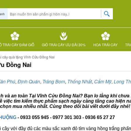
anh
Ỏ TRÁI CÂY ĐÁM GIỖ
GIỎ TRÁI CÂY ƯU ĐÃI 30%
HOA TRÁI CÂY
TRÁ
ái cây quà tặng Vĩnh Cửu Đồng Nai
ửu Đồng Nai
Tân Phú
,
Định Quán
,
Trảng Bom
,
Thống Nhất
,
Cẩm Mỹ
,
Long T
ạch và an toàn Tại Vĩnh Cửu Đồng Nai? Bạn lo lắng khi chưa b
ề việc tìm kiếm thực phẩm sạch ngày càng tăng cao hiện na
chọn mua nhiều nhất. Cùng theo dõi bài viết dưới đây nhé!
CHUỘNG
- 0933 055 945 - 0977 301 303 - 0936 65 27 27
i cây với đầy đủ các màu sắc xanh đỏ tím vàng hồng trắng phấn..