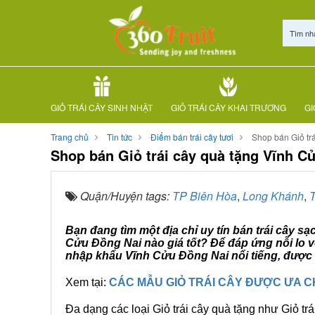
Tìm nh
GIỎ TRÁI CÂY SINH NHẬT
GIỎ TRÁI CÂY KHAI TRƯƠNG
GI
Trang chủ
Tin tức
Điểm bán trái cây tươi
Shop bán Giỏ tr
Shop bán Giỏ trái cây quà tặng Vĩnh C
Quận/Huyện tags:
TP Biên Hòa
,
Long Khánh
,
Bạn đang tìm một địa chỉ uy tín bán trái cây s
Cửu Đồng Nai nào giá tốt? Để đáp ứng nỗi lo v
nhập khẩu Vĩnh Cửu Đồng Nai nổi tiếng, được 
Xem tại:
CÁC MẪU GIỎ TRÁI CÂY ĐƯỢC ƯA 
Đa dạng các loại Giỏ trái cây quà tặng như Giỏ trá