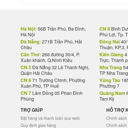
Hà Nội:
56B Trần Phú, Ba Đình,
CN 8
Bình Dươ
Hà Nội
Phú Lợi, Tp. 
Đà Nẵng:
271B Trần Phú, Hải
Đồng Nai
40/
Châu
Thuận, KP.3, 
Cần Thơ:
266 đường 30/4, P.
Kiên Giang
4
Xuân khánh, Q.Ninh Kiều
Trực, Thành 
CN 5
Đà Nẵng 32 Lê Thanh Nghị,
Nha Trang
54
Quận Hải Châu
TP Nha Trang
CN 6
71 Trường Chinh, Phường
Vũng Tàu
185
Xuân Phú, TP Huế
Phường 7
CN 7
Lâm Đồng 05 Phan Đình
Quảng Nam
6
Phùng
Tam Kỳ
TRỢ GIÚP
HỖ TRỢ 
Đặt hàng và thanh toán qua web
Chính sách 
Quy định giao hàng
Chính sách