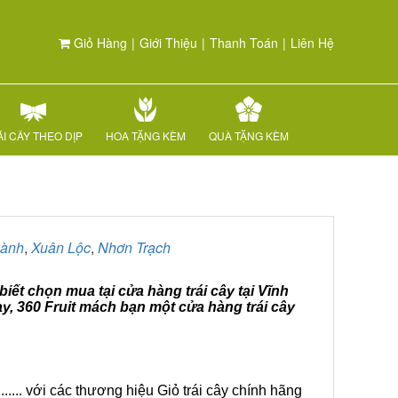
Giỏ Hàng
|
Giới Thiệu
|
Thanh Toán
|
Liên Hệ
I CÂY THEO DỊP
HOA TẶNG KÈM
QUÀ TẶNG KÈM
hành
,
Xuân Lộc
,
Nhơn Trạch
iết chọn mua tại cửa hàng trái cây tại Vĩnh
y, 360 Fruit mách bạn một cửa hàng trái cây
.... với các thương hiệu Giỏ trái cây chính hãng