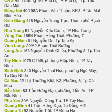
CN 8
Bình Dương 151 Phú Lợi, P. Phú Lợi, Tp. Thủ
Dầu Một
Đồng Nai
40/198A Phạm Văn Thuận, KP.3, P.Tân Mai
Biên Hòa
Kiên Giang
418 Nguyễn Trung Trực, Thành phố Rạch
Giá
Nha Trang
54 Nguyễn Đức Cảnh, TP Nha Trang
Vũng Tàu
185B Phạm Hồng Thái, Phường 7
Quảng Nam
61 Nguyễn Du, Tp Tam Kỳ
Vĩnh Long:
20/A2 Phạm Thái Bường
Long An:
163 Nguyễn Đình Chiểu, Phường 3, Tp Tân
An
Tây Ninh
1075 CTM8, phường Hiệp Ninh, TP Tây
Ninh
Bình Định
340 Nguyễn Thái Học, phường Ngô Mây,
Tp Quy Nhơn
Cà Mau
221 Lý Thường Kiệt, K2, Phường 6, Tp Cà
Mau
Bắc Ninh
83 Trần Hưng Đạo, phường Tiền An, TP
Bắc Ninh
Phú Yên
30A Nguyễn Công Trứ, TP Tuy Hòa
Quảng Bình
41 Trần Hưng Đạo, Tp Đồng Hới
Quảng Trị
92 Nguyễn Trãi, TP Đông Hà