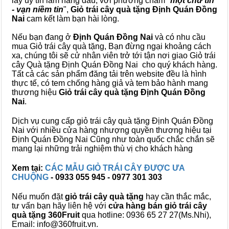
lấy uy tín làm hàng đầu, với phương châm "
một chữ tín
- vạn niềm tin
",
Giỏ trái cây
quà tặng
Định Quán Đồng
Nai
cam kết làm bạn hài lòng.
Nếu bạn đang ở
Định Quán Đồng Nai
và có nhu cầu
mua Giỏ trái cây quà tặng, Bạn đừng ngại khoảng cách
xa, chúng tôi sẽ cử nhân viên trở tới tận nơi giao Giỏ trái
cây Quà tặng Định Quán Đồng Nai cho quý khách hàng.
Tất cả các sản phẩm đăng tải trên website đều là hình
thực tế, có tem chống hàng giả và tem bảo hành mang
thương hiệu
Giỏ trái cây quà tặng Định Quán Đồng
Nai
.
Dịch vụ cung cấp giỏ trái cây quà tặng Định Quán Đồng
Nai với nhiều cửa hàng nhượng quyền thương hiệu tại
Định Quán Đồng Nai Cũng như toàn quốc chắc chắn sẽ
mang lại những trải nghiệm thù vị cho khách hàng
Xem tại:
CÁC MẪU GIỎ TRÁI CÂY ĐƯỢC ƯA
CHUỘNG
- 0933 055 945 - 0977 301 303
Nếu muốn đặt
giỏ trái cây quà tặng
hay cần thắc mắc,
tư vấn bạn hãy liên hệ với
cửa hàng bán
giỏ trái cây
quà tặng
360Fruit
qua hotline: 0936 65 27 27(Ms.Nhi),
Email: info@360fruit.vn.