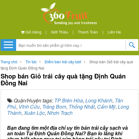
Giỏ Hàng
|
Giới Thiệu
|
Thanh Toán
|
Liên Hệ
Trang chủ
Tin tức
Điểm bán trái cây tươi
Shop bán Giỏ trái cây quà
tặng Định Quán Đồng Nai
Shop bán Giỏ trái cây quà tặng Định Quán
Đồng Nai
Quận/Huyện tags:
TP Biên Hòa
,
Long Khánh
,
Tân
Phú
,
Vĩnh Cửu
,
Trảng Bom
,
Thống Nhất
,
Cẩm Mỹ
,
Long
Thành
,
Xuân Lộc
,
Nhơn Trạch
Bạn đang tìm một địa chỉ uy tín bán trái cây sạch và
an toàn Tại Định Quán Đồng Nai? Bạn lo lắng khi