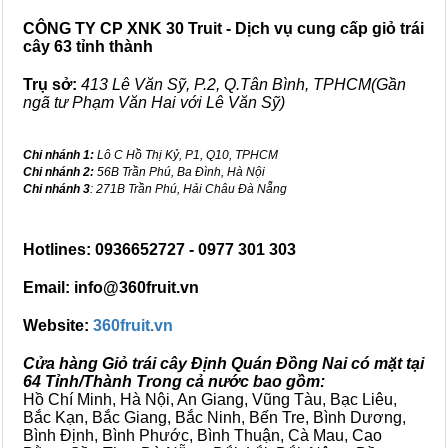
CÔNG TY CP XNK 30 Truit - Dịch vụ cung cấp giỏ trái
cây 63 tỉnh thành
Trụ sở:
413 Lê Văn Sỹ, P.2, Q.Tân Bình, TPHCM(Gần
ngã tư Phạm Văn Hai với Lê Văn Sỹ)
Chi nhánh 1:
Lô C Hồ Thị Kỷ, P1, Q10, TPHCM
Chi nhánh 2:
56B Trần Phú, Ba Đình, Hà Nội
Chi nhánh 3
: 271B Trần Phú, Hải Châu Đà Nẵng
Hotlines: 0936652727 - 0977 301 303
Email: info@360fruit.vn
Website:
360fruit.vn
Cửa hàng Giỏ trái cây Định Quán Đồng Nai có mặt tại
64 Tỉnh/Thành Trong cả nước bao gồm:
Hồ Chí Minh, Hà Nội, An Giang, Vũng Tàu, Bạc Liêu,
Bắc Kạn, Bắc Giang, Bắc Ninh, Bến Tre, Bình Dương,
Bình Định, Bình Phước, Bình Thuận, Cà Mau, Cao