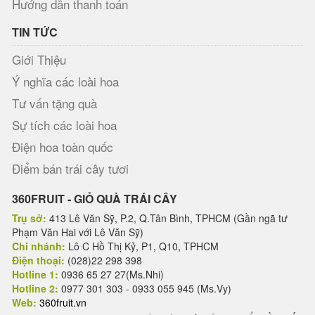
Hướng dẫn thanh toán
TIN TỨC
Giới Thiệu
Ý nghĩa các loài hoa
Tư vấn tặng quà
Sự tích các loài hoa
Điện hoa toàn quốc
Điểm bán trái cây tươi
360FRUIT - GIỎ QUÀ TRÁI CÂY
Trụ sở:
413 Lê Văn Sỹ, P.2, Q.Tân Bình, TPHCM (Gần ngã tư
Phạm Văn Hai với Lê Văn Sỹ)
Chi nhánh:
Lô C Hồ Thị Kỷ, P1, Q10, TPHCM
Điện thoại:
(028)22 298 398
Hotline 1:
0936 65 27 27(Ms.Nhi)
Hotline 2:
0977 301 303 - 0933 055 945 (Ms.Vy)
Web:
360fruit.vn