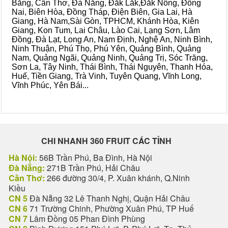
Bằng, Cần Thơ, Đà Nẵng, Đắk Lắk,Đắk Nông, Đồng
Nai, Biên Hòa, Đồng Tháp, Điện Biên, Gia Lai, Hà
Giang, Hà Nam,Sài Gòn, TPHCM, Khánh Hòa, Kiên
Giang, Kon Tum, Lai Châu, Lào Cai, Lạng Sơn, Lâm
Đồng, Đà Lạt, Long An, Nam Định, Nghệ An, Ninh Bình,
Ninh Thuận, Phú Thọ, Phú Yên, Quảng Bình, Quảng
Nam, Quảng Ngãi, Quảng Ninh, Quảng Trị, Sóc Trăng,
Sơn La, Tây Ninh, Thái Bình, Thái Nguyên, Thanh Hóa,
Huế, Tiền Giang, Trà Vinh, Tuyên Quang, Vĩnh Long,
Vĩnh Phúc, Yên Bái...
CHI NHANH 360 FRUIT CÁC TỈNH
Hà Nội:
56B Trần Phú, Ba Đình, Hà Nội
Đà Nẵng:
271B Trần Phú, Hải Châu
Cần Thơ:
266 đường 30/4, P. Xuân khánh, Q.Ninh
Kiều
CN 5
Đà Nẵng 32 Lê Thanh Nghị, Quận Hải Châu
CN 6
71 Trường Chinh, Phường Xuân Phú, TP Huế
CN 7
Lâm Đồng 05 Phan Đình Phùng