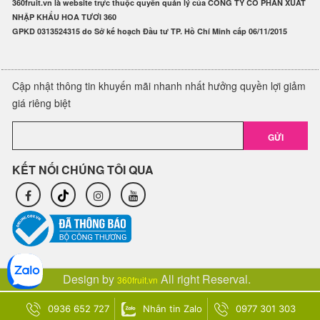
360fruit.vn là website trực thuộc quyền quản lý của CÔNG TY CỔ PHẦN XUẤT
NHẬP KHẨU HOA TƯƠI 360
GPKD 0313524315 do Sở kế hoạch Đầu tư TP. Hồ Chí Minh cấp 06/11/2015
Cập nhật thông tin khuyến mãi nhanh nhất hưởng quyền lợi giảm
giá riêng biệt
GỬI
KẾT NỐI CHÚNG TÔI QUA
Design by
All right Reserval.
360fruit.vn
0936 652 727
Nhắn tin Zalo
0977 301 303