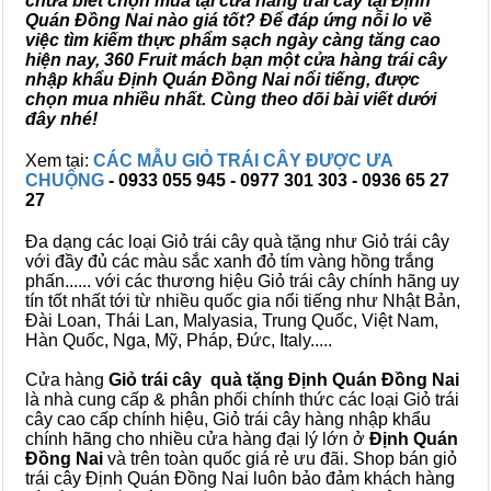
chưa biết chọn mua tại cửa hàng trái cây tại Định
Quán Đồng Nai nào giá tốt? Để đáp ứng nỗi lo về
việc tìm kiếm thực phẩm sạch ngày càng tăng cao
hiện nay, 360 Fruit mách bạn một cửa hàng trái cây
nhập khẩu Định Quán Đồng Nai nổi tiếng, được
chọn mua nhiều nhất. Cùng theo dõi bài viết dưới
đây nhé!
Xem tại:
CÁC MẪU GIỎ TRÁI CÂY ĐƯỢC ƯA
CHUỘNG
- 0933 055 945 - 0977 301 303 - 0936 65 27
27
Đa dạng các loại Giỏ trái cây quà tặng như Giỏ trái cây
với đầy đủ các màu sắc xanh đỏ tím vàng hồng trắng
phấn...... với các thương hiệu Giỏ trái cây chính hãng uy
tín tốt nhất tới từ nhiều quốc gia nổi tiếng như Nhật Bản,
Đài Loan, Thái Lan, Malyasia, Trung Quốc, Việt Nam,
Hàn Quốc, Nga, Mỹ, Pháp, Đức, Italy.....
Cửa hàng
Giỏ trái cây quà tặng Định Quán Đồng Nai
là nhà cung cấp & phân phối chính thức các loại Giỏ trái
cây cao cấp chính hiệu, Giỏ trái cây hàng nhập khẩu
chính hãng cho nhiều cửa hàng đại lý lớn ở
Định Quán
Đồng Nai
và trên toàn quốc giá rẻ ưu đãi. Shop bán giỏ
trái cây Định Quán Đồng Nai luôn bảo đảm khách hàng