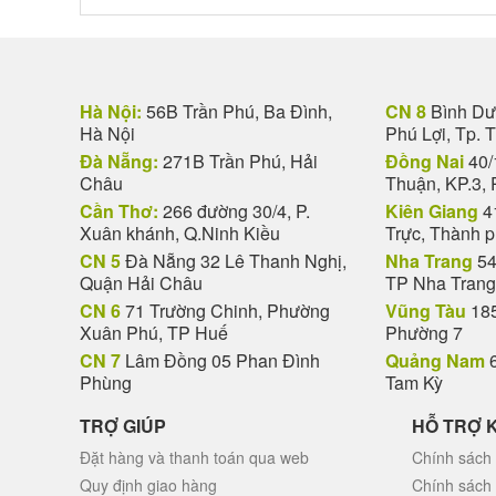
Hà Nội:
56B Trần Phú, Ba Đình,
CN 8
Bình Dươ
Hà Nội
Phú Lợi, Tp. 
Đà Nẵng:
271B Trần Phú, Hải
Đồng Nai
40/
Châu
Thuận, KP.3, 
Cần Thơ:
266 đường 30/4, P.
Kiên Giang
4
Xuân khánh, Q.Ninh Kiều
Trực, Thành 
CN 5
Đà Nẵng 32 Lê Thanh Nghị,
Nha Trang
54
Quận Hải Châu
TP Nha Trang
CN 6
71 Trường Chinh, Phường
Vũng Tàu
185
Xuân Phú, TP Huế
Phường 7
CN 7
Lâm Đồng 05 Phan Đình
Quảng Nam
6
Phùng
Tam Kỳ
TRỢ GIÚP
HỖ TRỢ 
Đặt hàng và thanh toán qua web
Chính sách 
Quy định giao hàng
Chính sách