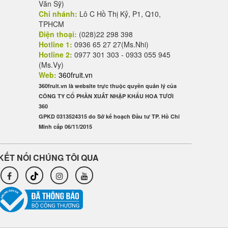
Văn Sỹ)
Chi nhánh:
Lô C Hồ Thị Kỷ, P1, Q10,
TPHCM
Điện thoại:
(028)22 298 398
Hotline 1:
0936 65 27 27(Ms.Nhi)
Hotline 2:
0977 301 303 - 0933 055 945
(Ms.Vy)
Web:
360fruit.vn
360fruit.vn là website trực thuộc quyền quản lý của
CÔNG TY CỔ PHẦN XUẤT NHẬP KHẨU HOA TƯƠI
360
GPKD 0313524315 do Sở kế hoạch Đầu tư TP. Hồ Chí
Minh cấp 06/11/2015
KẾT NỐI CHÚNG TÔI QUA