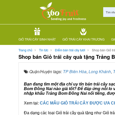
Tìm nh
GIỎ TRÁI CÂY SINH NHẬT
GIỎ TRÁI CÂY KHAI TRƯƠNG
GI
Trang chủ
Tin tức
Điểm bán trái cây tươi
Shop bán Giỏ tr
Shop bán Giỏ trái cây quà tặng Trảng
Quận/Huyện tags:
TP Biên Hòa
,
Long Khánh
,
Bạn đang tìm một địa chỉ uy tín bán trái cây s
Bom Đồng Nai nào giá tốt? Để đáp ứng nỗi lo v
nhập khẩu Trảng Bom Đồng Nai nổi tiếng, được
Xem tại:
CÁC MẪU GIỎ TRÁI CÂY ĐƯỢC ƯA 
Đa dạng các loại Giỏ trái cây quà tặng như Giỏ trá