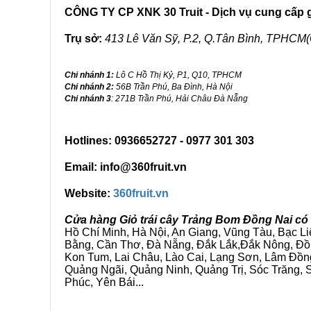
CÔNG TY CP XNK 30 Truit - Dịch vụ cung cấp gi
Trụ sở:
413 Lê Văn Sỹ, P.2, Q.Tân Bình, TPHCM(
Chi nhánh 1:
Lô C Hồ Thị Kỷ, P1, Q10, TPHCM
Chi nhánh 2:
56B Trần Phú, Ba Đình, Hà Nội
Chi nhánh 3
: 271B Trần Phú, Hải Châu Đà Nẵng
Hotlines: 0936652727 - 0977 301 303
Email: info@360fruit.vn
Website:
360fruit.vn
Cửa hàng Giỏ trái cây Trảng Bom Đồng Nai có
Hồ Chí Minh, Hà Nội, An Giang, Vũng Tàu, Bạc L
Bằng, Cần Thơ, Đà Nẵng, Đắk Lắk,Đắk Nông, Đồn
Kon Tum, Lai Châu, Lào Cai, Lạng Sơn, Lâm Đồn
Quảng Ngãi, Quảng Ninh, Quảng Trị, Sóc Trăng, S
Phúc, Yên Bái...