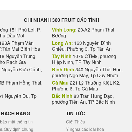
CHI NHANH 360 FRUIT CÁC TỈNH
ng 151 Phú Lợi, P.
Vĩnh Long:
20/A2 Phạm Thái
Thủ Dầu Một
Bường
198A Phạm Văn
Long An:
163 Nguyễn Đình
P.Tân Mai Biên Hòa
Chiểu, Phường 3, Tp Tân An
18 Nguyễn Trung
Tây Ninh
1075 CTM8, phường
phố Rạch Giá
Hiệp Ninh, TP Tây Ninh
 Nguyễn Đức Cảnh,
Bình Định
340 Nguyễn Thái Học,
phường Ngô Mây, Tp Quy Nhơn
B Phạm Hồng Thái,
Cà Mau
221 Lý Thường Kiệt, K2,
Phường 6, Tp Cà Mau
1 Nguyễn Du, Tp
Bắc Ninh
83 Trần Hưng Đạo,
phường Tiền An, TP Bắc Ninh
KHÁCH HÀNG
TIN TỨC
bảo mật thông tin
Giới Thiệu
 & Quy định chung
Ý nghĩa các loài hoa