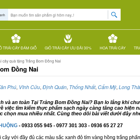
anh
Ỏ TRÁI CÂY ĐÁM GIỖ
GIỎ TRÁI CÂY ƯU ĐÃI 30%
HOA TRÁI CÂY
TRÁ
ái cây quà tặng Trảng Bom Đồng Nai
 Bom Đồng Nai
Tân Phú
,
Vĩnh Cửu
,
Định Quán
,
Thống Nhất
,
Cẩm Mỹ
,
Long Th
ạch và an toàn Tại Trảng Bom Đồng Nai? Bạn lo lắng khi chưa
ề việc tìm kiếm thực phẩm sạch ngày càng tăng cao hiện na
 chọn mua nhiều nhất. Cùng theo dõi bài viết dưới đây nh
CHUỘNG
- 0933 055 945 - 0977 301 303 - 0936 65 27 27
i cây với đầy đủ các màu sắc xanh đỏ tím vàng hồng trắng phấn..