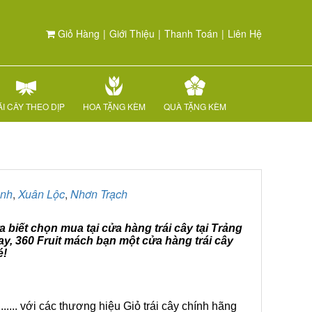
Giỏ Hàng
|
Giới Thiệu
|
Thanh Toán
|
Liên Hệ
I CÂY THEO DỊP
HOA TẶNG KÈM
QUÀ TẶNG KÈM
ành
,
Xuân Lộc
,
Nhơn Trạch
 biết chọn mua tại cửa hàng trái cây tại Trảng
y, 360 Fruit mách bạn một cửa hàng trái cây
é!
.... với các thương hiệu Giỏ trái cây chính hãng