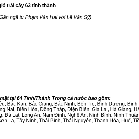
ỏ trái cây 63 tỉnh thành
Gần ngã tư Phạm Văn Hai với Lê Văn Sỹ)
 mặt tại 64 Tỉnh/Thành Trong cả nước bao gồm:
iêu, Bắc Kạn, Bắc Giang, Bắc Ninh, Bến Tre, Bình Dương, Bìn
g Nai, Biên Hòa, Đồng Tháp, Điện Biên, Gia Lai, Hà Giang,
g, Đà Lạt, Long An, Nam Định, Nghệ An, Ninh Bình, Ninh Thuậ
ơn La, Tây Ninh, Thái Bình, Thái Nguyên, Thanh Hóa, Huế, Ti