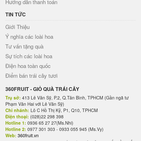
Hướng dẫn thanh toán
TIN TỨC
Giới Thiệu
Ý nghĩa các loài hoa
Tư vấn tặng quà
Sự tích các loài hoa
Điện hoa toàn quốc
Điểm bán trái cây tươi
360FRUIT - GIỎ QUÀ TRÁI CÂY
Trụ sở:
413 Lê Văn Sỹ, P.2, Q.Tân Bình, TPHCM (Gần ngã tư
Phạm Văn Hai với Lê Văn Sỹ)
Chi nhánh:
Lô C Hồ Thị Kỷ, P1, Q10, TPHCM
Điện thoại:
(028)22 298 398
Hotline 1:
0936 65 27 27(Ms.Nhi)
Hotline 2:
0977 301 303 - 0933 055 945 (Ms.Vy)
Web:
360fruit.vn