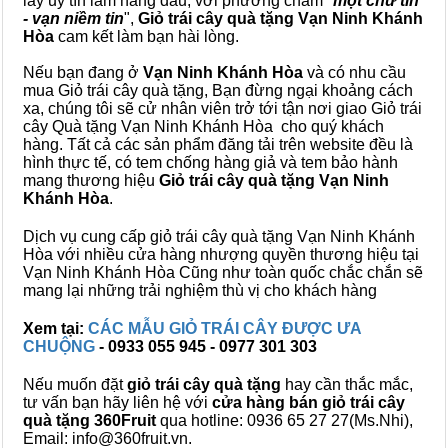
lấy uy tín làm hàng đầu, với phương châm "
một chữ tín
- vạn niềm tin
",
Giỏ trái cây
quà tặng
Vạn Ninh Khánh
Hòa
cam kết làm bạn hài lòng.
Nếu bạn đang ở
Vạn Ninh Khánh Hòa
và có nhu cầu
mua Giỏ trái cây quà tặng, Bạn đừng ngại khoảng cách
xa, chúng tôi sẽ cử nhân viên trở tới tận nơi giao Giỏ trái
cây Quà tặng Vạn Ninh Khánh Hòa cho quý khách
hàng. Tất cả các sản phẩm đăng tải trên website đều là
hình thực tế, có tem chống hàng giả và tem bảo hành
mang thương hiệu
Giỏ trái cây quà tặng Vạn Ninh
Khánh Hòa
.
Dịch vụ cung cấp giỏ trái cây quà tặng Vạn Ninh Khánh
Hòa với nhiều cửa hàng nhượng quyền thương hiệu tại
Vạn Ninh Khánh Hòa Cũng như toàn quốc chắc chắn sẽ
mang lại những trải nghiệm thù vị cho khách hàng
Xem tại:
CÁC MẪU GIỎ TRÁI CÂY ĐƯỢC ƯA
CHUỘNG
- 0933 055 945 - 0977 301 303
Nếu muốn đặt
giỏ trái cây quà tặng
hay cần thắc mắc,
tư vấn bạn hãy liên hệ với
cửa hàng bán
giỏ trái cây
quà tặng
360Fruit
qua hotline: 0936 65 27 27(Ms.Nhi),
Email: info@360fruit.vn.