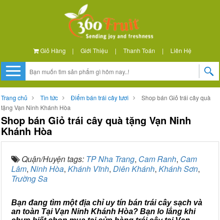
Giỏ Hàng
|
Giới Thiệu
|
Thanh Toán
|
Liên Hệ
Trang chủ
Tin tức
Điểm bán trái cây tươi
Shop bán Giỏ trái cây quà
tặng Vạn Ninh Khánh Hòa
Shop bán Giỏ trái cây quà tặng Vạn Ninh
Khánh Hòa
Quận/Huyện tags:
TP Nha Trang
,
Cam Ranh
,
Cam
Lâm
,
Ninh Hòa
,
Khánh Vĩnh
,
Diên Khánh
,
Khánh Sơn
,
Trường Sa
Bạn đang tìm một địa chỉ uy tín bán trái cây sạch và
an toàn Tại Vạn Ninh Khánh Hòa? Bạn lo lắng khi