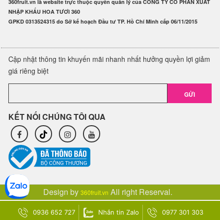
360fruit.vn là website trực thuộc quyền quản lý của CÔNG TY CỔ PHẦN XUẤT
NHẬP KHẨU HOA TƯƠI 360
GPKD 0313524315 do Sở kế hoạch Đầu tư TP. Hồ Chí Minh cấp 06/11/2015
Cập nhật thông tin khuyến mãi nhanh nhất hưởng quyền lợi giảm
giá riêng biệt
GỬI
KẾT NỐI CHÚNG TÔI QUA
Design by
All right Reserval.
360fruit.vn
0936 652 727
Nhắn tin Zalo
0977 301 303