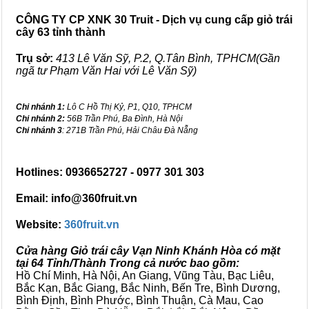
CÔNG TY CP XNK 30 Truit - Dịch vụ cung cấp giỏ trái
cây 63 tỉnh thành
Trụ sở:
413 Lê Văn Sỹ, P.2, Q.Tân Bình, TPHCM(Gần
ngã tư Phạm Văn Hai với Lê Văn Sỹ)
Chi nhánh 1:
Lô C Hồ Thị Kỷ, P1, Q10, TPHCM
Chi nhánh 2:
56B Trần Phú, Ba Đình, Hà Nội
Chi nhánh 3
: 271B Trần Phú, Hải Châu Đà Nẵng
Hotlines: 0936652727 - 0977 301 303
Email: info@360fruit.vn
Website:
360fruit.vn
Cửa hàng Giỏ trái cây Vạn Ninh Khánh Hòa có mặt
tại 64 Tỉnh/Thành Trong cả nước bao gồm:
Hồ Chí Minh, Hà Nội, An Giang, Vũng Tàu, Bạc Liêu,
Bắc Kạn, Bắc Giang, Bắc Ninh, Bến Tre, Bình Dương,
Bình Định, Bình Phước, Bình Thuận, Cà Mau, Cao