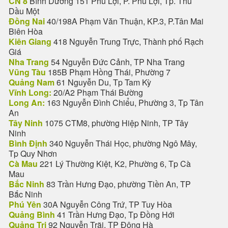
CN 8
Bình Dương 151 Phú Lợi, P. Phú Lợi, Tp. Thủ
Dầu Một
Đồng Nai
40/198A Phạm Văn Thuận, KP.3, P.Tân Mai
Biên Hòa
Kiên Giang
418 Nguyễn Trung Trực, Thành phố Rạch
Giá
Nha Trang
54 Nguyễn Đức Cảnh, TP Nha Trang
Vũng Tàu
185B Phạm Hồng Thái, Phường 7
Quảng Nam
61 Nguyễn Du, Tp Tam Kỳ
Vĩnh Long:
20/A2 Phạm Thái Bường
Long An:
163 Nguyễn Đình Chiểu, Phường 3, Tp Tân
An
Tây Ninh
1075 CTM8, phường Hiệp Ninh, TP Tây
Ninh
Bình Định
340 Nguyễn Thái Học, phường Ngô Mây,
Tp Quy Nhơn
Cà Mau
221 Lý Thường Kiệt, K2, Phường 6, Tp Cà
Mau
Bắc Ninh
83 Trần Hưng Đạo, phường Tiền An, TP
Bắc Ninh
Phú Yên
30A Nguyễn Công Trứ, TP Tuy Hòa
Quảng Bình
41 Trần Hưng Đạo, Tp Đồng Hới
Quảng Trị
92 Nguyễn Trãi, TP Đông Hà