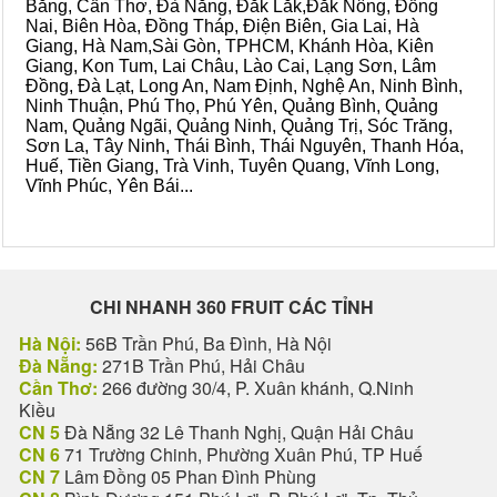
Bằng, Cần Thơ, Đà Nẵng, Đắk Lắk,Đắk Nông, Đồng
Nai, Biên Hòa, Đồng Tháp, Điện Biên, Gia Lai, Hà
Giang, Hà Nam,Sài Gòn, TPHCM, Khánh Hòa, Kiên
Giang, Kon Tum, Lai Châu, Lào Cai, Lạng Sơn, Lâm
Đồng, Đà Lạt, Long An, Nam Định, Nghệ An, Ninh Bình,
Ninh Thuận, Phú Thọ, Phú Yên, Quảng Bình, Quảng
Nam, Quảng Ngãi, Quảng Ninh, Quảng Trị, Sóc Trăng,
Sơn La, Tây Ninh, Thái Bình, Thái Nguyên, Thanh Hóa,
Huế, Tiền Giang, Trà Vinh, Tuyên Quang, Vĩnh Long,
Vĩnh Phúc, Yên Bái...
CHI NHANH 360 FRUIT CÁC TỈNH
Hà Nội:
56B Trần Phú, Ba Đình, Hà Nội
Đà Nẵng:
271B Trần Phú, Hải Châu
Cần Thơ:
266 đường 30/4, P. Xuân khánh, Q.Ninh
Kiều
CN 5
Đà Nẵng 32 Lê Thanh Nghị, Quận Hải Châu
CN 6
71 Trường Chinh, Phường Xuân Phú, TP Huế
CN 7
Lâm Đồng 05 Phan Đình Phùng