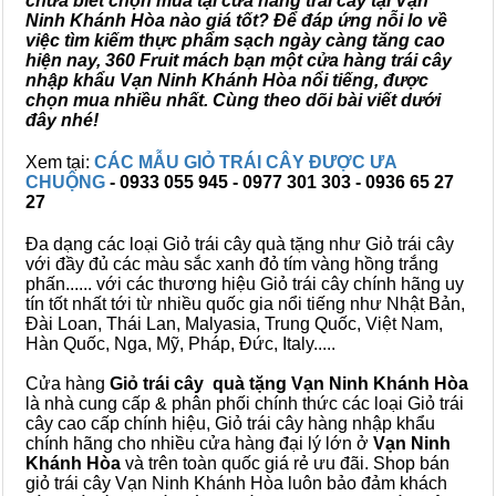
chưa biết chọn mua tại cửa hàng trái cây tại Vạn
Ninh Khánh Hòa nào giá tốt? Để đáp ứng nỗi lo về
việc tìm kiếm thực phẩm sạch ngày càng tăng cao
hiện nay, 360 Fruit mách bạn một cửa hàng trái cây
nhập khẩu Vạn Ninh Khánh Hòa nổi tiếng, được
chọn mua nhiều nhất. Cùng theo dõi bài viết dưới
đây nhé!
Xem tại:
CÁC MẪU GIỎ TRÁI CÂY ĐƯỢC ƯA
CHUỘNG
- 0933 055 945 - 0977 301 303 - 0936 65 27
27
Đa dạng các loại Giỏ trái cây quà tặng như Giỏ trái cây
với đầy đủ các màu sắc xanh đỏ tím vàng hồng trắng
phấn...... với các thương hiệu Giỏ trái cây chính hãng uy
tín tốt nhất tới từ nhiều quốc gia nổi tiếng như Nhật Bản,
Đài Loan, Thái Lan, Malyasia, Trung Quốc, Việt Nam,
Hàn Quốc, Nga, Mỹ, Pháp, Đức, Italy.....
Cửa hàng
Giỏ trái cây quà tặng Vạn Ninh Khánh Hòa
là nhà cung cấp & phân phối chính thức các loại Giỏ trái
cây cao cấp chính hiệu, Giỏ trái cây hàng nhập khẩu
chính hãng cho nhiều cửa hàng đại lý lớn ở
Vạn Ninh
Khánh Hòa
và trên toàn quốc giá rẻ ưu đãi. Shop bán
giỏ trái cây Vạn Ninh Khánh Hòa luôn bảo đảm khách