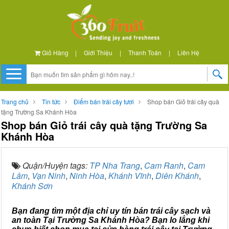
Giỏ Hàng
|
Giới Thiệu
|
Thanh Toán
|
Liên Hệ
Trang chủ
Tin tức
Điểm bán trái cây tươi
Shop bán Giỏ trái cây quà
tặng Trường Sa Khánh Hòa
Shop bán Giỏ trái cây quà tặng Trường Sa
Khánh Hòa
Quận/Huyện tags:
TP Nha Trang
,
Cam Ranh
,
Cam
Lâm
,
Vạn Ninh
,
Ninh Hòa
,
Khánh Vĩnh
,
Diên Khánh
,
Khánh Sơn
Bạn đang tìm một địa chỉ uy tín bán trái cây sạch và
an toàn Tại Trường Sa Khánh Hòa? Bạn lo lắng khi