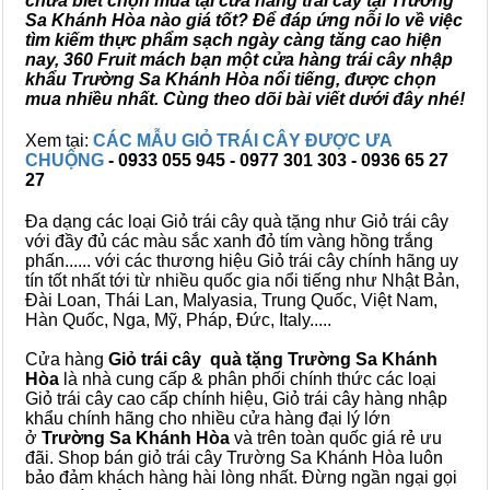
chưa biết chọn mua tại cửa hàng trái cây tại Trường
Sa Khánh Hòa nào giá tốt? Để đáp ứng nỗi lo về việc
tìm kiếm thực phẩm sạch ngày càng tăng cao hiện
nay, 360 Fruit mách bạn một cửa hàng trái cây nhập
khẩu Trường Sa Khánh Hòa nổi tiếng, được chọn
mua nhiều nhất. Cùng theo dõi bài viết dưới đây nhé!
Xem tại:
CÁC MẪU GIỎ TRÁI CÂY ĐƯỢC ƯA
CHUỘNG
- 0933 055 945 - 0977 301 303 - 0936 65 27
27
Đa dạng các loại Giỏ trái cây quà tặng như Giỏ trái cây
với đầy đủ các màu sắc xanh đỏ tím vàng hồng trắng
phấn...... với các thương hiệu Giỏ trái cây chính hãng uy
tín tốt nhất tới từ nhiều quốc gia nổi tiếng như Nhật Bản,
Đài Loan, Thái Lan, Malyasia, Trung Quốc, Việt Nam,
Hàn Quốc, Nga, Mỹ, Pháp, Đức, Italy.....
Cửa hàng
Giỏ trái cây quà tặng Trường Sa Khánh
Hòa
là nhà cung cấp & phân phối chính thức các loại
Giỏ trái cây cao cấp chính hiệu, Giỏ trái cây hàng nhập
khẩu chính hãng cho nhiều cửa hàng đại lý lớn
ở
Trường Sa Khánh Hòa
và trên toàn quốc giá rẻ ưu
đãi. Shop bán giỏ trái cây Trường Sa Khánh Hòa luôn
bảo đảm khách hàng hài lòng nhất. Đừng ngần ngại gọi