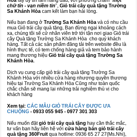
Hòa
lấy uy tín làm hàng đầu, với phương châm "
một
chữ tín - vạn niềm tin
",
Giỏ trái cây
quà tặng
Trường
Sa Khánh Hòa
cam kết làm bạn hài lòng.
Nếu bạn đang ở
Trường Sa Khánh Hòa
và có nhu cầu
mua Giỏ trái cây quà tặng, Bạn đừng ngại khoảng cách
xa, chúng tôi sẽ cử nhân viên trở tới tận nơi giao Giỏ trái
cây Quà tặng Trường Sa Khánh Hòa cho quý khách
hàng. Tất cả các sản phẩm đăng tải trên website đều là
hình thực tế, có tem chống hàng giả và tem bảo hành
mang thương hiệu
Giỏ trái cây quà tặng Trường Sa
Khánh Hòa
.
Dịch vụ cung cấp giỏ trái cây quà tặng Trường Sa
Khánh Hòa với nhiều cửa hàng nhượng quyền thương
hiệu tại Trường Sa Khánh Hòa Cũng như toàn quốc
chắc chắn sẽ mang lại những trải nghiệm thù vị cho
khách hàng
Xem tại:
CÁC MẪU GIỎ TRÁI CÂY ĐƯỢC ƯA
CHUỘNG
- 0933 055 945 - 0977 301 303
Nếu muốn đặt
giỏ trái cây quà tặng
hay cần thắc mắc,
tư vấn bạn hãy liên hệ với
cửa hàng bán
giỏ trái cây
quà tặng
360Fruit
qua hotline: 0936 65 27 27(Ms.Nhi),