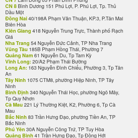
CN 8
Bình Dương 151 Phú Lợi, P. Phú Lợi, Tp. Thủ
Dầu Một
Đồng Nai
40/198A Phạm Văn Thuận, KP.3, P.Tân Mai
Biên Hòa
Kiên Giang
418 Nguyễn Trung Trực, Thành phố Rạch
Giá
Nha Trang
54 Nguyễn Đức Cảnh, TP Nha Trang
Vũng Tàu
185B Phạm Hồng Thái, Phường 7
Quảng Nam
61 Nguyễn Du, Tp Tam Kỳ
Vĩnh Long:
20/A2 Phạm Thái Bường
Long An:
163 Nguyễn Đình Chiểu, Phường 3, Tp Tân
An
Tây Ninh
1075 CTM8, phường Hiệp Ninh, TP Tây
Ninh
Bình Định
340 Nguyễn Thái Học, phường Ngô Mây,
Tp Quy Nhơn
Cà Mau
221 Lý Thường Kiệt, K2, Phường 6, Tp Cà
Mau
Bắc Ninh
83 Trần Hưng Đạo, phường Tiền An, TP
Bắc Ninh
Phú Yên
30A Nguyễn Công Trứ, TP Tuy Hòa
Quảng Bình
41 Trần Hưng Đạo, Tp Đồng Hới