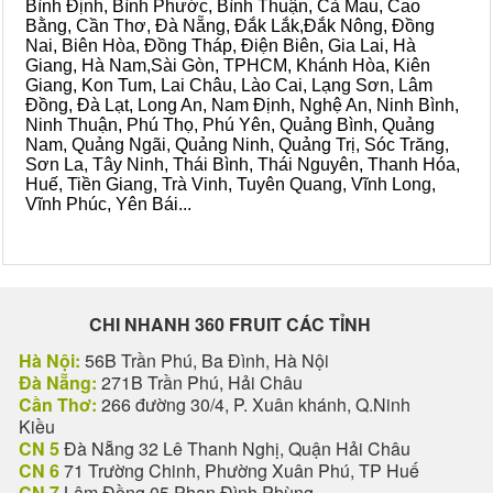
Bình Định, Bình Phước, Bình Thuận, Cà Mau, Cao
Bằng, Cần Thơ, Đà Nẵng, Đắk Lắk,Đắk Nông, Đồng
Nai, Biên Hòa, Đồng Tháp, Điện Biên, Gia Lai, Hà
Giang, Hà Nam,Sài Gòn, TPHCM, Khánh Hòa, Kiên
Giang, Kon Tum, Lai Châu, Lào Cai, Lạng Sơn, Lâm
Đồng, Đà Lạt, Long An, Nam Định, Nghệ An, Ninh Bình,
Ninh Thuận, Phú Thọ, Phú Yên, Quảng Bình, Quảng
Nam, Quảng Ngãi, Quảng Ninh, Quảng Trị, Sóc Trăng,
Sơn La, Tây Ninh, Thái Bình, Thái Nguyên, Thanh Hóa,
Huế, Tiền Giang, Trà Vinh, Tuyên Quang, Vĩnh Long,
Vĩnh Phúc, Yên Bái...
CHI NHANH 360 FRUIT CÁC TỈNH
Hà Nội:
56B Trần Phú, Ba Đình, Hà Nội
Đà Nẵng:
271B Trần Phú, Hải Châu
Cần Thơ:
266 đường 30/4, P. Xuân khánh, Q.Ninh
Kiều
CN 5
Đà Nẵng 32 Lê Thanh Nghị, Quận Hải Châu
CN 6
71 Trường Chinh, Phường Xuân Phú, TP Huế
CN 7
Lâm Đồng 05 Phan Đình Phùng