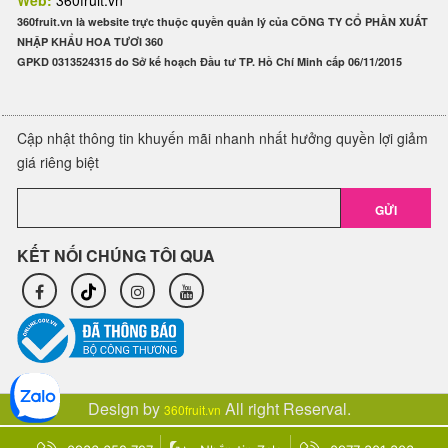
Web:
360fruit.vn
360fruit.vn là website trực thuộc quyền quản lý của CÔNG TY CỔ PHẦN XUẤT
NHẬP KHẨU HOA TƯƠI 360
GPKD 0313524315 do Sở kế hoạch Đầu tư TP. Hồ Chí Minh cấp 06/11/2015
Cập nhật thông tin khuyến mãi nhanh nhất hưởng quyền lợi giảm
giá riêng biệt
GỬI
KẾT NỐI CHÚNG TÔI QUA
Design by
All right Reserval.
360fruit.vn