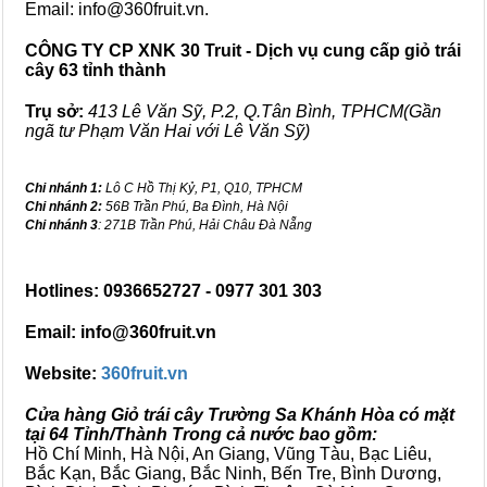
Email: info@360fruit.vn.
CÔNG TY CP XNK 30 Truit - Dịch vụ cung cấp giỏ trái
cây 63 tỉnh thành
Trụ sở:
413 Lê Văn Sỹ, P.2, Q.Tân Bình, TPHCM(Gần
ngã tư Phạm Văn Hai với Lê Văn Sỹ)
Chi nhánh 1:
Lô C Hồ Thị Kỷ, P1, Q10, TPHCM
Chi nhánh 2:
56B Trần Phú, Ba Đình, Hà Nội
Chi nhánh 3
: 271B Trần Phú, Hải Châu Đà Nẵng
Hotlines: 0936652727 - 0977 301 303
Email: info@360fruit.vn
Website:
360fruit.vn
Cửa hàng Giỏ trái cây Trường Sa Khánh Hòa có mặt
tại 64 Tỉnh/Thành Trong cả nước bao gồm:
Hồ Chí Minh, Hà Nội, An Giang, Vũng Tàu, Bạc Liêu,
Bắc Kạn, Bắc Giang, Bắc Ninh, Bến Tre, Bình Dương,