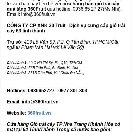
tư vấn bạn hãy liên hệ với
cửa hàng bán
giỏ trái cây
quà tặng
360Fruit
qua hotline: 0936 65 27 27(Ms.Nhi),
Email: info@360fruit.vn.
CÔNG TY CP XNK 30 Truit - Dịch vụ cung cấp giỏ trái
cây 63 tỉnh thành
Trụ sở:
413 Lê Văn Sỹ, P.2, Q.Tân Bình, TPHCM(Gần
ngã tư Phạm Văn Hai với Lê Văn Sỹ)
Chi nhánh 1:
Lô C Hồ Thị Kỷ, P1, Q10, TPHCM
Chi nhánh 2:
56B Trần Phú, Ba Đình, Hà Nội
Chi nhánh 3
: 271B Trần Phú, Hải Châu Đà Nẵng
Hotlines: 0936652727 - 0977 301 303
Email: info@360fruit.vn
Website:
360fruit.vn
Cửa hàng Giỏ trái cây TP Nha Trang Khánh Hòa có
mặt tại 64 Tỉnh/Thành Trong cả nước bao gồm: