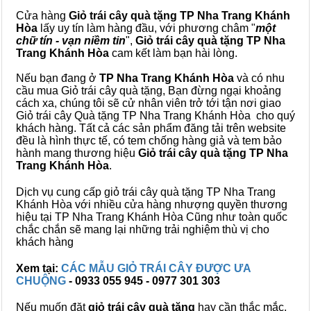
Cửa hàng
Giỏ trái cây quà tặng TP Nha Trang Khánh
Hòa
lấy uy tín làm hàng đầu, với phương châm "
một
chữ tín - vạn niềm tin
",
Giỏ trái cây
quà tặng
TP Nha
Trang Khánh Hòa
cam kết làm bạn hài lòng.
Nếu bạn đang ở
TP Nha Trang Khánh Hòa
và có nhu
cầu mua Giỏ trái cây quà tặng, Bạn đừng ngại khoảng
cách xa, chúng tôi sẽ cử nhân viên trở tới tận nơi giao
Giỏ trái cây Quà tặng TP Nha Trang Khánh Hòa cho quý
khách hàng. Tất cả các sản phẩm đăng tải trên website
đều là hình thực tế, có tem chống hàng giả và tem bảo
hành mang thương hiệu
Giỏ trái cây quà tặng TP Nha
Trang Khánh Hòa
.
Dịch vụ cung cấp giỏ trái cây quà tặng TP Nha Trang
Khánh Hòa với nhiều cửa hàng nhượng quyền thương
hiệu tại TP Nha Trang Khánh Hòa Cũng như toàn quốc
chắc chắn sẽ mang lại những trải nghiệm thù vị cho
khách hàng
Xem tại:
CÁC MẪU GIỎ TRÁI CÂY ĐƯỢC ƯA
CHUỘNG
- 0933 055 945 - 0977 301 303
Nếu muốn đặt
giỏ trái cây quà tặng
hay cần thắc mắc,