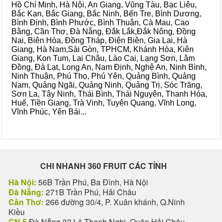
Hồ Chí Minh, Hà Nội, An Giang, Vũng Tàu, Bạc Liêu,
Bắc Kạn, Bắc Giang, Bắc Ninh, Bến Tre, Bình Dương,
Bình Định, Bình Phước, Bình Thuận, Cà Mau, Cao
Bằng, Cần Thơ, Đà Nẵng, Đắk Lắk,Đắk Nông, Đồng
Nai, Biên Hòa, Đồng Tháp, Điện Biên, Gia Lai, Hà
Giang, Hà Nam,Sài Gòn, TPHCM, Khánh Hòa, Kiên
Giang, Kon Tum, Lai Châu, Lào Cai, Lạng Sơn, Lâm
Đồng, Đà Lạt, Long An, Nam Định, Nghệ An, Ninh Bình,
Ninh Thuận, Phú Thọ, Phú Yên, Quảng Bình, Quảng
Nam, Quảng Ngãi, Quảng Ninh, Quảng Trị, Sóc Trăng,
Sơn La, Tây Ninh, Thái Bình, Thái Nguyên, Thanh Hóa,
Huế, Tiền Giang, Trà Vinh, Tuyên Quang, Vĩnh Long,
Vĩnh Phúc, Yên Bái...
CHI NHANH 360 FRUIT CÁC TỈNH
Hà Nội:
56B Trần Phú, Ba Đình, Hà Nội
Đà Nẵng:
271B Trần Phú, Hải Châu
Cần Thơ:
266 đường 30/4, P. Xuân khánh, Q.Ninh
Kiều
CN 5
Đà Nẵng 32 Lê Thanh Nghị, Quận Hải Châu