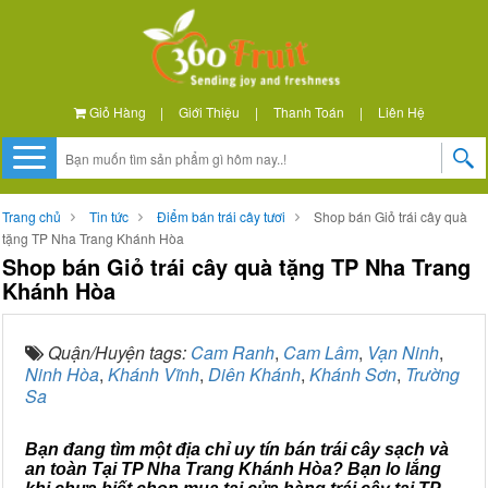
Giỏ Hàng
|
Giới Thiệu
|
Thanh Toán
|
Liên Hệ
Trang chủ
Tin tức
Điểm bán trái cây tươi
Shop bán Giỏ trái cây quà
tặng TP Nha Trang Khánh Hòa
Shop bán Giỏ trái cây quà tặng TP Nha Trang
Khánh Hòa
Quận/Huyện tags:
Cam Ranh
,
Cam Lâm
,
Vạn Ninh
,
Ninh Hòa
,
Khánh Vĩnh
,
Diên Khánh
,
Khánh Sơn
,
Trường
Sa
Bạn đang tìm một địa chỉ uy tín bán trái cây sạch và
an toàn Tại TP Nha Trang Khánh Hòa? Bạn lo lắng