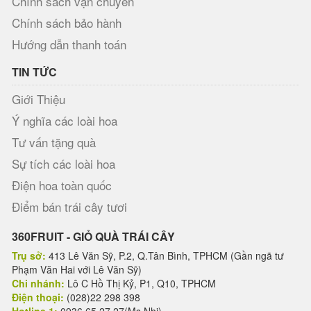
Chính sách vận chuyển
Chính sách bảo hành
Hướng dẫn thanh toán
TIN TỨC
Giới Thiệu
Ý nghĩa các loài hoa
Tư vấn tặng quà
Sự tích các loài hoa
Điện hoa toàn quốc
Điểm bán trái cây tươi
360FRUIT - GIỎ QUÀ TRÁI CÂY
Trụ sở:
413 Lê Văn Sỹ, P.2, Q.Tân Bình, TPHCM (Gần ngã tư
Phạm Văn Hai với Lê Văn Sỹ)
Chi nhánh:
Lô C Hồ Thị Kỷ, P1, Q10, TPHCM
Điện thoại:
(028)22 298 398