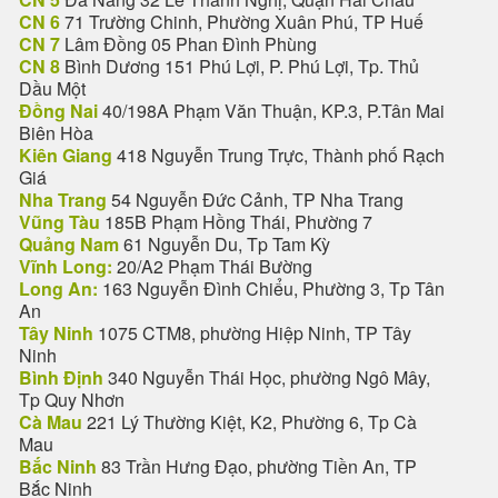
CN 6
71 Trường Chinh, Phường Xuân Phú, TP Huế
CN 7
Lâm Đồng 05 Phan Đình Phùng
CN 8
Bình Dương 151 Phú Lợi, P. Phú Lợi, Tp. Thủ
Dầu Một
Đồng Nai
40/198A Phạm Văn Thuận, KP.3, P.Tân Mai
Biên Hòa
Kiên Giang
418 Nguyễn Trung Trực, Thành phố Rạch
Giá
Nha Trang
54 Nguyễn Đức Cảnh, TP Nha Trang
Vũng Tàu
185B Phạm Hồng Thái, Phường 7
Quảng Nam
61 Nguyễn Du, Tp Tam Kỳ
Vĩnh Long:
20/A2 Phạm Thái Bường
Long An:
163 Nguyễn Đình Chiểu, Phường 3, Tp Tân
An
Tây Ninh
1075 CTM8, phường Hiệp Ninh, TP Tây
Ninh
Bình Định
340 Nguyễn Thái Học, phường Ngô Mây,
Tp Quy Nhơn
Cà Mau
221 Lý Thường Kiệt, K2, Phường 6, Tp Cà
Mau
Bắc Ninh
83 Trần Hưng Đạo, phường Tiền An, TP
Bắc Ninh