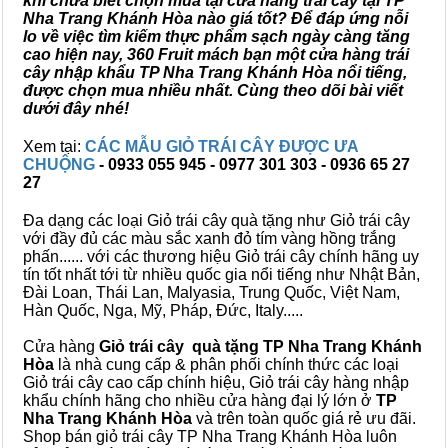
khi chưa biết chọn mua tại cửa hàng trái cây tại TP
Nha Trang Khánh Hòa nào giá tốt? Để đáp ứng nỗi
lo về việc tìm kiếm thực phẩm sạch ngày càng tăng
cao hiện nay, 360 Fruit mách bạn một cửa hàng trái
cây nhập khẩu TP Nha Trang Khánh Hòa nổi tiếng,
được chọn mua nhiều nhất. Cùng theo dõi bài viết
dưới đây nhé!
Xem tại:
CÁC MẪU GIỎ TRÁI CÂY ĐƯỢC ƯA
CHUỘNG
- 0933 055 945 - 0977 301 303 - 0936 65 27
27
Đa dạng các loại Giỏ trái cây quà tặng như Giỏ trái cây
với đầy đủ các màu sắc xanh đỏ tím vàng hồng trắng
phấn...... với các thương hiệu Giỏ trái cây chính hãng uy
tín tốt nhất tới từ nhiều quốc gia nổi tiếng như Nhật Bản,
Đài Loan, Thái Lan, Malyasia, Trung Quốc, Việt Nam,
Hàn Quốc, Nga, Mỹ, Pháp, Đức, Italy.....
Cửa hàng
Giỏ trái cây quà tặng TP Nha Trang Khánh
Hòa
là nhà cung cấp & phân phối chính thức các loại
Giỏ trái cây cao cấp chính hiệu, Giỏ trái cây hàng nhập
khẩu chính hãng cho nhiều cửa hàng đại lý lớn ở
TP
Nha Trang Khánh Hòa
và trên toàn quốc giá rẻ ưu đãi.
Shop bán giỏ trái cây TP Nha Trang Khánh Hòa luôn