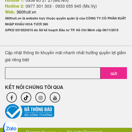
Hotline 1:
0936 65 27 27(Ms.Nhi)
Hotline 2:
0977 301 303 - 0933 055 945 (Ms.Vy)
Web:
360fruit.vn
360fruit.vn là website trực thuộc quyền quản lý của CÔNG TY CỔ PHẦN XUẤT
NHẬP KHẨU HOA TƯƠI 360
GPKD 0313524315 do Sở kế hoạch Đầu tư TP. Hồ Chí Minh cấp 06/11/2015
Cập nhật thông tin khuyến mãi nhanh nhất hưởng quyền lợi giảm
giá riêng biệt
GỬI
KẾT NỐI CHÚNG TÔI QUA