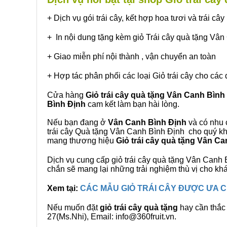
+ Dịch vụ gói trái cây, kết hợp hoa tươi và trái c
+ In nội dung tặng kèm giỏ Trái cây quà tặng Vâ
+ Giao miễn phí nội thành , vận chuyển an toàn
+ Hợp tác phân phối các loại Giỏ trái cây cho các 
Cửa hàng
Giỏ trái cây quà tặng Vân Canh Bình
Bình Định
cam kết làm bạn hài lòng.
Nếu bạn đang ở
Vân Canh Bình Định
và có nhu c
trái cây Quà tặng Vân Canh Bình Định cho quý khá
mang thương hiệu
Giỏ trái cây quà tặng Vân C
Dịch vụ cung cấp giỏ trái cây quà tặng Vân Can
chắn sẽ mang lại những trải nghiệm thù vị cho kh
Xem tại:
CÁC MẪU GIỎ TRÁI CÂY ĐƯỢC ƯA
Nếu muốn đặt
giỏ trái cây quà tặng
hay cần thắc 
27(Ms.Nhi), Email: info@360fruit.vn.