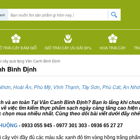
anh
Ỏ TRÁI CÂY ĐÁM GIỖ
GIỎ TRÁI CÂY ƯU ĐÃI 30%
HOA TRÁI CÂY
TRÁ
ái cây quà tặng Vân Canh Bình Định
nh Bình Định
Nhơn
,
Hoài Ân
,
Phù Mỹ
,
Vĩnh Thạnh
,
Tây Sơn
,
Phù Cát
,
An Nhơ
ạch và an toàn Tại Vân Canh Bình Định? Bạn lo lắng khi chưa
 về việc tìm kiếm thực phẩm sạch ngày càng tăng cao hiện 
 chọn mua nhiều nhất. Cùng theo dõi bài viết dưới đây nhé
CHUỘNG
- 0933 055 945 - 0977 301 303 - 0936 65 27 27
i cây với đầy đủ các màu sắc xanh đỏ tím vàng hồng trắng phấn..