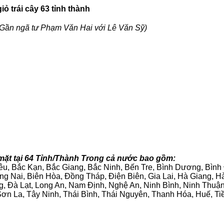
ỏ trái cây 63 tỉnh thành
Gần ngã tư Phạm Văn Hai với Lê Văn Sỹ)
mặt tại 64 Tỉnh/Thành Trong cả nước bao gồm:
iêu, Bắc Kạn, Bắc Giang, Bắc Ninh, Bến Tre, Bình Dương, Bìn
g Nai, Biên Hòa, Đồng Tháp, Điện Biên, Gia Lai, Hà Giang,
g, Đà Lạt, Long An, Nam Định, Nghệ An, Ninh Bình, Ninh Thuậ
ơn La, Tây Ninh, Thái Bình, Thái Nguyên, Thanh Hóa, Huế, Ti