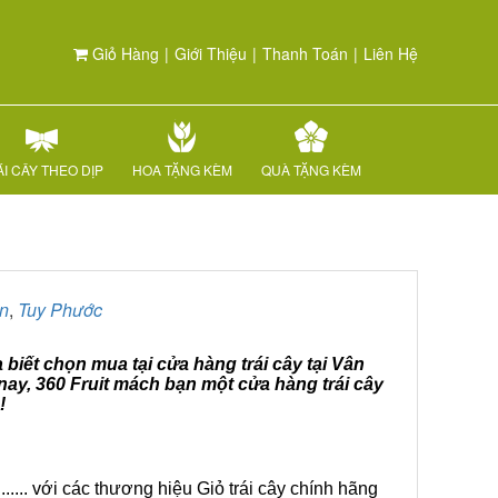
Giỏ Hàng
|
Giới Thiệu
|
Thanh Toán
|
Liên Hệ
I CÂY THEO DỊP
HOA TẶNG KÈM
QUÀ TẶNG KÈM
n
,
Tuy Phước
 biết chọn mua tại cửa hàng trái cây tại Vân
nay, 360 Fruit mách bạn một cửa hàng trái cây
!
.... với các thương hiệu Giỏ trái cây chính hãng