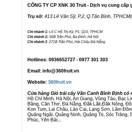
CÔNG TY CP XNK 30 Truit - Dịch vụ cung cấp gi
Trụ sở:
413 Lê Văn Sỹ, P.2, Q.Tân Bình, TPHCM(
Chi nhánh 1:
Lô C Hồ Thị Kỷ, P1, Q10, TPHCM
Chi nhánh 2:
56B Trần Phú, Ba Đình, Hà Nội
Chi nhánh 3
: 271B Trần Phú, Hải Châu Đà Nẵng
Hotlines: 0936652727 - 0977 301 303
Email: info@360fruit.vn
Website:
360fruit.vn
Cửa hàng Giỏ trái cây Vân Canh Bình Định có 
Hồ Chí Minh, Hà Nội, An Giang, Vũng Tàu, Bạc L
Bằng, Cần Thơ, Đà Nẵng, Đắk Lắk,Đắk Nông, Đồn
Kon Tum, Lai Châu, Lào Cai, Lạng Sơn, Lâm Đồn
Quảng Ngãi, Quảng Ninh, Quảng Trị, Sóc Trăng, S
Phúc, Yên Bái...