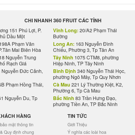
CHI NHANH 360 FRUIT CÁC TỈNH
ng 151 Phú Lợi, P.
Vĩnh Long:
20/A2 Phạm Thái
Thủ Dầu Một
Bường
198A Phạm Văn
Long An:
163 Nguyễn Đình
P.Tân Mai Biên Hòa
Chiểu, Phường 3, Tp Tân An
18 Nguyễn Trung
Tây Ninh
1075 CTM8, phường
phố Rạch Giá
Hiệp Ninh, TP Tây Ninh
 Nguyễn Đức Cảnh,
Bình Định
340 Nguyễn Thái Học,
phường Ngô Mây, Tp Quy Nhơn
B Phạm Hồng Thái,
Cà Mau
221 Lý Thường Kiệt, K2,
Phường 6, Tp Cà Mau
1 Nguyễn Du, Tp
Bắc Ninh
83 Trần Hưng Đạo,
phường Tiền An, TP Bắc Ninh
KHÁCH HÀNG
TIN TỨC
bảo mật thông tin
Giới Thiệu
 & Quy định chung
Ý nghĩa các loài hoa