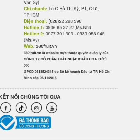
Văn Sỹ)
Chi nhánh:
Lô C Hồ Thị Kỷ, P1, Q10,
TPHCM
Điện thoại:
(028)22 298 398
Hotline 1:
0936 65 27 27(Ms.Nhi)
Hotline 2:
0977 301 303 - 0933 055 945
(Ms.Vy)
Web:
360fruit.vn
360fruit.vn là website trực thuộc quyền quản lý của
CÔNG TY CỔ PHẦN XUẤT NHẬP KHẨU HOA TƯƠI
360
GPKD 0313524315 do Sở kế hoạch Đầu tư TP. Hồ Chí
Minh cấp 06/11/2015
KẾT NỐI CHÚNG TÔI QUA