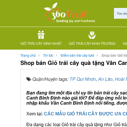
Tìm nh
GIỎ TRÁI CÂY SINH NHẬT
GIỎ TRÁI CÂY KHAI TRƯƠNG
GI
Trang chủ
Tin tức
Điểm bán trái cây tươi
Shop bán Giỏ tr
Shop bán Giỏ trái cây quà tặng Vân Ca
Quận/Huyện tags:
TP Qui Nhơn
,
An Lão
,
Hoài 
Bạn đang tìm một địa chỉ uy tín bán trái cây s
Canh Bình Định nào giá tốt? Để đáp ứng nỗi lo
nhập khẩu Vân Canh Bình Định nổi tiếng, được
Xem tại:
CÁC MẪU GIỎ TRÁI CÂY ĐƯỢC ƯA 
Đa dạng các loại Giỏ trái cây quà tặng như Giỏ trá