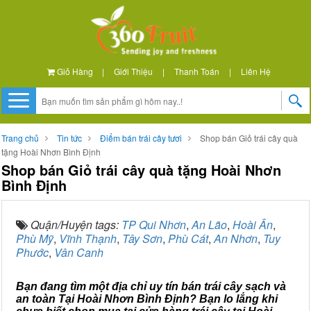
Giỏ Hàng
|
Giới Thiệu
|
Thanh Toán
|
Liên Hệ
Trang chủ
Tin tức
Điểm bán trái cây tươi
Shop bán Giỏ trái cây quà
tặng Hoài Nhơn Bình Định
Shop bán Giỏ trái cây quà tặng Hoài Nhơn
Bình Định
Quận/Huyện tags:
TP Qui Nhơn
,
An Lão
,
Hoài Ân
,
Phù Mỹ
,
Vĩnh Thạnh
,
Tây Sơn
,
Phù Cát
,
An Nhơn
,
Tuy
Phước
,
Vân Canh
Bạn đang tìm một địa chỉ uy tín bán trái cây sạch và
an toàn Tại Hoài Nhơn Bình Định? Bạn lo lắng khi