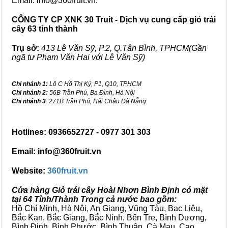
Email: info@360fruit.vn.
CÔNG TY CP XNK 30 Truit - Dịch vụ cung cấp giỏ trái
cây 63 tỉnh thành
Trụ sở:
413 Lê Văn Sỹ, P.2, Q.Tân Bình, TPHCM(Gần
ngã tư Phạm Văn Hai với Lê Văn Sỹ)
Chi nhánh 1:
Lô C Hồ Thị Kỷ, P1, Q10, TPHCM
Chi nhánh 2:
56B Trần Phú, Ba Đình, Hà Nội
Chi nhánh 3
: 271B Trần Phú, Hải Châu Đà Nẵng
Hotlines: 0936652727 - 0977 301 303
Email: info@360fruit.vn
Website:
360fruit.vn
Cửa hàng Giỏ trái cây Hoài Nhơn Bình Định có mặt
tại 64 Tỉnh/Thành Trong cả nước bao gồm:
Hồ Chí Minh, Hà Nội, An Giang, Vũng Tàu, Bạc Liêu,
Bắc Kạn, Bắc Giang, Bắc Ninh, Bến Tre, Bình Dương,
Bình Định, Bình Phước, Bình Thuận, Cà Mau, Cao