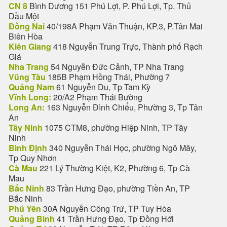
CN 8
Bình Dương 151 Phú Lợi, P. Phú Lợi, Tp. Thủ
Dầu Một
Đồng Nai
40/198A Phạm Văn Thuận, KP.3, P.Tân Mai
Biên Hòa
Kiên Giang
418 Nguyễn Trung Trực, Thành phố Rạch
Giá
Nha Trang
54 Nguyễn Đức Cảnh, TP Nha Trang
Vũng Tàu
185B Phạm Hồng Thái, Phường 7
Quảng Nam
61 Nguyễn Du, Tp Tam Kỳ
Vĩnh Long:
20/A2 Phạm Thái Bường
Long An:
163 Nguyễn Đình Chiểu, Phường 3, Tp Tân
An
Tây Ninh
1075 CTM8, phường Hiệp Ninh, TP Tây
Ninh
Bình Định
340 Nguyễn Thái Học, phường Ngô Mây,
Tp Quy Nhơn
Cà Mau
221 Lý Thường Kiệt, K2, Phường 6, Tp Cà
Mau
Bắc Ninh
83 Trần Hưng Đạo, phường Tiền An, TP
Bắc Ninh
Phú Yên
30A Nguyễn Công Trứ, TP Tuy Hòa
Quảng Bình
41 Trần Hưng Đạo, Tp Đồng Hới