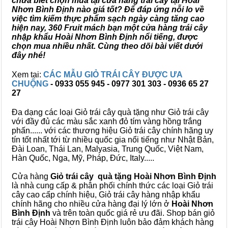
chưa biết chọn mua tại cửa hàng trái cây tại Hoài
Nhơn Bình Định nào giá tốt? Để đáp ứng nỗi lo về
việc tìm kiếm thực phẩm sạch ngày càng tăng cao
hiện nay, 360 Fruit mách bạn một cửa hàng trái cây
nhập khẩu Hoài Nhơn Bình Định nổi tiếng, được
chọn mua nhiều nhất. Cùng theo dõi bài viết dưới
đây nhé!
Xem tại:
CÁC MẪU GIỎ TRÁI CÂY ĐƯỢC ƯA
CHUỘNG
- 0933 055 945 - 0977 301 303 - 0936 65 27
27
Đa dạng các loại Giỏ trái cây quà tặng như Giỏ trái cây
với đầy đủ các màu sắc xanh đỏ tím vàng hồng trắng
phấn...... với các thương hiệu Giỏ trái cây chính hãng uy
tín tốt nhất tới từ nhiều quốc gia nổi tiếng như Nhật Bản,
Đài Loan, Thái Lan, Malyasia, Trung Quốc, Việt Nam,
Hàn Quốc, Nga, Mỹ, Pháp, Đức, Italy.....
Cửa hàng
Giỏ trái cây quà tặng Hoài Nhơn Bình Định
là nhà cung cấp & phân phối chính thức các loại Giỏ trái
cây cao cấp chính hiệu, Giỏ trái cây hàng nhập khẩu
chính hãng cho nhiều cửa hàng đại lý lớn ở
Hoài Nhơn
Bình Định
và trên toàn quốc giá rẻ ưu đãi. Shop bán giỏ
trái cây Hoài Nhơn Bình Định luôn bảo đảm khách hàng