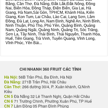
Bằng, Cần Thơ, Đà Nẵng, Đắk Lắk,Đắk Nông, Đồng
Nai, Biên Hòa, Đồng Tháp, Điện Biên, Gia Lai, Hà
Giang, Hà Nam,Sài Gòn, TPHCM, Khánh Hòa, Kiên
Giang, Kon Tum, Lai Châu, Lào Cai, Lạng Sơn, Lâm
Đồng, Đà Lạt, Long An, Nam Định, Nghệ An, Ninh Bình,
Ninh Thuận, Phú Thọ, Phú Yên, Quảng Bình, Quảng
Nam, Quảng Ngãi, Quảng Ninh, Quảng Trị, Sóc Trăng,
Sơn La, Tây Ninh, Thái Bình, Thái Nguyên, Thanh Hóa,
Huế, Tiền Giang, Trà Vinh, Tuyên Quang, Vĩnh Long,
Vĩnh Phúc, Yên Bái...
CHI NHANH 360 FRUIT CÁC TỈNH
Hà Nội:
56B Trần Phú, Ba Đình, Hà Nội
Đà Nẵng:
271B Trần Phú, Hải Châu
Cần Thơ:
266 đường 30/4, P. Xuân khánh, Q.Ninh
Kiều
CN 5
Đà Nẵng 32 Lê Thanh Nghị, Quận Hải Châu
CN 6
71 Trường Chinh, Phường Xuân Phú, TP Huế
CN 7
Lâm Đồng 05 Phan Đình Phùng