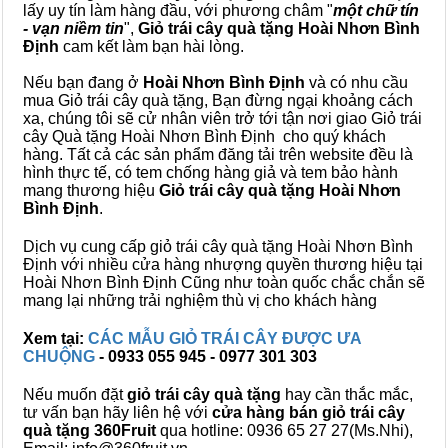
lấy uy tín làm hàng đầu, với phương châm "
một chữ tín
- vạn niềm tin
",
Giỏ trái cây
quà tặng
Hoài Nhơn Bình
Định
cam kết làm bạn hài lòng.
Nếu bạn đang ở
Hoài Nhơn Bình Định
và có nhu cầu
mua Giỏ trái cây quà tặng, Bạn đừng ngại khoảng cách
xa, chúng tôi sẽ cử nhân viên trở tới tận nơi giao Giỏ trái
cây Quà tặng Hoài Nhơn Bình Định cho quý khách
hàng. Tất cả các sản phẩm đăng tải trên website đều là
hình thực tế, có tem chống hàng giả và tem bảo hành
mang thương hiệu
Giỏ trái cây quà tặng Hoài Nhơn
Bình Định
.
Dịch vụ cung cấp giỏ trái cây quà tặng Hoài Nhơn Bình
Định với nhiều cửa hàng nhượng quyền thương hiệu tại
Hoài Nhơn Bình Định Cũng như toàn quốc chắc chắn sẽ
mang lại những trải nghiệm thù vị cho khách hàng
Xem tại:
CÁC MẪU GIỎ TRÁI CÂY ĐƯỢC ƯA
CHUỘNG
- 0933 055 945 - 0977 301 303
Nếu muốn đặt
giỏ trái cây quà tặng
hay cần thắc mắc,
tư vấn bạn hãy liên hệ với
cửa hàng bán
giỏ trái cây
quà tặng
360Fruit
qua hotline: 0936 65 27 27(Ms.Nhi),