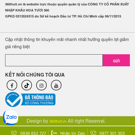
360fruit.vn là website trực thuộc quyền quản lý của CÔNG TY CỔ PHẦN XUẤT
NHẬP KHẨU HOA TƯƠI 360
GPKD 0313524315 do Sở kế hoạch Đầu tư TP. Hồ Chí Minh cấp 06/11/2015
Cập nhật thông tin khuyến mãi nhanh nhất hưởng quyền lợi giảm
giá riêng biệt
GỬI
KẾT NỐI CHÚNG TÔI QUA
Design by
All right Reserval.
360fruit.vn
0936 652 727
Nhắn tin Zalo
0977 301 303