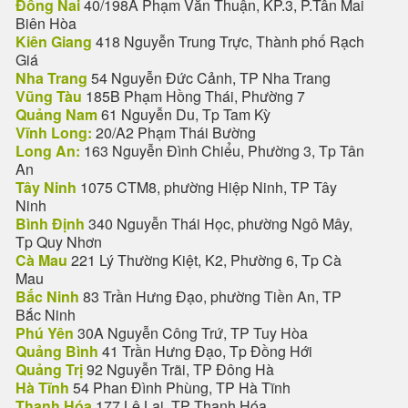
Đồng Nai
40/198A Phạm Văn Thuận, KP.3, P.Tân Mai
Biên Hòa
Kiên Giang
418 Nguyễn Trung Trực, Thành phố Rạch
Giá
Nha Trang
54 Nguyễn Đức Cảnh, TP Nha Trang
Vũng Tàu
185B Phạm Hồng Thái, Phường 7
Quảng Nam
61 Nguyễn Du, Tp Tam Kỳ
Vĩnh Long:
20/A2 Phạm Thái Bường
Long An:
163 Nguyễn Đình Chiểu, Phường 3, Tp Tân
An
Tây Ninh
1075 CTM8, phường Hiệp Ninh, TP Tây
Ninh
Bình Định
340 Nguyễn Thái Học, phường Ngô Mây,
Tp Quy Nhơn
Cà Mau
221 Lý Thường Kiệt, K2, Phường 6, Tp Cà
Mau
Bắc Ninh
83 Trần Hưng Đạo, phường Tiền An, TP
Bắc Ninh
Phú Yên
30A Nguyễn Công Trứ, TP Tuy Hòa
Quảng Bình
41 Trần Hưng Đạo, Tp Đồng Hới
Quảng Trị
92 Nguyễn Trãi, TP Đông Hà
Hà Tĩnh
54 Phan Đình Phùng, TP Hà Tĩnh
Thanh Hóa
177 Lê Lai, TP Thanh Hóa