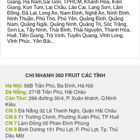
Giang, Hà Nam,Sài Gòn, TPHCM, Khánh Hòa, Kiên
Giang, Kon Tum, Lai Châu, Lào Cai, Lạng Sơn, Lâm
Đồng, Đà Lạt, Long An, Nam Định, Nghệ An, Ninh Bình,
Ninh Thuận, Phú Thọ, Phú Yên, Quảng Bình, Quảng
Nam, Quảng Ngãi, Quảng Ninh, Quảng Trị, Sóc Trăng,
Sơn La, Tây Ninh, Thái Bình, Thái Nguyên, Thanh Hóa,
Huế, Tiền Giang, Trà Vinh, Tuyên Quang, Vĩnh Long,
Vĩnh Phúc, Yên Bái...
CHI NHANH 360 FRUIT CÁC TỈNH
Hà Nội:
56B Trần Phú, Ba Đình, Hà Nội
Đà Nẵng:
271B Trần Phú, Hải Châu
Cần Thơ:
266 đường 30/4, P. Xuân khánh, Q.Ninh
Kiều
CN 5
Đà Nẵng 32 Lê Thanh Nghị, Quận Hải Châu
CN 6
71 Trường Chinh, Phường Xuân Phú, TP Huế
CN 7
Lâm Đồng 05 Phan Đình Phùng
CN 8
Bình Dương 151 Phú Lợi, P. Phú Lợi, Tp. Thủ
Dầu Một