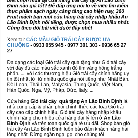
biết chọn mua tại cửa hàng trái cây tại An Lão Bình
Định nào giá tốt? Để đáp ứng nỗi lo về việc tìm kiếm
thực phẩm sạch ngày càng tăng cao hiện nay, 360
Fruit mách bạn một cửa hàng trái cây nhập khẩu An
Lão Bình Định nổi tiếng, được chọn mua nhiều nhất.
Cùng theo dõi bài viết dưới đây nhé!
Xem tại:
CÁC MẪU GIỎ TRÁI CÂY ĐƯỢC ƯA
CHUỘNG
- 0933 055 945 - 0977 301 303 - 0936 65 27
27
Đa dạng các loại Giỏ trái cây quà tặng như Giỏ trái cây
với đầy đủ các màu sắc xanh đỏ tím vàng hồng trắng
phấn...... với các thương hiệu Giỏ trái cây chính hãng uy
tín tốt nhất tới từ nhiều quốc gia nổi tiếng như Nhật Bản,
Đài Loan, Thái Lan, Malyasia, Trung Quốc, Việt Nam,
Hàn Quốc, Nga, Mỹ, Pháp, Đức, Italy.....
Cửa hàng
Giỏ trái cây quà tặng An Lão Bình Định
là
nhà cung cấp & phân phối chính thức các loại Giỏ trái
cây cao cấp chính hiệu, Giỏ trái cây hàng nhập khẩu
chính hãng cho nhiều cửa hàng đại lý lớn ở
An Lão
Bình Định
và trên toàn quốc giá rẻ ưu đãi. Shop bán giỏ
trái cây An Lão Bình Định luôn bảo đảm khách hàng hài
lòng nhất. Đừng ngần ngại gọi cho chúng tôi