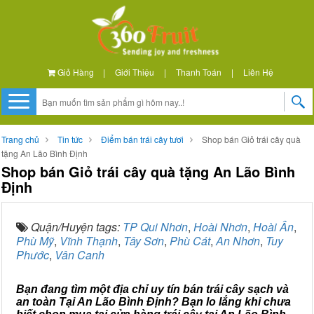
Giỏ Hàng
|
Giới Thiệu
|
Thanh Toán
|
Liên Hệ
Trang chủ
Tin tức
Điểm bán trái cây tươi
Shop bán Giỏ trái cây quà
tặng An Lão Bình Định
Shop bán Giỏ trái cây quà tặng An Lão Bình
Định
Quận/Huyện tags:
TP Qui Nhơn
,
Hoài Nhơn
,
Hoài Ân
,
Phù Mỹ
,
Vĩnh Thạnh
,
Tây Sơn
,
Phù Cát
,
An Nhơn
,
Tuy
Phước
,
Vân Canh
Bạn đang tìm một địa chỉ uy tín bán trái cây sạch và
an toàn Tại An Lão Bình Định? Bạn lo lắng khi chưa