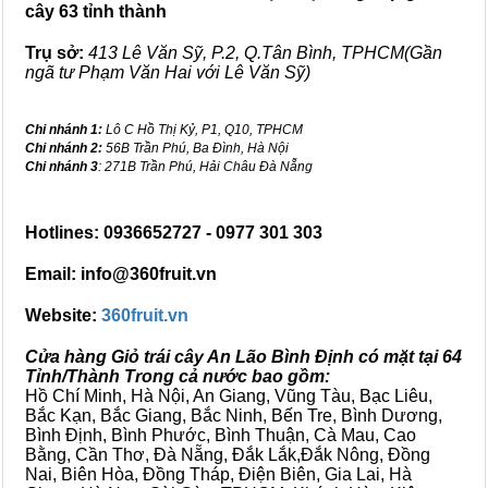
cây 63 tỉnh thành
Trụ sở:
413 Lê Văn Sỹ, P.2, Q.Tân Bình, TPHCM(Gần
ngã tư Phạm Văn Hai với Lê Văn Sỹ)
Chi nhánh 1:
Lô C Hồ Thị Kỷ, P1, Q10, TPHCM
Chi nhánh 2:
56B Trần Phú, Ba Đình, Hà Nội
Chi nhánh 3
: 271B Trần Phú, Hải Châu Đà Nẵng
Hotlines: 0936652727 - 0977 301 303
Email: info@360fruit.vn
Website:
360fruit.vn
Cửa hàng Giỏ trái cây An Lão Bình Định có mặt tại 64
Tỉnh/Thành Trong cả nước bao gồm:
Hồ Chí Minh, Hà Nội, An Giang, Vũng Tàu, Bạc Liêu,
Bắc Kạn, Bắc Giang, Bắc Ninh, Bến Tre, Bình Dương,
Bình Định, Bình Phước, Bình Thuận, Cà Mau, Cao
Bằng, Cần Thơ, Đà Nẵng, Đắk Lắk,Đắk Nông, Đồng
Nai, Biên Hòa, Đồng Tháp, Điện Biên, Gia Lai, Hà