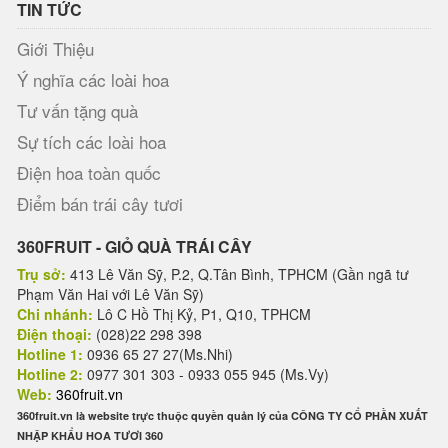
TIN TỨC
Giới Thiệu
Ý nghĩa các loài hoa
Tư vấn tặng quà
Sự tích các loài hoa
Điện hoa toàn quốc
Điểm bán trái cây tươi
360FRUIT - GIỎ QUÀ TRÁI CÂY
Trụ sở:
413 Lê Văn Sỹ, P.2, Q.Tân Bình, TPHCM (Gần ngã tư
Phạm Văn Hai với Lê Văn Sỹ)
Chi nhánh:
Lô C Hồ Thị Kỷ, P1, Q10, TPHCM
Điện thoại:
(028)22 298 398
Hotline 1:
0936 65 27 27(Ms.Nhi)
Hotline 2:
0977 301 303 - 0933 055 945 (Ms.Vy)
Web:
360fruit.vn
360fruit.vn là website trực thuộc quyền quản lý của CÔNG TY CỔ PHẦN XUẤT
NHẬP KHẨU HOA TƯƠI 360