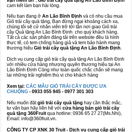
vạn niềm tin
",
Giỏ trái cây
quà tặng
An Lão Bình Định
cam kết làm bạn hài lòng.
Nếu bạn đang ở
An Lão Bình Định
và có nhu cầu mua
Giỏ trái cây quà tặng, Bạn đừng ngại khoảng cách xa,
chúng tôi sẽ cử nhân viên trở tới tận nơi giao Giỏ trái
cây Quà tặng An Lão Bình Định cho quý khách hàng.
Tất cả các sản phẩm đăng tải trên website đều là hình
thực tế, có tem chống hàng giả và tem bảo hành mang
thương hiệu
Giỏ trái cây quà tặng An Lão Bình Định
.
Dịch vụ cung cấp giỏ trái cây quà tặng An Lão Bình Định
với nhiều cửa hàng nhượng quyền thương hiệu tại An
Lão Bình Định Cũng như toàn quốc chắc chắn sẽ mang
lại những trải nghiệm thù vị cho khách hàng
Xem tại:
CÁC MẪU GIỎ TRÁI CÂY ĐƯỢC ƯA
CHUỘNG
- 0933 055 945 - 0977 301 303
Nếu muốn đặt
giỏ trái cây quà tặng
hay cần thắc mắc,
tư vấn bạn hãy liên hệ với
cửa hàng bán
giỏ trái cây
quà tặng
360Fruit
qua hotline: 0936 65 27 27(Ms.Nhi),
Email: info@360fruit.vn.
CÔNG TY CP XNK 30 Truit - Dịch vụ cung cấp giỏ trái