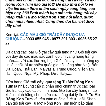
chưa biết chọn mua tại cửa hàng trái cây tại Tu Mơ
Rông Kon Tum nào giá tốt? Để đáp ứng nỗi lo về
việc tìm kiếm thực phẩm sạch ngày càng tăng cao
hiện nay, 360 Fruit mách bạn một cửa hàng trái cây
nhập khẩu Tu Mơ Rông Kon Tum nổi tiếng, được
chọn mua nhiều nhất. Cùng theo dõi bài viết dưới
đây nhé!
Xem tại:
CÁC MẪU GIỎ TRÁI CÂY ĐƯỢC ƯA
CHUỘNG
- 0933 055 945 - 0977 301 303 - 0936 65 27
27
Đa dạng các loại Giỏ trái cây quà tặng như Giỏ trái cây
với đầy đủ các màu sắc xanh đỏ tím vàng hồng trắng
phấn...... với các thương hiệu Giỏ trái cây chính hãng uy
tín tốt nhất tới từ nhiều quốc gia nổi tiếng như Nhật Bản,
Đài Loan, Thái Lan, Malyasia, Trung Quốc, Việt Nam,
Hàn Quốc, Nga, Mỹ, Pháp, Đức, Italy.....
Cửa hàng
Giỏ trái cây quà tặng Tu Mơ Rông Kon
Tum
là nhà cung cấp & phân phối chính thức các loại
Giỏ trái cây cao cấp chính hiệu, Giỏ trái cây hàng nhập
khẩu chính hãng cho nhiều cửa hàng đại lý lớn ở
Tu Mơ
Rông Kon Tum
và trên toàn quốc giá rẻ ưu đãi. Shop
bán giỏ trái cây Tu Mơ Rông Kon Tum luôn bảo đảm