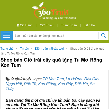
Giỏ Hàng
|
Giới Thiệu
|
Thanh Toán
|
Liên Hệ
Trang chủ
Tin tức
Điểm bán trái cây tươi
Shop bán Giỏ trái cây quà
tặng Tu Mơ Rông Kon Tum
Shop bán Giỏ trái cây quà tặng Tu Mơ Rông
Kon Tum
Quận/Huyện tags:
TP Kon Tum
,
La H’Drai
,
Đắk Glei
,
Ngọc Hồi
,
Đắk Tô
,
Kon Plông
,
Kon Rẫy
,
Đắk Hà
,
Sa
Thầy
Bạn đang tìm một địa chỉ uy tín bán trái cây sạch và
an toàn Tại Tu Mơ Rông Kon Tum? Bạn lo lắng khi