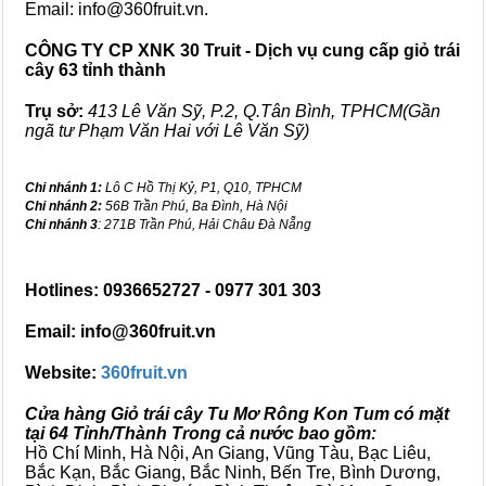
Email: info@360fruit.vn.
CÔNG TY CP XNK 30 Truit - Dịch vụ cung cấp giỏ trái
cây 63 tỉnh thành
Trụ sở:
413 Lê Văn Sỹ, P.2, Q.Tân Bình, TPHCM(Gần
ngã tư Phạm Văn Hai với Lê Văn Sỹ)
Chi nhánh 1:
Lô C Hồ Thị Kỷ, P1, Q10, TPHCM
Chi nhánh 2:
56B Trần Phú, Ba Đình, Hà Nội
Chi nhánh 3
: 271B Trần Phú, Hải Châu Đà Nẵng
Hotlines: 0936652727 - 0977 301 303
Email: info@360fruit.vn
Website:
360fruit.vn
Cửa hàng Giỏ trái cây Tu Mơ Rông Kon Tum có mặt
tại 64 Tỉnh/Thành Trong cả nước bao gồm:
Hồ Chí Minh, Hà Nội, An Giang, Vũng Tàu, Bạc Liêu,
Bắc Kạn, Bắc Giang, Bắc Ninh, Bến Tre, Bình Dương,