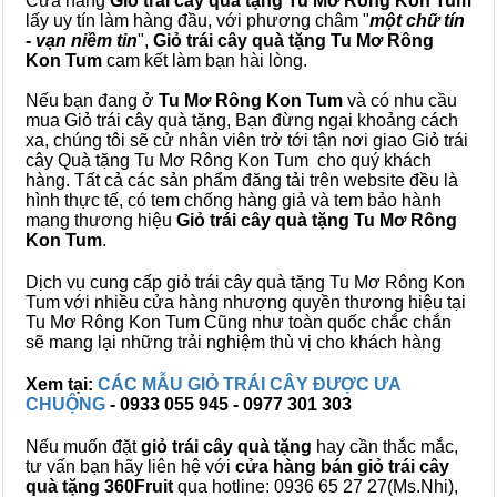
Cửa hàng
Giỏ trái cây quà tặng Tu Mơ Rông Kon Tum
lấy uy tín làm hàng đầu, với phương châm "
một chữ tín
- vạn niềm tin
",
Giỏ trái cây
quà tặng
Tu Mơ Rông
Kon Tum
cam kết làm bạn hài lòng.
Nếu bạn đang ở
Tu Mơ Rông Kon Tum
và có nhu cầu
mua Giỏ trái cây quà tặng, Bạn đừng ngại khoảng cách
xa, chúng tôi sẽ cử nhân viên trở tới tận nơi giao Giỏ trái
cây Quà tặng Tu Mơ Rông Kon Tum cho quý khách
hàng. Tất cả các sản phẩm đăng tải trên website đều là
hình thực tế, có tem chống hàng giả và tem bảo hành
mang thương hiệu
Giỏ trái cây quà tặng Tu Mơ Rông
Kon Tum
.
Dịch vụ cung cấp giỏ trái cây quà tặng Tu Mơ Rông Kon
Tum với nhiều cửa hàng nhượng quyền thương hiệu tại
Tu Mơ Rông Kon Tum Cũng như toàn quốc chắc chắn
sẽ mang lại những trải nghiệm thù vị cho khách hàng
Xem tại:
CÁC MẪU GIỎ TRÁI CÂY ĐƯỢC ƯA
CHUỘNG
- 0933 055 945 - 0977 301 303
Nếu muốn đặt
giỏ trái cây quà tặng
hay cần thắc mắc,
tư vấn bạn hãy liên hệ với
cửa hàng bán
giỏ trái cây
quà tặng
360Fruit
qua hotline: 0936 65 27 27(Ms.Nhi),