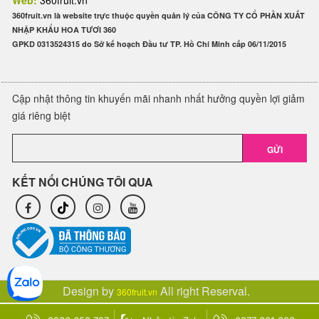
Web:
360fruit.vn
360fruit.vn là website trực thuộc quyền quản lý của CÔNG TY CỔ PHẦN XUẤT
NHẬP KHẨU HOA TƯƠI 360
GPKD 0313524315 do Sở kế hoạch Đầu tư TP. Hồ Chí Minh cấp 06/11/2015
Cập nhật thông tin khuyến mãi nhanh nhất hưởng quyền lợi giảm
giá riêng biệt
GỬI
KẾT NỐI CHÚNG TÔI QUA
Design by
All right Reserval.
360fruit.vn