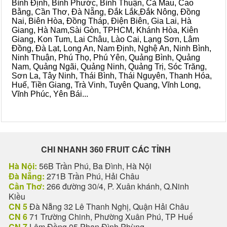
Bình Định, Bình Phước, Bình Thuận, Cà Mau, Cao
Bằng, Cần Thơ, Đà Nẵng, Đắk Lắk,Đắk Nông, Đồng
Nai, Biên Hòa, Đồng Tháp, Điện Biên, Gia Lai, Hà
Giang, Hà Nam,Sài Gòn, TPHCM, Khánh Hòa, Kiên
Giang, Kon Tum, Lai Châu, Lào Cai, Lạng Sơn, Lâm
Đồng, Đà Lạt, Long An, Nam Định, Nghệ An, Ninh Bình,
Ninh Thuận, Phú Thọ, Phú Yên, Quảng Bình, Quảng
Nam, Quảng Ngãi, Quảng Ninh, Quảng Trị, Sóc Trăng,
Sơn La, Tây Ninh, Thái Bình, Thái Nguyên, Thanh Hóa,
Huế, Tiền Giang, Trà Vinh, Tuyên Quang, Vĩnh Long,
Vĩnh Phúc, Yên Bái...
CHI NHANH 360 FRUIT CÁC TỈNH
Hà Nội:
56B Trần Phú, Ba Đình, Hà Nội
Đà Nẵng:
271B Trần Phú, Hải Châu
Cần Thơ:
266 đường 30/4, P. Xuân khánh, Q.Ninh
Kiều
CN 5
Đà Nẵng 32 Lê Thanh Nghị, Quận Hải Châu
CN 6
71 Trường Chinh, Phường Xuân Phú, TP Huế
CN 7
Lâm Đồng 05 Phan Đình Phùng