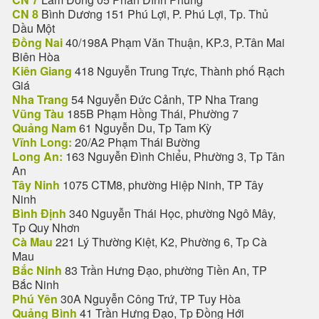
CN 8
Bình Dương 151 Phú Lợi, P. Phú Lợi, Tp. Thủ
Dầu Một
Đồng Nai
40/198A Phạm Văn Thuận, KP.3, P.Tân Mai
Biên Hòa
Kiên Giang
418 Nguyễn Trung Trực, Thành phố Rạch
Giá
Nha Trang
54 Nguyễn Đức Cảnh, TP Nha Trang
Vũng Tàu
185B Phạm Hồng Thái, Phường 7
Quảng Nam
61 Nguyễn Du, Tp Tam Kỳ
Vĩnh Long:
20/A2 Phạm Thái Bường
Long An:
163 Nguyễn Đình Chiểu, Phường 3, Tp Tân
An
Tây Ninh
1075 CTM8, phường Hiệp Ninh, TP Tây
Ninh
Bình Định
340 Nguyễn Thái Học, phường Ngô Mây,
Tp Quy Nhơn
Cà Mau
221 Lý Thường Kiệt, K2, Phường 6, Tp Cà
Mau
Bắc Ninh
83 Trần Hưng Đạo, phường Tiền An, TP
Bắc Ninh
Phú Yên
30A Nguyễn Công Trứ, TP Tuy Hòa
Quảng Bình
41 Trần Hưng Đạo, Tp Đồng Hới