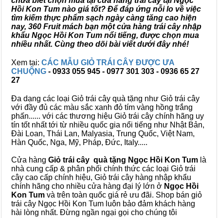
chưa biết chọn mua tại cửa hàng trái cây tại Ngọc
Hồi Kon Tum nào giá tốt? Để đáp ứng nỗi lo về việc
tìm kiếm thực phẩm sạch ngày càng tăng cao hiện
nay, 360 Fruit mách bạn một cửa hàng trái cây nhập
khẩu Ngọc Hồi Kon Tum nổi tiếng, được chọn mua
nhiều nhất. Cùng theo dõi bài viết dưới đây nhé!
Xem tại:
CÁC MẪU GIỎ TRÁI CÂY ĐƯỢC ƯA
CHUỘNG
- 0933 055 945 - 0977 301 303 - 0936 65 27
27
Đa dạng các loại Giỏ trái cây quà tặng như Giỏ trái cây
với đầy đủ các màu sắc xanh đỏ tím vàng hồng trắng
phấn...... với các thương hiệu Giỏ trái cây chính hãng uy
tín tốt nhất tới từ nhiều quốc gia nổi tiếng như Nhật Bản,
Đài Loan, Thái Lan, Malyasia, Trung Quốc, Việt Nam,
Hàn Quốc, Nga, Mỹ, Pháp, Đức, Italy.....
Cửa hàng
Giỏ trái cây quà tặng Ngọc Hồi Kon Tum
là
nhà cung cấp & phân phối chính thức các loại Giỏ trái
cây cao cấp chính hiệu, Giỏ trái cây hàng nhập khẩu
chính hãng cho nhiều cửa hàng đại lý lớn ở
Ngọc Hồi
Kon Tum
và trên toàn quốc giá rẻ ưu đãi. Shop bán giỏ
trái cây Ngọc Hồi Kon Tum luôn bảo đảm khách hàng
hài lòng nhất. Đừng ngần ngại gọi cho chúng tôi