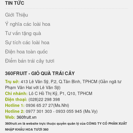
TIN TỨC
Giới Thiệu
Ý nghĩa các loài hoa
Tư vấn tặng quà
Sự tích các loài hoa
Điện hoa toàn quốc
Điểm bán trái cây tươi
360FRUIT - GIỎ QUÀ TRÁI CÂY
Trụ sở:
413 Lê Văn Sỹ, P.2, Q.Tân Bình, TPHCM (Gần ngã tư
Phạm Văn Hai với Lê Văn Sỹ)
Chi nhánh:
Lô C Hồ Thị Kỷ, P1, Q10, TPHCM
Điện thoại:
(028)22 298 398
Hotline 1:
0936 65 27 27(Ms.Nhi)
Hotline 2:
0977 301 303 - 0933 055 945 (Ms.Vy)
Web:
360fruit.vn
360fruit.vn là website trực thuộc quyền quản lý của CÔNG TY CỔ PHẦN XUẤT
NHẬP KHẨU HOA TƯƠI 360