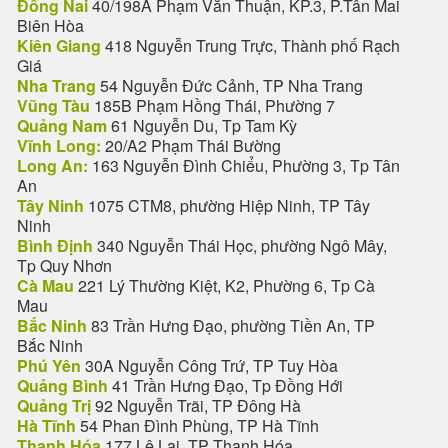
Đồng Nai
40/198A Phạm Văn Thuận, KP.3, P.Tân Mai
Biên Hòa
Kiên Giang
418 Nguyễn Trung Trực, Thành phố Rạch
Giá
Nha Trang
54 Nguyễn Đức Cảnh, TP Nha Trang
Vũng Tàu
185B Phạm Hồng Thái, Phường 7
Quảng Nam
61 Nguyễn Du, Tp Tam Kỳ
Vĩnh Long:
20/A2 Phạm Thái Bường
Long An:
163 Nguyễn Đình Chiểu, Phường 3, Tp Tân
An
Tây Ninh
1075 CTM8, phường Hiệp Ninh, TP Tây
Ninh
Bình Định
340 Nguyễn Thái Học, phường Ngô Mây,
Tp Quy Nhơn
Cà Mau
221 Lý Thường Kiệt, K2, Phường 6, Tp Cà
Mau
Bắc Ninh
83 Trần Hưng Đạo, phường Tiền An, TP
Bắc Ninh
Phú Yên
30A Nguyễn Công Trứ, TP Tuy Hòa
Quảng Bình
41 Trần Hưng Đạo, Tp Đồng Hới
Quảng Trị
92 Nguyễn Trãi, TP Đông Hà
Hà Tĩnh
54 Phan Đình Phùng, TP Hà Tĩnh
Thanh Hóa
177 Lê Lai, TP Thanh Hóa