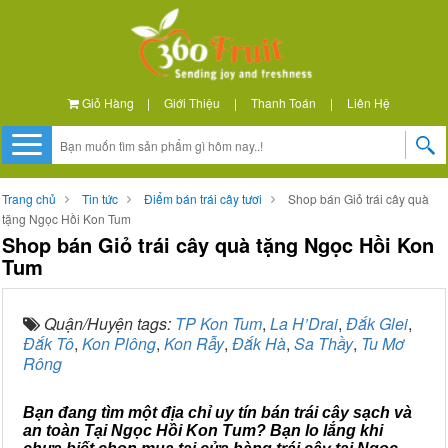
Giỏ Hàng
|
Giới Thiệu
|
Thanh Toán
|
Liên Hệ
Trang chủ
Tin tức
Điểm bán trái cây tươi
Shop bán Giỏ trái cây quà
tặng Ngọc Hồi Kon Tum
Shop bán Giỏ trái cây quà tặng Ngọc Hồi Kon
Tum
Quận/Huyện tags:
TP Kon Tum
,
La H’Drai
,
Đắk Glei
,
Đắk Tô
,
Kon Plông
,
Kon Rẫy
,
Đắk Hà
,
Sa Thầy
,
Tu Mơ
Rông
Bạn đang tìm một địa chỉ uy tín bán trái cây sạch và
an toàn Tại Ngọc Hồi Kon Tum? Bạn lo lắng khi