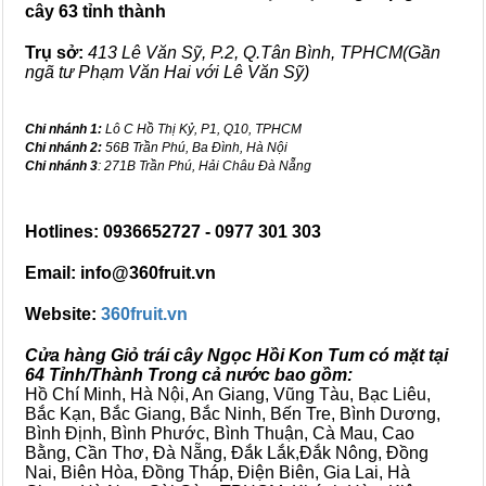
cây 63 tỉnh thành
Trụ sở:
413 Lê Văn Sỹ, P.2, Q.Tân Bình, TPHCM(Gần
ngã tư Phạm Văn Hai với Lê Văn Sỹ)
Chi nhánh 1:
Lô C Hồ Thị Kỷ, P1, Q10, TPHCM
Chi nhánh 2:
56B Trần Phú, Ba Đình, Hà Nội
Chi nhánh 3
: 271B Trần Phú, Hải Châu Đà Nẵng
Hotlines: 0936652727 - 0977 301 303
Email: info@360fruit.vn
Website:
360fruit.vn
Cửa hàng Giỏ trái cây Ngọc Hồi Kon Tum có mặt tại
64 Tỉnh/Thành Trong cả nước bao gồm:
Hồ Chí Minh, Hà Nội, An Giang, Vũng Tàu, Bạc Liêu,
Bắc Kạn, Bắc Giang, Bắc Ninh, Bến Tre, Bình Dương,
Bình Định, Bình Phước, Bình Thuận, Cà Mau, Cao
Bằng, Cần Thơ, Đà Nẵng, Đắk Lắk,Đắk Nông, Đồng
Nai, Biên Hòa, Đồng Tháp, Điện Biên, Gia Lai, Hà