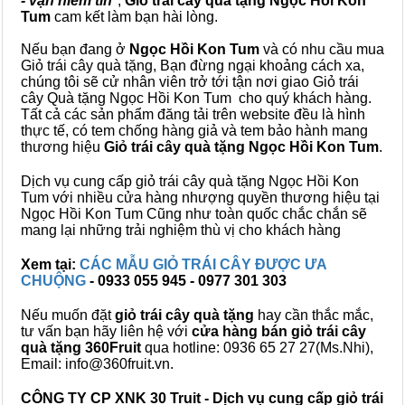
- vạn niềm tin
",
Giỏ trái cây
quà tặng
Ngọc Hồi Kon
Tum
cam kết làm bạn hài lòng.
Nếu bạn đang ở
Ngọc Hồi Kon Tum
và có nhu cầu mua
Giỏ trái cây quà tặng, Bạn đừng ngại khoảng cách xa,
chúng tôi sẽ cử nhân viên trở tới tận nơi giao Giỏ trái
cây Quà tặng Ngọc Hồi Kon Tum cho quý khách hàng.
Tất cả các sản phẩm đăng tải trên website đều là hình
thực tế, có tem chống hàng giả và tem bảo hành mang
thương hiệu
Giỏ trái cây quà tặng Ngọc Hồi Kon Tum
.
Dịch vụ cung cấp giỏ trái cây quà tặng Ngọc Hồi Kon
Tum với nhiều cửa hàng nhượng quyền thương hiệu tại
Ngọc Hồi Kon Tum Cũng như toàn quốc chắc chắn sẽ
mang lại những trải nghiệm thù vị cho khách hàng
Xem tại:
CÁC MẪU GIỎ TRÁI CÂY ĐƯỢC ƯA
CHUỘNG
- 0933 055 945 - 0977 301 303
Nếu muốn đặt
giỏ trái cây quà tặng
hay cần thắc mắc,
tư vấn bạn hãy liên hệ với
cửa hàng bán
giỏ trái cây
quà tặng
360Fruit
qua hotline: 0936 65 27 27(Ms.Nhi),
Email: info@360fruit.vn.
CÔNG TY CP XNK 30 Truit - Dịch vụ cung cấp giỏ trái