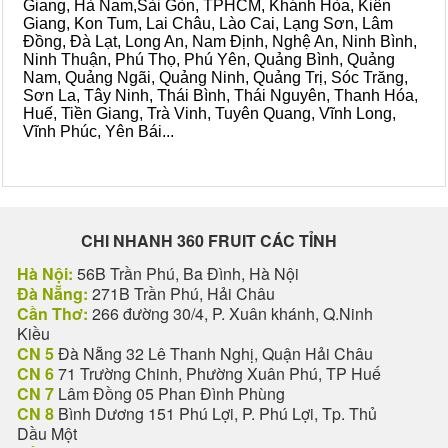
Giang, Hà Nam,Sài Gòn, TPHCM, Khánh Hòa, Kiên
Giang, Kon Tum, Lai Châu, Lào Cai, Lạng Sơn, Lâm
Đồng, Đà Lạt, Long An, Nam Định, Nghệ An, Ninh Bình,
Ninh Thuận, Phú Thọ, Phú Yên, Quảng Bình, Quảng
Nam, Quảng Ngãi, Quảng Ninh, Quảng Trị, Sóc Trăng,
Sơn La, Tây Ninh, Thái Bình, Thái Nguyên, Thanh Hóa,
Huế, Tiền Giang, Trà Vinh, Tuyên Quang, Vĩnh Long,
Vĩnh Phúc, Yên Bái...
CHI NHANH 360 FRUIT CÁC TỈNH
Hà Nội:
56B Trần Phú, Ba Đình, Hà Nội
Đà Nẵng:
271B Trần Phú, Hải Châu
Cần Thơ:
266 đường 30/4, P. Xuân khánh, Q.Ninh
Kiều
CN 5
Đà Nẵng 32 Lê Thanh Nghị, Quận Hải Châu
CN 6
71 Trường Chinh, Phường Xuân Phú, TP Huế
CN 7
Lâm Đồng 05 Phan Đình Phùng
CN 8
Bình Dương 151 Phú Lợi, P. Phú Lợi, Tp. Thủ
Dầu Một