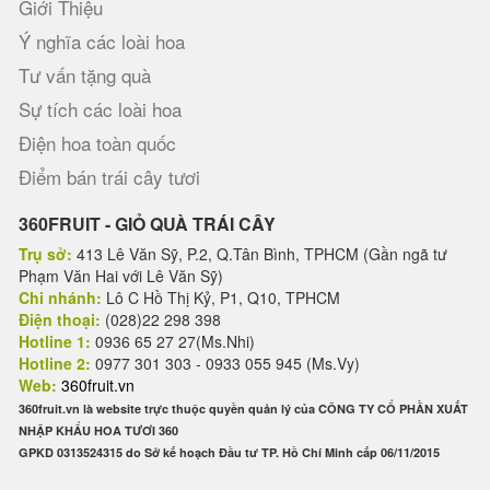
Giới Thiệu
Ý nghĩa các loài hoa
Tư vấn tặng quà
Sự tích các loài hoa
Điện hoa toàn quốc
Điểm bán trái cây tươi
360FRUIT - GIỎ QUÀ TRÁI CÂY
Trụ sở:
413 Lê Văn Sỹ, P.2, Q.Tân Bình, TPHCM (Gần ngã tư
Phạm Văn Hai với Lê Văn Sỹ)
Chi nhánh:
Lô C Hồ Thị Kỷ, P1, Q10, TPHCM
Điện thoại:
(028)22 298 398
Hotline 1:
0936 65 27 27(Ms.Nhi)
Hotline 2:
0977 301 303 - 0933 055 945 (Ms.Vy)
Web:
360fruit.vn
360fruit.vn là website trực thuộc quyền quản lý của CÔNG TY CỔ PHẦN XUẤT
NHẬP KHẨU HOA TƯƠI 360
GPKD 0313524315 do Sở kế hoạch Đầu tư TP. Hồ Chí Minh cấp 06/11/2015