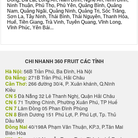
Ninh Thuận, Phú Thọ, Phú Yên, Quảng Bình, Quảng
Nam, Quảng Ngãi, Quảng Ninh, Quảng Trị, Sóc Trăng,
Sơn La, Tây Ninh, Thái Bình, Thái Nguyên, Thanh Hóa,
Huế, Tiền Giang, Trà Vinh, Tuyên Quang, Vĩnh Long,
Vĩnh Phúc, Yên Bái...
CHI NHANH 360 FRUIT CÁC TỈNH
Hà Nội:
56B Trần Phú, Ba Đình, Hà Nội
Đà Nẵng:
271B Trần Phú, Hải Châu
Cần Thơ:
266 đường 30/4, P. Xuân khánh, Q.Ninh
Kiều
CN 5
Đà Nẵng 32 Lê Thanh Nghị, Quận Hải Châu
CN 6
71 Trường Chinh, Phường Xuân Phú, TP Huế
CN 7
Lâm Đồng 05 Phan Đình Phùng
CN 8
Bình Dương 151 Phú Lợi, P. Phú Lợi, Tp. Thủ
Dầu Một
Đồng Nai
40/198A Phạm Văn Thuận, KP.3, P.Tân Mai
Biên Hòa