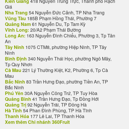
Kiên Giang
418 Nguyễn Trung Trực, Thành phố Rạch
Giá
Nha Trang
54 Nguyễn Đức Cảnh, TP Nha Trang
Vũng Tàu
185B Phạm Hồng Thái, Phường 7
Quảng Nam
61 Nguyễn Du, Tp Tam Kỳ
Vĩnh Long:
20/A2 Phạm Thái Bường
Long An:
163 Nguyễn Đình Chiểu, Phường 3, Tp Tân
An
Tây Ninh
1075 CTM8, phường Hiệp Ninh, TP Tây
Ninh
Bình Định
340 Nguyễn Thái Học, phường Ngô Mây,
Tp Quy Nhơn
Cà Mau
221 Lý Thường Kiệt, K2, Phường 6, Tp Cà
Mau
Bắc Ninh
83 Trần Hưng Đạo, phường Tiền An, TP
Bắc Ninh
Phú Yên
30A Nguyễn Công Trứ, TP Tuy Hòa
Quảng Bình
41 Trần Hưng Đạo, Tp Đồng Hới
Quảng Trị
92 Nguyễn Trãi, TP Đông Hà
Hà Tĩnh
54 Phan Đình Phùng, TP Hà Tĩnh
Thanh Hóa
177 Lê Lai, TP Thanh Hóa
Xem thêm Chi nhánh 360Fruit