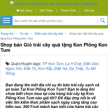
Giỏ Hàng
|
Giới Thiệu
|
Thanh Toán
|
Liên Hệ
Trang chủ
Tin tức
Điểm bán trái cây tươi
Shop bán Giỏ trái cây quà
tặng Kon Plông Kon Tum
Shop bán Giỏ trái cây quà tặng Kon Plông Kon
Tum
Quận/Huyện tags:
TP Kon Tum
,
La H’Drai
,
Đắk Glei
,
Ngọc Hồi
,
Đắk Tô
,
Kon Rẫy
,
Đắk Hà
,
Sa Thầy
,
Tu Mơ
Rông
Bạn đang tìm một địa chỉ uy tín bán trái cây sạch và
an toàn Tại Kon Plông Kon Tum? Bạn lo lắng khi
chưa biết chọn mua tại cửa hàng trái cây tại Kon
Plông Kon Tum nào giá tốt? Để đáp ứng nỗi lo về
việc tìm kiếm thực phẩm sạch ngày càng tăng cao
hiện nay, 360 Fruit mách bạn một cửa hàng trái cây