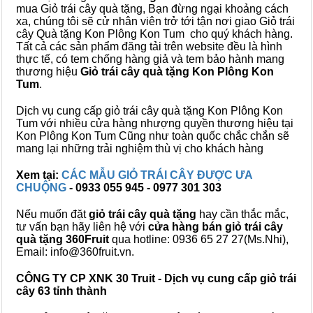
mua Giỏ trái cây quà tặng, Bạn đừng ngại khoảng cách
xa, chúng tôi sẽ cử nhân viên trở tới tận nơi giao Giỏ trái
cây Quà tặng Kon Plông Kon Tum cho quý khách hàng.
Tất cả các sản phẩm đăng tải trên website đều là hình
thực tế, có tem chống hàng giả và tem bảo hành mang
thương hiệu
Giỏ trái cây quà tặng Kon Plông Kon
Tum
.
Dịch vụ cung cấp giỏ trái cây quà tặng Kon Plông Kon
Tum với nhiều cửa hàng nhượng quyền thương hiệu tại
Kon Plông Kon Tum Cũng như toàn quốc chắc chắn sẽ
mang lại những trải nghiệm thù vị cho khách hàng
Xem tại:
CÁC MẪU GIỎ TRÁI CÂY ĐƯỢC ƯA
CHUỘNG
- 0933 055 945 - 0977 301 303
Nếu muốn đặt
giỏ trái cây quà tặng
hay cần thắc mắc,
tư vấn bạn hãy liên hệ với
cửa hàng bán
giỏ trái cây
quà tặng
360Fruit
qua hotline: 0936 65 27 27(Ms.Nhi),
Email: info@360fruit.vn.
CÔNG TY CP XNK 30 Truit - Dịch vụ cung cấp giỏ trái
cây 63 tỉnh thành