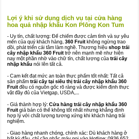
Lợi ý khi sử dụng dịch vụ tại cửa hàng
hoa quả nhập khẩu Kon Plông Kon Tum
- Uy tín, chất lượng: Để chiếm được cảm tình và sự yêu
mến của quý khách hàng,
360 Fruit
không ngừng trao
dồi, phát triển cái tâm làm nghề. Thương hiệu
shop trái
cây nhập khẩu 360 Fruit
trở nên mạnh mẽ như hiện
nay một phần nhờ vào chữ tín, chất lượng của
trái cây
nhập khẩu
nói lên tất cả.
- Cam kết đạt mức an toàn thực phẩm tốt nhất: Tất cả
sản phẩm
trái cây tại siêu thị trái cây nhập khẩu 360
Fruit
đều có nguồn gốc rõ ràng và được kiểm định thực
vật đầy đủ của Vietgap, USDA,...
- Giá thành hợp lý:
Cửa hàng trái cây nhập khẩu 360
Fruit
giá bán có thể không tốt nhất nhưng khẳng định
hợp lý với chất lượng tương xứng khi khách hàng trải
nghiệm.
- Giao hàng nhanh chóng, chính xác: Dù khách hàng ở
bất kỳ đâu, chỉ cần nhắc máy gọi vào Hotline: 0936 652