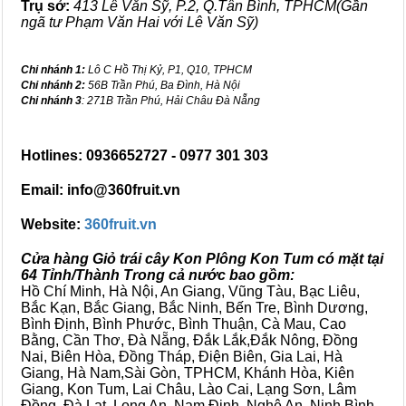
Trụ sở:
413 Lê Văn Sỹ, P.2, Q.Tân Bình, TPHCM(Gần
ngã tư Phạm Văn Hai với Lê Văn Sỹ)
Chi nhánh 1:
Lô C Hồ Thị Kỷ, P1, Q10, TPHCM
Chi nhánh 2:
56B Trần Phú, Ba Đình, Hà Nội
Chi nhánh 3
: 271B Trần Phú, Hải Châu Đà Nẵng
Hotlines: 0936652727 - 0977 301 303
Email: info@360fruit.vn
Website:
360fruit.vn
Cửa hàng Giỏ trái cây Kon Plông Kon Tum có mặt tại
64 Tỉnh/Thành Trong cả nước bao gồm:
Hồ Chí Minh, Hà Nội, An Giang, Vũng Tàu, Bạc Liêu,
Bắc Kạn, Bắc Giang, Bắc Ninh, Bến Tre, Bình Dương,
Bình Định, Bình Phước, Bình Thuận, Cà Mau, Cao
Bằng, Cần Thơ, Đà Nẵng, Đắk Lắk,Đắk Nông, Đồng
Nai, Biên Hòa, Đồng Tháp, Điện Biên, Gia Lai, Hà
Giang, Hà Nam,Sài Gòn, TPHCM, Khánh Hòa, Kiên
Giang, Kon Tum, Lai Châu, Lào Cai, Lạng Sơn, Lâm
Đồng, Đà Lạt, Long An, Nam Định, Nghệ An, Ninh Bình,