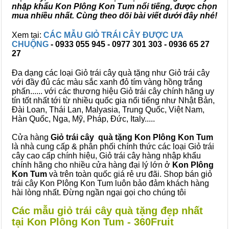
nhập khẩu Kon Plông Kon Tum nổi tiếng, được chọn
mua nhiều nhất. Cùng theo dõi bài viết dưới đây nhé!
Xem tại:
CÁC MẪU GIỎ TRÁI CÂY ĐƯỢC ƯA
CHUỘNG
- 0933 055 945 - 0977 301 303 - 0936 65 27
27
Đa dạng các loại Giỏ trái cây quà tặng như Giỏ trái cây
với đầy đủ các màu sắc xanh đỏ tím vàng hồng trắng
phấn...... với các thương hiệu Giỏ trái cây chính hãng uy
tín tốt nhất tới từ nhiều quốc gia nổi tiếng như Nhật Bản,
Đài Loan, Thái Lan, Malyasia, Trung Quốc, Việt Nam,
Hàn Quốc, Nga, Mỹ, Pháp, Đức, Italy.....
Cửa hàng
Giỏ trái cây quà tặng Kon Plông Kon Tum
là nhà cung cấp & phân phối chính thức các loại Giỏ trái
cây cao cấp chính hiệu, Giỏ trái cây hàng nhập khẩu
chính hãng cho nhiều cửa hàng đại lý lớn ở
Kon Plông
Kon Tum
và trên toàn quốc giá rẻ ưu đãi. Shop bán giỏ
trái cây Kon Plông Kon Tum luôn bảo đảm khách hàng
hài lòng nhất. Đừng ngần ngại gọi cho chúng tôi
Các mẫu giỏ trái cây quà tặng đẹp nhất
tại Kon Plông Kon Tum - 360Fruit