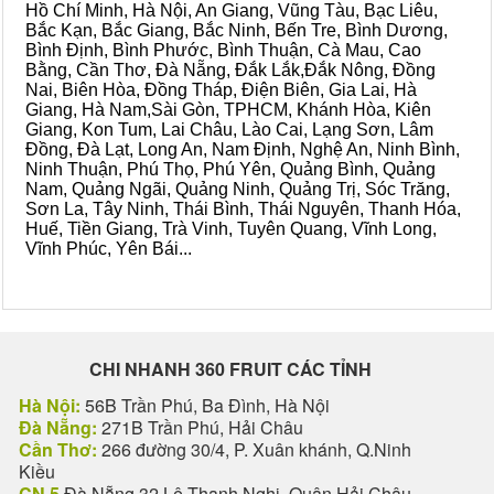
Hồ Chí Minh, Hà Nội, An Giang, Vũng Tàu, Bạc Liêu,
Bắc Kạn, Bắc Giang, Bắc Ninh, Bến Tre, Bình Dương,
Bình Định, Bình Phước, Bình Thuận, Cà Mau, Cao
Bằng, Cần Thơ, Đà Nẵng, Đắk Lắk,Đắk Nông, Đồng
Nai, Biên Hòa, Đồng Tháp, Điện Biên, Gia Lai, Hà
Giang, Hà Nam,Sài Gòn, TPHCM, Khánh Hòa, Kiên
Giang, Kon Tum, Lai Châu, Lào Cai, Lạng Sơn, Lâm
Đồng, Đà Lạt, Long An, Nam Định, Nghệ An, Ninh Bình,
Ninh Thuận, Phú Thọ, Phú Yên, Quảng Bình, Quảng
Nam, Quảng Ngãi, Quảng Ninh, Quảng Trị, Sóc Trăng,
Sơn La, Tây Ninh, Thái Bình, Thái Nguyên, Thanh Hóa,
Huế, Tiền Giang, Trà Vinh, Tuyên Quang, Vĩnh Long,
Vĩnh Phúc, Yên Bái...
CHI NHANH 360 FRUIT CÁC TỈNH
Hà Nội:
56B Trần Phú, Ba Đình, Hà Nội
Đà Nẵng:
271B Trần Phú, Hải Châu
Cần Thơ:
266 đường 30/4, P. Xuân khánh, Q.Ninh
Kiều
CN 5
Đà Nẵng 32 Lê Thanh Nghị, Quận Hải Châu