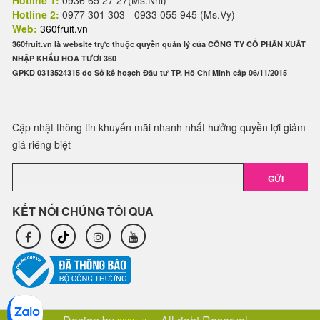
Hotline 1:
0936 65 27 27(Ms.Nhi)
Hotline 2:
0977 301 303 - 0933 055 945 (Ms.Vy)
Web:
360fruit.vn
360fruit.vn là website trực thuộc quyền quản lý của CÔNG TY CỔ PHẦN XUẤT
NHẬP KHẨU HOA TƯƠI 360
GPKD 0313524315 do Sở kế hoạch Đầu tư TP. Hồ Chí Minh cấp 06/11/2015
Cập nhật thông tin khuyến mãi nhanh nhất hưởng quyền lợi giảm
giá riêng biệt
GỬI
KẾT NỐI CHÚNG TÔI QUA