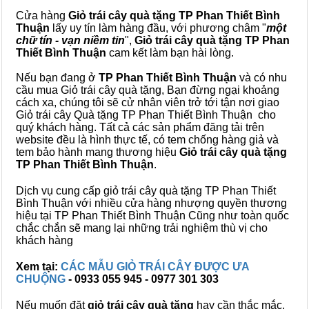
Cửa hàng
Giỏ trái cây quà tặng TP Phan Thiết Bình
Thuận
lấy uy tín làm hàng đầu, với phương châm "
một
chữ tín - vạn niềm tin
",
Giỏ trái cây
quà tặng
TP Phan
Thiết Bình Thuận
cam kết làm bạn hài lòng.
Nếu bạn đang ở
TP Phan Thiết Bình Thuận
và có nhu
cầu mua Giỏ trái cây quà tặng, Bạn đừng ngại khoảng
cách xa, chúng tôi sẽ cử nhân viên trở tới tận nơi giao
Giỏ trái cây Quà tặng TP Phan Thiết Bình Thuận cho
quý khách hàng. Tất cả các sản phẩm đăng tải trên
website đều là hình thực tế, có tem chống hàng giả và
tem bảo hành mang thương hiệu
Giỏ trái cây quà tặng
TP Phan Thiết Bình Thuận
.
Dịch vụ cung cấp giỏ trái cây quà tặng TP Phan Thiết
Bình Thuận với nhiều cửa hàng nhượng quyền thương
hiệu tại TP Phan Thiết Bình Thuận Cũng như toàn quốc
chắc chắn sẽ mang lại những trải nghiệm thù vị cho
khách hàng
Xem tại:
CÁC MẪU GIỎ TRÁI CÂY ĐƯỢC ƯA
CHUỘNG
- 0933 055 945 - 0977 301 303
Nếu muốn đặt
giỏ trái cây quà tặng
hay cần thắc mắc,