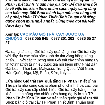
khi chưa biết chọn mua tại cửa hàng trái cây tại TP
Phan Thiết Bình Thuận nào giá tốt? Để đáp ứng nỗi
lo về việc tìm kiếm thực phẩm sạch ngày càng tăng
cao hiện nay, 360 Fruit mách bạn một cửa hàng trái
cây nhập khẩu TP Phan Thiết Bình Thuận nổi tiếng,
được chọn mua nhiều nhất. Cùng theo dõi bài viết
dưới đây nhé!
Xem tại:
CÁC MẪU GIỎ TRÁI CÂY ĐƯỢC ƯA
CHUỘNG
- 0933 055 945 - 0977 301 303 - 0936 65 27
27
Đa dạng các loại Giỏ trái cây quà tặng như Giỏ trái cây
với đầy đủ các màu sắc xanh đỏ tím vàng hồng trắng
phấn...... với các thương hiệu Giỏ trái cây chính hãng uy
tín tốt nhất tới từ nhiều quốc gia nổi tiếng như Nhật Bản,
Đài Loan, Thái Lan, Malyasia, Trung Quốc, Việt Nam,
Hàn Quốc, Nga, Mỹ, Pháp, Đức, Italy.....
Cửa hàng
Giỏ trái cây quà tặng TP Phan Thiết Bình
Thuận
là nhà cung cấp & phân phối chính thức các loại
Giỏ trái cây cao cấp chính hiệu, Giỏ trái cây hàng nhập
khẩu chính hãng cho nhiều cửa hàng đại lý lớn ở
TP
Phan Thiết Bình Thuận
và trên toàn quốc giá rẻ ưu đãi.
Shop bán giỏ trái cây TP Phan Thiết Bình Thuận luôn