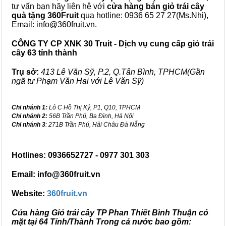
tư vấn bạn hãy liên hệ với
cửa hàng bán
giỏ trái cây
quà tặng
360Fruit
qua hotline: 0936 65 27 27(Ms.Nhi),
Email: info@360fruit.vn.
CÔNG TY CP XNK 30 Truit - Dịch vụ cung cấp giỏ trái
cây 63 tỉnh thành
Trụ sở:
413 Lê Văn Sỹ, P.2, Q.Tân Bình, TPHCM(Gần
ngã tư Phạm Văn Hai với Lê Văn Sỹ)
Chi nhánh 1:
Lô C Hồ Thị Kỷ, P1, Q10, TPHCM
Chi nhánh 2:
56B Trần Phú, Ba Đình, Hà Nội
Chi nhánh 3
: 271B Trần Phú, Hải Châu Đà Nẵng
Hotlines: 0936652727 - 0977 301 303
Email: info@360fruit.vn
Website:
360fruit.vn
Cửa hàng Giỏ trái cây TP Phan Thiết Bình Thuận có
mặt tại 64 Tỉnh/Thành Trong cả nước bao gồm: