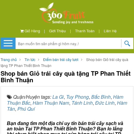
Giỏ Hàng
|
Giới Thiệu
|
Thanh Toán
|
Liên Hệ
Trang chủ
Tin tức
Điểm bán trái cây tươi
Shop bán Giỏ trái cây quà
tặng TP Phan Thiết Bình Thuận
Shop bán Giỏ trái cây quà tặng TP Phan Thiết
Bình Thuận
Quận/Huyện tags:
La Gi
,
Tuy Phong
,
Bắc Bình
,
Hàm
Thuận Bắc
,
Hàm Thuận Nam
,
Tánh Linh
,
Đức Linh
,
Hàm
Tân
,
Phú Quí
Bạn đang tìm một địa chỉ uy tín bán trái cây sạch và
an toàn Tại TP Phan Thiết Bình Thuận? Bạn lo lắng