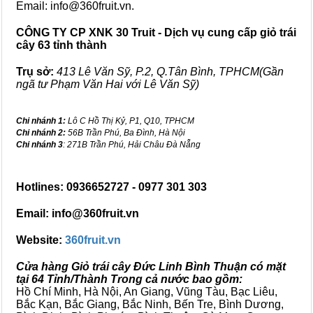
Email: info@360fruit.vn.
CÔNG TY CP XNK 30 Truit - Dịch vụ cung cấp giỏ trái
cây 63 tỉnh thành
Trụ sở:
413 Lê Văn Sỹ, P.2, Q.Tân Bình, TPHCM(Gần
ngã tư Phạm Văn Hai với Lê Văn Sỹ)
Chi nhánh 1:
Lô C Hồ Thị Kỷ, P1, Q10, TPHCM
Chi nhánh 2:
56B Trần Phú, Ba Đình, Hà Nội
Chi nhánh 3
: 271B Trần Phú, Hải Châu Đà Nẵng
Hotlines: 0936652727 - 0977 301 303
Email: info@360fruit.vn
Website:
360fruit.vn
Cửa hàng Giỏ trái cây Đức Linh Bình Thuận có mặt
tại 64 Tỉnh/Thành Trong cả nước bao gồm:
Hồ Chí Minh, Hà Nội, An Giang, Vũng Tàu, Bạc Liêu,
Bắc Kạn, Bắc Giang, Bắc Ninh, Bến Tre, Bình Dương,