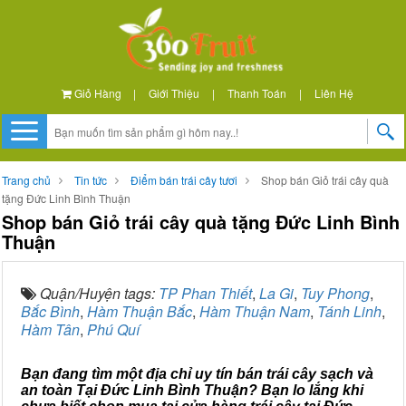
Giỏ Hàng
|
Giới Thiệu
|
Thanh Toán
|
Liên Hệ
Trang chủ
Tin tức
Điểm bán trái cây tươi
Shop bán Giỏ trái cây quà
tặng Đức Linh Bình Thuận
Shop bán Giỏ trái cây quà tặng Đức Linh Bình
Thuận
Quận/Huyện tags:
TP Phan Thiết
,
La Gi
,
Tuy Phong
,
Bắc Bình
,
Hàm Thuận Bắc
,
Hàm Thuận Nam
,
Tánh Linh
,
Hàm Tân
,
Phú Quí
Bạn đang tìm một địa chỉ uy tín bán trái cây sạch và
an toàn Tại Đức Linh Bình Thuận? Bạn lo lắng khi