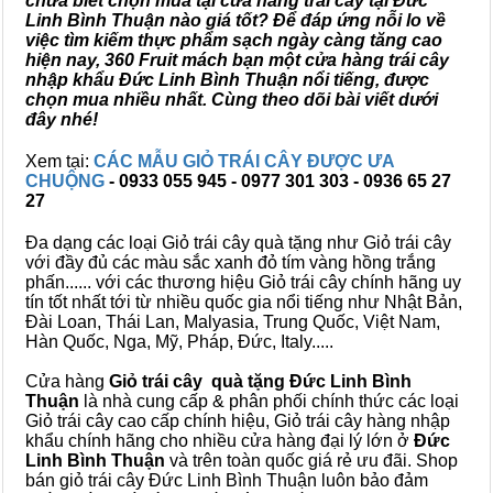
chưa biết chọn mua tại cửa hàng trái cây tại Đức
Linh Bình Thuận nào giá tốt? Để đáp ứng nỗi lo về
việc tìm kiếm thực phẩm sạch ngày càng tăng cao
hiện nay, 360 Fruit mách bạn một cửa hàng trái cây
nhập khẩu Đức Linh Bình Thuận nổi tiếng, được
chọn mua nhiều nhất. Cùng theo dõi bài viết dưới
đây nhé!
Xem tại:
CÁC MẪU GIỎ TRÁI CÂY ĐƯỢC ƯA
CHUỘNG
- 0933 055 945 - 0977 301 303 - 0936 65 27
27
Đa dạng các loại Giỏ trái cây quà tặng như Giỏ trái cây
với đầy đủ các màu sắc xanh đỏ tím vàng hồng trắng
phấn...... với các thương hiệu Giỏ trái cây chính hãng uy
tín tốt nhất tới từ nhiều quốc gia nổi tiếng như Nhật Bản,
Đài Loan, Thái Lan, Malyasia, Trung Quốc, Việt Nam,
Hàn Quốc, Nga, Mỹ, Pháp, Đức, Italy.....
Cửa hàng
Giỏ trái cây quà tặng Đức Linh Bình
Thuận
là nhà cung cấp & phân phối chính thức các loại
Giỏ trái cây cao cấp chính hiệu, Giỏ trái cây hàng nhập
khẩu chính hãng cho nhiều cửa hàng đại lý lớn ở
Đức
Linh Bình Thuận
và trên toàn quốc giá rẻ ưu đãi. Shop
bán giỏ trái cây Đức Linh Bình Thuận luôn bảo đảm