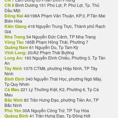
CN 8
Bình Dương 151 Phú Lợi, P. Phú Lợi, Tp. Thủ
Dầu Một
Đồng Nai
40/198A Phạm Văn Thuận, KP.3, P.Tân Mai
Biên Hòa
Kiên Giang
418 Nguyễn Trung Trực, Thành phố Rạch
Giá
Nha Trang
54 Nguyễn Đức Cảnh, TP Nha Trang
Vũng Tàu
185B Phạm Hồng Thái, Phường 7
Quảng Nam
61 Nguyễn Du, Tp Tam Kỳ
Vĩnh Long:
20/A2 Phạm Thái Bường
Long An:
163 Nguyễn Đình Chiểu, Phường 3, Tp Tân
An
Tây Ninh
1075 CTM8, phường Hiệp Ninh, TP Tây
Ninh
Bình Định
340 Nguyễn Thái Học, phường Ngô Mây,
Tp Quy Nhơn
Cà Mau
221 Lý Thường Kiệt, K2, Phường 6, Tp Cà
Mau
Bắc Ninh
83 Trần Hưng Đạo, phường Tiền An, TP
Bắc Ninh
Phú Yên
30A Nguyễn Công Trứ, TP Tuy Hòa
Quảng Bình
41 Trần Hưng Đạo, Tp Đồng Hới