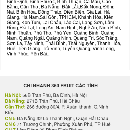
Bình Định, Bình Phước, Bình Thuận, Cà Mau, Cao
Bằng, Cần Thơ, Đà Nẵng, Đắk Lắk,Đắk Nông, Đồng
Nai, Biên Hòa, Đồng Tháp, Điện Biên, Gia Lai, Hà
Giang, Hà Nam,Sài Gòn, TPHCM, Khánh Hòa, Kiên
Giang, Kon Tum, Lai Châu, Lào Cai, Lạng Sơn, Lâm
Đồng, Đà Lạt, Long An, Nam Định, Nghệ An, Ninh Bình,
Ninh Thuận, Phú Thọ, Phú Yên, Quảng Bình, Quảng
Nam, Quảng Ngãi, Quảng Ninh, Quảng Trị, Sóc Trăng,
Sơn La, Tây Ninh, Thái Bình, Thái Nguyên, Thanh Hóa,
Huế, Tiền Giang, Trà Vinh, Tuyên Quang, Vĩnh Long,
Vĩnh Phúc, Yên Bái...
CHI NHANH 360 FRUIT CÁC TỈNH
Hà Nội:
56B Trần Phú, Ba Đình, Hà Nội
Đà Nẵng:
271B Trần Phú, Hải Châu
Cần Thơ:
266 đường 30/4, P. Xuân khánh, Q.Ninh
Kiều
CN 5
Đà Nẵng 32 Lê Thanh Nghị, Quận Hải Châu
CN 6
71 Trường Chinh, Phường Xuân Phú, TP Huế
CN 7
Lâm Đồng 05 Phan Đình Phùng