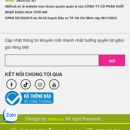
Web:
360fruit.vn
360fruit.vn là website trực thuộc quyền quản lý của CÔNG TY CỔ PHẦN XUẤT
NHẬP KHẨU HOA TƯƠI 360
GPKD 0313524315 do Sở kế hoạch Đầu tư TP. Hồ Chí Minh cấp 06/11/2015
Cập nhật thông tin khuyến mãi nhanh nhất hưởng quyền lợi giảm
giá riêng biệt
GỬI
KẾT NỐI CHÚNG TÔI QUA
Design by
All right Reserval.
360fruit.vn