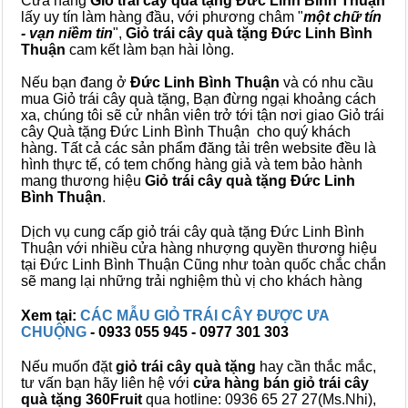
Cửa hàng
Giỏ trái cây quà tặng Đức Linh Bình Thuận
lấy uy tín làm hàng đầu, với phương châm "
một chữ tín
- vạn niềm tin
",
Giỏ trái cây
quà tặng
Đức Linh Bình
Thuận
cam kết làm bạn hài lòng.
Nếu bạn đang ở
Đức Linh Bình Thuận
và có nhu cầu
mua Giỏ trái cây quà tặng, Bạn đừng ngại khoảng cách
xa, chúng tôi sẽ cử nhân viên trở tới tận nơi giao Giỏ trái
cây Quà tặng Đức Linh Bình Thuận cho quý khách
hàng. Tất cả các sản phẩm đăng tải trên website đều là
hình thực tế, có tem chống hàng giả và tem bảo hành
mang thương hiệu
Giỏ trái cây quà tặng Đức Linh
Bình Thuận
.
Dịch vụ cung cấp giỏ trái cây quà tặng Đức Linh Bình
Thuận với nhiều cửa hàng nhượng quyền thương hiệu
tại Đức Linh Bình Thuận Cũng như toàn quốc chắc chắn
sẽ mang lại những trải nghiệm thù vị cho khách hàng
Xem tại:
CÁC MẪU GIỎ TRÁI CÂY ĐƯỢC ƯA
CHUỘNG
- 0933 055 945 - 0977 301 303
Nếu muốn đặt
giỏ trái cây quà tặng
hay cần thắc mắc,
tư vấn bạn hãy liên hệ với
cửa hàng bán
giỏ trái cây
quà tặng
360Fruit
qua hotline: 0936 65 27 27(Ms.Nhi),