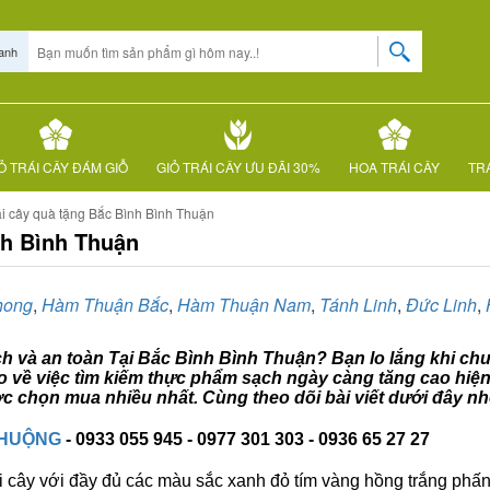
anh
Ỏ TRÁI CÂY ĐÁM GIỖ
GIỎ TRÁI CÂY ƯU ĐÃI 30%
HOA TRÁI CÂY
TRÁ
ái cây quà tặng Bắc Bình Bình Thuận
nh Bình Thuận
hong
,
Hàm Thuận Bắc
,
Hàm Thuận Nam
,
Tánh Linh
,
Đức Linh
,
ạch và an toàn Tại Bắc Bình Bình Thuận? Bạn lo lắng khi chư
o về việc tìm kiếm thực phẩm sạch ngày càng tăng cao hiện
c chọn mua nhiều nhất. Cùng theo dõi bài viết dưới đây nh
CHUỘNG
- 0933 055 945 - 0977 301 303 - 0936 65 27 27
i cây với đầy đủ các màu sắc xanh đỏ tím vàng hồng trắng phấn..