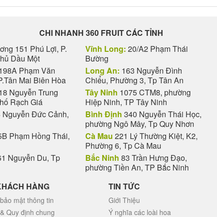
CHI NHANH 360 FRUIT CÁC TỈNH
ng 151 Phú Lợi, P.
Vĩnh Long:
20/A2 Phạm Thái
Thủ Dầu Một
Bường
198A Phạm Văn
Long An:
163 Nguyễn Đình
P.Tân Mai Biên Hòa
Chiểu, Phường 3, Tp Tân An
18 Nguyễn Trung
Tây Ninh
1075 CTM8, phường
phố Rạch Giá
Hiệp Ninh, TP Tây Ninh
 Nguyễn Đức Cảnh,
Bình Định
340 Nguyễn Thái Học,
phường Ngô Mây, Tp Quy Nhơn
B Phạm Hồng Thái,
Cà Mau
221 Lý Thường Kiệt, K2,
Phường 6, Tp Cà Mau
1 Nguyễn Du, Tp
Bắc Ninh
83 Trần Hưng Đạo,
phường Tiền An, TP Bắc Ninh
KHÁCH HÀNG
TIN TỨC
bảo mật thông tin
Giới Thiệu
 & Quy định chung
Ý nghĩa các loài hoa