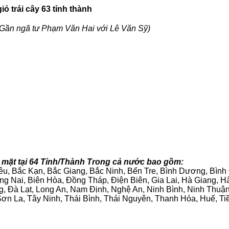
ỏ trái cây 63 tỉnh thành
Gần ngã tư Phạm Văn Hai với Lê Văn Sỹ)
 mặt tại 64 Tỉnh/Thành Trong cả nước bao gồm:
iêu, Bắc Kạn, Bắc Giang, Bắc Ninh, Bến Tre, Bình Dương, Bìn
g Nai, Biên Hòa, Đồng Tháp, Điện Biên, Gia Lai, Hà Giang,
g, Đà Lạt, Long An, Nam Định, Nghệ An, Ninh Bình, Ninh Thuậ
ơn La, Tây Ninh, Thái Bình, Thái Nguyên, Thanh Hóa, Huế, Ti