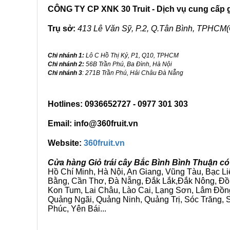
CÔNG TY CP XNK 30 Truit - Dịch vụ cung cấp gi
Trụ sở:
413 Lê Văn Sỹ, P.2, Q.Tân Bình, TPHCM(
Chi nhánh 1:
Lô C Hồ Thị Kỷ, P1, Q10, TPHCM
Chi nhánh 2:
56B Trần Phú, Ba Đình, Hà Nội
Chi nhánh 3
: 271B Trần Phú, Hải Châu Đà Nẵng
Hotlines: 0936652727 - 0977 301 303
Email: info@360fruit.vn
Website:
360fruit.vn
Cửa hàng Giỏ trái cây Bắc Bình Bình Thuận có
Hồ Chí Minh, Hà Nội, An Giang, Vũng Tàu, Bạc L
Bằng, Cần Thơ, Đà Nẵng, Đắk Lắk,Đắk Nông, Đồn
Kon Tum, Lai Châu, Lào Cai, Lạng Sơn, Lâm Đồn
Quảng Ngãi, Quảng Ninh, Quảng Trị, Sóc Trăng, S
Phúc, Yên Bái...