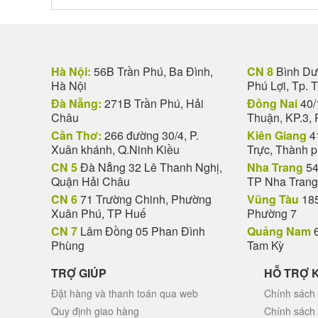
Hà Nội:
56B Trần Phú, Ba Đình,
CN 8
Bình Dươ
Hà Nội
Phú Lợi, Tp. 
Đà Nẵng:
271B Trần Phú, Hải
Đồng Nai
40/
Châu
Thuận, KP.3, 
Cần Thơ:
266 đường 30/4, P.
Kiên Giang
4
Xuân khánh, Q.Ninh Kiều
Trực, Thành 
CN 5
Đà Nẵng 32 Lê Thanh Nghị,
Nha Trang
54
Quận Hải Châu
TP Nha Trang
CN 6
71 Trường Chinh, Phường
Vũng Tàu
185
Xuân Phú, TP Huế
Phường 7
CN 7
Lâm Đồng 05 Phan Đình
Quảng Nam
6
Phùng
Tam Kỳ
TRỢ GIÚP
HỖ TRỢ 
Đặt hàng và thanh toán qua web
Chính sách 
Quy định giao hàng
Chính sách