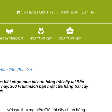
Giỏ Hàng
|
Giới Thiệu
|
Thanh Toán
|
Liên Hệ
I CÂY THEO DỊP
HOA TẶNG KÈM
QUÀ TẶNG KÈM
Hàm Tân
,
Phú Quí
a biết chọn mua tại cửa hàng trái cây tại Bắc
 nay, 360 Fruit mách bạn một cửa hàng trái cây
é!
.... với các thương hiệu Giỏ trái cây chính hãng