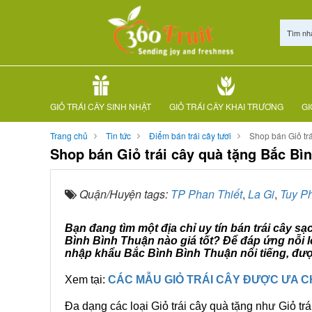
Tìm nh
GIỎ TRÁI CÂY SINH NHẬT
GIỎ TRÁI CÂY KHAI TRƯƠNG
GI
Trang chủ
Tin tức
Điểm bán trái cây tươi
Shop bán Giỏ tr
Shop bán Giỏ trái cây quà tặng Bắc Bì
Quận/Huyện tags:
TP Phan Thiết
,
La Gi
,
Tuy P
Bạn đang tìm một địa chỉ uy tín bán trái cây s
Bình Bình Thuận nào giá tốt? Để đáp ứng nỗi l
nhập khẩu Bắc Bình Bình Thuận nổi tiếng, đượ
Xem tại:
CÁC MẪU GIỎ TRÁI CÂY ĐƯỢC ƯA 
Đa dạng các loại Giỏ trái cây quà tặng như Giỏ trá