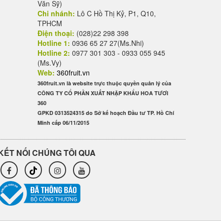
Văn Sỹ)
Chi nhánh:
Lô C Hồ Thị Kỷ, P1, Q10,
TPHCM
Điện thoại:
(028)22 298 398
Hotline 1:
0936 65 27 27(Ms.Nhi)
Hotline 2:
0977 301 303 - 0933 055 945
(Ms.Vy)
Web:
360fruit.vn
360fruit.vn là website trực thuộc quyền quản lý của
CÔNG TY CỔ PHẦN XUẤT NHẬP KHẨU HOA TƯƠI
360
GPKD 0313524315 do Sở kế hoạch Đầu tư TP. Hồ Chí
Minh cấp 06/11/2015
KẾT NỐI CHÚNG TÔI QUA