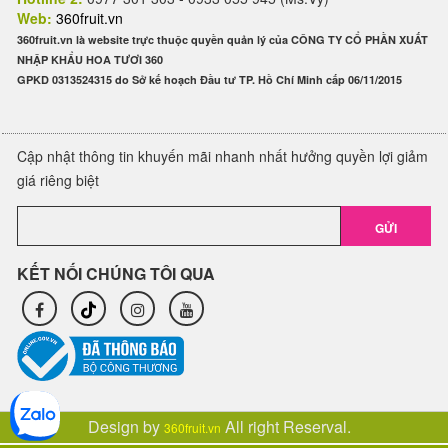
Web:
360fruit.vn
360fruit.vn là website trực thuộc quyền quản lý của CÔNG TY CỔ PHẦN XUẤT
NHẬP KHẨU HOA TƯƠI 360
GPKD 0313524315 do Sở kế hoạch Đầu tư TP. Hồ Chí Minh cấp 06/11/2015
Cập nhật thông tin khuyến mãi nhanh nhất hưởng quyền lợi giảm
giá riêng biệt
GỬI
KẾT NỐI CHÚNG TÔI QUA
Design by
All right Reserval.
360fruit.vn