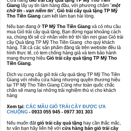
Cửa hàng
Giỏ trái cây quà tặng TP Mỹ Tho Tiền
Giang
lấy uy tín làm hàng đầu, với phương châm "
một
chữ tín - vạn niềm tin
",
Giỏ trái cây
quà tặng
TP Mỹ
Tho Tiền Giang
cam kết làm bạn hài lòng.
Nếu bạn đang ở
TP Mỹ Tho Tiền Giang
và có nhu cầu
mua Giỏ trái cây quà tặng, Bạn đừng ngại khoảng cách
xa, chúng tôi sẽ cử nhân viên trở tới tận nơi giao Giỏ trái
cây Quà tặng TP Mỹ Tho Tiền Giang cho quý khách
hàng. Tất cả các sản phẩm đăng tải trên website đều là
hình thực tế, có tem chống hàng giả và tem bảo hành
mang thương hiệu
Giỏ trái cây quà tặng TP Mỹ Tho
Tiền Giang
.
Dịch vụ cung cấp giỏ trái cây quà tặng TP Mỹ Tho Tiền
Giang với nhiều cửa hàng nhượng quyền thương hiệu
tại TP Mỹ Tho Tiền Giang Cũng như toàn quốc chắc
chắn sẽ mang lại những trải nghiệm thù vị cho khách
hàng
Xem tại:
CÁC MẪU GIỎ TRÁI CÂY ĐƯỢC ƯA
CHUỘNG
- 0933 055 945 - 0977 301 303
Nếu muốn đặt
giỏ trái cây quà tặng
hay cần thắc mắc,
tư vấn bạn hãy liên hệ với
cửa hàng bán
giỏ trái cây