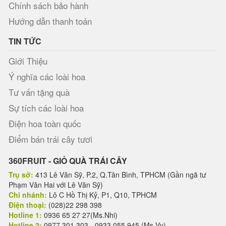
Chính sách bảo hành
Hướng dẫn thanh toán
TIN TỨC
Giới Thiệu
Ý nghĩa các loài hoa
Tư vấn tặng quà
Sự tích các loài hoa
Điện hoa toàn quốc
Điểm bán trái cây tươi
360FRUIT - GIỎ QUÀ TRÁI CÂY
Trụ sở:
413 Lê Văn Sỹ, P.2, Q.Tân Bình, TPHCM (Gần ngã tư
Phạm Văn Hai với Lê Văn Sỹ)
Chi nhánh:
Lô C Hồ Thị Kỷ, P1, Q10, TPHCM
Điện thoại:
(028)22 298 398
Hotline 1:
0936 65 27 27(Ms.Nhi)
Hotline 2:
0977 301 303 - 0933 055 945 (Ms.Vy)