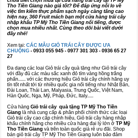
chưa biết chọn mua tại cửa hàng trái cây tại TP Mỹ
Tho Tiền Giang nào giá tốt? Để đáp ứng nỗi lo về
việc tìm kiếm thực phẩm sạch ngày càng tăng cao
hiện nay, 360 Fruit mách bạn một cửa hàng trái cây
nhập khẩu TP Mỹ Tho Tiền Giang nổi tiếng, được
chọn mua nhiều nhất. Cùng theo dõi bài viết dưới
đây nhé!
Xem tại:
CÁC MẪU GIỎ TRÁI CÂY ĐƯỢC ƯA
CHUỘNG
- 0933 055 945 - 0977 301 303 - 0936 65 27
27
Đa dạng các loại Giỏ trái cây quà tặng như Giỏ trái cây
với đầy đủ các màu sắc xanh đỏ tím vàng hồng trắng
phấn...... với các thương hiệu Giỏ trái cây chính hãng uy
tín tốt nhất tới từ nhiều quốc gia nổi tiếng như Nhật Bản,
Đài Loan, Thái Lan, Malyasia, Trung Quốc, Việt Nam,
Hàn Quốc, Nga, Mỹ, Pháp, Đức, Italy.....
Cửa hàng
Giỏ trái cây quà tặng TP Mỹ Tho Tiền
Giang
là nhà cung cấp & phân phối chính thức các loại
Giỏ trái cây cao cấp chính hiệu, Giỏ trái cây hàng nhập
khẩu chính hãng cho nhiều cửa hàng đại lý lớn ở
TP Mỹ
Tho Tiền Giang
và trên toàn quốc giá rẻ ưu đãi. Shop
bán giỏ trái cây TP Mỹ Tho Tiền Giang luôn bảo đảm