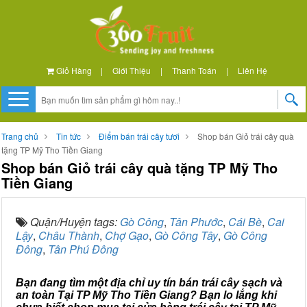
Giỏ Hàng
|
Giới Thiệu
|
Thanh Toán
|
Liên Hệ
Trang chủ
Tin tức
Điểm bán trái cây tươi
Shop bán Giỏ trái cây quà
tặng TP Mỹ Tho Tiền Giang
Shop bán Giỏ trái cây quà tặng TP Mỹ Tho
Tiền Giang
Quận/Huyện tags:
Gò Công
,
Tân Phước
,
Cái Bè
,
Cai
Lậy
,
Châu Thành
,
Chợ Gạo
,
Gò Công Tây
,
Gò Công
Đông
,
Tân Phú Đông
Bạn đang tìm một địa chỉ uy tín bán trái cây sạch và
an toàn Tại TP Mỹ Tho Tiền Giang? Bạn lo lắng khi