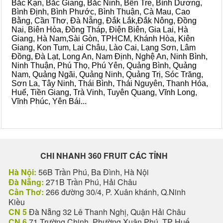
Bắc Kạn, Bắc Giang, Bắc Ninh, Bến Tre, Bình Dương,
Bình Định, Bình Phước, Bình Thuận, Cà Mau, Cao
Bằng, Cần Thơ, Đà Nẵng, Đắk Lắk,Đắk Nông, Đồng
Nai, Biên Hòa, Đồng Tháp, Điện Biên, Gia Lai, Hà
Giang, Hà Nam,Sài Gòn, TPHCM, Khánh Hòa, Kiên
Giang, Kon Tum, Lai Châu, Lào Cai, Lạng Sơn, Lâm
Đồng, Đà Lạt, Long An, Nam Định, Nghệ An, Ninh Bình,
Ninh Thuận, Phú Thọ, Phú Yên, Quảng Bình, Quảng
Nam, Quảng Ngãi, Quảng Ninh, Quảng Trị, Sóc Trăng,
Sơn La, Tây Ninh, Thái Bình, Thái Nguyên, Thanh Hóa,
Huế, Tiền Giang, Trà Vinh, Tuyên Quang, Vĩnh Long,
Vĩnh Phúc, Yên Bái...
CHI NHANH 360 FRUIT CÁC TỈNH
Hà Nội:
56B Trần Phú, Ba Đình, Hà Nội
Đà Nẵng:
271B Trần Phú, Hải Châu
Cần Thơ:
266 đường 30/4, P. Xuân khánh, Q.Ninh
Kiều
CN 5
Đà Nẵng 32 Lê Thanh Nghị, Quận Hải Châu
CN 6
71 Trường Chinh, Phường Xuân Phú, TP Huế