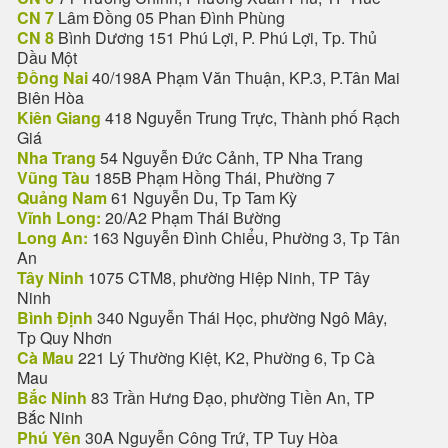
CN 7
Lâm Đồng 05 Phan Đình Phùng
CN 8
Bình Dương 151 Phú Lợi, P. Phú Lợi, Tp. Thủ
Dầu Một
Đồng Nai
40/198A Phạm Văn Thuận, KP.3, P.Tân Mai
Biên Hòa
Kiên Giang
418 Nguyễn Trung Trực, Thành phố Rạch
Giá
Nha Trang
54 Nguyễn Đức Cảnh, TP Nha Trang
Vũng Tàu
185B Phạm Hồng Thái, Phường 7
Quảng Nam
61 Nguyễn Du, Tp Tam Kỳ
Vĩnh Long:
20/A2 Phạm Thái Bường
Long An:
163 Nguyễn Đình Chiểu, Phường 3, Tp Tân
An
Tây Ninh
1075 CTM8, phường Hiệp Ninh, TP Tây
Ninh
Bình Định
340 Nguyễn Thái Học, phường Ngô Mây,
Tp Quy Nhơn
Cà Mau
221 Lý Thường Kiệt, K2, Phường 6, Tp Cà
Mau
Bắc Ninh
83 Trần Hưng Đạo, phường Tiền An, TP
Bắc Ninh
Phú Yên
30A Nguyễn Công Trứ, TP Tuy Hòa