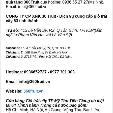
quà tặng
360Fruit
qua hotline: 0936 65 27 27(Ms.Nhi),
Email: info@360fruit.vn.
CÔNG TY CP XNK 30 Truit - Dịch vụ cung cấp giỏ trái
cây 63 tỉnh thành
Trụ sở:
413 Lê Văn Sỹ, P.2, Q.Tân Bình, TPHCM(Gần
ngã tư Phạm Văn Hai với Lê Văn Sỹ)
Chi nhánh 1:
Lô C Hồ Thị Kỷ, P1, Q10, TPHCM
Chi nhánh 2:
56B Trần Phú, Ba Đình, Hà Nội
Chi nhánh 3
: 271B Trần Phú, Hải Châu Đà Nẵng
Hotlines: 0936652727 - 0977 301 303
Email: info@360fruit.vn
Website:
360fruit.vn
Cửa hàng Giỏ trái cây TP Mỹ Tho Tiền Giang có mặt
tại 64 Tỉnh/Thành Trong cả nước bao gồm:
Hồ Chí Minh, Hà Nội, An Giang, Vũng Tàu, Bạc Liêu,