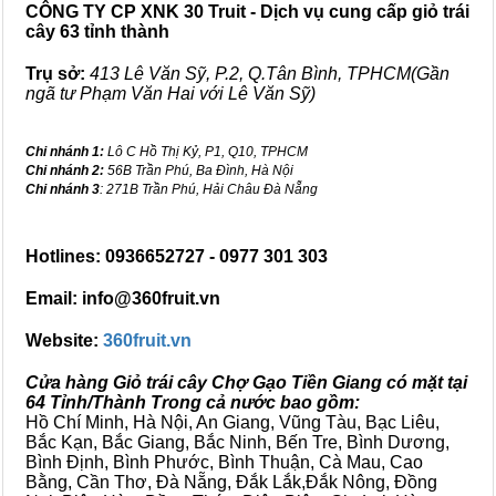
CÔNG TY CP XNK 30 Truit - Dịch vụ cung cấp giỏ trái
cây 63 tỉnh thành
Trụ sở:
413 Lê Văn Sỹ, P.2, Q.Tân Bình, TPHCM(Gần
ngã tư Phạm Văn Hai với Lê Văn Sỹ)
Chi nhánh 1:
Lô C Hồ Thị Kỷ, P1, Q10, TPHCM
Chi nhánh 2:
56B Trần Phú, Ba Đình, Hà Nội
Chi nhánh 3
: 271B Trần Phú, Hải Châu Đà Nẵng
Hotlines: 0936652727 - 0977 301 303
Email: info@360fruit.vn
Website:
360fruit.vn
Cửa hàng Giỏ trái cây Chợ Gạo Tiền Giang có mặt tại
64 Tỉnh/Thành Trong cả nước bao gồm:
Hồ Chí Minh, Hà Nội, An Giang, Vũng Tàu, Bạc Liêu,
Bắc Kạn, Bắc Giang, Bắc Ninh, Bến Tre, Bình Dương,
Bình Định, Bình Phước, Bình Thuận, Cà Mau, Cao
Bằng, Cần Thơ, Đà Nẵng, Đắk Lắk,Đắk Nông, Đồng