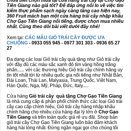
chưa biết chọn mua tại cửa hàng trái cây tại Chợ Gạo
Tiền Giang nào giá tốt? Để đáp ứng nỗi lo về việc tìm
kiếm thực phẩm sạch ngày càng tăng cao hiện nay,
360 Fruit mách bạn một cửa hàng trái cây nhập khẩu
Chợ Gạo Tiền Giang nổi tiếng, được chọn mua nhiều
nhất. Cùng theo dõi bài viết dưới đây nhé!
Xem tại:
CÁC MẪU GIỎ TRÁI CÂY ĐƯỢC ƯA
CHUỘNG
- 0933 055 945 - 0977 301 303 - 0936 65 27
27
Đa dạng các loại Giỏ trái cây quà tặng như Giỏ trái cây
với đầy đủ các màu sắc xanh đỏ tím vàng hồng trắng
phấn...... với các thương hiệu Giỏ trái cây chính hãng uy
tín tốt nhất tới từ nhiều quốc gia nổi tiếng như Nhật Bản,
Đài Loan, Thái Lan, Malyasia, Trung Quốc, Việt Nam,
Hàn Quốc, Nga, Mỹ, Pháp, Đức, Italy.....
Cửa hàng
Giỏ trái cây quà tặng Chợ Gạo Tiền Giang
là nhà cung cấp & phân phối chính thức các loại Giỏ trái
cây cao cấp chính hiệu, Giỏ trái cây hàng nhập khẩu
chính hãng cho nhiều cửa hàng đại lý lớn ở
Chợ Gạo
Tiền Giang
và trên toàn quốc giá rẻ ưu đãi. Shop bán
giỏ trái cây Chợ Gạo Tiền Giang luôn bảo đảm khách
hàng hài lòng nhất. Đừng ngần ngại gọi cho chúng tôi