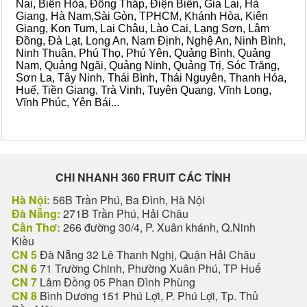
Nai, Biên Hòa, Đồng Tháp, Điện Biên, Gia Lai, Hà
Giang, Hà Nam,Sài Gòn, TPHCM, Khánh Hòa, Kiên
Giang, Kon Tum, Lai Châu, Lào Cai, Lạng Sơn, Lâm
Đồng, Đà Lạt, Long An, Nam Định, Nghệ An, Ninh Bình,
Ninh Thuận, Phú Thọ, Phú Yên, Quảng Bình, Quảng
Nam, Quảng Ngãi, Quảng Ninh, Quảng Trị, Sóc Trăng,
Sơn La, Tây Ninh, Thái Bình, Thái Nguyên, Thanh Hóa,
Huế, Tiền Giang, Trà Vinh, Tuyên Quang, Vĩnh Long,
Vĩnh Phúc, Yên Bái...
CHI NHANH 360 FRUIT CÁC TỈNH
Hà Nội:
56B Trần Phú, Ba Đình, Hà Nội
Đà Nẵng:
271B Trần Phú, Hải Châu
Cần Thơ:
266 đường 30/4, P. Xuân khánh, Q.Ninh
Kiều
CN 5
Đà Nẵng 32 Lê Thanh Nghị, Quận Hải Châu
CN 6
71 Trường Chinh, Phường Xuân Phú, TP Huế
CN 7
Lâm Đồng 05 Phan Đình Phùng
CN 8
Bình Dương 151 Phú Lợi, P. Phú Lợi, Tp. Thủ