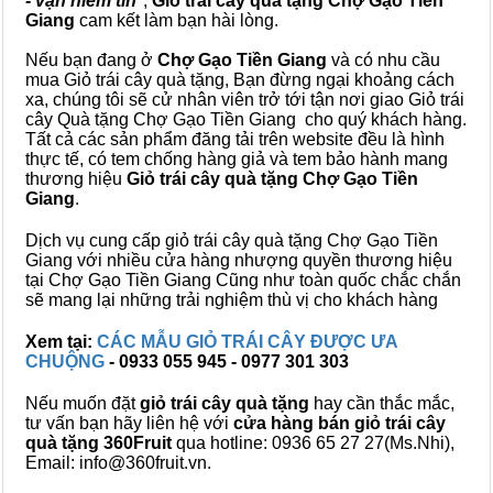
- vạn niềm tin
",
Giỏ trái cây
quà tặng
Chợ Gạo Tiền
Giang
cam kết làm bạn hài lòng.
Nếu bạn đang ở
Chợ Gạo Tiền Giang
và có nhu cầu
mua Giỏ trái cây quà tặng, Bạn đừng ngại khoảng cách
xa, chúng tôi sẽ cử nhân viên trở tới tận nơi giao Giỏ trái
cây Quà tặng Chợ Gạo Tiền Giang cho quý khách hàng.
Tất cả các sản phẩm đăng tải trên website đều là hình
thực tế, có tem chống hàng giả và tem bảo hành mang
thương hiệu
Giỏ trái cây quà tặng Chợ Gạo Tiền
Giang
.
Dịch vụ cung cấp giỏ trái cây quà tặng Chợ Gạo Tiền
Giang với nhiều cửa hàng nhượng quyền thương hiệu
tại Chợ Gạo Tiền Giang Cũng như toàn quốc chắc chắn
sẽ mang lại những trải nghiệm thù vị cho khách hàng
Xem tại:
CÁC MẪU GIỎ TRÁI CÂY ĐƯỢC ƯA
CHUỘNG
- 0933 055 945 - 0977 301 303
Nếu muốn đặt
giỏ trái cây quà tặng
hay cần thắc mắc,
tư vấn bạn hãy liên hệ với
cửa hàng bán
giỏ trái cây
quà tặng
360Fruit
qua hotline: 0936 65 27 27(Ms.Nhi),
Email: info@360fruit.vn.