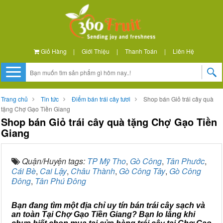
Giỏ Hàng
|
Giới Thiệu
|
Thanh Toán
|
Liên Hệ
Trang chủ
Tin tức
Điểm bán trái cây tươi
Shop bán Giỏ trái cây quà
tặng Chợ Gạo Tiền Giang
Shop bán Giỏ trái cây quà tặng Chợ Gạo Tiền
Giang
Quận/Huyện tags:
TP Mỹ Tho
,
Gò Công
,
Tân Phước
,
Cái Bè
,
Cai Lậy
,
Châu Thành
,
Gò Công Tây
,
Gò Công
Đông
,
Tân Phú Đông
Bạn đang tìm một địa chỉ uy tín bán trái cây sạch và
an toàn Tại Chợ Gạo Tiền Giang? Bạn lo lắng khi