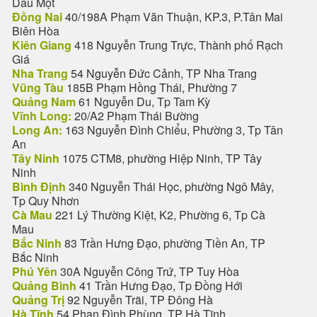
Dầu Một
Đồng Nai
40/198A Phạm Văn Thuận, KP.3, P.Tân Mai
Biên Hòa
Kiên Giang
418 Nguyễn Trung Trực, Thành phố Rạch
Giá
Nha Trang
54 Nguyễn Đức Cảnh, TP Nha Trang
Vũng Tàu
185B Phạm Hồng Thái, Phường 7
Quảng Nam
61 Nguyễn Du, Tp Tam Kỳ
Vĩnh Long:
20/A2 Phạm Thái Bường
Long An:
163 Nguyễn Đình Chiểu, Phường 3, Tp Tân
An
Tây Ninh
1075 CTM8, phường Hiệp Ninh, TP Tây
Ninh
Bình Định
340 Nguyễn Thái Học, phường Ngô Mây,
Tp Quy Nhơn
Cà Mau
221 Lý Thường Kiệt, K2, Phường 6, Tp Cà
Mau
Bắc Ninh
83 Trần Hưng Đạo, phường Tiền An, TP
Bắc Ninh
Phú Yên
30A Nguyễn Công Trứ, TP Tuy Hòa
Quảng Bình
41 Trần Hưng Đạo, Tp Đồng Hới
Quảng Trị
92 Nguyễn Trãi, TP Đông Hà
Hà Tĩnh
54 Phan Đình Phùng, TP Hà Tĩnh