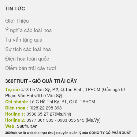
TIN TỨC
Giới Thiệu
Ý nghĩa các loài hoa
Tư vấn tặng quà
Sự tích các loài hoa
Điện hoa toàn quốc
Điểm bán trái cây tươi
360FRUIT - GIỎ QUÀ TRÁI CÂY
Trụ sở:
413 Lê Văn Sỹ, P.2, Q.Tân Bình, TPHCM (Gần ngã tư
Phạm Văn Hai với Lê Văn Sỹ)
Chi nhánh:
Lô C Hồ Thị Kỷ, P1, Q10, TPHCM
Điện thoại:
(028)22 298 398
Hotline 1:
0936 65 27 27(Ms.Nhi)
Hotline 2:
0977 301 303 - 0933 055 945 (Ms.Vy)
Web:
360fruit.vn
360fruit.vn là website trực thuộc quyền quản lý của CÔNG TY CỔ PHẦN XUẤT