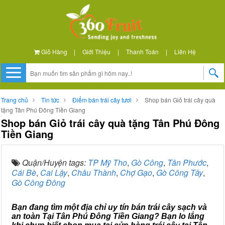
Giỏ Hàng
|
Giới Thiệu
|
Thanh Toán
|
Liên Hệ
Trang chủ
Tin tức
Điểm bán trái cây tươi
Shop bán Giỏ trái cây quà
tặng Tân Phú Đông Tiền Giang
Shop bán Giỏ trái cây quà tặng Tân Phú Đông
Tiền Giang
Quận/Huyện tags:
TP Mỹ Tho
,
Gò Công
,
Tân Phước
,
Cái Bè
,
Cai Lậy
,
Châu Thành
,
Chợ Gạo
,
Gò Công Tây
,
Gò Công Đông
Bạn đang tìm một địa chỉ uy tín bán trái cây sạch và
an toàn Tại Tân Phú Đông Tiền Giang? Bạn lo lắng