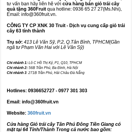
tư vấn bạn hãy liên hệ với
cửa hàng bán
giỏ trái cây
quà tặng
360Fruit
qua hotline: 0936 65 27 27(Ms.Nhi),
Email: info@360fruit.vn.
CÔNG TY CP XNK 30 Truit - Dịch vụ cung cấp giỏ trái
cây 63 tỉnh thành
Trụ sở:
413 Lê Văn Sỹ, P.2, Q.Tân Bình, TPHCM(Gần
ngã tư Phạm Văn Hai với Lê Văn Sỹ)
Chi nhánh 1:
Lô C Hồ Thị Kỷ, P1, Q10, TPHCM
Chi nhánh 2:
56B Trần Phú, Ba Đình, Hà Nội
Chi nhánh 3
: 271B Trần Phú, Hải Châu Đà Nẵng
Hotlines: 0936652727 - 0977 301 303
Email: info@360fruit.vn
Website:
360fruit.vn
Cửa hàng Giỏ trái cây Tân Phú Đông Tiền Giang có
mặt tại 64 Tỉnh/Thành Trong cả nước bao gồm: