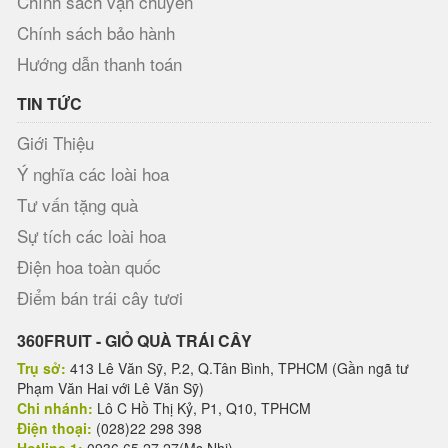
Chính sách vận chuyển
Chính sách bảo hành
Hướng dẫn thanh toán
TIN TỨC
Giới Thiệu
Ý nghĩa các loài hoa
Tư vấn tặng quà
Sự tích các loài hoa
Điện hoa toàn quốc
Điểm bán trái cây tươi
360FRUIT - GIỎ QUÀ TRÁI CÂY
Trụ sở:
413 Lê Văn Sỹ, P.2, Q.Tân Bình, TPHCM (Gần ngã tư
Phạm Văn Hai với Lê Văn Sỹ)
Chi nhánh:
Lô C Hồ Thị Kỷ, P1, Q10, TPHCM
Điện thoại:
(028)22 298 398