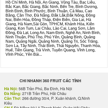
Hồ Chí Minh, Hà Nội, An Giang, Vũng Tàu, Bạc Liêu,
Bắc Kạn, Bắc Giang, Bắc Ninh, Bến Tre, Bình Dương,
Bình Định, Bình Phước, Bình Thuận, Cà Mau, Cao
Bằng, Cần Thơ, Đà Nẵng, Đắk Lắk,Đắk Nông, Đồng
Nai, Biên Hòa, Đồng Tháp, Điện Biên, Gia Lai, Hà
Giang, Hà Nam,Sài Gòn, TPHCM, Khánh Hòa, Kiên
Giang, Kon Tum, Lai Châu, Lào Cai, Lạng Sơn, Lâm
Đồng, Đà Lạt, Long An, Nam Định, Nghệ An, Ninh Bình,
Ninh Thuận, Phú Thọ, Phú Yên, Quảng Bình, Quảng
Nam, Quảng Ngãi, Quảng Ninh, Quảng Trị, Sóc Trăng,
Sơn La, Tây Ninh, Thái Bình, Thái Nguyên, Thanh Hóa,
Huế, Tiền Giang, Trà Vinh, Tuyên Quang, Vĩnh Long,
Vĩnh Phúc, Yên Bái...
CHI NHANH 360 FRUIT CÁC TỈNH
Hà Nội:
56B Trần Phú, Ba Đình, Hà Nội
Đà Nẵng:
271B Trần Phú, Hải Châu
Cần Thơ:
266 đường 30/4, P. Xuân khánh, Q.Ninh
Kiều
CN 5
Đà Nẵng 32 Lê Thanh Nghị, Quận Hải Châu