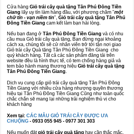
Cửa hàng
Giỏ trái cây quà tặng Tân Phú Đông Tiền
Giang
lấy uy tín làm hàng đầu, với phương châm "
một
chữ tín - vạn niềm tin
",
Giỏ trái cây
quà tặng
Tân Phú
Đông Tiền Giang
cam kết làm bạn hài lòng.
Nếu bạn đang ở
Tân Phú Đông Tiền Giang
và có nhu
cầu mua Giỏ trái cây quà tặng, Bạn đừng ngại khoảng
cách xa, chúng tôi sẽ cử nhân viên trở tới tận nơi giao
Giỏ trái cây Quà tặng Tân Phú Đông Tiền Giang cho
quý khách hàng. Tất cả các sản phẩm đăng tải trên
website đều là hình thực tế, có tem chống hàng giả và
tem bảo hành mang thương hiệu
Giỏ trái cây quà tặng
Tân Phú Đông Tiền Giang
.
Dịch vụ cung cấp giỏ trái cây quà tặng Tân Phú Đông
Tiền Giang với nhiều cửa hàng nhượng quyền thương
hiệu tại Tân Phú Đông Tiền Giang Cũng như toàn quốc
chắc chắn sẽ mang lại những trải nghiệm thù vị cho
khách hàng
Xem tại:
CÁC MẪU GIỎ TRÁI CÂY ĐƯỢC ƯA
CHUỘNG
- 0933 055 945 - 0977 301 303
Nếu muốn đặt
giỏ trái cây quà tặng
hay cần thắc mắc,