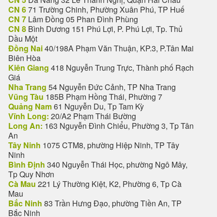
CN 6
71 Trường Chinh, Phường Xuân Phú, TP Huế
CN 7
Lâm Đồng 05 Phan Đình Phùng
CN 8
Bình Dương 151 Phú Lợi, P. Phú Lợi, Tp. Thủ
Dầu Một
Đồng Nai
40/198A Phạm Văn Thuận, KP.3, P.Tân Mai
Biên Hòa
Kiên Giang
418 Nguyễn Trung Trực, Thành phố Rạch
Giá
Nha Trang
54 Nguyễn Đức Cảnh, TP Nha Trang
Vũng Tàu
185B Phạm Hồng Thái, Phường 7
Quảng Nam
61 Nguyễn Du, Tp Tam Kỳ
Vĩnh Long:
20/A2 Phạm Thái Bường
Long An:
163 Nguyễn Đình Chiểu, Phường 3, Tp Tân
An
Tây Ninh
1075 CTM8, phường Hiệp Ninh, TP Tây
Ninh
Bình Định
340 Nguyễn Thái Học, phường Ngô Mây,
Tp Quy Nhơn
Cà Mau
221 Lý Thường Kiệt, K2, Phường 6, Tp Cà
Mau
Bắc Ninh
83 Trần Hưng Đạo, phường Tiền An, TP
Bắc Ninh