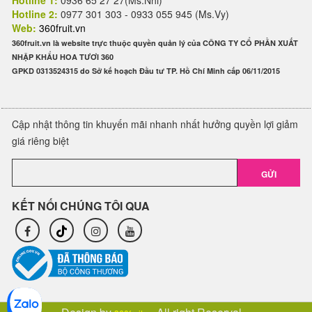
Hotline 1:
0936 65 27 27(Ms.Nhi)
Hotline 2:
0977 301 303 - 0933 055 945 (Ms.Vy)
Web:
360fruit.vn
360fruit.vn là website trực thuộc quyền quản lý của CÔNG TY CỔ PHẦN XUẤT
NHẬP KHẨU HOA TƯƠI 360
GPKD 0313524315 do Sở kế hoạch Đầu tư TP. Hồ Chí Minh cấp 06/11/2015
Cập nhật thông tin khuyến mãi nhanh nhất hưởng quyền lợi giảm
giá riêng biệt
GỬI
KẾT NỐI CHÚNG TÔI QUA