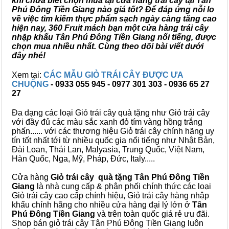
khi chưa biết chọn mua tại cửa hàng trái cây tại Tân
Phú Đông Tiền Giang nào giá tốt? Để đáp ứng nỗi lo
về việc tìm kiếm thực phẩm sạch ngày càng tăng cao
hiện nay, 360 Fruit mách bạn một cửa hàng trái cây
nhập khẩu Tân Phú Đông Tiền Giang nổi tiếng, được
chọn mua nhiều nhất. Cùng theo dõi bài viết dưới
đây nhé!
Xem tại:
CÁC MẪU GIỎ TRÁI CÂY ĐƯỢC ƯA
CHUỘNG
- 0933 055 945 - 0977 301 303 - 0936 65 27
27
Đa dạng các loại Giỏ trái cây quà tặng như Giỏ trái cây
với đầy đủ các màu sắc xanh đỏ tím vàng hồng trắng
phấn...... với các thương hiệu Giỏ trái cây chính hãng uy
tín tốt nhất tới từ nhiều quốc gia nổi tiếng như Nhật Bản,
Đài Loan, Thái Lan, Malyasia, Trung Quốc, Việt Nam,
Hàn Quốc, Nga, Mỹ, Pháp, Đức, Italy.....
Cửa hàng
Giỏ trái cây quà tặng Tân Phú Đông Tiền
Giang
là nhà cung cấp & phân phối chính thức các loại
Giỏ trái cây cao cấp chính hiệu, Giỏ trái cây hàng nhập
khẩu chính hãng cho nhiều cửa hàng đại lý lớn ở
Tân
Phú Đông Tiền Giang
và trên toàn quốc giá rẻ ưu đãi.
Shop bán giỏ trái cây Tân Phú Đông Tiền Giang luôn