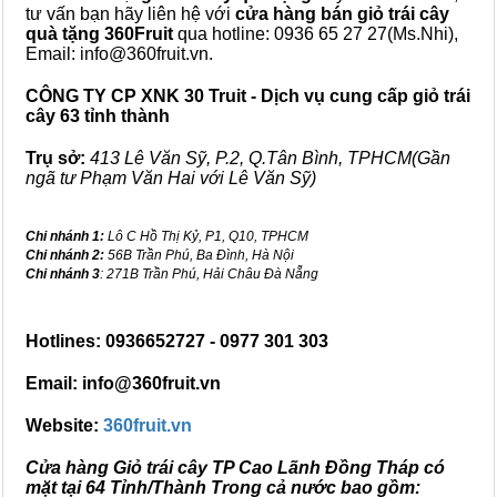
tư vấn bạn hãy liên hệ với
cửa hàng bán
giỏ trái cây
quà tặng
360Fruit
qua hotline: 0936 65 27 27(Ms.Nhi),
Email: info@360fruit.vn.
CÔNG TY CP XNK 30 Truit - Dịch vụ cung cấp giỏ trái
cây 63 tỉnh thành
Trụ sở:
413 Lê Văn Sỹ, P.2, Q.Tân Bình, TPHCM(Gần
ngã tư Phạm Văn Hai với Lê Văn Sỹ)
Chi nhánh 1:
Lô C Hồ Thị Kỷ, P1, Q10, TPHCM
Chi nhánh 2:
56B Trần Phú, Ba Đình, Hà Nội
Chi nhánh 3
: 271B Trần Phú, Hải Châu Đà Nẵng
Hotlines: 0936652727 - 0977 301 303
Email: info@360fruit.vn
Website:
360fruit.vn
Cửa hàng Giỏ trái cây TP Cao Lãnh Đồng Tháp có
mặt tại 64 Tỉnh/Thành Trong cả nước bao gồm: