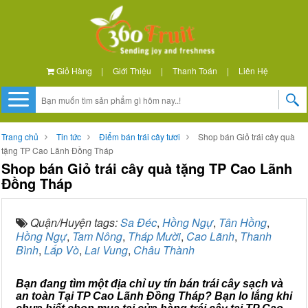
Giỏ Hàng
|
Giới Thiệu
|
Thanh Toán
|
Liên Hệ
Trang chủ
Tin tức
Điểm bán trái cây tươi
Shop bán Giỏ trái cây quà
tặng TP Cao Lãnh Đồng Tháp
Shop bán Giỏ trái cây quà tặng TP Cao Lãnh
Đồng Tháp
Quận/Huyện tags:
Sa Đéc
,
Hồng Ngự
,
Tân Hồng
,
Hồng Ngự
,
Tam Nông
,
Tháp Mười
,
Cao Lãnh
,
Thanh
Bình
,
Lấp Vò
,
Lai Vung
,
Châu Thành
Bạn đang tìm một địa chỉ uy tín bán trái cây sạch và
an toàn Tại TP Cao Lãnh Đồng Tháp? Bạn lo lắng khi