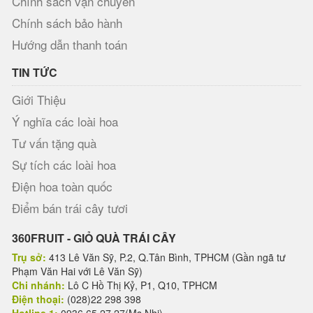
Chính sách vận chuyển
Chính sách bảo hành
Hướng dẫn thanh toán
TIN TỨC
Giới Thiệu
Ý nghĩa các loài hoa
Tư vấn tặng quà
Sự tích các loài hoa
Điện hoa toàn quốc
Điểm bán trái cây tươi
360FRUIT - GIỎ QUÀ TRÁI CÂY
Trụ sở:
413 Lê Văn Sỹ, P.2, Q.Tân Bình, TPHCM (Gần ngã tư
Phạm Văn Hai với Lê Văn Sỹ)
Chi nhánh:
Lô C Hồ Thị Kỷ, P1, Q10, TPHCM
Điện thoại:
(028)22 298 398