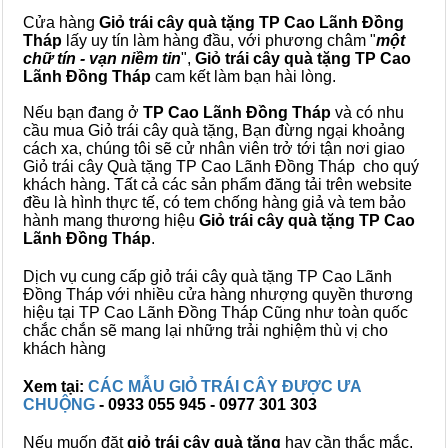
Cửa hàng
Giỏ trái cây quà tặng TP Cao Lãnh Đồng
Tháp
lấy uy tín làm hàng đầu, với phương châm "
một
chữ tín - vạn niềm tin
",
Giỏ trái cây
quà tặng
TP Cao
Lãnh Đồng Tháp
cam kết làm bạn hài lòng.
Nếu bạn đang ở
TP Cao Lãnh Đồng Tháp
và có nhu
cầu mua Giỏ trái cây quà tặng, Bạn đừng ngại khoảng
cách xa, chúng tôi sẽ cử nhân viên trở tới tận nơi giao
Giỏ trái cây Quà tặng TP Cao Lãnh Đồng Tháp cho quý
khách hàng. Tất cả các sản phẩm đăng tải trên website
đều là hình thực tế, có tem chống hàng giả và tem bảo
hành mang thương hiệu
Giỏ trái cây quà tặng TP Cao
Lãnh Đồng Tháp
.
Dịch vụ cung cấp giỏ trái cây quà tặng TP Cao Lãnh
Đồng Tháp với nhiều cửa hàng nhượng quyền thương
hiệu tại TP Cao Lãnh Đồng Tháp Cũng như toàn quốc
chắc chắn sẽ mang lại những trải nghiệm thù vị cho
khách hàng
Xem tại:
CÁC MẪU GIỎ TRÁI CÂY ĐƯỢC ƯA
CHUỘNG
- 0933 055 945 - 0977 301 303
Nếu muốn đặt
giỏ trái cây quà tặng
hay cần thắc mắc,