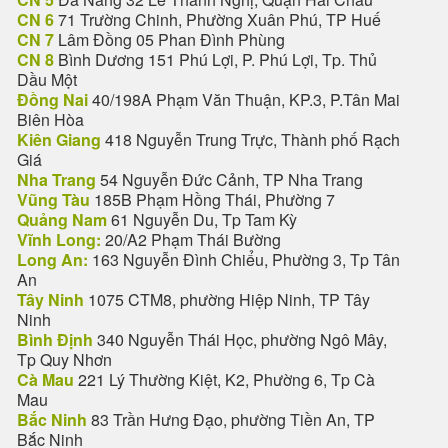
CN 6
71 Trường Chinh, Phường Xuân Phú, TP Huế
CN 7
Lâm Đồng 05 Phan Đình Phùng
CN 8
Bình Dương 151 Phú Lợi, P. Phú Lợi, Tp. Thủ
Dầu Một
Đồng Nai
40/198A Phạm Văn Thuận, KP.3, P.Tân Mai
Biên Hòa
Kiên Giang
418 Nguyễn Trung Trực, Thành phố Rạch
Giá
Nha Trang
54 Nguyễn Đức Cảnh, TP Nha Trang
Vũng Tàu
185B Phạm Hồng Thái, Phường 7
Quảng Nam
61 Nguyễn Du, Tp Tam Kỳ
Vĩnh Long:
20/A2 Phạm Thái Bường
Long An:
163 Nguyễn Đình Chiểu, Phường 3, Tp Tân
An
Tây Ninh
1075 CTM8, phường Hiệp Ninh, TP Tây
Ninh
Bình Định
340 Nguyễn Thái Học, phường Ngô Mây,
Tp Quy Nhơn
Cà Mau
221 Lý Thường Kiệt, K2, Phường 6, Tp Cà
Mau
Bắc Ninh
83 Trần Hưng Đạo, phường Tiền An, TP
Bắc Ninh