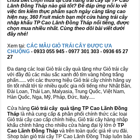
chưa biết chọn mua tại cửa hàng trái cây tại TP Cao
Lãnh Đồng Tháp nào giá tốt? Để đáp ứng nỗi lo về
việc tìm kiếm thực phẩm sạch ngày càng tăng cao
hiện nay, 360 Fruit mách bạn một cửa hàng trái cây
nhập khẩu TP Cao Lãnh Đồng Tháp nổi tiếng, được
chọn mua nhiều nhất. Cùng theo dõi bài viết dưới
đây nhé!
Xem tại:
CÁC MẪU GIỎ TRÁI CÂY ĐƯỢC ƯA
CHUỘNG
- 0933 055 945 - 0977 301 303 - 0936 65 27
27
Đa dạng các loại Giỏ trái cây quà tặng như Giỏ trái cây
với đầy đủ các màu sắc xanh đỏ tím vàng hồng trắng
phấn...... với các thương hiệu Giỏ trái cây chính hãng uy
tín tốt nhất tới từ nhiều quốc gia nổi tiếng như Nhật Bản,
Đài Loan, Thái Lan, Malyasia, Trung Quốc, Việt Nam,
Hàn Quốc, Nga, Mỹ, Pháp, Đức, Italy.....
Cửa hàng
Giỏ trái cây quà tặng TP Cao Lãnh Đồng
Tháp
là nhà cung cấp & phân phối chính thức các loại
Giỏ trái cây cao cấp chính hiệu, Giỏ trái cây hàng nhập
khẩu chính hãng cho nhiều cửa hàng đại lý lớn ở
TP
Cao Lãnh Đồng Tháp
và trên toàn quốc giá rẻ ưu đãi.
Shop bán giỏ trái cây TP Cao Lãnh Đồng Tháp luôn bảo