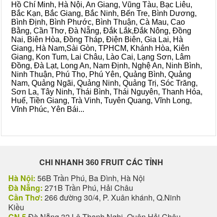
Hồ Chí Minh, Hà Nội, An Giang, Vũng Tàu, Bạc Liêu,
Bắc Kạn, Bắc Giang, Bắc Ninh, Bến Tre, Bình Dương,
Bình Định, Bình Phước, Bình Thuận, Cà Mau, Cao
Bằng, Cần Thơ, Đà Nẵng, Đắk Lắk,Đắk Nông, Đồng
Nai, Biên Hòa, Đồng Tháp, Điện Biên, Gia Lai, Hà
Giang, Hà Nam,Sài Gòn, TPHCM, Khánh Hòa, Kiên
Giang, Kon Tum, Lai Châu, Lào Cai, Lạng Sơn, Lâm
Đồng, Đà Lạt, Long An, Nam Định, Nghệ An, Ninh Bình,
Ninh Thuận, Phú Thọ, Phú Yên, Quảng Bình, Quảng
Nam, Quảng Ngãi, Quảng Ninh, Quảng Trị, Sóc Trăng,
Sơn La, Tây Ninh, Thái Bình, Thái Nguyên, Thanh Hóa,
Huế, Tiền Giang, Trà Vinh, Tuyên Quang, Vĩnh Long,
Vĩnh Phúc, Yên Bái...
CHI NHANH 360 FRUIT CÁC TỈNH
Hà Nội:
56B Trần Phú, Ba Đình, Hà Nội
Đà Nẵng:
271B Trần Phú, Hải Châu
Cần Thơ:
266 đường 30/4, P. Xuân khánh, Q.Ninh
Kiều
CN 5
Đà Nẵng 32 Lê Thanh Nghị, Quận Hải Châu