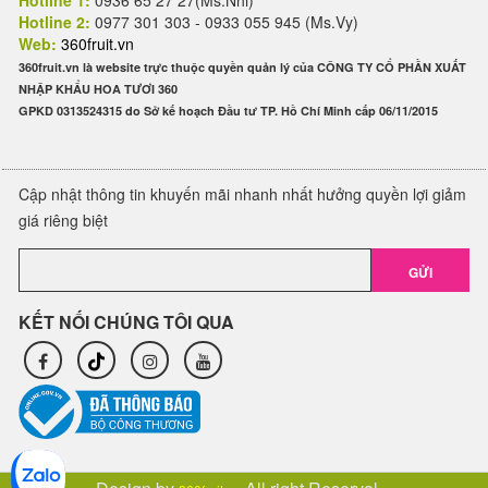
Hotline 1:
0936 65 27 27(Ms.Nhi)
Hotline 2:
0977 301 303 - 0933 055 945 (Ms.Vy)
Web:
360fruit.vn
360fruit.vn là website trực thuộc quyền quản lý của CÔNG TY CỔ PHẦN XUẤT
NHẬP KHẨU HOA TƯƠI 360
GPKD 0313524315 do Sở kế hoạch Đầu tư TP. Hồ Chí Minh cấp 06/11/2015
Cập nhật thông tin khuyến mãi nhanh nhất hưởng quyền lợi giảm
giá riêng biệt
GỬI
KẾT NỐI CHÚNG TÔI QUA