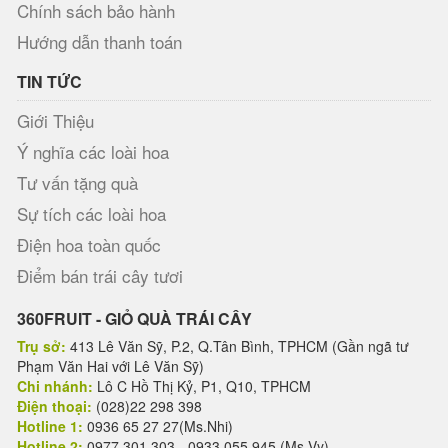
Chính sách bảo hành
Hướng dẫn thanh toán
TIN TỨC
Giới Thiệu
Ý nghĩa các loài hoa
Tư vấn tặng quà
Sự tích các loài hoa
Điện hoa toàn quốc
Điểm bán trái cây tươi
360FRUIT - GIỎ QUÀ TRÁI CÂY
Trụ sở:
413 Lê Văn Sỹ, P.2, Q.Tân Bình, TPHCM (Gần ngã tư
Phạm Văn Hai với Lê Văn Sỹ)
Chi nhánh:
Lô C Hồ Thị Kỷ, P1, Q10, TPHCM
Điện thoại:
(028)22 298 398
Hotline 1:
0936 65 27 27(Ms.Nhi)
Hotline 2:
0977 301 303 - 0933 055 945 (Ms.Vy)