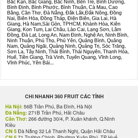
Bắc Kạn, Bắc Giang, Bắc Ninh, Bến Tre, Bình Dương,
Bình Định, Bình Phước, Bình Thuận, Cà Mau, Cao
Bằng, Cần Thơ, Đà Nẵng, Đắk Lắk,Đắk Nông, Đồng
Nai, Biên Hòa, Đồng Tháp, Điện Biên, Gia Lai, Hà
Giang, Hà Nam,Sài Gòn, TPHCM, Khánh Hòa, Kiên
Giang, Kon Tum, Lai Châu, Lào Cai, Lạng Sơn, Lâm
Đồng, Đà Lạt, Long An, Nam Định, Nghệ An, Ninh Bình,
Ninh Thuận, Phú Thọ, Phú Yên, Quảng Bình, Quảng
Nam, Quảng Ngãi, Quảng Ninh, Quảng Trị, Sóc Trăng,
Sơn La, Tây Ninh, Thái Bình, Thái Nguyên, Thanh Hóa,
Huế, Tiền Giang, Trà Vinh, Tuyên Quang, Vĩnh Long,
Vĩnh Phúc, Yên Bái...
CHI NHANH 360 FRUIT CÁC TỈNH
Hà Nội:
56B Trần Phú, Ba Đình, Hà Nội
Đà Nẵng:
271B Trần Phú, Hải Châu
Cần Thơ:
266 đường 30/4, P. Xuân khánh, Q.Ninh
Kiều
CN 5
Đà Nẵng 32 Lê Thanh Nghị, Quận Hải Châu
CN 6
71 Trường Chinh, Phường Xuân Phú, TP Huế