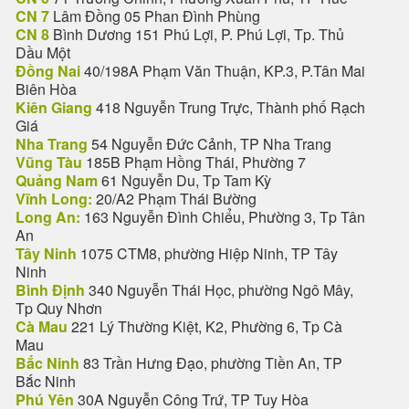
CN 7
Lâm Đồng 05 Phan Đình Phùng
CN 8
Bình Dương 151 Phú Lợi, P. Phú Lợi, Tp. Thủ
Dầu Một
Đồng Nai
40/198A Phạm Văn Thuận, KP.3, P.Tân Mai
Biên Hòa
Kiên Giang
418 Nguyễn Trung Trực, Thành phố Rạch
Giá
Nha Trang
54 Nguyễn Đức Cảnh, TP Nha Trang
Vũng Tàu
185B Phạm Hồng Thái, Phường 7
Quảng Nam
61 Nguyễn Du, Tp Tam Kỳ
Vĩnh Long:
20/A2 Phạm Thái Bường
Long An:
163 Nguyễn Đình Chiểu, Phường 3, Tp Tân
An
Tây Ninh
1075 CTM8, phường Hiệp Ninh, TP Tây
Ninh
Bình Định
340 Nguyễn Thái Học, phường Ngô Mây,
Tp Quy Nhơn
Cà Mau
221 Lý Thường Kiệt, K2, Phường 6, Tp Cà
Mau
Bắc Ninh
83 Trần Hưng Đạo, phường Tiền An, TP
Bắc Ninh
Phú Yên
30A Nguyễn Công Trứ, TP Tuy Hòa