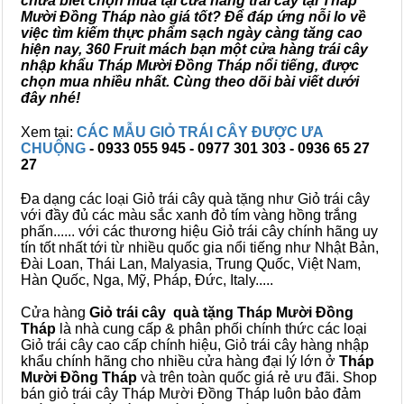
chưa biết chọn mua tại cửa hàng trái cây tại Tháp
Mười Đồng Tháp nào giá tốt? Để đáp ứng nỗi lo về
việc tìm kiếm thực phẩm sạch ngày càng tăng cao
hiện nay, 360 Fruit mách bạn một cửa hàng trái cây
nhập khẩu Tháp Mười Đồng Tháp nổi tiếng, được
chọn mua nhiều nhất. Cùng theo dõi bài viết dưới
đây nhé!
Xem tại:
CÁC MẪU GIỎ TRÁI CÂY ĐƯỢC ƯA
CHUỘNG
- 0933 055 945 - 0977 301 303 - 0936 65 27
27
Đa dạng các loại Giỏ trái cây quà tặng như Giỏ trái cây
với đầy đủ các màu sắc xanh đỏ tím vàng hồng trắng
phấn...... với các thương hiệu Giỏ trái cây chính hãng uy
tín tốt nhất tới từ nhiều quốc gia nổi tiếng như Nhật Bản,
Đài Loan, Thái Lan, Malyasia, Trung Quốc, Việt Nam,
Hàn Quốc, Nga, Mỹ, Pháp, Đức, Italy.....
Cửa hàng
Giỏ trái cây quà tặng Tháp Mười Đồng
Tháp
là nhà cung cấp & phân phối chính thức các loại
Giỏ trái cây cao cấp chính hiệu, Giỏ trái cây hàng nhập
khẩu chính hãng cho nhiều cửa hàng đại lý lớn ở
Tháp
Mười Đồng Tháp
và trên toàn quốc giá rẻ ưu đãi. Shop
bán giỏ trái cây Tháp Mười Đồng Tháp luôn bảo đảm