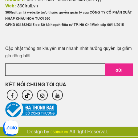
Web:
360fruit.vn
360fruit.vn là website trực thuộc quyền quản lý của CÔNG TY CỔ PHẦN XUẤT
NHẬP KHẨU HOA TƯƠI 360
GPKD 0313524315 do Sở kế hoạch Đầu tư TP. Hồ Chí Minh cấp 06/11/2015
Cập nhật thông tin khuyến mãi nhanh nhất hưởng quyền lợi giảm
giá riêng biệt
GỬI
KẾT NỐI CHÚNG TÔI QUA
Design by
All right Reserval.
360fruit.vn