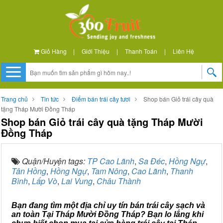
Giỏ Hàng
|
Giới Thiệu
|
Thanh Toán
|
Liên Hệ
Trang chủ
Tin tức
Điểm bán trái cây tươi
Shop bán Giỏ trái cây quà
tặng Tháp Mười Đồng Tháp
Shop bán Giỏ trái cây quà tặng Tháp Mười
Đồng Tháp
Quận/Huyện tags:
TP Cao Lãnh
,
Sa Đéc
,
Hồng Ngự
,
Tân Hồng
,
Hồng Ngự
,
Tam Nông
,
Cao Lãnh
,
Thanh
Bình
,
Lấp Vò
,
Lai Vung
,
Châu Thành
Bạn đang tìm một địa chỉ uy tín bán trái cây sạch và
an toàn Tại Tháp Mười Đồng Tháp? Bạn lo lắng khi