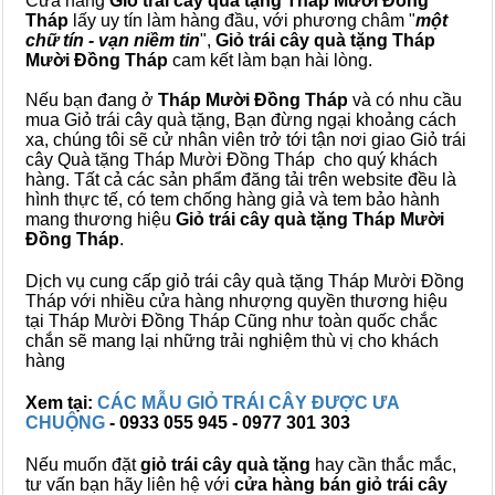
Cửa hàng
Giỏ trái cây quà tặng Tháp Mười Đồng
Tháp
lấy uy tín làm hàng đầu, với phương châm "
một
chữ tín - vạn niềm tin
",
Giỏ trái cây
quà tặng
Tháp
Mười Đồng Tháp
cam kết làm bạn hài lòng.
Nếu bạn đang ở
Tháp Mười Đồng Tháp
và có nhu cầu
mua Giỏ trái cây quà tặng, Bạn đừng ngại khoảng cách
xa, chúng tôi sẽ cử nhân viên trở tới tận nơi giao Giỏ trái
cây Quà tặng Tháp Mười Đồng Tháp cho quý khách
hàng. Tất cả các sản phẩm đăng tải trên website đều là
hình thực tế, có tem chống hàng giả và tem bảo hành
mang thương hiệu
Giỏ trái cây quà tặng Tháp Mười
Đồng Tháp
.
Dịch vụ cung cấp giỏ trái cây quà tặng Tháp Mười Đồng
Tháp với nhiều cửa hàng nhượng quyền thương hiệu
tại Tháp Mười Đồng Tháp Cũng như toàn quốc chắc
chắn sẽ mang lại những trải nghiệm thù vị cho khách
hàng
Xem tại:
CÁC MẪU GIỎ TRÁI CÂY ĐƯỢC ƯA
CHUỘNG
- 0933 055 945 - 0977 301 303
Nếu muốn đặt
giỏ trái cây quà tặng
hay cần thắc mắc,
tư vấn bạn hãy liên hệ với
cửa hàng bán
giỏ trái cây