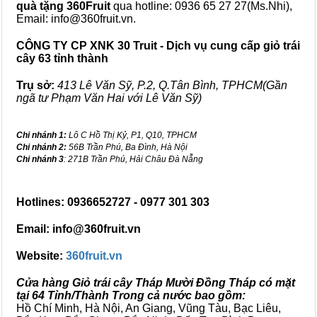
quà tặng
360Fruit
qua hotline: 0936 65 27 27(Ms.Nhi),
Email: info@360fruit.vn.
CÔNG TY CP XNK 30 Truit - Dịch vụ cung cấp giỏ trái
cây 63 tỉnh thành
Trụ sở:
413 Lê Văn Sỹ, P.2, Q.Tân Bình, TPHCM(Gần
ngã tư Phạm Văn Hai với Lê Văn Sỹ)
Chi nhánh 1:
Lô C Hồ Thị Kỷ, P1, Q10, TPHCM
Chi nhánh 2:
56B Trần Phú, Ba Đình, Hà Nội
Chi nhánh 3
: 271B Trần Phú, Hải Châu Đà Nẵng
Hotlines: 0936652727 - 0977 301 303
Email: info@360fruit.vn
Website:
360fruit.vn
Cửa hàng Giỏ trái cây Tháp Mười Đồng Tháp có mặt
tại 64 Tỉnh/Thành Trong cả nước bao gồm:
Hồ Chí Minh, Hà Nội, An Giang, Vũng Tàu, Bạc Liêu,