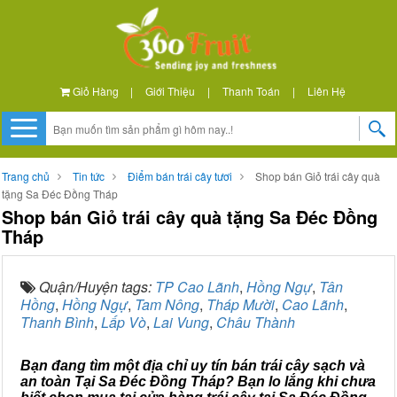
Giỏ Hàng
|
Giới Thiệu
|
Thanh Toán
|
Liên Hệ
Trang chủ
Tin tức
Điểm bán trái cây tươi
Shop bán Giỏ trái cây quà
tặng Sa Đéc Đồng Tháp
Shop bán Giỏ trái cây quà tặng Sa Đéc Đồng
Tháp
Quận/Huyện tags:
TP Cao Lãnh
,
Hồng Ngự
,
Tân
Hồng
,
Hồng Ngự
,
Tam Nông
,
Tháp Mười
,
Cao Lãnh
,
Thanh Bình
,
Lấp Vò
,
Lai Vung
,
Châu Thành
Bạn đang tìm một địa chỉ uy tín bán trái cây sạch và
an toàn Tại Sa Đéc Đồng Tháp? Bạn lo lắng khi chưa