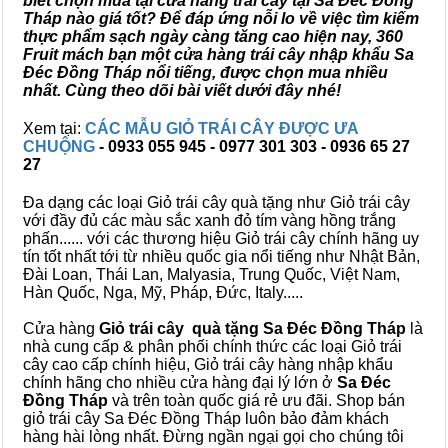
biết chọn mua tại cửa hàng trái cây tại Sa Đéc Đồng
Tháp nào giá tốt? Để đáp ứng nỗi lo về việc tìm kiếm
thực phẩm sạch ngày càng tăng cao hiện nay, 360
Fruit mách bạn một cửa hàng trái cây nhập khẩu Sa
Đéc Đồng Tháp nổi tiếng, được chọn mua nhiều
nhất. Cùng theo dõi bài viết dưới đây nhé!
Xem tại:
CÁC MẪU GIỎ TRÁI CÂY ĐƯỢC ƯA
CHUỘNG
- 0933 055 945 - 0977 301 303 - 0936 65 27
27
Đa dạng các loại Giỏ trái cây quà tặng như Giỏ trái cây
với đầy đủ các màu sắc xanh đỏ tím vàng hồng trắng
phấn...... với các thương hiệu Giỏ trái cây chính hãng uy
tín tốt nhất tới từ nhiều quốc gia nổi tiếng như Nhật Bản,
Đài Loan, Thái Lan, Malyasia, Trung Quốc, Việt Nam,
Hàn Quốc, Nga, Mỹ, Pháp, Đức, Italy.....
Cửa hàng
Giỏ trái cây quà tặng Sa Đéc Đồng Tháp
là
nhà cung cấp & phân phối chính thức các loại Giỏ trái
cây cao cấp chính hiệu, Giỏ trái cây hàng nhập khẩu
chính hãng cho nhiều cửa hàng đại lý lớn ở
Sa Đéc
Đồng Tháp
và trên toàn quốc giá rẻ ưu đãi. Shop bán
giỏ trái cây Sa Đéc Đồng Tháp luôn bảo đảm khách
hàng hài lòng nhất. Đừng ngần ngại gọi cho chúng tôi