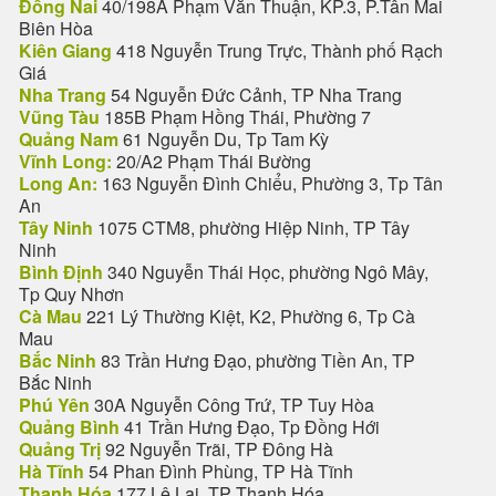
Đồng Nai
40/198A Phạm Văn Thuận, KP.3, P.Tân Mai
Biên Hòa
Kiên Giang
418 Nguyễn Trung Trực, Thành phố Rạch
Giá
Nha Trang
54 Nguyễn Đức Cảnh, TP Nha Trang
Vũng Tàu
185B Phạm Hồng Thái, Phường 7
Quảng Nam
61 Nguyễn Du, Tp Tam Kỳ
Vĩnh Long:
20/A2 Phạm Thái Bường
Long An:
163 Nguyễn Đình Chiểu, Phường 3, Tp Tân
An
Tây Ninh
1075 CTM8, phường Hiệp Ninh, TP Tây
Ninh
Bình Định
340 Nguyễn Thái Học, phường Ngô Mây,
Tp Quy Nhơn
Cà Mau
221 Lý Thường Kiệt, K2, Phường 6, Tp Cà
Mau
Bắc Ninh
83 Trần Hưng Đạo, phường Tiền An, TP
Bắc Ninh
Phú Yên
30A Nguyễn Công Trứ, TP Tuy Hòa
Quảng Bình
41 Trần Hưng Đạo, Tp Đồng Hới
Quảng Trị
92 Nguyễn Trãi, TP Đông Hà
Hà Tĩnh
54 Phan Đình Phùng, TP Hà Tĩnh
Thanh Hóa
177 Lê Lai, TP Thanh Hóa