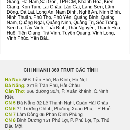
Giang, Hà Nam,Sài Gòn, TPHCM, Khánh Hòa, Kiên
Giang, Kon Tum, Lai Châu, Lào Cai, Lạng Sơn, Lâm
Đồng, Đà Lạt, Long An, Nam Định, Nghệ An, Ninh Bình,
Ninh Thuận, Phú Thọ, Phú Yên, Quảng Bình, Quảng
Nam, Quảng Ngãi, Quảng Ninh, Quảng Trị, Sóc Trăng,
Sơn La, Tây Ninh, Thái Bình, Thái Nguyên, Thanh Hóa,
Huế, Tiền Giang, Trà Vinh, Tuyên Quang, Vĩnh Long,
Vĩnh Phúc, Yên Bái...
CHI NHANH 360 FRUIT CÁC TỈNH
Hà Nội:
56B Trần Phú, Ba Đình, Hà Nội
Đà Nẵng:
271B Trần Phú, Hải Châu
Cần Thơ:
266 đường 30/4, P. Xuân khánh, Q.Ninh
Kiều
CN 5
Đà Nẵng 32 Lê Thanh Nghị, Quận Hải Châu
CN 6
71 Trường Chinh, Phường Xuân Phú, TP Huế
CN 7
Lâm Đồng 05 Phan Đình Phùng
CN 8
Bình Dương 151 Phú Lợi, P. Phú Lợi, Tp. Thủ
Dầu Một