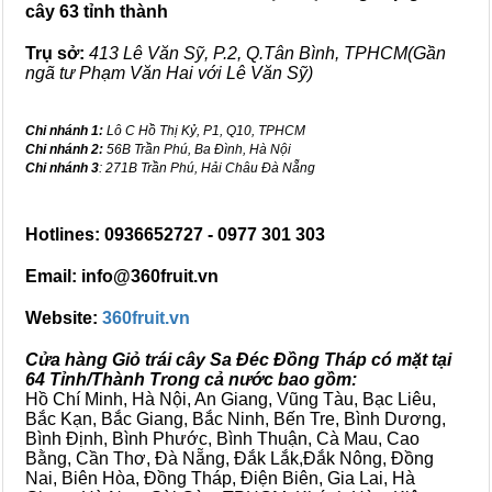
cây 63 tỉnh thành
Trụ sở:
413 Lê Văn Sỹ, P.2, Q.Tân Bình, TPHCM(Gần
ngã tư Phạm Văn Hai với Lê Văn Sỹ)
Chi nhánh 1:
Lô C Hồ Thị Kỷ, P1, Q10, TPHCM
Chi nhánh 2:
56B Trần Phú, Ba Đình, Hà Nội
Chi nhánh 3
: 271B Trần Phú, Hải Châu Đà Nẵng
Hotlines: 0936652727 - 0977 301 303
Email: info@360fruit.vn
Website:
360fruit.vn
Cửa hàng Giỏ trái cây Sa Đéc Đồng Tháp có mặt tại
64 Tỉnh/Thành Trong cả nước bao gồm:
Hồ Chí Minh, Hà Nội, An Giang, Vũng Tàu, Bạc Liêu,
Bắc Kạn, Bắc Giang, Bắc Ninh, Bến Tre, Bình Dương,
Bình Định, Bình Phước, Bình Thuận, Cà Mau, Cao
Bằng, Cần Thơ, Đà Nẵng, Đắk Lắk,Đắk Nông, Đồng
Nai, Biên Hòa, Đồng Tháp, Điện Biên, Gia Lai, Hà