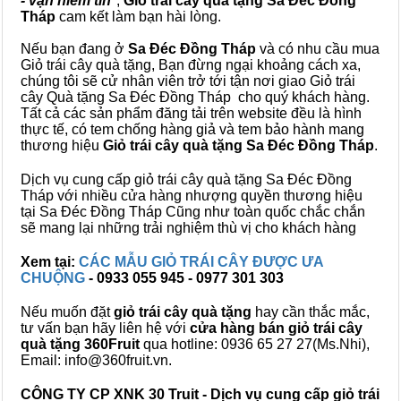
- vạn niềm tin
",
Giỏ trái cây
quà tặng
Sa Đéc Đồng
Tháp
cam kết làm bạn hài lòng.
Nếu bạn đang ở
Sa Đéc Đồng Tháp
và có nhu cầu mua
Giỏ trái cây quà tặng, Bạn đừng ngại khoảng cách xa,
chúng tôi sẽ cử nhân viên trở tới tận nơi giao Giỏ trái
cây Quà tặng Sa Đéc Đồng Tháp cho quý khách hàng.
Tất cả các sản phẩm đăng tải trên website đều là hình
thực tế, có tem chống hàng giả và tem bảo hành mang
thương hiệu
Giỏ trái cây quà tặng Sa Đéc Đồng Tháp
.
Dịch vụ cung cấp giỏ trái cây quà tặng Sa Đéc Đồng
Tháp với nhiều cửa hàng nhượng quyền thương hiệu
tại Sa Đéc Đồng Tháp Cũng như toàn quốc chắc chắn
sẽ mang lại những trải nghiệm thù vị cho khách hàng
Xem tại:
CÁC MẪU GIỎ TRÁI CÂY ĐƯỢC ƯA
CHUỘNG
- 0933 055 945 - 0977 301 303
Nếu muốn đặt
giỏ trái cây quà tặng
hay cần thắc mắc,
tư vấn bạn hãy liên hệ với
cửa hàng bán
giỏ trái cây
quà tặng
360Fruit
qua hotline: 0936 65 27 27(Ms.Nhi),
Email: info@360fruit.vn.
CÔNG TY CP XNK 30 Truit - Dịch vụ cung cấp giỏ trái