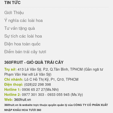
TIN TỨC
Giới Thiệu
Ý nghĩa các loài hoa
Tư vấn tặng quà
Sự tích các loài hoa
Điện hoa toàn quốc
Điểm bán trái cây tươi
360FRUIT - GIỎ QUÀ TRÁI CÂY
Trụ sở:
413 Lê Văn Sỹ, P.2, Q.Tân Bình, TPHCM (Gần ngã tư
Phạm Văn Hai với Lê Văn Sỹ)
Chi nhánh:
Lô C Hồ Thị Kỷ, P1, Q10, TPHCM
Điện thoại:
(028)22 298 398
Hotline 1:
0936 65 27 27(Ms.Nhi)
Hotline 2:
0977 301 303 - 0933 055 945 (Ms.Vy)
Web:
360fruit.vn
360fruit.vn là website trực thuộc quyền quản lý của CÔNG TY CỔ PHẦN XUẤT
NHẬP KHẨU HOA TƯƠI 360