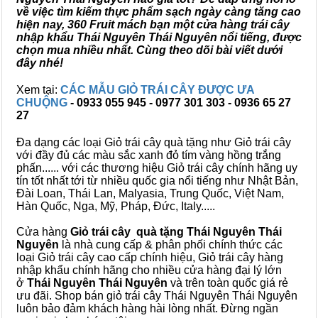
về việc tìm kiếm thực phẩm sạch ngày càng tăng cao
hiện nay, 360 Fruit mách bạn một cửa hàng trái cây
nhập khẩu Thái Nguyên Thái Nguyên nổi tiếng, được
chọn mua nhiều nhất. Cùng theo dõi bài viết dưới
đây nhé!
Xem tại:
CÁC MẪU GIỎ TRÁI CÂY ĐƯỢC ƯA
CHUỘNG
- 0933 055 945 - 0977 301 303 - 0936 65 27
27
Đa dạng các loại Giỏ trái cây quà tặng như Giỏ trái cây
với đầy đủ các màu sắc xanh đỏ tím vàng hồng trắng
phấn...... với các thương hiệu Giỏ trái cây chính hãng uy
tín tốt nhất tới từ nhiều quốc gia nổi tiếng như Nhật Bản,
Đài Loan, Thái Lan, Malyasia, Trung Quốc, Việt Nam,
Hàn Quốc, Nga, Mỹ, Pháp, Đức, Italy.....
Cửa hàng
Giỏ trái cây quà tặng Thái Nguyên Thái
Nguyên
là nhà cung cấp & phân phối chính thức các
loại Giỏ trái cây cao cấp chính hiệu, Giỏ trái cây hàng
nhập khẩu chính hãng cho nhiều cửa hàng đại lý lớn
ở
Thái Nguyên Thái Nguyên
và trên toàn quốc giá rẻ
ưu đãi. Shop bán giỏ trái cây Thái Nguyên Thái Nguyên
luôn bảo đảm khách hàng hài lòng nhất. Đừng ngần