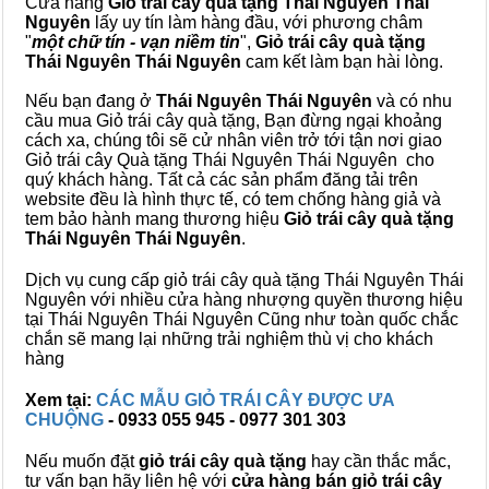
Cửa hàng
Giỏ trái cây quà tặng Thái Nguyên Thái
Nguyên
lấy uy tín làm hàng đầu, với phương châm
"
một chữ tín - vạn niềm tin
",
Giỏ trái cây
quà tặng
Thái Nguyên Thái Nguyên
cam kết làm bạn hài lòng.
Nếu bạn đang ở
Thái Nguyên Thái Nguyên
và có nhu
cầu mua Giỏ trái cây quà tặng, Bạn đừng ngại khoảng
cách xa, chúng tôi sẽ cử nhân viên trở tới tận nơi giao
Giỏ trái cây Quà tặng Thái Nguyên Thái Nguyên cho
quý khách hàng. Tất cả các sản phẩm đăng tải trên
website đều là hình thực tế, có tem chống hàng giả và
tem bảo hành mang thương hiệu
Giỏ trái cây quà tặng
Thái Nguyên Thái Nguyên
.
Dịch vụ cung cấp giỏ trái cây quà tặng Thái Nguyên Thái
Nguyên với nhiều cửa hàng nhượng quyền thương hiệu
tại Thái Nguyên Thái Nguyên Cũng như toàn quốc chắc
chắn sẽ mang lại những trải nghiệm thù vị cho khách
hàng
Xem tại:
CÁC MẪU GIỎ TRÁI CÂY ĐƯỢC ƯA
CHUỘNG
- 0933 055 945 - 0977 301 303
Nếu muốn đặt
giỏ trái cây quà tặng
hay cần thắc mắc,
tư vấn bạn hãy liên hệ với
cửa hàng bán
giỏ trái cây