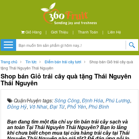
Giỏ Hàng
|
Giới Thiệu
|
Thanh Toán
|
Liên Hệ
Trang chủ
Tin tức
Điểm bán trái cây tươi
Shop bán Giỏ trái cây quà
tặng Thái Nguyên Thái Nguyên
Shop bán Giỏ trái cây quà tặng Thái Nguyên
Thái Nguyên
Quận/Huyện tags:
Sông Công
,
Định Hóa
,
Phú Lương
,
Đồng Hỷ
,
Võ Nhai
,
Đại Từ
,
Phổ Yên
,
Phú Bình
Bạn đang tìm một địa chỉ uy tín bán trái cây sạch và
an toàn Tại Thái Nguyên Thái Nguyên? Bạn lo lắng
khi chưa biết chọn mua tại cửa hàng trái cây tại Thái
Nguyên Thái Nguyên nào giá tốt? Để đáp ứng nỗi lo