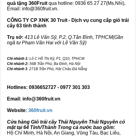
quà tặng
360Fruit
qua hotline: 0936 65 27 27(Ms.Nhi),
Email: info@360fruit.vn.
CÔNG TY CP XNK 30 Truit - Dịch vụ cung cấp giỏ trái
cây 63 tỉnh thành
Trụ sở:
413 Lê Văn Sỹ, P.2, Q.Tân Bình, TPHCM(Gần
ngã tư Phạm Văn Hai với Lê Văn Sỹ)
Chi nhánh 1:
Lô C Hồ Thị Kỷ, P1, Q10, TPHCM
Chi nhánh 2:
56B Trần Phú, Ba Đình, Hà Nội
Chi nhánh 3
: 271B Trần Phú, Hải Châu Đà Nẵng
Hotlines: 0936652727 - 0977 301 303
Email: info@360fruit.vn
Website:
360fruit.vn
Cửa hàng Giỏ trái cây Thái Nguyên Thái Nguyên có
mặt tại 64 Tỉnh/Thành Trong cả nước bao gồm:
Hồ Chí Minh, Hà Nội, An Giang, Vũng Tàu, Bạc Liêu,