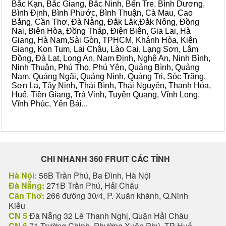
Bắc Kạn, Bắc Giang, Bắc Ninh, Bến Tre, Bình Dương,
Bình Định, Bình Phước, Bình Thuận, Cà Mau, Cao
Bằng, Cần Thơ, Đà Nẵng, Đắk Lắk,Đắk Nông, Đồng
Nai, Biên Hòa, Đồng Tháp, Điện Biên, Gia Lai, Hà
Giang, Hà Nam,Sài Gòn, TPHCM, Khánh Hòa, Kiên
Giang, Kon Tum, Lai Châu, Lào Cai, Lạng Sơn, Lâm
Đồng, Đà Lạt, Long An, Nam Định, Nghệ An, Ninh Bình,
Ninh Thuận, Phú Thọ, Phú Yên, Quảng Bình, Quảng
Nam, Quảng Ngãi, Quảng Ninh, Quảng Trị, Sóc Trăng,
Sơn La, Tây Ninh, Thái Bình, Thái Nguyên, Thanh Hóa,
Huế, Tiền Giang, Trà Vinh, Tuyên Quang, Vĩnh Long,
Vĩnh Phúc, Yên Bái...
CHI NHANH 360 FRUIT CÁC TỈNH
Hà Nội:
56B Trần Phú, Ba Đình, Hà Nội
Đà Nẵng:
271B Trần Phú, Hải Châu
Cần Thơ:
266 đường 30/4, P. Xuân khánh, Q.Ninh
Kiều
CN 5
Đà Nẵng 32 Lê Thanh Nghị, Quận Hải Châu
CN 6
71 Trường Chinh, Phường Xuân Phú, TP Huế