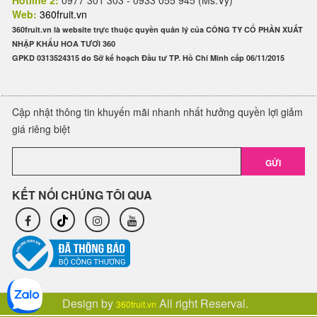
Hotline 2:
0977 301 303 - 0933 055 945 (Ms.Vy)
Web:
360fruit.vn
360fruit.vn là website trực thuộc quyền quản lý của CÔNG TY CỔ PHẦN XUẤT
NHẬP KHẨU HOA TƯƠI 360
GPKD 0313524315 do Sở kế hoạch Đầu tư TP. Hồ Chí Minh cấp 06/11/2015
Cập nhật thông tin khuyến mãi nhanh nhất hưởng quyền lợi giảm
giá riêng biệt
GỬI
KẾT NỐI CHÚNG TÔI QUA
Design by
All right Reserval.
360fruit.vn