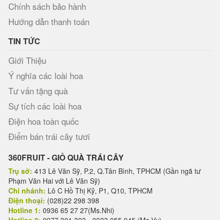
Chính sách bảo hành
Hướng dẫn thanh toán
TIN TỨC
Giới Thiệu
Ý nghĩa các loài hoa
Tư vấn tặng quà
Sự tích các loài hoa
Điện hoa toàn quốc
Điểm bán trái cây tươi
360FRUIT - GIỎ QUÀ TRÁI CÂY
Trụ sở:
413 Lê Văn Sỹ, P.2, Q.Tân Bình, TPHCM (Gần ngã tư
Phạm Văn Hai với Lê Văn Sỹ)
Chi nhánh:
Lô C Hồ Thị Kỷ, P1, Q10, TPHCM
Điện thoại:
(028)22 298 398
Hotline 1:
0936 65 27 27(Ms.Nhi)