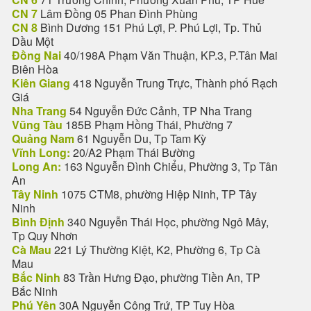
CN 7
Lâm Đồng 05 Phan Đình Phùng
CN 8
Bình Dương 151 Phú Lợi, P. Phú Lợi, Tp. Thủ
Dầu Một
Đồng Nai
40/198A Phạm Văn Thuận, KP.3, P.Tân Mai
Biên Hòa
Kiên Giang
418 Nguyễn Trung Trực, Thành phố Rạch
Giá
Nha Trang
54 Nguyễn Đức Cảnh, TP Nha Trang
Vũng Tàu
185B Phạm Hồng Thái, Phường 7
Quảng Nam
61 Nguyễn Du, Tp Tam Kỳ
Vĩnh Long:
20/A2 Phạm Thái Bường
Long An:
163 Nguyễn Đình Chiểu, Phường 3, Tp Tân
An
Tây Ninh
1075 CTM8, phường Hiệp Ninh, TP Tây
Ninh
Bình Định
340 Nguyễn Thái Học, phường Ngô Mây,
Tp Quy Nhơn
Cà Mau
221 Lý Thường Kiệt, K2, Phường 6, Tp Cà
Mau
Bắc Ninh
83 Trần Hưng Đạo, phường Tiền An, TP
Bắc Ninh
Phú Yên
30A Nguyễn Công Trứ, TP Tuy Hòa