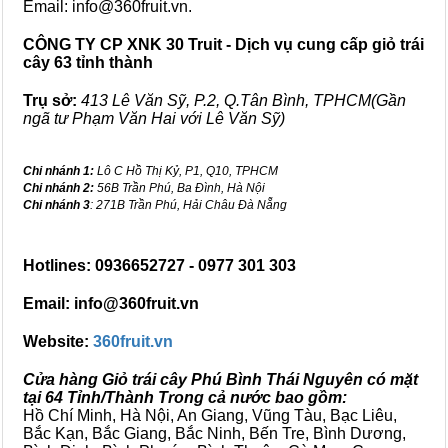
Email: info@360fruit.vn.
CÔNG TY CP XNK 30 Truit - Dịch vụ cung cấp giỏ trái
cây 63 tỉnh thành
Trụ sở:
413 Lê Văn Sỹ, P.2, Q.Tân Bình, TPHCM(Gần
ngã tư Phạm Văn Hai với Lê Văn Sỹ)
Chi nhánh 1:
Lô C Hồ Thị Kỷ, P1, Q10, TPHCM
Chi nhánh 2:
56B Trần Phú, Ba Đình, Hà Nội
Chi nhánh 3
: 271B Trần Phú, Hải Châu Đà Nẵng
Hotlines: 0936652727 - 0977 301 303
Email: info@360fruit.vn
Website:
360fruit.vn
Cửa hàng Giỏ trái cây Phú Bình Thái Nguyên có mặt
tại 64 Tỉnh/Thành Trong cả nước bao gồm:
Hồ Chí Minh, Hà Nội, An Giang, Vũng Tàu, Bạc Liêu,
Bắc Kạn, Bắc Giang, Bắc Ninh, Bến Tre, Bình Dương,