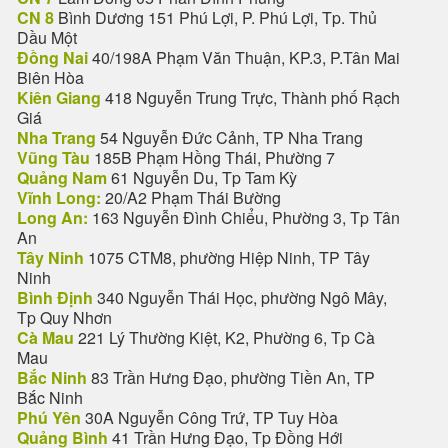
CN 8
Bình Dương 151 Phú Lợi, P. Phú Lợi, Tp. Thủ
Dầu Một
Đồng Nai
40/198A Phạm Văn Thuận, KP.3, P.Tân Mai
Biên Hòa
Kiên Giang
418 Nguyễn Trung Trực, Thành phố Rạch
Giá
Nha Trang
54 Nguyễn Đức Cảnh, TP Nha Trang
Vũng Tàu
185B Phạm Hồng Thái, Phường 7
Quảng Nam
61 Nguyễn Du, Tp Tam Kỳ
Vĩnh Long:
20/A2 Phạm Thái Bường
Long An:
163 Nguyễn Đình Chiểu, Phường 3, Tp Tân
An
Tây Ninh
1075 CTM8, phường Hiệp Ninh, TP Tây
Ninh
Bình Định
340 Nguyễn Thái Học, phường Ngô Mây,
Tp Quy Nhơn
Cà Mau
221 Lý Thường Kiệt, K2, Phường 6, Tp Cà
Mau
Bắc Ninh
83 Trần Hưng Đạo, phường Tiền An, TP
Bắc Ninh
Phú Yên
30A Nguyễn Công Trứ, TP Tuy Hòa
Quảng Bình
41 Trần Hưng Đạo, Tp Đồng Hới