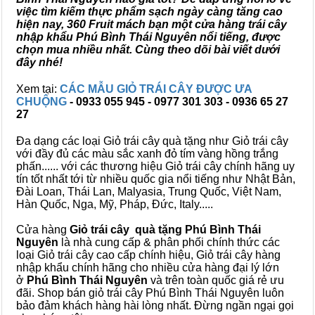
việc tìm kiếm thực phẩm sạch ngày càng tăng cao
hiện nay, 360 Fruit mách bạn một cửa hàng trái cây
nhập khẩu Phú Bình Thái Nguyên nổi tiếng, được
chọn mua nhiều nhất. Cùng theo dõi bài viết dưới
đây nhé!
Xem tại:
CÁC MẪU GIỎ TRÁI CÂY ĐƯỢC ƯA
CHUỘNG
- 0933 055 945 - 0977 301 303 - 0936 65 27
27
Đa dạng các loại Giỏ trái cây quà tặng như Giỏ trái cây
với đầy đủ các màu sắc xanh đỏ tím vàng hồng trắng
phấn...... với các thương hiệu Giỏ trái cây chính hãng uy
tín tốt nhất tới từ nhiều quốc gia nổi tiếng như Nhật Bản,
Đài Loan, Thái Lan, Malyasia, Trung Quốc, Việt Nam,
Hàn Quốc, Nga, Mỹ, Pháp, Đức, Italy.....
Cửa hàng
Giỏ trái cây quà tặng Phú Bình Thái
Nguyên
là nhà cung cấp & phân phối chính thức các
loại Giỏ trái cây cao cấp chính hiệu, Giỏ trái cây hàng
nhập khẩu chính hãng cho nhiều cửa hàng đại lý lớn
ở
Phú Bình Thái Nguyên
và trên toàn quốc giá rẻ ưu
đãi. Shop bán giỏ trái cây Phú Bình Thái Nguyên luôn
bảo đảm khách hàng hài lòng nhất. Đừng ngần ngại gọi