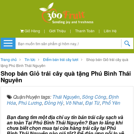
Giỏ Hàng
|
Giới Thiệu
|
Thanh Toán
|
Liên Hệ
Trang chủ
Tin tức
Điểm bán trái cây tươi
Shop bán Giỏ trái cây quà
tặng Phú Bình Thái Nguyên
Shop bán Giỏ trái cây quà tặng Phú Bình Thái
Nguyên
Quận/Huyện tags:
Thái Nguyên
,
Sông Công
,
Định
Hóa
,
Phú Lương
,
Đồng Hỷ
,
Võ Nhai
,
Đại Từ
,
Phổ Yên
Bạn đang tìm một địa chỉ uy tín bán trái cây sạch và
an toàn Tại Phú Bình Thái Nguyên? Bạn lo lắng khi
chưa biết chọn mua tại cửa hàng trái cây tại Phú
Bình Thái Nguyên nào giá tốt? Để đáp ứng nỗi lo về