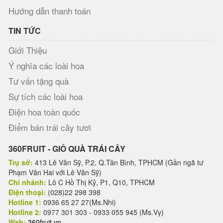
Hướng dẫn thanh toán
TIN TỨC
Giới Thiệu
Ý nghĩa các loài hoa
Tư vấn tặng quà
Sự tích các loài hoa
Điện hoa toàn quốc
Điểm bán trái cây tươi
360FRUIT - GIỎ QUÀ TRÁI CÂY
Trụ sở:
413 Lê Văn Sỹ, P.2, Q.Tân Bình, TPHCM (Gần ngã tư
Phạm Văn Hai với Lê Văn Sỹ)
Chi nhánh:
Lô C Hồ Thị Kỷ, P1, Q10, TPHCM
Điện thoại:
(028)22 298 398
Hotline 1:
0936 65 27 27(Ms.Nhi)
Hotline 2:
0977 301 303 - 0933 055 945 (Ms.Vy)
Web:
360fruit.vn