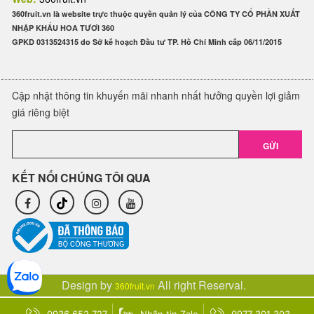
360fruit.vn là website trực thuộc quyền quản lý của CÔNG TY CỔ PHẦN XUẤT
NHẬP KHẨU HOA TƯƠI 360
GPKD 0313524315 do Sở kế hoạch Đầu tư TP. Hồ Chí Minh cấp 06/11/2015
Cập nhật thông tin khuyến mãi nhanh nhất hưởng quyền lợi giảm
giá riêng biệt
GỬI
KẾT NỐI CHÚNG TÔI QUA
Design by
All right Reserval.
360fruit.vn