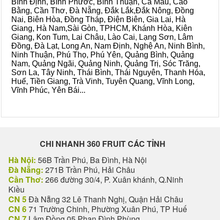
Bình Định, Bình Phước, Bình Thuận, Cà Mau, Cao
Bằng, Cần Thơ, Đà Nẵng, Đắk Lắk,Đắk Nông, Đồng
Nai, Biên Hòa, Đồng Tháp, Điện Biên, Gia Lai, Hà
Giang, Hà Nam,Sài Gòn, TPHCM, Khánh Hòa, Kiên
Giang, Kon Tum, Lai Châu, Lào Cai, Lạng Sơn, Lâm
Đồng, Đà Lạt, Long An, Nam Định, Nghệ An, Ninh Bình,
Ninh Thuận, Phú Thọ, Phú Yên, Quảng Bình, Quảng
Nam, Quảng Ngãi, Quảng Ninh, Quảng Trị, Sóc Trăng,
Sơn La, Tây Ninh, Thái Bình, Thái Nguyên, Thanh Hóa,
Huế, Tiền Giang, Trà Vinh, Tuyên Quang, Vĩnh Long,
Vĩnh Phúc, Yên Bái...
CHI NHANH 360 FRUIT CÁC TỈNH
Hà Nội:
56B Trần Phú, Ba Đình, Hà Nội
Đà Nẵng:
271B Trần Phú, Hải Châu
Cần Thơ:
266 đường 30/4, P. Xuân khánh, Q.Ninh
Kiều
CN 5
Đà Nẵng 32 Lê Thanh Nghị, Quận Hải Châu
CN 6
71 Trường Chinh, Phường Xuân Phú, TP Huế
CN 7
Lâm Đồng 05 Phan Đình Phùng