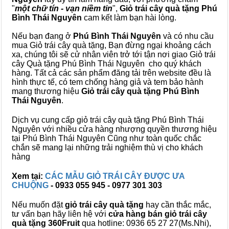
"
một chữ tín - vạn niềm tin
",
Giỏ trái cây
quà tặng
Phú
Bình Thái Nguyên
cam kết làm bạn hài lòng.
Nếu bạn đang ở
Phú Bình Thái Nguyên
và có nhu cầu
mua Giỏ trái cây quà tặng, Bạn đừng ngại khoảng cách
xa, chúng tôi sẽ cử nhân viên trở tới tận nơi giao Giỏ trái
cây Quà tặng Phú Bình Thái Nguyên cho quý khách
hàng. Tất cả các sản phẩm đăng tải trên website đều là
hình thực tế, có tem chống hàng giả và tem bảo hành
mang thương hiệu
Giỏ trái cây quà tặng Phú Bình
Thái Nguyên
.
Dịch vụ cung cấp giỏ trái cây quà tặng Phú Bình Thái
Nguyên với nhiều cửa hàng nhượng quyền thương hiệu
tại Phú Bình Thái Nguyên Cũng như toàn quốc chắc
chắn sẽ mang lại những trải nghiệm thù vị cho khách
hàng
Xem tại:
CÁC MẪU GIỎ TRÁI CÂY ĐƯỢC ƯA
CHUỘNG
- 0933 055 945 - 0977 301 303
Nếu muốn đặt
giỏ trái cây quà tặng
hay cần thắc mắc,
tư vấn bạn hãy liên hệ với
cửa hàng bán
giỏ trái cây
quà tặng
360Fruit
qua hotline: 0936 65 27 27(Ms.Nhi),