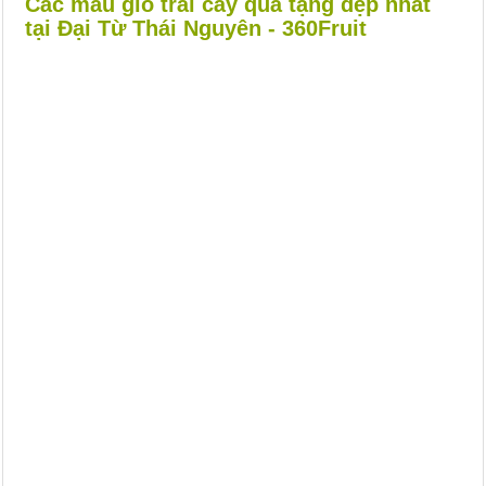
Các mẫu giỏ trái cây quà tặng đẹp nhất
tại Đại Từ Thái Nguyên - 360Fruit