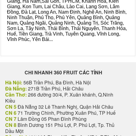
Giang, Hà Nam,Sài Gòn, TPHCM, Khánh Hòa, Kiên
Giang, Kon Tum, Lai Châu, Lào Cai, Lạng Sơn, Lâm
Đồng, Đà Lạt, Long An, Nam Định, Nghệ An, Ninh Bình,
Ninh Thuận, Phú Thọ, Phú Yên, Quảng Bình, Quảng
Nam, Quảng Ngãi, Quảng Ninh, Quảng Trị, Sóc Trăng,
Sơn La, Tây Ninh, Thái Bình, Thái Nguyên, Thanh Hóa,
Huế, Tiền Giang, Trà Vinh, Tuyên Quang, Vĩnh Long,
Vĩnh Phúc, Yên Bái...
CHI NHANH 360 FRUIT CÁC TỈNH
Hà Nội:
56B Trần Phú, Ba Đình, Hà Nội
Đà Nẵng:
271B Trần Phú, Hải Châu
Cần Thơ:
266 đường 30/4, P. Xuân khánh, Q.Ninh
Kiều
CN 5
Đà Nẵng 32 Lê Thanh Nghị, Quận Hải Châu
CN 6
71 Trường Chinh, Phường Xuân Phú, TP Huế
CN 7
Lâm Đồng 05 Phan Đình Phùng
CN 8
Bình Dương 151 Phú Lợi, P. Phú Lợi, Tp. Thủ
Dầu Một