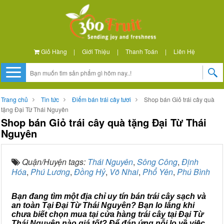
Giỏ Hàng
|
Giới Thiệu
|
Thanh Toán
|
Liên Hệ
Trang chủ
Tin tức
Điểm bán trái cây tươi
Shop bán Giỏ trái cây quà
tặng Đại Từ Thái Nguyên
Shop bán Giỏ trái cây quà tặng Đại Từ Thái
Nguyên
Quận/Huyện tags:
Thái Nguyên
,
Sông Công
,
Định
Hóa
,
Phú Lương
,
Đồng Hỷ
,
Võ Nhai
,
Phổ Yên
,
Phú Bình
Bạn đang tìm một địa chỉ uy tín bán trái cây sạch và
an toàn Tại Đại Từ Thái Nguyên? Bạn lo lắng khi
chưa biết chọn mua tại cửa hàng trái cây tại Đại Từ
Thái Nguyên nào giá tốt? Để đáp ứng nỗi lo về việc