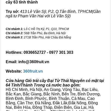
cây 63 tỉnh thành
Trụ sở:
413 Lê Văn Sỹ, P.2, Q.Tân Bình, TPHCM(Gần
ngã tư Phạm Văn Hai với Lê Văn Sỹ)
Chi nhánh 1:
Lô C Hồ Thị Kỷ, P1, Q10, TPHCM
Chi nhánh 2:
56B Trần Phú, Ba Đình, Hà Nội
Chi nhánh 3
: 271B Trần Phú, Hải Châu Đà Nẵng
Hotlines: 0936652727 - 0977 301 303
Email: info@360fruit.vn
Website:
360fruit.vn
Cửa hàng Giỏ trái cây Đại Từ Thái Nguyên có mặt tại
64 Tỉnh/Thành Trong cả nước bao gồm:
Hồ Chí Minh, Hà Nội, An Giang, Vũng Tàu, Bạc Liêu,
Bắc Kạn, Bắc Giang, Bắc Ninh, Bến Tre, Bình Dương,
Bình Định, Bình Phước, Bình Thuận, Cà Mau, Cao
Bằng, Cần Thơ, Đà Nẵng, Đắk Lắk,Đắk Nông, Đồng
Nai, Biên Hòa, Đồng Tháp, Điện Biên, Gia Lai, Hà