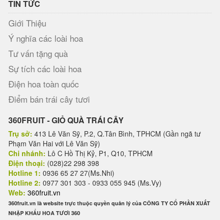
TIN TỨC
Giới Thiệu
Ý nghĩa các loài hoa
Tư vấn tặng quà
Sự tích các loài hoa
Điện hoa toàn quốc
Điểm bán trái cây tươi
360FRUIT - GIỎ QUÀ TRÁI CÂY
Trụ sở:
413 Lê Văn Sỹ, P.2, Q.Tân Bình, TPHCM (Gần ngã tư
Phạm Văn Hai với Lê Văn Sỹ)
Chi nhánh:
Lô C Hồ Thị Kỷ, P1, Q10, TPHCM
Điện thoại:
(028)22 298 398
Hotline 1:
0936 65 27 27(Ms.Nhi)
Hotline 2:
0977 301 303 - 0933 055 945 (Ms.Vy)
Web:
360fruit.vn
360fruit.vn là website trực thuộc quyền quản lý của CÔNG TY CỔ PHẦN XUẤT
NHẬP KHẨU HOA TƯƠI 360