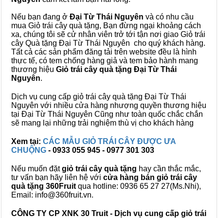
Nếu bạn đang ở
Đại Từ Thái Nguyên
và có nhu cầu
mua Giỏ trái cây quà tặng, Bạn đừng ngại khoảng cách
xa, chúng tôi sẽ cử nhân viên trở tới tận nơi giao Giỏ trái
cây Quà tặng Đại Từ Thái Nguyên cho quý khách hàng.
Tất cả các sản phẩm đăng tải trên website đều là hình
thực tế, có tem chống hàng giả và tem bảo hành mang
thương hiệu
Giỏ trái cây quà tặng Đại Từ Thái
Nguyên
.
Dịch vụ cung cấp giỏ trái cây quà tặng Đại Từ Thái
Nguyên với nhiều cửa hàng nhượng quyền thương hiệu
tại Đại Từ Thái Nguyên Cũng như toàn quốc chắc chắn
sẽ mang lại những trải nghiệm thù vị cho khách hàng
Xem tại:
CÁC MẪU GIỎ TRÁI CÂY ĐƯỢC ƯA
CHUỘNG
- 0933 055 945 - 0977 301 303
Nếu muốn đặt
giỏ trái cây quà tặng
hay cần thắc mắc,
tư vấn bạn hãy liên hệ với
cửa hàng bán
giỏ trái cây
quà tặng
360Fruit
qua hotline: 0936 65 27 27(Ms.Nhi),
Email: info@360fruit.vn.
CÔNG TY CP XNK 30 Truit - Dịch vụ cung cấp giỏ trái