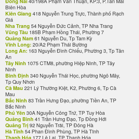
Đồng Nai
40/198A Phạm Văn Thuận, KP.3, P.Tân Mai
Biên Hòa
Kiên Giang
418 Nguyễn Trung Trực, Thành phố Rạch
Giá
Nha Trang
54 Nguyễn Đức Cảnh, TP Nha Trang
Vũng Tàu
185B Phạm Hồng Thái, Phường 7
Quảng Nam
61 Nguyễn Du, Tp Tam Kỳ
Vĩnh Long:
20/A2 Phạm Thái Bường
Long An:
163 Nguyễn Đình Chiểu, Phường 3, Tp Tân
An
Tây Ninh
1075 CTM8, phường Hiệp Ninh, TP Tây
Ninh
Bình Định
340 Nguyễn Thái Học, phường Ngô Mây,
Tp Quy Nhơn
Cà Mau
221 Lý Thường Kiệt, K2, Phường 6, Tp Cà
Mau
Bắc Ninh
83 Trần Hưng Đạo, phường Tiền An, TP
Bắc Ninh
Phú Yên
30A Nguyễn Công Trứ, TP Tuy Hòa
Quảng Bình
41 Trần Hưng Đạo, Tp Đồng Hới
Quảng Trị
92 Nguyễn Trãi, TP Đông Hà
Hà Tĩnh
54 Phan Đình Phùng, TP Hà Tĩnh
Thanh Hóa
177 Lê Lai, TP Thanh Hóa