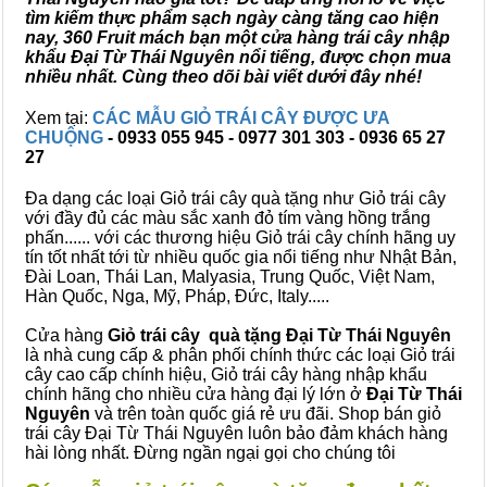
tìm kiếm thực phẩm sạch ngày càng tăng cao hiện
nay, 360 Fruit mách bạn một cửa hàng trái cây nhập
khẩu Đại Từ Thái Nguyên nổi tiếng, được chọn mua
nhiều nhất. Cùng theo dõi bài viết dưới đây nhé!
Xem tại:
CÁC MẪU GIỎ TRÁI CÂY ĐƯỢC ƯA
CHUỘNG
- 0933 055 945 - 0977 301 303 - 0936 65 27
27
Đa dạng các loại Giỏ trái cây quà tặng như Giỏ trái cây
với đầy đủ các màu sắc xanh đỏ tím vàng hồng trắng
phấn...... với các thương hiệu Giỏ trái cây chính hãng uy
tín tốt nhất tới từ nhiều quốc gia nổi tiếng như Nhật Bản,
Đài Loan, Thái Lan, Malyasia, Trung Quốc, Việt Nam,
Hàn Quốc, Nga, Mỹ, Pháp, Đức, Italy.....
Cửa hàng
Giỏ trái cây quà tặng Đại Từ Thái Nguyên
là nhà cung cấp & phân phối chính thức các loại Giỏ trái
cây cao cấp chính hiệu, Giỏ trái cây hàng nhập khẩu
chính hãng cho nhiều cửa hàng đại lý lớn ở
Đại Từ Thái
Nguyên
và trên toàn quốc giá rẻ ưu đãi. Shop bán giỏ
trái cây Đại Từ Thái Nguyên luôn bảo đảm khách hàng
hài lòng nhất. Đừng ngần ngại gọi cho chúng tôi