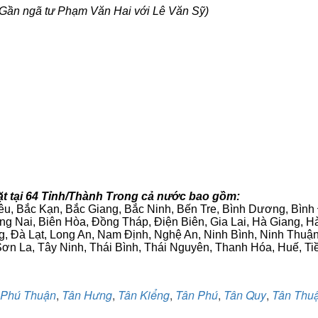
Gần ngã tư Phạm Văn Hai với Lê Văn Sỹ)
t tại 64 Tỉnh/Thành Trong cả nước bao gồm:
iêu, Bắc Kạn, Bắc Giang, Bắc Ninh, Bến Tre, Bình Dương, Bìn
g Nai, Biên Hòa, Đồng Tháp, Điện Biên, Gia Lai, Hà Giang,
g, Đà Lạt, Long An, Nam Định, Nghệ An, Ninh Bình, Ninh Thuậ
ơn La, Tây Ninh, Thái Bình, Thái Nguyên, Thanh Hóa, Huế, Ti
Phú Thuận
,
Tân Hưng
,
Tân Kiểng
,
Tân Phú
,
Tân Quy
,
Tân Thu