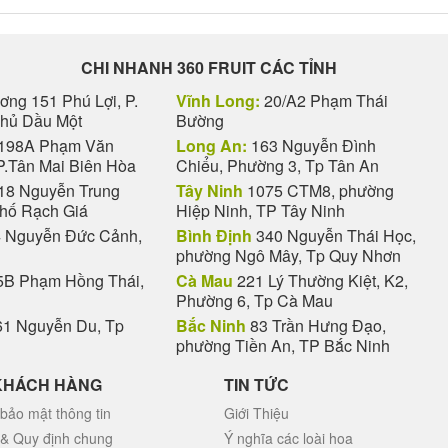
CHI NHANH 360 FRUIT CÁC TỈNH
ng 151 Phú Lợi, P.
Vĩnh Long:
20/A2 Phạm Thái
Thủ Dầu Một
Bường
198A Phạm Văn
Long An:
163 Nguyễn Đình
P.Tân Mai Biên Hòa
Chiểu, Phường 3, Tp Tân An
18 Nguyễn Trung
Tây Ninh
1075 CTM8, phường
phố Rạch Giá
Hiệp Ninh, TP Tây Ninh
 Nguyễn Đức Cảnh,
Bình Định
340 Nguyễn Thái Học,
phường Ngô Mây, Tp Quy Nhơn
B Phạm Hồng Thái,
Cà Mau
221 Lý Thường Kiệt, K2,
Phường 6, Tp Cà Mau
1 Nguyễn Du, Tp
Bắc Ninh
83 Trần Hưng Đạo,
phường Tiền An, TP Bắc Ninh
KHÁCH HÀNG
TIN TỨC
bảo mật thông tin
Giới Thiệu
 & Quy định chung
Ý nghĩa các loài hoa