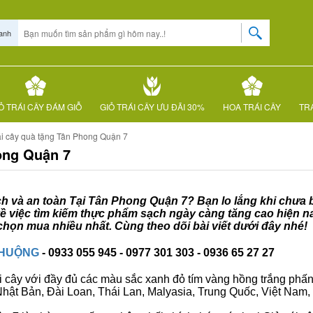
anh
Ỏ TRÁI CÂY ĐÁM GIỖ
GIỎ TRÁI CÂY ƯU ĐÃI 30%
HOA TRÁI CÂY
TRÁ
ái cây quà tặng Tân Phong Quận 7
ong Quận 7
ạch và an toàn Tại Tân Phong Quận 7? Bạn lo lắng khi chưa b
ề việc tìm kiếm thực phẩm sạch ngày càng tăng cao hiện na
họn mua nhiều nhất. Cùng theo dõi bài viết dưới đây nhé!
CHUỘNG
- 0933 055 945 - 0977 301 303 - 0936 65 27 27
i cây với đầy đủ các màu sắc xanh đỏ tím vàng hồng trắng phấn..
ư Nhật Bản, Đài Loan, Thái Lan, Malyasia, Trung Quốc, Việt Nam, 