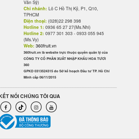
Văn Sỹ)
Chi nhánh:
Lô C Hồ Thị Kỷ, P1, Q10,
TPHCM
Điện thoại:
(028)22 298 398
Hotline 1:
0936 65 27 27(Ms.Nhi)
Hotline 2:
0977 301 303 - 0933 055 945
(Ms.Vy)
Web:
360fruit.vn
360fruit.vn là website trực thuộc quyền quản lý của
CÔNG TY CỔ PHẦN XUẤT NHẬP KHẨU HOA TƯƠI
360
GPKD 0313524315 do Sở kế hoạch Đầu tư TP. Hồ Chí
Minh cấp 06/11/2015
KẾT NỐI CHÚNG TÔI QUA