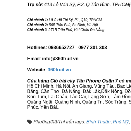
Trụ sở:
413 Lê Văn Sỹ, P.2, Q.Tân Bình, TPHCM(
Chi nhánh 1:
Lô C Hồ Thị Kỷ, P1, Q10, TPHCM
Chi nhánh 2:
56B Trần Phú, Ba Đình, Hà Nội
Chi nhánh 3
: 271B Trần Phú, Hải Châu Đà Nẵng
Hotlines: 0936652727 - 0977 301 303
Email: info@360fruit.vn
Website:
360fruit.vn
Cửa hàng Giỏ trái cây Tân Phong Quận 7 có mặ
Hồ Chí Minh, Hà Nội, An Giang, Vũng Tàu, Bạc L
Bằng, Cần Thơ, Đà Nẵng, Đắk Lắk,Đắk Nông, Đồn
Kon Tum, Lai Châu, Lào Cai, Lạng Sơn, Lâm Đồn
Quảng Ngãi, Quảng Ninh, Quảng Trị, Sóc Trăng, S
Phúc, Yên Bái...
Phường/Xã/Thị trấn tags:
Bình Thuận
,
Phú Mỹ
,