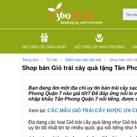
Tìm nh
GIỎ TRÁI CÂY SINH NHẬT
GIỎ TRÁI CÂY KHAI TRƯƠNG
GI
Trang chủ
Tin tức
Điểm bán trái cây tươi
Shop bán Giỏ tr
Shop bán Giỏ trái cây quà tặng Tân Ph
Bạn đang tìm một địa chỉ uy tín bán trái cây s
Phong Quận 7 nào giá tốt? Để đáp ứng nỗi lo v
nhập khẩu Tân Phong Quận 7 nổi tiếng, được c
Xem tại:
CÁC MẪU GIỎ TRÁI CÂY ĐƯỢC ƯA 
Đa dạng các loại Giỏ trái cây quà tặng như Giỏ trá
uy tín tốt nhất tới từ nhiều quốc gia nổi tiếng nh