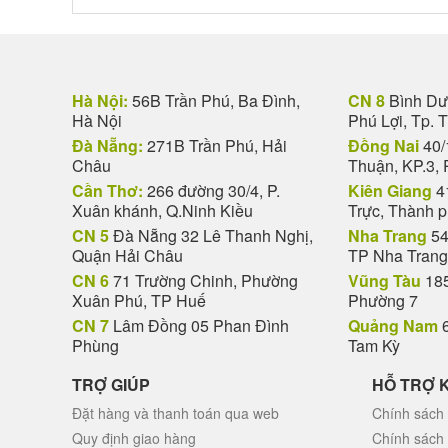
Hà Nội:
56B Trần Phú, Ba Đình,
CN 8
Bình Dươ
Hà Nội
Phú Lợi, Tp. 
Đà Nẵng:
271B Trần Phú, Hải
Đồng Nai
40/
Châu
Thuận, KP.3, 
Cần Thơ:
266 đường 30/4, P.
Kiên Giang
4
Xuân khánh, Q.Ninh Kiều
Trực, Thành 
CN 5
Đà Nẵng 32 Lê Thanh Nghị,
Nha Trang
54
Quận Hải Châu
TP Nha Trang
CN 6
71 Trường Chinh, Phường
Vũng Tàu
185
Xuân Phú, TP Huế
Phường 7
CN 7
Lâm Đồng 05 Phan Đình
Quảng Nam
6
Phùng
Tam Kỳ
TRỢ GIÚP
HỖ TRỢ 
Đặt hàng và thanh toán qua web
Chính sách 
Quy định giao hàng
Chính sách