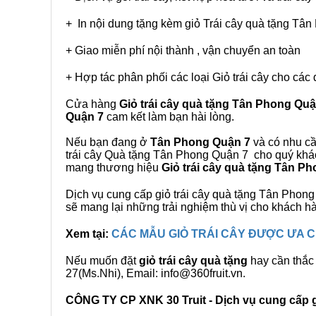
+ In nội dung tặng kèm giỏ Trái cây quà tặng Tâ
+ Giao miễn phí nội thành , vận chuyển an toàn
+ Hợp tác phân phối các loại Giỏ trái cây cho các 
Cửa hàng
Giỏ trái cây quà tặng Tân Phong Quậ
Quận 7
cam kết làm bạn hài lòng.
Nếu bạn đang ở
Tân Phong Quận 7
và có nhu cầ
trái cây Quà tặng Tân Phong Quận 7 cho quý khách
mang thương hiệu
Giỏ trái cây quà tặng Tân P
Dịch vụ cung cấp giỏ trái cây quà tặng Tân Pho
sẽ mang lại những trải nghiệm thù vị cho khách h
Xem tại:
CÁC MẪU GIỎ TRÁI CÂY ĐƯỢC ƯA
Nếu muốn đặt
giỏ trái cây quà tặng
hay cần thắc 
27(Ms.Nhi), Email: info@360fruit.vn.
CÔNG TY CP XNK 30 Truit - Dịch vụ cung cấp gi