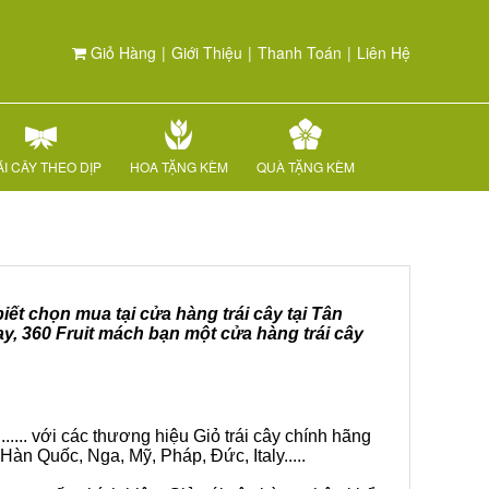
Giỏ Hàng
|
Giới Thiệu
|
Thanh Toán
|
Liên Hệ
I CÂY THEO DỊP
HOA TẶNG KÈM
QUÀ TẶNG KÈM
iết chọn mua tại cửa hàng trái cây tại Tân
y, 360 Fruit mách bạn một cửa hàng trái cây
.... với các thương hiệu Giỏ trái cây chính hãng
Hàn Quốc, Nga, Mỹ, Pháp, Đức, Italy.....