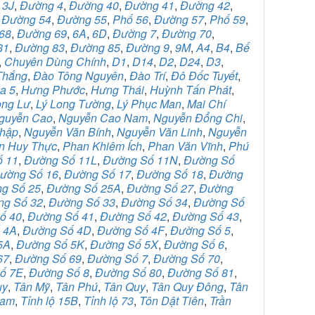
,
3J
,
Đường 4
,
Đường 40
,
Đường 41
,
Đường 42
,
,
Đường 54
,
Đường 55
,
Phố 56
,
Đường 57
,
Phố 59
,
68
,
Đường 69
,
6A
,
6D
,
Đường 7
,
Đường 70
,
81
,
Đường 83
,
Đường 85
,
Đường 9
,
9M
,
A4
,
B4
,
Bế
,
Chuyên Dùng Chính
,
D1
,
D14
,
D2
,
D24
,
D3
,
Thắng
,
Đào Tông Nguyên
,
Đào Trí
,
Đô Đốc Tuyết
,
a 5
,
Hưng Phước
,
Hưng Thái
,
Huỳnh Tấn Phát
,
ọng Lư
,
Lý Long Tường
,
Lý Phục Man
,
Mai Chí
guyễn Cao
,
Nguyễn Cao Nam
,
Nguyễn Đổng Chi
,
Thập
,
Nguyễn Văn Bính
,
Nguyễn Văn Linh
,
Nguyễn
n Huy Thực
,
Phan Khiêm Ích
,
Phan Văn Vĩnh
,
Phú
ố 11
,
Đường Số 11L
,
Đường Số 11N
,
Đường Số
ường Số 16
,
Đường Số 17
,
Đường Số 18
,
Đường
g Số 25
,
Đường Số 25A
,
Đường Số 27
,
Đường
ng Số 32
,
Đường Số 33
,
Đường Số 34
,
Đường Số
ố 40
,
Đường Số 41
,
Đường Số 42
,
Đường Số 43
,
 4A
,
Đường Số 4D
,
Đường Số 4F
,
Đường Số 5
,
5A
,
Đường Số 5K
,
Đường Số 5X
,
Đường Số 6
,
67
,
Đường Số 69
,
Đường Số 7
,
Đường Số 70
,
ố 7E
,
Đường Số 8
,
Đường Số 80
,
Đường Số 81
,
uy
,
Tân Mỹ
,
Tân Phú
,
Tân Quy
,
Tân Quy Đông
,
Tân
Nam
,
Tỉnh lộ 15B
,
Tỉnh lộ 73
,
Tôn Dật Tiên
,
Trần