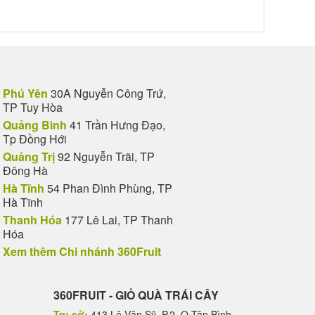
Phú Yên
30A Nguyễn Công Trứ,
TP Tuy Hòa
Quảng Bình
41 Trần Hưng Đạo,
Tp Đồng Hới
Quảng Trị
92 Nguyễn Trãi, TP
Đông Hà
Hà Tĩnh
54 Phan Đình Phùng, TP
Hà Tĩnh
Thanh Hóa
177 Lê Lai, TP Thanh
Hóa
Xem thêm Chi nhánh 360Fruit
360FRUIT - GIỎ QUÀ TRÁI CÂY
Trụ sở:
413 Lê Văn Sỹ, P.2, Q.Tân Bình,