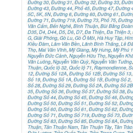
Đường 30
,
Đường 31
,
Đường 32
,
Đường 33
,
Đườn
Đường 43
,
Đường 44
,
Phố 45
,
Đường 47
,
Đường 
5C
,
5K
,
5N
,
Đường 6
,
Đường 60
,
Đường 61
,
Đườn
Đường 71
,
Đường 719
,
Đường 73
,
Phố 75
,
Đường
Văn Cấm
,
Bến Nghé
,
Bình Thuận
,
Bùi Bằng Đoàn
D35
,
D4
,
D44
,
D5
,
D6
,
D7
,
Đa Thiện
,
Đa Thiện 3
,
G
,
Giải Phóng
,
Gò Lu
,
Gò Ô Môi
,
Hà Huy Tập
,
Him
Kiều Đàm
,
Lâm Văn Bền
,
Lãnh Binh Thăng
,
Lê Đ
Thọ
,
Mai Văn Vĩnh
,
Mỹ Giang
,
Mỹ Hưng
,
Mỹ Phú 1
Nguyễn Đức Cảnh
,
Nguyễn Hữu Thọ
,
Nguyễn Khắ
Văn Luông
,
Nguyễn Văn Quỳ
,
Nguyễn Văn Tưởng
Thuận
,
Quốc lộ 32
,
Quốc lộ 71
,
Raymondienne
,
S
12
,
Đường Số 12A
,
Đường Số 12B
,
Đường Số 13
Số 19
,
Đường Số 1A
,
Đường Số 1B
,
Đường Số 2
,
Số 28
,
Đường Số 29
,
Đường Số 2A
,
Đường Số 2B
35
,
Đường Số 36
,
Đường Số 37
,
Đường Số 38
,
Đư
Đường Số 44
,
Đường Số 45
,
Đường Số 46
,
Đường
Đường Số 50
,
Đường Số 51
,
Đường Số 52
,
Đường
Đường Số 60
,
Đường Số 61
,
Đường Số 62
,
Đường
Đường Số 71
,
Đường Số 719
,
Đường Số 73
,
Đườn
Đường Số 83
,
Đường Số 85
,
Đường Số 8A
,
Đường
Thuận
,
Tân Thuận Nam
,
Tân Thuận Tây
,
Tân Trào
Đức Lương
,
Trần Quốc Toản
,
Trần Trọng Cung
,
Tr