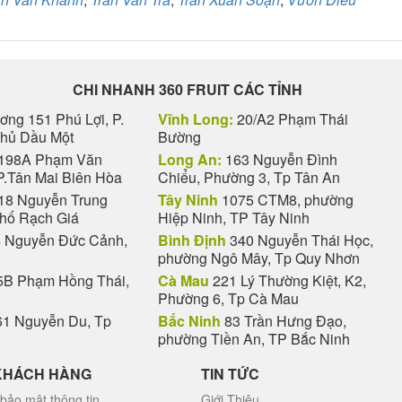
CHI NHANH 360 FRUIT CÁC TỈNH
ng 151 Phú Lợi, P.
Vĩnh Long:
20/A2 Phạm Thái
Thủ Dầu Một
Bường
198A Phạm Văn
Long An:
163 Nguyễn Đình
P.Tân Mai Biên Hòa
Chiểu, Phường 3, Tp Tân An
18 Nguyễn Trung
Tây Ninh
1075 CTM8, phường
phố Rạch Giá
Hiệp Ninh, TP Tây Ninh
 Nguyễn Đức Cảnh,
Bình Định
340 Nguyễn Thái Học,
phường Ngô Mây, Tp Quy Nhơn
B Phạm Hồng Thái,
Cà Mau
221 Lý Thường Kiệt, K2,
Phường 6, Tp Cà Mau
1 Nguyễn Du, Tp
Bắc Ninh
83 Trần Hưng Đạo,
phường Tiền An, TP Bắc Ninh
KHÁCH HÀNG
TIN TỨC
bảo mật thông tin
Giới Thiệu