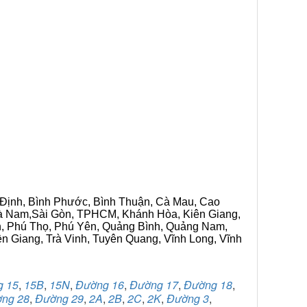
h Định, Bình Phước, Bình Thuận, Cà Mau, Cao
 Hà Nam,Sài Gòn, TPHCM, Khánh Hòa, Kiên Giang,
n, Phú Thọ, Phú Yên, Quảng Bình, Quảng Nam,
ền Giang, Trà Vinh, Tuyên Quang, Vĩnh Long, Vĩnh
g 15
,
15B
,
15N
,
Đường 16
,
Đường 17
,
Đường 18
,
ng 28
,
Đường 29
,
2A
,
2B
,
2C
,
2K
,
Đường 3
,