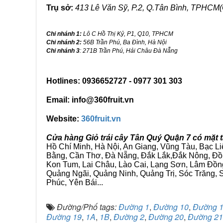
Trụ sở:
413 Lê Văn Sỹ, P.2, Q.Tân Bình, TPHCM(
Chi nhánh 1:
Lô C Hồ Thị Kỷ, P1, Q10, TPHCM
Chi nhánh 2:
56B Trần Phú, Ba Đình, Hà Nội
Chi nhánh 3
: 271B Trần Phú, Hải Châu Đà Nẵng
Hotlines: 0936652727 - 0977 301 303
Email: info@360fruit.vn
Website:
360fruit.vn
Cửa hàng Giỏ trái cây Tân Quý Quận 7 có mặt 
Hồ Chí Minh, Hà Nội, An Giang, Vũng Tàu, Bạc L
Bằng, Cần Thơ, Đà Nẵng, Đắk Lắk,Đắk Nông, Đồn
Kon Tum, Lai Châu, Lào Cai, Lạng Sơn, Lâm Đồn
Quảng Ngãi, Quảng Ninh, Quảng Trị, Sóc Trăng, S
Phúc, Yên Bái...
Đường/Phố tags:
Đường 1
,
Đường 10
,
Đường 
Đường 19
,
1A
,
1B
,
Đường 2
,
Đường 20
,
Đường 21