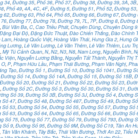
g 34
,
Đường 35
,
Phố 36
,
Phố 37
,
Đường 38
,
Đường 39
,
3A
,
3B
48
,
Phố 49
,
4A
,
4C
,
4F
,
Đường 5
,
Đường 51
,
Phố 52
,
Đường 53
g 62
,
Đường 63
,
Phố 64
,
Phố 65
,
Đường 66
,
Đường 67
,
Đường 
 76
,
Đường 77
,
Đường 78
,
Đường 79
,
7L
,
7P
,
Đường 8
,
Đường 
,
Bùi Văn Ba
,
C
,
Cao Triều Phát
,
Chuyên Dùng
,
Chuyên Dùng 9
Đặng Đại Độ
,
Đặng Đức Thuật
,
Đào Chiến Thắng
,
Đào Chính 
 Lam
,
Hoàng Quốc Việt
,
Hoàng Văn Thái
,
Hưng Gia 2
,
Hưng Gi
ăng Lương
,
Lê Văn Lương
,
Lê Văn Thêm
,
Lê Văn Thiêm
,
Lưu Tr
,
Mỹ Tú Cảnh Quan
,
N
,
N2
,
N3
,
N8
,
Nam Long
,
Nguyễn Bính
,
N
c Viện
,
Nguyễn Lương Bằng
,
Nguyễn Tất Thành
,
Nguyễn Thị 
,
O
,
P
,
Phạm Hữu Lầu
,
Phạm Thái Bường
,
Phạm Văn Nghị
,
Pha
áng Tạo
,
Đường Số 1
,
Đường Số 10
,
Đường Số 1041
,
Đường S
,
Đường Số 14
,
Đường Số 14A
,
Đường Số 15
,
Đường Số 15B
,
Đ
Đường Số 20
,
Đường Số 21
,
Đường Số 22
,
Đường Số 23
,
Đườn
,
Đường Số 2C
,
Đường Số 3
,
Đường Số 30
,
Đường Số 31
,
Đườ
ờng Số 39
,
Đường Số 3B
,
Đường Số 3J
,
Đường Số 4
,
Đường S
 Số 47
,
Đường Số 48
,
Đường Số 487
,
Đường Số 49
,
Đường Số
 Số 53
,
Đường Số 54
,
Đường Số 55
,
Đường Số 57
,
Đường Số 
 Số 63
,
Đường Số 64
,
Đường Số 65
,
Đường Số 66
,
Đường Số 
g Số 75
,
Đường Số 77
,
Đường Số 79
,
Đường Số 793
,
Đường S
 Số 9
,
Đường Số 95
,
Đường Số 9M
,
Đường Số C19
,
Tân An H
,
Tân Văn Khánh
,
Tây Bắc
,
Thái Văn Bương
,
Thới An 22
,
Tiểu 
ần Văn Khánh
,
Trần Văn Trà
,
Trần Xuân Soạn
,
Vườn Điều