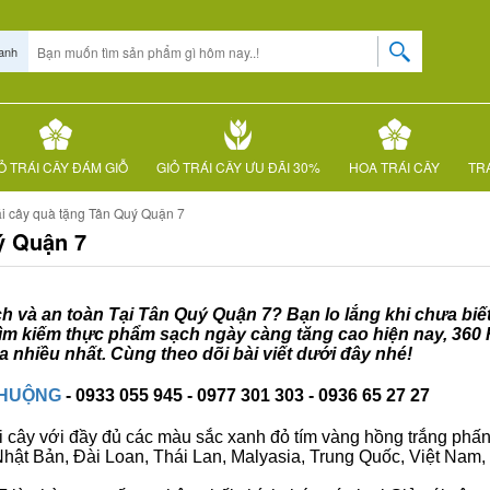
anh
Ỏ TRÁI CÂY ĐÁM GIỖ
GIỎ TRÁI CÂY ƯU ĐÃI 30%
HOA TRÁI CÂY
TRÁ
ái cây quà tặng Tân Quý Quận 7
ý Quận 7
ạch và an toàn Tại Tân Quý Quận 7? Bạn lo lắng khi chưa biế
 tìm kiếm thực phẩm sạch ngày càng tăng cao hiện nay, 360
nhiều nhất. Cùng theo dõi bài viết dưới đây nhé!
CHUỘNG
- 0933 055 945 - 0977 301 303 - 0936 65 27 27
i cây với đầy đủ các màu sắc xanh đỏ tím vàng hồng trắng phấn..
ư Nhật Bản, Đài Loan, Thái Lan, Malyasia, Trung Quốc, Việt Nam, 