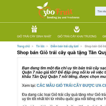
Tìm nh
GIỎ TRÁI CÂY SINH NHẬT
GIỎ TRÁI CÂY KHAI TRƯƠNG
GI
Trang chủ
Tin tức
Điểm bán trái cây tươi
Shop bán Giỏ tr
Shop bán Giỏ trái cây quà tặng Tân Qu
Bạn đang tìm một địa chỉ uy tín bán trái cây s
Quận 7 nào giá tốt? Để đáp ứng nỗi lo về việc
khẩu Tân Quý Quận 7 nổi tiếng, được chọn mua 
Xem tại:
CÁC MẪU GIỎ TRÁI CÂY ĐƯỢC ƯA 
Đa dạng các loại Giỏ trái cây quà tặng như Giỏ trá
uy tín tốt nhất tới từ nhiều quốc gia nổi tiếng nh