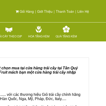
Giỏ Hàng
|
Giới Thiệu
|
Thanh Toán
|
Liên Hệ
I CÂY THEO DỊP
HOA TẶNG KÈM
QUÀ TẶNG KÈM
t chọn mua tại cửa hàng trái cây tại Tân Quý
 Fruit mách bạn một cửa hàng trái cây nhập
.... với các thương hiệu Giỏ trái cây chính hãng
Hàn Quốc, Nga, Mỹ, Pháp, Đức, Italy.....