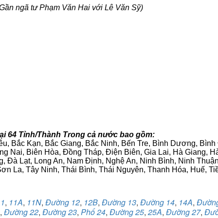
Gần ngã tư Phạm Văn Hai với Lê Văn Sỹ)
tại 64 Tỉnh/Thành Trong cả nước bao gồm:
iêu, Bắc Kạn, Bắc Giang, Bắc Ninh, Bến Tre, Bình Dương, Bìn
g Nai, Biên Hòa, Đồng Tháp, Điện Biên, Gia Lai, Hà Giang,
g, Đà Lạt, Long An, Nam Định, Nghệ An, Ninh Bình, Ninh Thuậ
ơn La, Tây Ninh, Thái Bình, Thái Nguyên, Thanh Hóa, Huế, Ti
11
,
11A
,
11N
,
Đường 12
,
12B
,
Đường 13
,
Đường 14
,
14A
,
Đườn
,
Đường 22
,
Đường 23
,
Phố 24
,
Đường 25
,
25A
,
Đường 27
,
Đườ