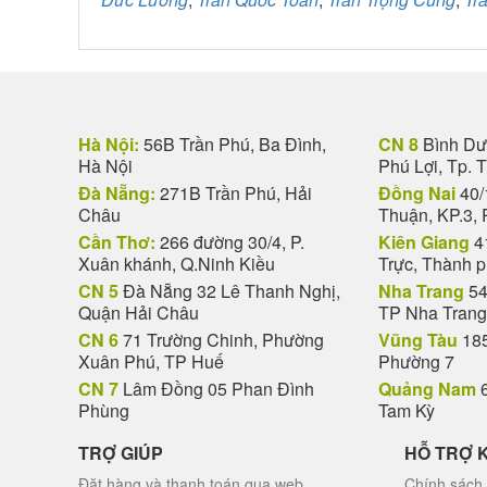
Hà Nội:
56B Trần Phú, Ba Đình,
CN 8
Bình Dươ
Hà Nội
Phú Lợi, Tp. 
Đà Nẵng:
271B Trần Phú, Hải
Đồng Nai
40/
Châu
Thuận, KP.3, 
Cần Thơ:
266 đường 30/4, P.
Kiên Giang
4
Xuân khánh, Q.Ninh Kiều
Trực, Thành 
CN 5
Đà Nẵng 32 Lê Thanh Nghị,
Nha Trang
54
Quận Hải Châu
TP Nha Trang
CN 6
71 Trường Chinh, Phường
Vũng Tàu
185
Xuân Phú, TP Huế
Phường 7
CN 7
Lâm Đồng 05 Phan Đình
Quảng Nam
6
Phùng
Tam Kỳ
TRỢ GIÚP
HỖ TRỢ 
Đặt hàng và thanh toán qua web
Chính sách 