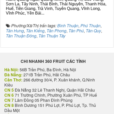
Sơn La, Tây Ninh, Thái Bình, Thái Nguyên, Thanh Hóa,
Huế, Tiền Giang, Trà Vinh, Tuyên Quang, Vĩnh Long,
Vĩnh Phúc, Yên Bái...
Phường/Xã/Thị trấn tags:
Bình Thuận
,
Phú Thuận
,
Tân Hưng
,
Tân Kiểng
,
Tân Phong
,
Tân Phú
,
Tân Quy
,
Tân Thuận Đông
,
Tân Thuận Tây
CHI NHANH 360 FRUIT CÁC TỈNH
Hà Nội:
56B Trần Phú, Ba Đình, Hà Nội
Đà Nẵng:
271B Trần Phú, Hải Châu
Cần Thơ:
266 đường 30/4, P. Xuân khánh, Q.Ninh
Kiều
CN 5
Đà Nẵng 32 Lê Thanh Nghị, Quận Hải Châu
CN 6
71 Trường Chinh, Phường Xuân Phú, TP Huế
CN 7
Lâm Đồng 05 Phan Đình Phùng
CN 8
Bình Dương 151 Phú Lợi, P. Phú Lợi, Tp. Thủ
Dầu Một