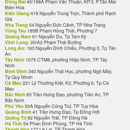
Đồng Nai
40/198A Phạm Văn Thuận, KP.3, P.Tân Mai
Biên Hòa
Kiên Giang
418 Nguyễn Trung Trực, Thành phố Rạch
Giá
Nha Trang
54 Nguyễn Đức Cảnh, TP Nha Trang
Vũng Tàu
185B Phạm Hồng Thái, Phường 7
Quảng Nam
61 Nguyễn Du, Tp Tam Kỳ
Vĩnh Long:
20/A2 Phạm Thái Bường
Long An:
163 Nguyễn Đình Chiểu, Phường 3, Tp Tân
An
Tây Ninh
1075 CTM8, phường Hiệp Ninh, TP Tây
Ninh
Bình Định
340 Nguyễn Thái Học, phường Ngô Mây,
Tp Quy Nhơn
Cà Mau
221 Lý Thường Kiệt, K2, Phường 6, Tp Cà
Mau
Bắc Ninh
83 Trần Hưng Đạo, phường Tiền An, TP
Bắc Ninh
Phú Yên
30A Nguyễn Công Trứ, TP Tuy Hòa
Quảng Bình
41 Trần Hưng Đạo, Tp Đồng Hới
Quảng Trị
92 Nguyễn Trãi, TP Đông Hà
Hà Tĩnh
54 Phan Đình Phùng, TP Hà Tĩnh
Thanh Hóa
177 Lê Lai, TP Thanh Hóa