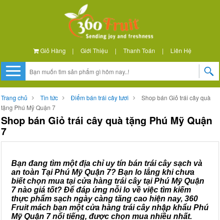
Giỏ Hàng
|
Giới Thiệu
|
Thanh Toán
|
Liên Hệ
Trang chủ
Tin tức
Điểm bán trái cây tươi
Shop bán Giỏ trái cây quà
tặng Phú Mỹ Quận 7
Shop bán Giỏ trái cây quà tặng Phú Mỹ Quận
7
Bạn đang tìm một địa chỉ uy tín bán trái cây sạch và
an toàn Tại Phú Mỹ Quận 7? Bạn lo lắng khi chưa
biết chọn mua tại cửa hàng trái cây tại Phú Mỹ Quận
7 nào giá tốt? Để đáp ứng nỗi lo về việc tìm kiếm
thực phẩm sạch ngày càng tăng cao hiện nay, 360
Fruit mách bạn một cửa hàng trái cây nhập khẩu Phú
Mỹ Quận 7 nổi tiếng, được chọn mua nhiều nhất.