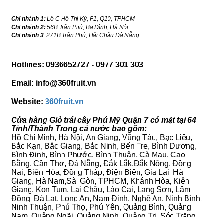
Chi nhánh 1:
Lô C Hồ Thị Kỷ, P1, Q10, TPHCM
Chi nhánh 2:
56B Trần Phú, Ba Đình, Hà Nội
Chi nhánh 3
: 271B Trần Phú, Hải Châu Đà Nẵng
Hotlines: 0936652727 - 0977 301 303
Email: info@360fruit.vn
Website:
360fruit.vn
Cửa hàng Giỏ trái cây Phú Mỹ Quận 7 có mặt tại 64
Tỉnh/Thành Trong cả nước bao gồm:
Hồ Chí Minh, Hà Nội, An Giang, Vũng Tàu, Bạc Liêu,
Bắc Kạn, Bắc Giang, Bắc Ninh, Bến Tre, Bình Dương,
Bình Định, Bình Phước, Bình Thuận, Cà Mau, Cao
Bằng, Cần Thơ, Đà Nẵng, Đắk Lắk,Đắk Nông, Đồng
Nai, Biên Hòa, Đồng Tháp, Điện Biên, Gia Lai, Hà
Giang, Hà Nam,Sài Gòn, TPHCM, Khánh Hòa, Kiên
Giang, Kon Tum, Lai Châu, Lào Cai, Lạng Sơn, Lâm
Đồng, Đà Lạt, Long An, Nam Định, Nghệ An, Ninh Bình,
Ninh Thuận, Phú Thọ, Phú Yên, Quảng Bình, Quảng
Nam, Quảng Ngãi, Quảng Ninh, Quảng Trị, Sóc Trăng,