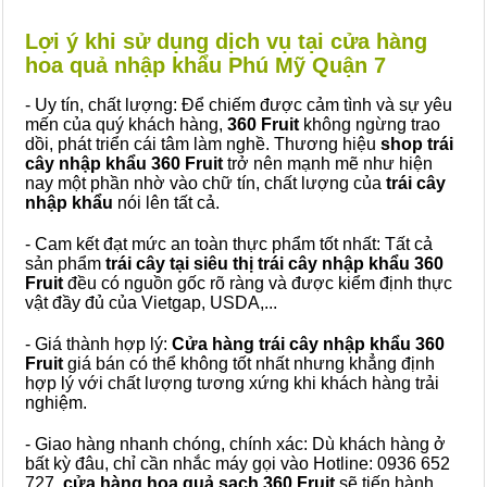
Lợi ý khi sử dụng dịch vụ tại cửa hàng
hoa quả nhập khẩu Phú Mỹ Quận 7
- Uy tín, chất lượng: Để chiếm được cảm tình và sự yêu
mến của quý khách hàng,
360 Fruit
không ngừng trao
dồi, phát triển cái tâm làm nghề. Thương hiệu
shop trái
cây nhập khẩu 360 Fruit
trở nên mạnh mẽ như hiện
nay một phần nhờ vào chữ tín, chất lượng của
trái cây
nhập khẩu
nói lên tất cả.
- Cam kết đạt mức an toàn thực phẩm tốt nhất: Tất cả
sản phẩm
trái cây tại siêu thị trái cây nhập khẩu 360
Fruit
đều có nguồn gốc rõ ràng và được kiểm định thực
vật đầy đủ của Vietgap, USDA,...
- Giá thành hợp lý:
Cửa hàng trái cây nhập khẩu 360
Fruit
giá bán có thể không tốt nhất nhưng khẳng định
hợp lý với chất lượng tương xứng khi khách hàng trải
nghiệm.
- Giao hàng nhanh chóng, chính xác: Dù khách hàng ở
bất kỳ đâu, chỉ cần nhắc máy gọi vào Hotline: 0936 652
727,
cửa hàng hoa quả sạch 360 Fruit
sẽ tiến hành