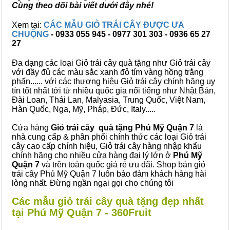
Cùng theo dõi bài viết dưới đây nhé!
Xem tại:
CÁC MẪU GIỎ TRÁI CÂY ĐƯỢC ƯA
CHUỘNG
- 0933 055 945 - 0977 301 303 - 0936 65 27
27
Đa dạng các loại Giỏ trái cây quà tặng như Giỏ trái cây
với đầy đủ các màu sắc xanh đỏ tím vàng hồng trắng
phấn...... với các thương hiệu Giỏ trái cây chính hãng uy
tín tốt nhất tới từ nhiều quốc gia nổi tiếng như Nhật Bản,
Đài Loan, Thái Lan, Malyasia, Trung Quốc, Việt Nam,
Hàn Quốc, Nga, Mỹ, Pháp, Đức, Italy.....
Cửa hàng
Giỏ trái cây quà tặng Phú Mỹ Quận 7
là
nhà cung cấp & phân phối chính thức các loại Giỏ trái
cây cao cấp chính hiệu, Giỏ trái cây hàng nhập khẩu
chính hãng cho nhiều cửa hàng đại lý lớn ở
Phú Mỹ
Quận 7
và trên toàn quốc giá rẻ ưu đãi. Shop bán giỏ
trái cây Phú Mỹ Quận 7 luôn bảo đảm khách hàng hài
lòng nhất. Đừng ngần ngại gọi cho chúng tôi
Các mẫu giỏ trái cây quà tặng đẹp nhất
tại Phú Mỹ Quận 7 - 360Fruit