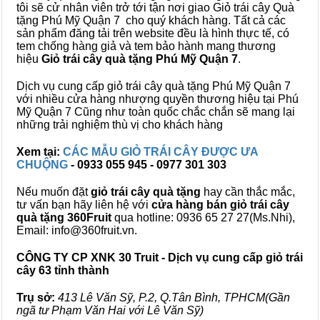
tôi sẽ cử nhân viên trở tới tận nơi giao Giỏ trái cây Quà
tặng Phú Mỹ Quận 7 cho quý khách hàng. Tất cả các
sản phẩm đăng tải trên website đều là hình thực tế, có
tem chống hàng giả và tem bảo hành mang thương
hiệu
Giỏ trái cây quà tặng Phú Mỹ Quận 7
.
Dịch vụ cung cấp giỏ trái cây quà tặng Phú Mỹ Quận 7
với nhiều cửa hàng nhượng quyền thương hiệu tại Phú
Mỹ Quận 7 Cũng như toàn quốc chắc chắn sẽ mang lại
những trải nghiệm thù vị cho khách hàng
Xem tại:
CÁC MẪU GIỎ TRÁI CÂY ĐƯỢC ƯA
CHUỘNG
- 0933 055 945 - 0977 301 303
Nếu muốn đặt
giỏ trái cây quà tặng
hay cần thắc mắc,
tư vấn bạn hãy liên hệ với
cửa hàng bán
giỏ trái cây
quà tặng
360Fruit
qua hotline: 0936 65 27 27(Ms.Nhi),
Email: info@360fruit.vn.
CÔNG TY CP XNK 30 Truit - Dịch vụ cung cấp giỏ trái
cây 63 tỉnh thành
Trụ sở:
413 Lê Văn Sỹ, P.2, Q.Tân Bình, TPHCM(Gần
ngã tư Phạm Văn Hai với Lê Văn Sỹ)