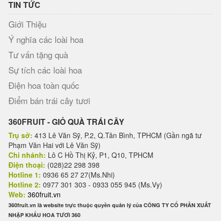
TIN TỨC
Giới Thiệu
Ý nghĩa các loài hoa
Tư vấn tặng quà
Sự tích các loài hoa
Điện hoa toàn quốc
Điểm bán trái cây tươi
360FRUIT - GIỎ QUÀ TRÁI CÂY
Trụ sở:
413 Lê Văn Sỹ, P.2, Q.Tân Bình, TPHCM (Gần ngã tư
Phạm Văn Hai với Lê Văn Sỹ)
Chi nhánh:
Lô C Hồ Thị Kỷ, P1, Q10, TPHCM
Điện thoại:
(028)22 298 398
Hotline 1:
0936 65 27 27(Ms.Nhi)
Hotline 2:
0977 301 303 - 0933 055 945 (Ms.Vy)
Web:
360fruit.vn
360fruit.vn là website trực thuộc quyền quản lý của CÔNG TY CỔ PHẦN XUẤT
NHẬP KHẨU HOA TƯƠI 360