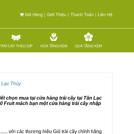
Giỏ Hàng
|
Giới Thiệu
|
Thanh Toán
|
Liên Hệ
TRÁI CÂY THEO DỊP
HOA TẶNG KÈM
QUÀ TẶNG KÈM
,
Lạc Thủy
ết chọn mua tại cửa hàng trái cây tại Tân Lạc
60 Fruit mách bạn một cửa hàng trái cây nhập
.... với các thương hiệu Giỏ trái cây chính hãng