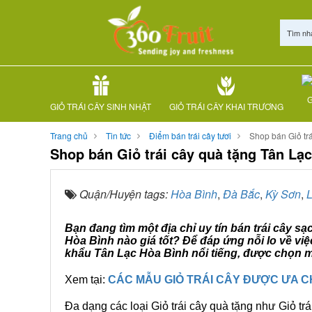
Tìm nh
G
GIỎ TRÁI CÂY SINH NHẬT
GIỎ TRÁI CÂY KHAI TRƯƠNG
Trang chủ
Tin tức
Điểm bán trái cây tươi
Shop bán Giỏ tr
Shop bán Giỏ trái cây quà tặng Tân Lạ
Quận/Huyện tags:
Hòa Bình
,
Đà Bắc
,
Kỳ Sơn
,
Bạn đang tìm một địa chỉ uy tín bán trái cây s
Hòa Bình nào giá tốt? Để đáp ứng nỗi lo về vi
khẩu Tân Lạc Hòa Bình nổi tiếng, được chọn mu
Xem tại:
CÁC MẪU GIỎ TRÁI CÂY ĐƯỢC ƯA 
Đa dạng các loại Giỏ trái cây quà tặng như Giỏ trá