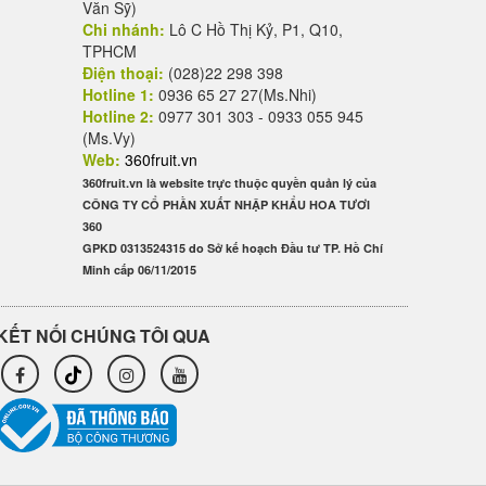
Văn Sỹ)
Chi nhánh:
Lô C Hồ Thị Kỷ, P1, Q10,
TPHCM
Điện thoại:
(028)22 298 398
Hotline 1:
0936 65 27 27(Ms.Nhi)
Hotline 2:
0977 301 303 - 0933 055 945
(Ms.Vy)
Web:
360fruit.vn
360fruit.vn là website trực thuộc quyền quản lý của
CÔNG TY CỔ PHẦN XUẤT NHẬP KHẨU HOA TƯƠI
360
GPKD 0313524315 do Sở kế hoạch Đầu tư TP. Hồ Chí
Minh cấp 06/11/2015
KẾT NỐI CHÚNG TÔI QUA