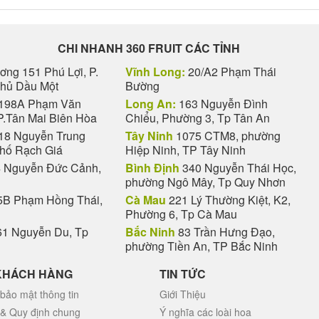
CHI NHANH 360 FRUIT CÁC TỈNH
ng 151 Phú Lợi, P.
Vĩnh Long:
20/A2 Phạm Thái
Thủ Dầu Một
Bường
198A Phạm Văn
Long An:
163 Nguyễn Đình
P.Tân Mai Biên Hòa
Chiểu, Phường 3, Tp Tân An
18 Nguyễn Trung
Tây Ninh
1075 CTM8, phường
phố Rạch Giá
Hiệp Ninh, TP Tây Ninh
 Nguyễn Đức Cảnh,
Bình Định
340 Nguyễn Thái Học,
phường Ngô Mây, Tp Quy Nhơn
B Phạm Hồng Thái,
Cà Mau
221 Lý Thường Kiệt, K2,
Phường 6, Tp Cà Mau
1 Nguyễn Du, Tp
Bắc Ninh
83 Trần Hưng Đạo,
phường Tiền An, TP Bắc Ninh
KHÁCH HÀNG
TIN TỨC
bảo mật thông tin
Giới Thiệu
 & Quy định chung
Ý nghĩa các loài hoa