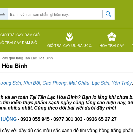
anh
IỎ TRÁI CÂY ĐÁM GIỖ
GIỎ TRÁI CÂY ƯU ĐÃI 30%
HOA TRÁI CÂY
ái cây quà tặng Tân Lạc Hòa Bình
c Hòa Bình
Lương Sơn
,
Kim Bôi
,
Cao Phong
,
Mai Châu
,
Lạc Sơn
,
Yên Thủy
ạch và an toàn Tại Tân Lạc Hòa Bình? Bạn lo lắng khi chưa bi
ệc tìm kiếm thực phẩm sạch ngày càng tăng cao hiện nay, 3
a nhiều nhất. Cùng theo dõi bài viết dưới đây nhé!
CHUỘNG
- 0933 055 945 - 0977 301 303 - 0936 65 27 27
i cây với đầy đủ các màu sắc xanh đỏ tím vàng hồng trắng phấn..