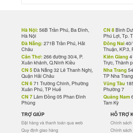
Hà Nội:
56B Trần Phú, Ba Đình,
CN 8
Bình Dươ
Hà Nội
Phú Lợi, Tp. 
Đà Nẵng:
271B Trần Phú, Hải
Đồng Nai
40/
Châu
Thuận, KP.3, 
Cần Thơ:
266 đường 30/4, P.
Kiên Giang
4
Xuân khánh, Q.Ninh Kiều
Trực, Thành 
CN 5
Đà Nẵng 32 Lê Thanh Nghị,
Nha Trang
54
Quận Hải Châu
TP Nha Trang
CN 6
71 Trường Chinh, Phường
Vũng Tàu
185
Xuân Phú, TP Huế
Phường 7
CN 7
Lâm Đồng 05 Phan Đình
Quảng Nam
6
Phùng
Tam Kỳ
TRỢ GIÚP
HỖ TRỢ 
Đặt hàng và thanh toán qua web
Chính sách 
Quy định giao hàng
Chính sách