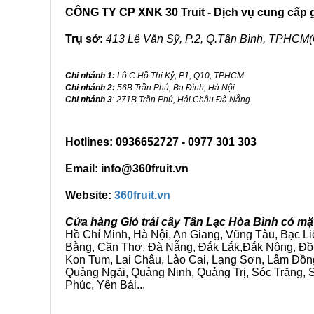
CÔNG TY CP XNK 30 Truit - Dịch vụ cung cấp gi
Trụ sở:
413 Lê Văn Sỹ, P.2, Q.Tân Bình, TPHCM(
Chi nhánh 1:
Lô C Hồ Thị Kỷ, P1, Q10, TPHCM
Chi nhánh 2:
56B Trần Phú, Ba Đình, Hà Nội
Chi nhánh 3
: 271B Trần Phú, Hải Châu Đà Nẵng
Hotlines: 0936652727 - 0977 301 303
Email: info@360fruit.vn
Website:
360fruit.vn
Cửa hàng Giỏ trái cây Tân Lạc Hòa Bình có mặ
Hồ Chí Minh, Hà Nội, An Giang, Vũng Tàu, Bạc L
Bằng, Cần Thơ, Đà Nẵng, Đắk Lắk,Đắk Nông, Đồn
Kon Tum, Lai Châu, Lào Cai, Lạng Sơn, Lâm Đồn
Quảng Ngãi, Quảng Ninh, Quảng Trị, Sóc Trăng, S
Phúc, Yên Bái...