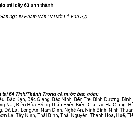
ỏ trái cây 63 tỉnh thành
Gần ngã tư Phạm Văn Hai với Lê Văn Sỹ)
t tại 64 Tỉnh/Thành Trong cả nước bao gồm:
iêu, Bắc Kạn, Bắc Giang, Bắc Ninh, Bến Tre, Bình Dương, Bìn
g Nai, Biên Hòa, Đồng Tháp, Điện Biên, Gia Lai, Hà Giang,
g, Đà Lạt, Long An, Nam Định, Nghệ An, Ninh Bình, Ninh Thuậ
ơn La, Tây Ninh, Thái Bình, Thái Nguyên, Thanh Hóa, Huế, Ti