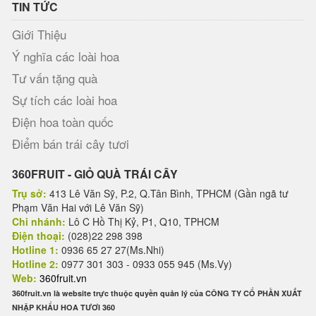
TIN TỨC
Giới Thiệu
Ý nghĩa các loài hoa
Tư vấn tặng quà
Sự tích các loài hoa
Điện hoa toàn quốc
Điểm bán trái cây tươi
360FRUIT - GIỎ QUÀ TRÁI CÂY
Trụ sở:
413 Lê Văn Sỹ, P.2, Q.Tân Bình, TPHCM (Gần ngã tư
Phạm Văn Hai với Lê Văn Sỹ)
Chi nhánh:
Lô C Hồ Thị Kỷ, P1, Q10, TPHCM
Điện thoại:
(028)22 298 398
Hotline 1:
0936 65 27 27(Ms.Nhi)
Hotline 2:
0977 301 303 - 0933 055 945 (Ms.Vy)
Web:
360fruit.vn
360fruit.vn là website trực thuộc quyền quản lý của CÔNG TY CỔ PHẦN XUẤT
NHẬP KHẨU HOA TƯƠI 360