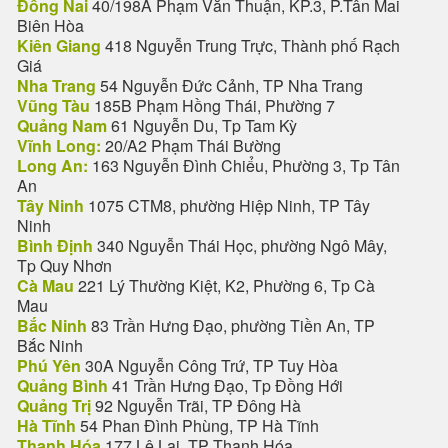
Đồng Nai
40/198A Phạm Văn Thuận, KP.3, P.Tân Mai
Biên Hòa
Kiên Giang
418 Nguyễn Trung Trực, Thành phố Rạch
Giá
Nha Trang
54 Nguyễn Đức Cảnh, TP Nha Trang
Vũng Tàu
185B Phạm Hồng Thái, Phường 7
Quảng Nam
61 Nguyễn Du, Tp Tam Kỳ
Vĩnh Long:
20/A2 Phạm Thái Bường
Long An:
163 Nguyễn Đình Chiểu, Phường 3, Tp Tân
An
Tây Ninh
1075 CTM8, phường Hiệp Ninh, TP Tây
Ninh
Bình Định
340 Nguyễn Thái Học, phường Ngô Mây,
Tp Quy Nhơn
Cà Mau
221 Lý Thường Kiệt, K2, Phường 6, Tp Cà
Mau
Bắc Ninh
83 Trần Hưng Đạo, phường Tiền An, TP
Bắc Ninh
Phú Yên
30A Nguyễn Công Trứ, TP Tuy Hòa
Quảng Bình
41 Trần Hưng Đạo, Tp Đồng Hới
Quảng Trị
92 Nguyễn Trãi, TP Đông Hà
Hà Tĩnh
54 Phan Đình Phùng, TP Hà Tĩnh
Thanh Hóa
177 Lê Lai, TP Thanh Hóa