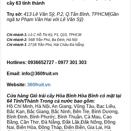
cây 63 tỉnh thành
Trụ sở:
413 Lê Văn Sỹ, P.2, Q.Tân Bình, TPHCM(Gần
ngã tư Phạm Văn Hai với Lê Văn Sỹ)
Chi nhánh 1:
Lô C Hồ Thị Kỷ, P1, Q10, TPHCM
Chi nhánh 2:
56B Trần Phú, Ba Đình, Hà Nội
Chi nhánh 3
: 271B Trần Phú, Hải Châu Đà Nẵng
Hotlines: 0936652727 - 0977 301 303
Email: info@360fruit.vn
Website:
360fruit.vn
Cửa hàng Giỏ trái cây Hòa Bình Hòa Bình có mặt tại
64 Tỉnh/Thành Trong cả nước bao gồm:
Hồ Chí Minh, Hà Nội, An Giang, Vũng Tàu, Bạc Liêu,
Bắc Kạn, Bắc Giang, Bắc Ninh, Bến Tre, Bình Dương,
Bình Định, Bình Phước, Bình Thuận, Cà Mau, Cao
Bằng, Cần Thơ, Đà Nẵng, Đắk Lắk,Đắk Nông, Đồng
Nai, Biên Hòa, Đồng Tháp, Điện Biên, Gia Lai, Hà