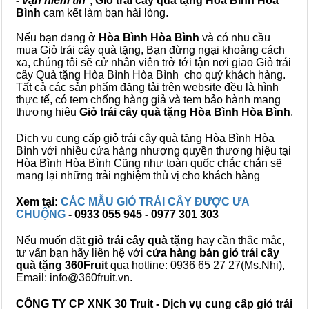
- vạn niềm tin
",
Giỏ trái cây
quà tặng
Hòa Bình Hòa
Bình
cam kết làm bạn hài lòng.
Nếu bạn đang ở
Hòa Bình Hòa Bình
và có nhu cầu
mua Giỏ trái cây quà tặng, Bạn đừng ngại khoảng cách
xa, chúng tôi sẽ cử nhân viên trở tới tận nơi giao Giỏ trái
cây Quà tặng Hòa Bình Hòa Bình cho quý khách hàng.
Tất cả các sản phẩm đăng tải trên website đều là hình
thực tế, có tem chống hàng giả và tem bảo hành mang
thương hiệu
Giỏ trái cây quà tặng Hòa Bình Hòa Bình
.
Dịch vụ cung cấp giỏ trái cây quà tặng Hòa Bình Hòa
Bình với nhiều cửa hàng nhượng quyền thương hiệu tại
Hòa Bình Hòa Bình Cũng như toàn quốc chắc chắn sẽ
mang lại những trải nghiệm thù vị cho khách hàng
Xem tại:
CÁC MẪU GIỎ TRÁI CÂY ĐƯỢC ƯA
CHUỘNG
- 0933 055 945 - 0977 301 303
Nếu muốn đặt
giỏ trái cây quà tặng
hay cần thắc mắc,
tư vấn bạn hãy liên hệ với
cửa hàng bán
giỏ trái cây
quà tặng
360Fruit
qua hotline: 0936 65 27 27(Ms.Nhi),
Email: info@360fruit.vn.
CÔNG TY CP XNK 30 Truit - Dịch vụ cung cấp giỏ trái