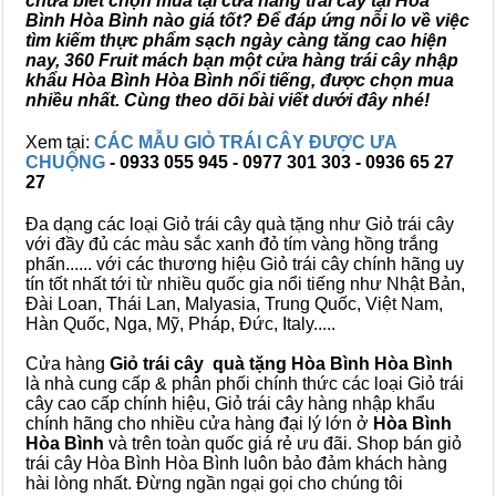
chưa biết chọn mua tại cửa hàng trái cây tại Hòa
Bình Hòa Bình nào giá tốt? Để đáp ứng nỗi lo về việc
tìm kiếm thực phẩm sạch ngày càng tăng cao hiện
nay, 360 Fruit mách bạn một cửa hàng trái cây nhập
khẩu Hòa Bình Hòa Bình nổi tiếng, được chọn mua
nhiều nhất. Cùng theo dõi bài viết dưới đây nhé!
Xem tại:
CÁC MẪU GIỎ TRÁI CÂY ĐƯỢC ƯA
CHUỘNG
- 0933 055 945 - 0977 301 303 - 0936 65 27
27
Đa dạng các loại Giỏ trái cây quà tặng như Giỏ trái cây
với đầy đủ các màu sắc xanh đỏ tím vàng hồng trắng
phấn...... với các thương hiệu Giỏ trái cây chính hãng uy
tín tốt nhất tới từ nhiều quốc gia nổi tiếng như Nhật Bản,
Đài Loan, Thái Lan, Malyasia, Trung Quốc, Việt Nam,
Hàn Quốc, Nga, Mỹ, Pháp, Đức, Italy.....
Cửa hàng
Giỏ trái cây quà tặng Hòa Bình Hòa Bình
là nhà cung cấp & phân phối chính thức các loại Giỏ trái
cây cao cấp chính hiệu, Giỏ trái cây hàng nhập khẩu
chính hãng cho nhiều cửa hàng đại lý lớn ở
Hòa Bình
Hòa Bình
và trên toàn quốc giá rẻ ưu đãi. Shop bán giỏ
trái cây Hòa Bình Hòa Bình luôn bảo đảm khách hàng
hài lòng nhất. Đừng ngần ngại gọi cho chúng tôi