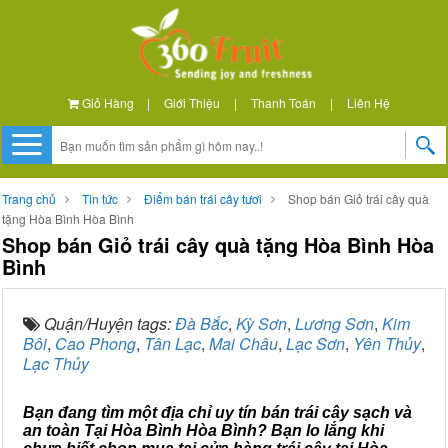
Giỏ Hàng
|
Giới Thiệu
|
Thanh Toán
|
Liên Hệ
Trang chủ
Tin tức
Điểm bán trái cây tươi
Shop bán Giỏ trái cây quà
tặng Hòa Bình Hòa Bình
Shop bán Giỏ trái cây quà tặng Hòa Bình Hòa
Bình
Quận/Huyện tags:
Đà Bắc
,
Kỳ Sơn
,
Lương Sơn
,
Kim
Bôi
,
Cao Phong
,
Tân Lạc
,
Mai Châu
,
Lạc Sơn
,
Yên Thủy
,
Lạc Thủy
Bạn đang tìm một địa chỉ uy tín bán trái cây sạch và
an toàn Tại Hòa Bình Hòa Bình? Bạn lo lắng khi