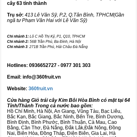
cây 63 tỉnh thành
Trụ sở:
413 Lê Văn Sỹ, P.2, Q.Tân Bình, TPHCM(Gần
ngã tư Phạm Văn Hai với Lê Văn Sỹ)
Chi nhánh 1:
Lô C Hồ Thị Kỷ, P1, Q10, TPHCM
Chi nhánh 2:
56B Trần Phú, Ba Đình, Hà Nội
Chi nhánh 3
: 271B Trần Phú, Hải Châu Đà Nẵng
Hotlines: 0936652727 - 0977 301 303
Email: info@360fruit.vn
Website:
360fruit.vn
Cửa hàng Giỏ trái cây Kim Bôi Hòa Bình có mặt tại 64
Tỉnh/Thành Trong cả nước bao gồm:
Hồ Chí Minh, Hà Nội, An Giang, Vũng Tàu, Bạc Liêu,
Bắc Kạn, Bắc Giang, Bắc Ninh, Bến Tre, Bình Dương,
Bình Định, Bình Phước, Bình Thuận, Cà Mau, Cao
Bằng, Cần Thơ, Đà Nẵng, Đắk Lắk,Đắk Nông, Đồng
Nai, Biên Hòa, Đồng Tháp, Điện Biên, Gia Lai, Hà