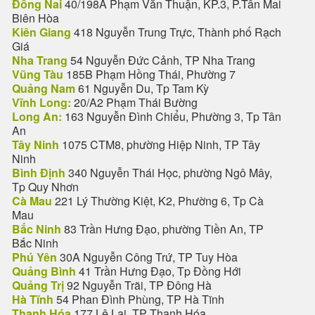
Đồng Nai
40/198A Phạm Văn Thuận, KP.3, P.Tân Mai
Biên Hòa
Kiên Giang
418 Nguyễn Trung Trực, Thành phố Rạch
Giá
Nha Trang
54 Nguyễn Đức Cảnh, TP Nha Trang
Vũng Tàu
185B Phạm Hồng Thái, Phường 7
Quảng Nam
61 Nguyễn Du, Tp Tam Kỳ
Vĩnh Long:
20/A2 Phạm Thái Bường
Long An:
163 Nguyễn Đình Chiểu, Phường 3, Tp Tân
An
Tây Ninh
1075 CTM8, phường Hiệp Ninh, TP Tây
Ninh
Bình Định
340 Nguyễn Thái Học, phường Ngô Mây,
Tp Quy Nhơn
Cà Mau
221 Lý Thường Kiệt, K2, Phường 6, Tp Cà
Mau
Bắc Ninh
83 Trần Hưng Đạo, phường Tiền An, TP
Bắc Ninh
Phú Yên
30A Nguyễn Công Trứ, TP Tuy Hòa
Quảng Bình
41 Trần Hưng Đạo, Tp Đồng Hới
Quảng Trị
92 Nguyễn Trãi, TP Đông Hà
Hà Tĩnh
54 Phan Đình Phùng, TP Hà Tĩnh
Thanh Hóa
177 Lê Lai, TP Thanh Hóa