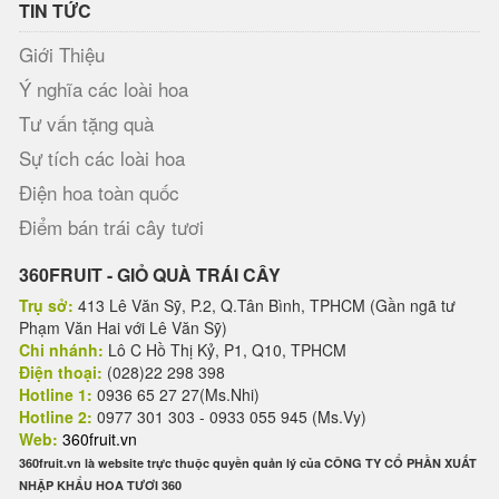
TIN TỨC
Giới Thiệu
Ý nghĩa các loài hoa
Tư vấn tặng quà
Sự tích các loài hoa
Điện hoa toàn quốc
Điểm bán trái cây tươi
360FRUIT - GIỎ QUÀ TRÁI CÂY
Trụ sở:
413 Lê Văn Sỹ, P.2, Q.Tân Bình, TPHCM (Gần ngã tư
Phạm Văn Hai với Lê Văn Sỹ)
Chi nhánh:
Lô C Hồ Thị Kỷ, P1, Q10, TPHCM
Điện thoại:
(028)22 298 398
Hotline 1:
0936 65 27 27(Ms.Nhi)
Hotline 2:
0977 301 303 - 0933 055 945 (Ms.Vy)
Web:
360fruit.vn
360fruit.vn là website trực thuộc quyền quản lý của CÔNG TY CỔ PHẦN XUẤT
NHẬP KHẨU HOA TƯƠI 360