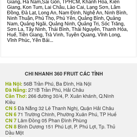
Giang, Hà Nam,Sài Gòn, TPHCM, Khánh Hòa, Kiên
Giang, Kon Tum, Lai Châu, Lào Cai, Lạng Sơn, Lâm
Đồng, Đà Lạt, Long An, Nam Định, Nghệ An, Ninh Bình,
Ninh Thuận, Phú Thọ, Phú Yên, Quảng Bình, Quảng
Nam, Quảng Ngãi, Quảng Ninh, Quảng Trị, Sóc Trăng,
Sơn La, Tây Ninh, Thái Bình, Thái Nguyên, Thanh Hóa,
Huế, Tiền Giang, Trà Vinh, Tuyên Quang, Vĩnh Long,
Vĩnh Phúc, Yên Bái...
CHI NHANH 360 FRUIT CÁC TỈNH
Hà Nội:
56B Trần Phú, Ba Đình, Hà Nội
Đà Nẵng:
271B Trần Phú, Hải Châu
Cần Thơ:
266 đường 30/4, P. Xuân khánh, Q.Ninh
Kiều
CN 5
Đà Nẵng 32 Lê Thanh Nghị, Quận Hải Châu
CN 6
71 Trường Chinh, Phường Xuân Phú, TP Huế
CN 7
Lâm Đồng 05 Phan Đình Phùng
CN 8
Bình Dương 151 Phú Lợi, P. Phú Lợi, Tp. Thủ
Dầu Một