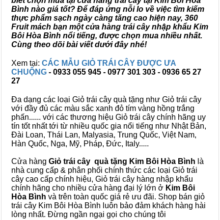
biết chọn mua tại cửa hàng trái cây tại Kim Bôi Hòa
Bình nào giá tốt? Để đáp ứng nỗi lo về việc tìm kiếm
thực phẩm sạch ngày càng tăng cao hiện nay, 360
Fruit mách bạn một cửa hàng trái cây nhập khẩu Kim
Bôi Hòa Bình nổi tiếng, được chọn mua nhiều nhất.
Cùng theo dõi bài viết dưới đây nhé!
Xem tại:
CÁC MẪU GIỎ TRÁI CÂY ĐƯỢC ƯA
CHUỘNG
- 0933 055 945 - 0977 301 303 - 0936 65 27
27
Đa dạng các loại Giỏ trái cây quà tặng như Giỏ trái cây
với đầy đủ các màu sắc xanh đỏ tím vàng hồng trắng
phấn...... với các thương hiệu Giỏ trái cây chính hãng uy
tín tốt nhất tới từ nhiều quốc gia nổi tiếng như Nhật Bản,
Đài Loan, Thái Lan, Malyasia, Trung Quốc, Việt Nam,
Hàn Quốc, Nga, Mỹ, Pháp, Đức, Italy.....
Cửa hàng
Giỏ trái cây quà tặng Kim Bôi Hòa Bình
là
nhà cung cấp & phân phối chính thức các loại Giỏ trái
cây cao cấp chính hiệu, Giỏ trái cây hàng nhập khẩu
chính hãng cho nhiều cửa hàng đại lý lớn ở
Kim Bôi
Hòa Bình
và trên toàn quốc giá rẻ ưu đãi. Shop bán giỏ
trái cây Kim Bôi Hòa Bình luôn bảo đảm khách hàng hài
lòng nhất. Đừng ngần ngại gọi cho chúng tôi