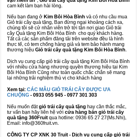
vạn niềm tin
",
Giỏ trái cây
quà tặng
Kim Bôi Hòa Bình
cam kết làm bạn hài lòng.
Nếu bạn đang ở
Kim Bôi Hòa Bình
và có nhu cầu mua
Giỏ trái cây quà tặng, Bạn đừng ngại khoảng cách xa,
chúng tôi sẽ cử nhân viên trở tới tận nơi giao Giỏ trái
cây Quà tặng Kim Bôi Hòa Bình cho quý khách hàng.
Tất cả các sản phẩm đăng tải trên website đều là hình
thực tế, có tem chống hàng giả và tem bảo hành mang
thương hiệu
Giỏ trái cây quà tặng Kim Bôi Hòa Bình
.
Dịch vụ cung cấp giỏ trái cây quà tặng Kim Bôi Hòa Bình
với nhiều cửa hàng nhượng quyền thương hiệu tại Kim
Bôi Hòa Bình Cũng như toàn quốc chắc chắn sẽ mang
lại những trải nghiệm thù vị cho khách hàng
Xem tại:
CÁC MẪU GIỎ TRÁI CÂY ĐƯỢC ƯA
CHUỘNG
- 0933 055 945 - 0977 301 303
Nếu muốn đặt
giỏ trái cây quà tặng
hay cần thắc mắc,
tư vấn bạn hãy liên hệ với
cửa hàng bán
giỏ trái cây
quà tặng
360Fruit
qua hotline: 0936 65 27 27(Ms.Nhi),
Email: info@360fruit.vn.
CÔNG TY CP XNK 30 Truit - Dịch vụ cung cấp giỏ trái