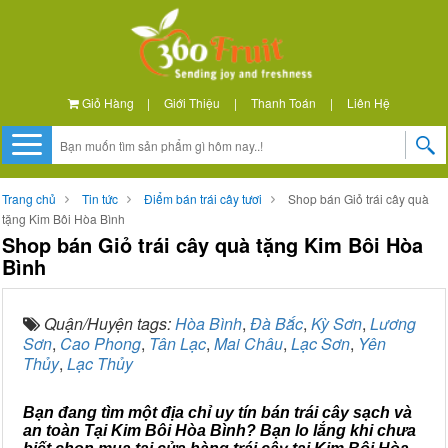
Giỏ Hàng
|
Giới Thiệu
|
Thanh Toán
|
Liên Hệ
Trang chủ
Tin tức
Điểm bán trái cây tươi
Shop bán Giỏ trái cây quà
tặng Kim Bôi Hòa Bình
Shop bán Giỏ trái cây quà tặng Kim Bôi Hòa
Bình
Quận/Huyện tags:
Hòa Bình
,
Đà Bắc
,
Kỳ Sơn
,
Lương
Sơn
,
Cao Phong
,
Tân Lạc
,
Mai Châu
,
Lạc Sơn
,
Yên
Thủy
,
Lạc Thủy
Bạn đang tìm một địa chỉ uy tín bán trái cây sạch và
an toàn Tại Kim Bôi Hòa Bình? Bạn lo lắng khi chưa