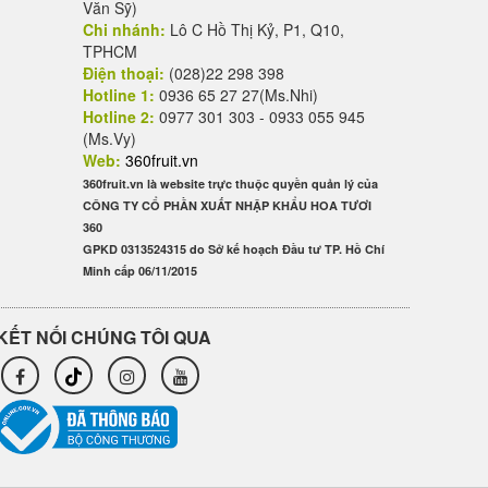
Văn Sỹ)
Chi nhánh:
Lô C Hồ Thị Kỷ, P1, Q10,
TPHCM
Điện thoại:
(028)22 298 398
Hotline 1:
0936 65 27 27(Ms.Nhi)
Hotline 2:
0977 301 303 - 0933 055 945
(Ms.Vy)
Web:
360fruit.vn
360fruit.vn là website trực thuộc quyền quản lý của
CÔNG TY CỔ PHẦN XUẤT NHẬP KHẨU HOA TƯƠI
360
GPKD 0313524315 do Sở kế hoạch Đầu tư TP. Hồ Chí
Minh cấp 06/11/2015
KẾT NỐI CHÚNG TÔI QUA