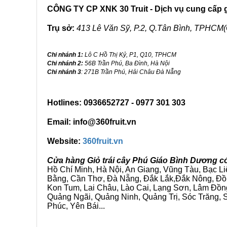
CÔNG TY CP XNK 30 Truit - Dịch vụ cung cấp gi
Trụ sở:
413 Lê Văn Sỹ, P.2, Q.Tân Bình, TPHCM(
Chi nhánh 1:
Lô C Hồ Thị Kỷ, P1, Q10, TPHCM
Chi nhánh 2:
56B Trần Phú, Ba Đình, Hà Nội
Chi nhánh 3
: 271B Trần Phú, Hải Châu Đà Nẵng
Hotlines: 0936652727 - 0977 301 303
Email: info@360fruit.vn
Website:
360fruit.vn
Cửa hàng Giỏ trái cây Phú Giáo Bình Dương c
Hồ Chí Minh, Hà Nội, An Giang, Vũng Tàu, Bạc L
Bằng, Cần Thơ, Đà Nẵng, Đắk Lắk,Đắk Nông, Đồn
Kon Tum, Lai Châu, Lào Cai, Lạng Sơn, Lâm Đồn
Quảng Ngãi, Quảng Ninh, Quảng Trị, Sóc Trăng, S
Phúc, Yên Bái...