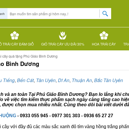
anh
Ỏ TRÁI CÂY ĐÁM GIỖ
GIỎ TRÁI CÂY ƯU ĐÃI 30%
HOA TRÁI CÂY
TRÁ
ái cây quà tặng Phú Giáo Bình Dương
iáo Bình Dương
u Tiếng
,
Bến Cát
,
Tân Uyên
,
Dĩ An
,
Thuận An
,
Bắc Tân Uyên
ạch và an toàn Tại Phú Giáo Bình Dương? Bạn lo lắng khi chư
o về việc tìm kiếm thực phẩm sạch ngày càng tăng cao hiện
 được chọn mua nhiều nhất. Cùng theo dõi bài viết dưới đ
CHUỘNG
- 0933 055 945 - 0977 301 303 - 0936 65 27 27
i cây với đầy đủ các màu sắc xanh đỏ tím vàng hồng trắng phấn..