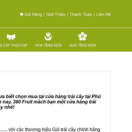
Giỏ Hàng
|
Giới Thiệu
|
Thanh Toán
|
Liên Hệ
I CÂY THEO DỊP
HOA TẶNG KÈM
QUÀ TẶNG KÈM
a biết chọn mua tại cửa hàng trái cây tại Phú
 nay, 360 Fruit mách bạn một cửa hàng trái
ây nhé!
.... với các thương hiệu Giỏ trái cây chính hãng