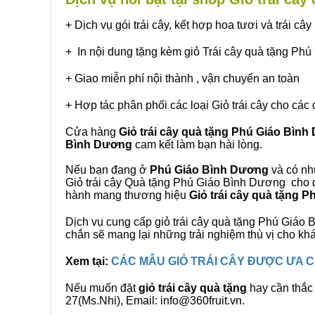
+ Dịch vụ gói trái cây, kết hợp hoa tươi và trái c
+ In nội dung tặng kèm giỏ Trái cây quà tặng Ph
+ Giao miễn phí nội thành , vận chuyển an toàn
+ Hợp tác phân phối các loại Giỏ trái cây cho các 
Cửa hàng
Giỏ trái cây quà tặng Phú Giáo Bìn
Bình Dương
cam kết làm bạn hài lòng.
Nếu bạn đang ở
Phú Giáo Bình Dương
và có nhu
Giỏ trái cây Quà tặng Phú Giáo Bình Dương cho qu
hành mang thương hiệu
Giỏ trái cây quà tặng 
Dịch vụ cung cấp giỏ trái cây quà tặng Phú Giá
chắn sẽ mang lại những trải nghiệm thù vị cho kh
Xem tại:
CÁC MẪU GIỎ TRÁI CÂY ĐƯỢC ƯA
Nếu muốn đặt
giỏ trái cây quà tặng
hay cần thắc 
27(Ms.Nhi), Email: info@360fruit.vn.