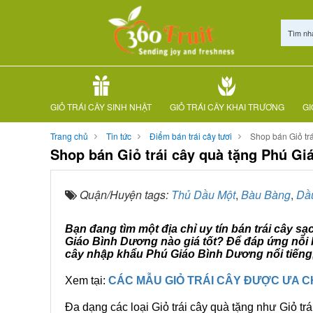
Tìm nh
GIỎ TRÁI CÂY SINH NHẬT
GIỎ TRÁI CÂY KHAI TRƯƠNG
GI
Trang chủ
Tin tức
Điểm bán trái cây tươi
Shop bán Giỏ tr
Shop bán Giỏ trái cây quà tặng Phú G
Quận/Huyện tags:
Thủ Dầu Một
,
Bàu Bàng
,
Dầ
Bạn đang tìm một địa chỉ uy tín bán trái cây s
Giáo Bình Dương nào giá tốt? Để đáp ứng nỗi l
cây nhập khẩu Phú Giáo Bình Dương nổi tiếng,
Xem tại:
CÁC MẪU GIỎ TRÁI CÂY ĐƯỢC ƯA 
Đa dạng các loại Giỏ trái cây quà tặng như Giỏ trá