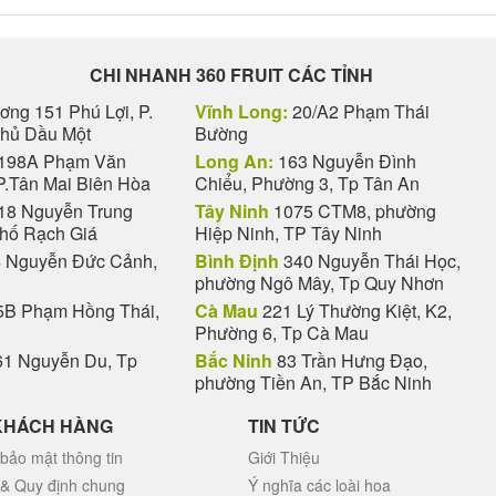
CHI NHANH 360 FRUIT CÁC TỈNH
ng 151 Phú Lợi, P.
Vĩnh Long:
20/A2 Phạm Thái
Thủ Dầu Một
Bường
198A Phạm Văn
Long An:
163 Nguyễn Đình
P.Tân Mai Biên Hòa
Chiểu, Phường 3, Tp Tân An
18 Nguyễn Trung
Tây Ninh
1075 CTM8, phường
phố Rạch Giá
Hiệp Ninh, TP Tây Ninh
 Nguyễn Đức Cảnh,
Bình Định
340 Nguyễn Thái Học,
phường Ngô Mây, Tp Quy Nhơn
B Phạm Hồng Thái,
Cà Mau
221 Lý Thường Kiệt, K2,
Phường 6, Tp Cà Mau
1 Nguyễn Du, Tp
Bắc Ninh
83 Trần Hưng Đạo,
phường Tiền An, TP Bắc Ninh
KHÁCH HÀNG
TIN TỨC
bảo mật thông tin
Giới Thiệu
 & Quy định chung
Ý nghĩa các loài hoa