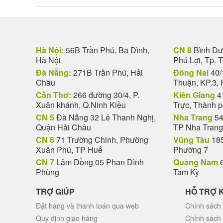
Hà Nội:
56B Trần Phú, Ba Đình,
CN 8
Bình Dươ
Hà Nội
Phú Lợi, Tp. 
Đà Nẵng:
271B Trần Phú, Hải
Đồng Nai
40/
Châu
Thuận, KP.3, 
Cần Thơ:
266 đường 30/4, P.
Kiên Giang
4
Xuân khánh, Q.Ninh Kiều
Trực, Thành 
CN 5
Đà Nẵng 32 Lê Thanh Nghị,
Nha Trang
54
Quận Hải Châu
TP Nha Trang
CN 6
71 Trường Chinh, Phường
Vũng Tàu
185
Xuân Phú, TP Huế
Phường 7
CN 7
Lâm Đồng 05 Phan Đình
Quảng Nam
6
Phùng
Tam Kỳ
TRỢ GIÚP
HỖ TRỢ 
Đặt hàng và thanh toán qua web
Chính sách 
Quy định giao hàng
Chính sách