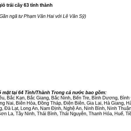
ỏ trái cây 63 tỉnh thành
Gần ngã tư Phạm Văn Hai với Lê Văn Sỹ)
ó mặt tại 64 Tỉnh/Thành Trong cả nước bao gồm:
iêu, Bắc Kạn, Bắc Giang, Bắc Ninh, Bến Tre, Bình Dương, Bìn
g Nai, Biên Hòa, Đồng Tháp, Điện Biên, Gia Lai, Hà Giang,
g, Đà Lạt, Long An, Nam Định, Nghệ An, Ninh Bình, Ninh Thuậ
ơn La, Tây Ninh, Thái Bình, Thái Nguyên, Thanh Hóa, Huế, Ti