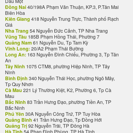
Dầu Một
Đồng Nai
40/198A Phạm Văn Thuận, KP.3, P.Tân Mai
Biên Hòa
Kiên Giang
418 Nguyễn Trung Trực, Thành phố Rạch
Giá
Nha Trang
54 Nguyễn Đức Cảnh, TP Nha Trang
Vũng Tàu
185B Phạm Hồng Thái, Phường 7
Quảng Nam
61 Nguyễn Du, Tp Tam Kỳ
Vĩnh Long:
20/A2 Phạm Thái Bường
Long An:
163 Nguyễn Đình Chiểu, Phường 3, Tp Tân
An
Tây Ninh
1075 CTM8, phường Hiệp Ninh, TP Tây
Ninh
Bình Định
340 Nguyễn Thái Học, phường Ngô Mây,
Tp Quy Nhơn
Cà Mau
221 Lý Thường Kiệt, K2, Phường 6, Tp Cà
Mau
Bắc Ninh
83 Trần Hưng Đạo, phường Tiền An, TP
Bắc Ninh
Phú Yên
30A Nguyễn Công Trứ, TP Tuy Hòa
Quảng Bình
41 Trần Hưng Đạo, Tp Đồng Hới
Quảng Trị
92 Nguyễn Trãi, TP Đông Hà
Hà Tĩnh
54 Phan Đình Phùng, TP Hà Tĩnh