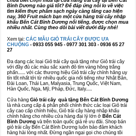
chưa biết chọn mua tại cửa hàng trái cây tại Bến Cát
Bình Dương nào giá tốt? Để đáp ứng nỗi lo về việc
tìm kiếm thực phẩm sạch ngày càng tăng cao hiện
nay, 360 Fruit mách bạn một cửa hàng trái cây nhập
khẩu Bến Cát Bình Dương nổi tiếng, được chọn mua
nhiều nhất. Cùng theo dõi bài viết dưới đây nhé!
Xem tại:
CÁC MẪU GIỎ TRÁI CÂY ĐƯỢC ƯA
CHUỘNG
- 0933 055 945 - 0977 301 303 - 0936 65 27
27
Đa dạng các loại Giỏ trái cây quà tặng như Giỏ trái cây
với đầy đủ các màu sắc xanh đỏ tím vàng hồng trắng
phấn...... với các thương hiệu Giỏ trái cây chính hãng uy
tín tốt nhất tới từ nhiều quốc gia nổi tiếng như Nhật Bản,
Đài Loan, Thái Lan, Malyasia, Trung Quốc, Việt Nam,
Hàn Quốc, Nga, Mỹ, Pháp, Đức, Italy.....
Cửa hàng
Giỏ trái cây quà tặng Bến Cát Bình Dương
là nhà cung cấp & phân phối chính thức các loại Giỏ trái
cây cao cấp chính hiệu, Giỏ trái cây hàng nhập khẩu
chính hãng cho nhiều cửa hàng đại lý lớn ở
Bến Cát
Bình Dương
và trên toàn quốc giá rẻ ưu đãi. Shop bán
giỏ trái cây Bến Cát Bình Dương luôn bảo đảm khách
hàng hài lòng nhất. Đừng ngần ngại gọi cho chúng tôi