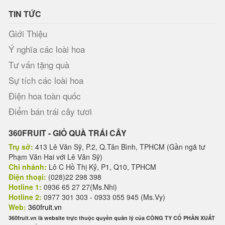
TIN TỨC
Giới Thiệu
Ý nghĩa các loài hoa
Tư vấn tặng quà
Sự tích các loài hoa
Điện hoa toàn quốc
Điểm bán trái cây tươi
360FRUIT - GIỎ QUÀ TRÁI CÂY
Trụ sở:
413 Lê Văn Sỹ, P.2, Q.Tân Bình, TPHCM (Gần ngã tư
Phạm Văn Hai với Lê Văn Sỹ)
Chi nhánh:
Lô C Hồ Thị Kỷ, P1, Q10, TPHCM
Điện thoại:
(028)22 298 398
Hotline 1:
0936 65 27 27(Ms.Nhi)
Hotline 2:
0977 301 303 - 0933 055 945 (Ms.Vy)
Web:
360fruit.vn
360fruit.vn là website trực thuộc quyền quản lý của CÔNG TY CỔ PHẦN XUẤT