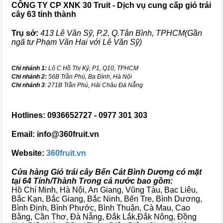
CÔNG TY CP XNK 30 Truit - Dịch vụ cung cấp giỏ trái
cây 63 tỉnh thành
Trụ sở:
413 Lê Văn Sỹ, P.2, Q.Tân Bình, TPHCM(Gần
ngã tư Phạm Văn Hai với Lê Văn Sỹ)
Chi nhánh 1:
Lô C Hồ Thị Kỷ, P1, Q10, TPHCM
Chi nhánh 2:
56B Trần Phú, Ba Đình, Hà Nội
Chi nhánh 3
: 271B Trần Phú, Hải Châu Đà Nẵng
Hotlines: 0936652727 - 0977 301 303
Email: info@360fruit.vn
Website:
360fruit.vn
Cửa hàng Giỏ trái cây Bến Cát Bình Dương có mặt
tại 64 Tỉnh/Thành Trong cả nước bao gồm:
Hồ Chí Minh, Hà Nội, An Giang, Vũng Tàu, Bạc Liêu,
Bắc Kạn, Bắc Giang, Bắc Ninh, Bến Tre, Bình Dương,
Bình Định, Bình Phước, Bình Thuận, Cà Mau, Cao
Bằng, Cần Thơ, Đà Nẵng, Đắk Lắk,Đắk Nông, Đồng