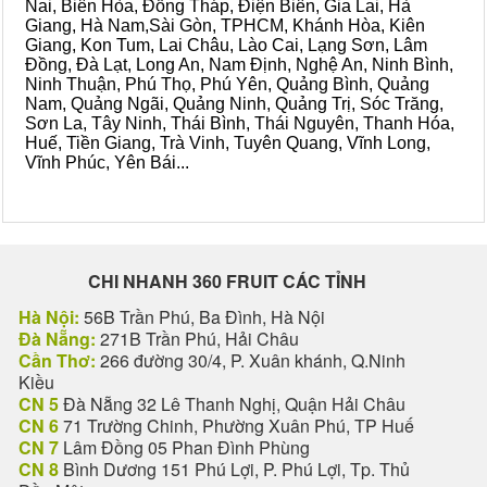
Nai, Biên Hòa, Đồng Tháp, Điện Biên, Gia Lai, Hà
Giang, Hà Nam,Sài Gòn, TPHCM, Khánh Hòa, Kiên
Giang, Kon Tum, Lai Châu, Lào Cai, Lạng Sơn, Lâm
Đồng, Đà Lạt, Long An, Nam Định, Nghệ An, Ninh Bình,
Ninh Thuận, Phú Thọ, Phú Yên, Quảng Bình, Quảng
Nam, Quảng Ngãi, Quảng Ninh, Quảng Trị, Sóc Trăng,
Sơn La, Tây Ninh, Thái Bình, Thái Nguyên, Thanh Hóa,
Huế, Tiền Giang, Trà Vinh, Tuyên Quang, Vĩnh Long,
Vĩnh Phúc, Yên Bái...
CHI NHANH 360 FRUIT CÁC TỈNH
Hà Nội:
56B Trần Phú, Ba Đình, Hà Nội
Đà Nẵng:
271B Trần Phú, Hải Châu
Cần Thơ:
266 đường 30/4, P. Xuân khánh, Q.Ninh
Kiều
CN 5
Đà Nẵng 32 Lê Thanh Nghị, Quận Hải Châu
CN 6
71 Trường Chinh, Phường Xuân Phú, TP Huế
CN 7
Lâm Đồng 05 Phan Đình Phùng
CN 8
Bình Dương 151 Phú Lợi, P. Phú Lợi, Tp. Thủ