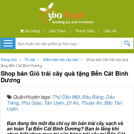
Giỏ Hàng
|
Giới Thiệu
|
Thanh Toán
|
Liên Hệ
Trang chủ
Tin tức
Điểm bán trái cây tươi
Shop bán Giỏ trái cây quà
tặng Bến Cát Bình Dương
Shop bán Giỏ trái cây quà tặng Bến Cát Bình
Dương
Quận/Huyện tags:
Thủ Dầu Một
,
Bàu Bàng
,
Dầu
Tiếng
,
Phú Giáo
,
Tân Uyên
,
Dĩ An
,
Thuận An
,
Bắc Tân
Uyên
Bạn đang tìm một địa chỉ uy tín bán trái cây sạch và
an toàn Tại Bến Cát Bình Dương? Bạn lo lắng khi