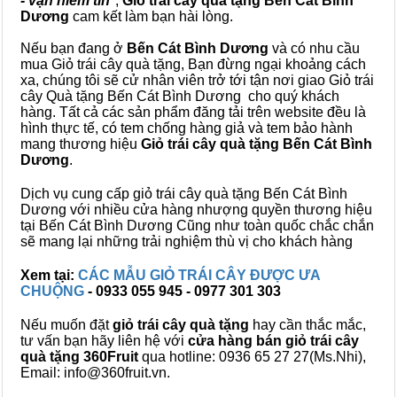
- vạn niềm tin
",
Giỏ trái cây
quà tặng
Bến Cát Bình
Dương
cam kết làm bạn hài lòng.
Nếu bạn đang ở
Bến Cát Bình Dương
và có nhu cầu
mua Giỏ trái cây quà tặng, Bạn đừng ngại khoảng cách
xa, chúng tôi sẽ cử nhân viên trở tới tận nơi giao Giỏ trái
cây Quà tặng Bến Cát Bình Dương cho quý khách
hàng. Tất cả các sản phẩm đăng tải trên website đều là
hình thực tế, có tem chống hàng giả và tem bảo hành
mang thương hiệu
Giỏ trái cây quà tặng Bến Cát Bình
Dương
.
Dịch vụ cung cấp giỏ trái cây quà tặng Bến Cát Bình
Dương với nhiều cửa hàng nhượng quyền thương hiệu
tại Bến Cát Bình Dương Cũng như toàn quốc chắc chắn
sẽ mang lại những trải nghiệm thù vị cho khách hàng
Xem tại:
CÁC MẪU GIỎ TRÁI CÂY ĐƯỢC ƯA
CHUỘNG
- 0933 055 945 - 0977 301 303
Nếu muốn đặt
giỏ trái cây quà tặng
hay cần thắc mắc,
tư vấn bạn hãy liên hệ với
cửa hàng bán
giỏ trái cây
quà tặng
360Fruit
qua hotline: 0936 65 27 27(Ms.Nhi),
Email: info@360fruit.vn.