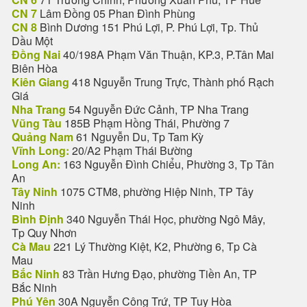
CN 7
Lâm Đồng 05 Phan Đình Phùng
CN 8
Bình Dương 151 Phú Lợi, P. Phú Lợi, Tp. Thủ
Dầu Một
Đồng Nai
40/198A Phạm Văn Thuận, KP.3, P.Tân Mai
Biên Hòa
Kiên Giang
418 Nguyễn Trung Trực, Thành phố Rạch
Giá
Nha Trang
54 Nguyễn Đức Cảnh, TP Nha Trang
Vũng Tàu
185B Phạm Hồng Thái, Phường 7
Quảng Nam
61 Nguyễn Du, Tp Tam Kỳ
Vĩnh Long:
20/A2 Phạm Thái Bường
Long An:
163 Nguyễn Đình Chiểu, Phường 3, Tp Tân
An
Tây Ninh
1075 CTM8, phường Hiệp Ninh, TP Tây
Ninh
Bình Định
340 Nguyễn Thái Học, phường Ngô Mây,
Tp Quy Nhơn
Cà Mau
221 Lý Thường Kiệt, K2, Phường 6, Tp Cà
Mau
Bắc Ninh
83 Trần Hưng Đạo, phường Tiền An, TP
Bắc Ninh
Phú Yên
30A Nguyễn Công Trứ, TP Tuy Hòa