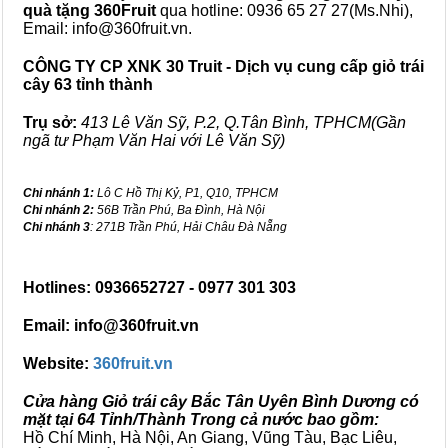
quà tặng
360Fruit
qua hotline: 0936 65 27 27(Ms.Nhi),
Email: info@360fruit.vn.
CÔNG TY CP XNK 30 Truit - Dịch vụ cung cấp giỏ trái
cây 63 tỉnh thành
Trụ sở:
413 Lê Văn Sỹ, P.2, Q.Tân Bình, TPHCM(Gần
ngã tư Phạm Văn Hai với Lê Văn Sỹ)
Chi nhánh 1:
Lô C Hồ Thị Kỷ, P1, Q10, TPHCM
Chi nhánh 2:
56B Trần Phú, Ba Đình, Hà Nội
Chi nhánh 3
: 271B Trần Phú, Hải Châu Đà Nẵng
Hotlines: 0936652727 - 0977 301 303
Email: info@360fruit.vn
Website:
360fruit.vn
Cửa hàng Giỏ trái cây Bắc Tân Uyên Bình Dương có
mặt tại 64 Tỉnh/Thành Trong cả nước bao gồm:
Hồ Chí Minh, Hà Nội, An Giang, Vũng Tàu, Bạc Liêu,