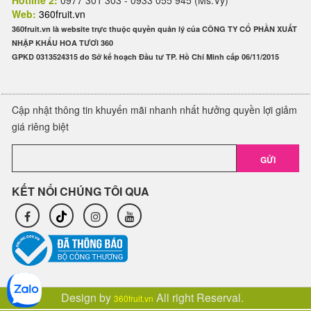
Hotline 2:
0977 301 303 - 0933 055 945 (Ms.Vy)
Web:
360fruit.vn
360fruit.vn là website trực thuộc quyền quản lý của CÔNG TY CỔ PHẦN XUẤT
NHẬP KHẨU HOA TƯƠI 360
GPKD 0313524315 do Sở kế hoạch Đầu tư TP. Hồ Chí Minh cấp 06/11/2015
Cập nhật thông tin khuyến mãi nhanh nhất hưởng quyền lợi giảm
giá riêng biệt
GỬI
KẾT NỐI CHÚNG TÔI QUA
Design by
All right Reserval.
360fruit.vn