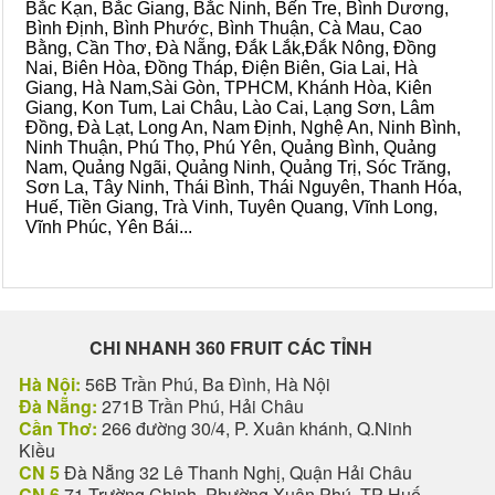
Bắc Kạn, Bắc Giang, Bắc Ninh, Bến Tre, Bình Dương,
Bình Định, Bình Phước, Bình Thuận, Cà Mau, Cao
Bằng, Cần Thơ, Đà Nẵng, Đắk Lắk,Đắk Nông, Đồng
Nai, Biên Hòa, Đồng Tháp, Điện Biên, Gia Lai, Hà
Giang, Hà Nam,Sài Gòn, TPHCM, Khánh Hòa, Kiên
Giang, Kon Tum, Lai Châu, Lào Cai, Lạng Sơn, Lâm
Đồng, Đà Lạt, Long An, Nam Định, Nghệ An, Ninh Bình,
Ninh Thuận, Phú Thọ, Phú Yên, Quảng Bình, Quảng
Nam, Quảng Ngãi, Quảng Ninh, Quảng Trị, Sóc Trăng,
Sơn La, Tây Ninh, Thái Bình, Thái Nguyên, Thanh Hóa,
Huế, Tiền Giang, Trà Vinh, Tuyên Quang, Vĩnh Long,
Vĩnh Phúc, Yên Bái...
CHI NHANH 360 FRUIT CÁC TỈNH
Hà Nội:
56B Trần Phú, Ba Đình, Hà Nội
Đà Nẵng:
271B Trần Phú, Hải Châu
Cần Thơ:
266 đường 30/4, P. Xuân khánh, Q.Ninh
Kiều
CN 5
Đà Nẵng 32 Lê Thanh Nghị, Quận Hải Châu
CN 6
71 Trường Chinh, Phường Xuân Phú, TP Huế