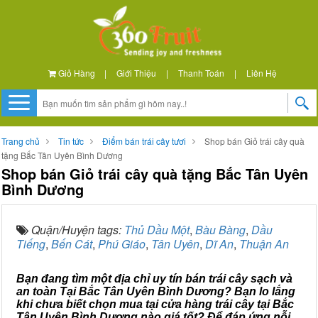
Giỏ Hàng
|
Giới Thiệu
|
Thanh Toán
|
Liên Hệ
Trang chủ
Tin tức
Điểm bán trái cây tươi
Shop bán Giỏ trái cây quà
tặng Bắc Tân Uyên Bình Dương
Shop bán Giỏ trái cây quà tặng Bắc Tân Uyên
Bình Dương
Quận/Huyện tags:
Thủ Dầu Một
,
Bàu Bàng
,
Dầu
Tiếng
,
Bến Cát
,
Phú Giáo
,
Tân Uyên
,
Dĩ An
,
Thuận An
Bạn đang tìm một địa chỉ uy tín bán trái cây sạch và
an toàn Tại Bắc Tân Uyên Bình Dương? Bạn lo lắng
khi chưa biết chọn mua tại cửa hàng trái cây tại Bắc
Tân Uyên Bình Dương nào giá tốt? Để đáp ứng nỗi