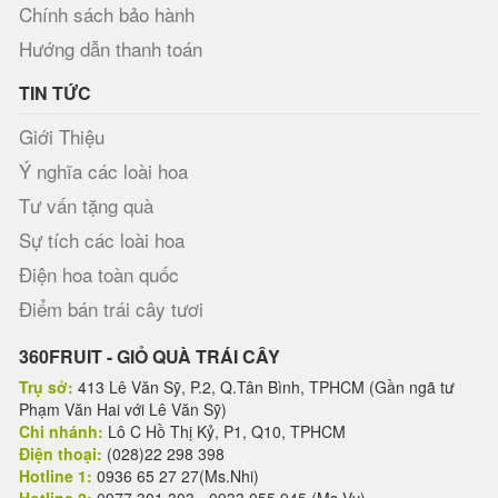
Chính sách bảo hành
Hướng dẫn thanh toán
TIN TỨC
Giới Thiệu
Ý nghĩa các loài hoa
Tư vấn tặng quà
Sự tích các loài hoa
Điện hoa toàn quốc
Điểm bán trái cây tươi
360FRUIT - GIỎ QUÀ TRÁI CÂY
Trụ sở:
413 Lê Văn Sỹ, P.2, Q.Tân Bình, TPHCM (Gần ngã tư
Phạm Văn Hai với Lê Văn Sỹ)
Chi nhánh:
Lô C Hồ Thị Kỷ, P1, Q10, TPHCM
Điện thoại:
(028)22 298 398
Hotline 1:
0936 65 27 27(Ms.Nhi)