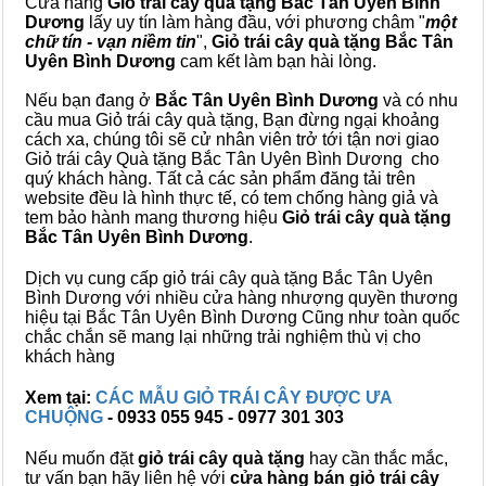
Cửa hàng
Giỏ trái cây quà tặng Bắc Tân Uyên Bình
Dương
lấy uy tín làm hàng đầu, với phương châm "
một
chữ tín - vạn niềm tin
",
Giỏ trái cây
quà tặng
Bắc Tân
Uyên Bình Dương
cam kết làm bạn hài lòng.
Nếu bạn đang ở
Bắc Tân Uyên Bình Dương
và có nhu
cầu mua Giỏ trái cây quà tặng, Bạn đừng ngại khoảng
cách xa, chúng tôi sẽ cử nhân viên trở tới tận nơi giao
Giỏ trái cây Quà tặng Bắc Tân Uyên Bình Dương cho
quý khách hàng. Tất cả các sản phẩm đăng tải trên
website đều là hình thực tế, có tem chống hàng giả và
tem bảo hành mang thương hiệu
Giỏ trái cây quà tặng
Bắc Tân Uyên Bình Dương
.
Dịch vụ cung cấp giỏ trái cây quà tặng Bắc Tân Uyên
Bình Dương với nhiều cửa hàng nhượng quyền thương
hiệu tại Bắc Tân Uyên Bình Dương Cũng như toàn quốc
chắc chắn sẽ mang lại những trải nghiệm thù vị cho
khách hàng
Xem tại:
CÁC MẪU GIỎ TRÁI CÂY ĐƯỢC ƯA
CHUỘNG
- 0933 055 945 - 0977 301 303
Nếu muốn đặt
giỏ trái cây quà tặng
hay cần thắc mắc,
tư vấn bạn hãy liên hệ với
cửa hàng bán
giỏ trái cây