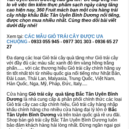
lo về việc tìm kiếm thực phẩm sạch ngày càng tăng
cao hiện nay, 360 Fruit mách bạn một cửa hàng trái
cây nhập khẩu Bắc Tân Uyên Bình Dương nổi tiếng,
được chọn mua nhiều nhất. Cùng theo dõi bài viết
dưới đây nhé!
Xem tại:
CÁC MẪU GIỎ TRÁI CÂY ĐƯỢC ƯA
CHUỘNG
- 0933 055 945 - 0977 301 303 - 0936 65 27
27
Đa dạng các loại Giỏ trái cây quà tặng như Giỏ trái cây
với đầy đủ các màu sắc xanh đỏ tím vàng hồng trắng
phấn...... với các thương hiệu Giỏ trái cây chính hãng uy
tín tốt nhất tới từ nhiều quốc gia nổi tiếng như Nhật Bản,
Đài Loan, Thái Lan, Malyasia, Trung Quốc, Việt Nam,
Hàn Quốc, Nga, Mỹ, Pháp, Đức, Italy.....
Cửa hàng
Giỏ trái cây quà tặng Bắc Tân Uyên Bình
Dương
là nhà cung cấp & phân phối chính thức các loại
Giỏ trái cây cao cấp chính hiệu, Giỏ trái cây hàng nhập
khẩu chính hãng cho nhiều cửa hàng đại lý lớn ở
Bắc
Tân Uyên Bình Dương
và trên toàn quốc giá rẻ ưu đãi.
Shop bán giỏ trái cây Bắc Tân Uyên Bình Dương luôn
bảo đảm khách hàng hài lòng nhất. Đừng ngần ngại gọi