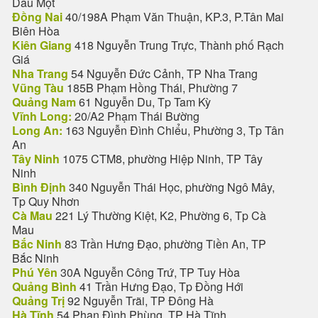
Dầu Một
Đồng Nai
40/198A Phạm Văn Thuận, KP.3, P.Tân Mai
Biên Hòa
Kiên Giang
418 Nguyễn Trung Trực, Thành phố Rạch
Giá
Nha Trang
54 Nguyễn Đức Cảnh, TP Nha Trang
Vũng Tàu
185B Phạm Hồng Thái, Phường 7
Quảng Nam
61 Nguyễn Du, Tp Tam Kỳ
Vĩnh Long:
20/A2 Phạm Thái Bường
Long An:
163 Nguyễn Đình Chiểu, Phường 3, Tp Tân
An
Tây Ninh
1075 CTM8, phường Hiệp Ninh, TP Tây
Ninh
Bình Định
340 Nguyễn Thái Học, phường Ngô Mây,
Tp Quy Nhơn
Cà Mau
221 Lý Thường Kiệt, K2, Phường 6, Tp Cà
Mau
Bắc Ninh
83 Trần Hưng Đạo, phường Tiền An, TP
Bắc Ninh
Phú Yên
30A Nguyễn Công Trứ, TP Tuy Hòa
Quảng Bình
41 Trần Hưng Đạo, Tp Đồng Hới
Quảng Trị
92 Nguyễn Trãi, TP Đông Hà
Hà Tĩnh
54 Phan Đình Phùng, TP Hà Tĩnh