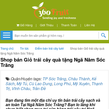
Giỏ Hàng
|
Giới Thiệu
|
Thanh Toán
|
Liên Hệ
Trang chủ
Tin tức
Điểm bán trái cây tươi
Shop bán Giỏ trái cây quà
tặng Ngã Năm Sóc Trăng
Shop bán Giỏ trái cây quà tặng Ngã Năm Sóc
Trăng
Quận/Huyện tags:
TP Sóc Trăng
,
Châu Thành
,
Kế
Sách
,
Mỹ Tú
,
Cù Lao Dung
,
Long Phú
,
Mỹ Xuyên
,
Thạnh
Trị
,
Vĩnh Châu
,
Trần Đề
Bạn đang tìm một địa chỉ uy tín bán trái cây sạch và
an toàn Tại Ngã Năm Sóc Trăng? Bạn lo lắng khi