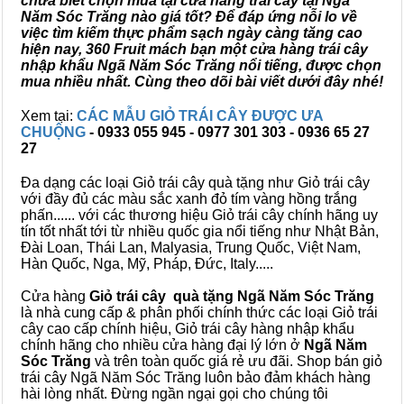
chưa biết chọn mua tại cửa hàng trái cây tại Ngã
Năm Sóc Trăng nào giá tốt? Để đáp ứng nỗi lo về
việc tìm kiếm thực phẩm sạch ngày càng tăng cao
hiện nay, 360 Fruit mách bạn một cửa hàng trái cây
nhập khẩu Ngã Năm Sóc Trăng nổi tiếng, được chọn
mua nhiều nhất. Cùng theo dõi bài viết dưới đây nhé!
Xem tại:
CÁC MẪU GIỎ TRÁI CÂY ĐƯỢC ƯA
CHUỘNG
- 0933 055 945 - 0977 301 303 - 0936 65 27
27
Đa dạng các loại Giỏ trái cây quà tặng như Giỏ trái cây
với đầy đủ các màu sắc xanh đỏ tím vàng hồng trắng
phấn...... với các thương hiệu Giỏ trái cây chính hãng uy
tín tốt nhất tới từ nhiều quốc gia nổi tiếng như Nhật Bản,
Đài Loan, Thái Lan, Malyasia, Trung Quốc, Việt Nam,
Hàn Quốc, Nga, Mỹ, Pháp, Đức, Italy.....
Cửa hàng
Giỏ trái cây quà tặng Ngã Năm Sóc Trăng
là nhà cung cấp & phân phối chính thức các loại Giỏ trái
cây cao cấp chính hiệu, Giỏ trái cây hàng nhập khẩu
chính hãng cho nhiều cửa hàng đại lý lớn ở
Ngã Năm
Sóc Trăng
và trên toàn quốc giá rẻ ưu đãi. Shop bán giỏ
trái cây Ngã Năm Sóc Trăng luôn bảo đảm khách hàng
hài lòng nhất. Đừng ngần ngại gọi cho chúng tôi