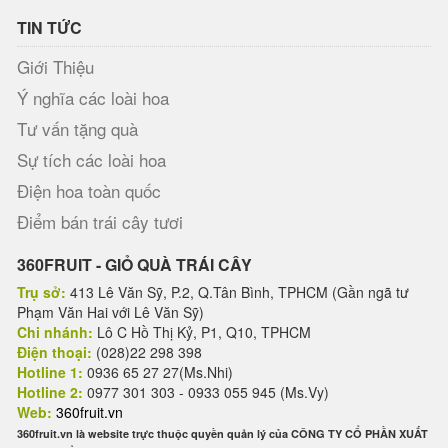
TIN TỨC
Giới Thiệu
Ý nghĩa các loài hoa
Tư vấn tặng quà
Sự tích các loài hoa
Điện hoa toàn quốc
Điểm bán trái cây tươi
360FRUIT - GIỎ QUÀ TRÁI CÂY
Trụ sở:
413 Lê Văn Sỹ, P.2, Q.Tân Bình, TPHCM (Gần ngã tư
Phạm Văn Hai với Lê Văn Sỹ)
Chi nhánh:
Lô C Hồ Thị Kỷ, P1, Q10, TPHCM
Điện thoại:
(028)22 298 398
Hotline 1:
0936 65 27 27(Ms.Nhi)
Hotline 2:
0977 301 303 - 0933 055 945 (Ms.Vy)
Web:
360fruit.vn
360fruit.vn là website trực thuộc quyền quản lý của CÔNG TY CỔ PHẦN XUẤT