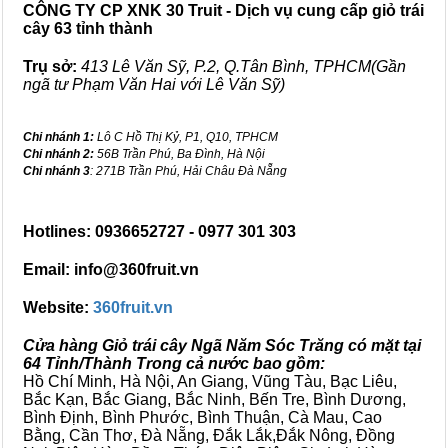
CÔNG TY CP XNK 30 Truit - Dịch vụ cung cấp giỏ trái
cây 63 tỉnh thành
Trụ sở:
413 Lê Văn Sỹ, P.2, Q.Tân Bình, TPHCM(Gần
ngã tư Phạm Văn Hai với Lê Văn Sỹ)
Chi nhánh 1:
Lô C Hồ Thị Kỷ, P1, Q10, TPHCM
Chi nhánh 2:
56B Trần Phú, Ba Đình, Hà Nội
Chi nhánh 3
: 271B Trần Phú, Hải Châu Đà Nẵng
Hotlines: 0936652727 - 0977 301 303
Email: info@360fruit.vn
Website:
360fruit.vn
Cửa hàng Giỏ trái cây Ngã Năm Sóc Trăng có mặt tại
64 Tỉnh/Thành Trong cả nước bao gồm:
Hồ Chí Minh, Hà Nội, An Giang, Vũng Tàu, Bạc Liêu,
Bắc Kạn, Bắc Giang, Bắc Ninh, Bến Tre, Bình Dương,
Bình Định, Bình Phước, Bình Thuận, Cà Mau, Cao
Bằng, Cần Thơ, Đà Nẵng, Đắk Lắk,Đắk Nông, Đồng