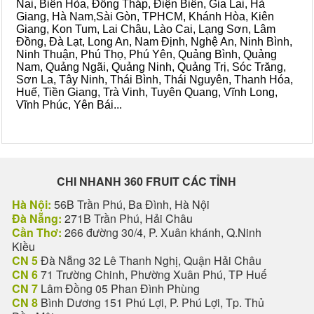
Nai, Biên Hòa, Đồng Tháp, Điện Biên, Gia Lai, Hà
Giang, Hà Nam,Sài Gòn, TPHCM, Khánh Hòa, Kiên
Giang, Kon Tum, Lai Châu, Lào Cai, Lạng Sơn, Lâm
Đồng, Đà Lạt, Long An, Nam Định, Nghệ An, Ninh Bình,
Ninh Thuận, Phú Thọ, Phú Yên, Quảng Bình, Quảng
Nam, Quảng Ngãi, Quảng Ninh, Quảng Trị, Sóc Trăng,
Sơn La, Tây Ninh, Thái Bình, Thái Nguyên, Thanh Hóa,
Huế, Tiền Giang, Trà Vinh, Tuyên Quang, Vĩnh Long,
Vĩnh Phúc, Yên Bái...
CHI NHANH 360 FRUIT CÁC TỈNH
Hà Nội:
56B Trần Phú, Ba Đình, Hà Nội
Đà Nẵng:
271B Trần Phú, Hải Châu
Cần Thơ:
266 đường 30/4, P. Xuân khánh, Q.Ninh
Kiều
CN 5
Đà Nẵng 32 Lê Thanh Nghị, Quận Hải Châu
CN 6
71 Trường Chinh, Phường Xuân Phú, TP Huế
CN 7
Lâm Đồng 05 Phan Đình Phùng
CN 8
Bình Dương 151 Phú Lợi, P. Phú Lợi, Tp. Thủ