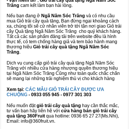
- vạn niềm tin
",
Giỏ trái cây
quà tặng
Ngã Năm Sóc
Trăng
cam kết làm bạn hài lòng.
Nếu bạn đang ở
Ngã Năm Sóc Trăng
và có nhu cầu
mua Giỏ trái cây quà tặng, Bạn đừng ngại khoảng cách
xa, chúng tôi sẽ cử nhân viên trở tới tận nơi giao Giỏ trái
cây Quà tặng Ngã Năm Sóc Trăng cho quý khách hàng.
Tất cả các sản phẩm đăng tải trên website đều là hình
thực tế, có tem chống hàng giả và tem bảo hành mang
thương hiệu
Giỏ trái cây quà tặng Ngã Năm Sóc
Trăng
.
Dịch vụ cung cấp giỏ trái cây quà tặng Ngã Năm Sóc
Trăng với nhiều cửa hàng nhượng quyền thương hiệu
tại Ngã Năm Sóc Trăng Cũng như toàn quốc chắc chắn
sẽ mang lại những trải nghiệm thù vị cho khách hàng
Xem tại:
CÁC MẪU GIỎ TRÁI CÂY ĐƯỢC ƯA
CHUỘNG
- 0933 055 945 - 0977 301 303
Nếu muốn đặt
giỏ trái cây quà tặng
hay cần thắc mắc,
tư vấn bạn hãy liên hệ với
cửa hàng bán
giỏ trái cây
quà tặng
360Fruit
qua hotline: 0936 65 27 27(Ms.Nhi),
Email: info@360fruit.vn.